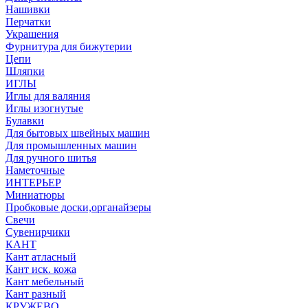
Нашивки
Перчатки
Украшения
Фурнитура для бижутерии
Цепи
Шляпки
ИГЛЫ
Иглы для валяния
Иглы изогнутые
Булавки
Для бытовых швейных машин
Для промышленных машин
Для ручного шитья
Наметочные
ИНТЕРЬЕР
Миниатюры
Пробковые доски,органайзеры
Свечи
Сувенирчики
КАНТ
Кант атласный
Кант иск. кожа
Кант мебельный
Кант разный
КРУЖЕВО