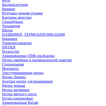
Фетр
Бисероплетение
Вязание
Игрушки своими руками
Картины шерстью
Скрапбукинг
Украшения
Шитье
НАШИВКИ, ТЕРМОАППЛИКАЦИИ
Нашивки
Термоаппликации
НИТКИ
Полиэстер
Армированные ПНК им.Кирова
Нитки швейные в промышленной намотке
Специальные
Мононить
Текстурированные нитки
Нитки Люрекс
Золотые нитки для вышивания
Нитки черные
Нитки шелковые
Нитки мятного цвета
Нитки капроновые
Армированные Китай