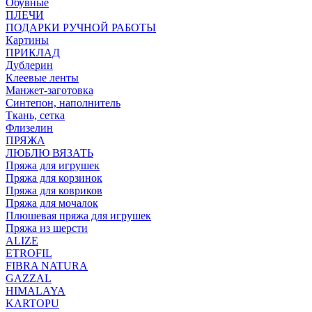
Обувные
ПЛЕЧИ
ПОДАРКИ РУЧНОЙ РАБОТЫ
Картины
ПРИКЛАД
Дублерин
Клеевые ленты
Манжет-заготовка
Синтепон, наполнитель
Ткань, сетка
Флизелин
ПРЯЖА
ЛЮБЛЮ ВЯЗАТЬ
Пряжа для игрушек
Пряжа для корзинок
Пряжа для ковриков
Пряжа для мочалок
Плюшевая пряжа для игрушек
Пряжа из шерсти
ALIZE
ETROFIL
FIBRA NATURA
GAZZAL
HIMALAYA
KARTOPU