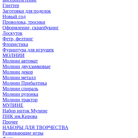
Глиттер
Заготовки для поделок
Новый год
Проволока, тросики
Оформление, скрапбукинг
Лоскуток
Фетр, фелтинг
Флористика
Фурнитура для игрушек
МОЛНИИ
Молнии автомат
Молнии двухзамковые
Молнии декор
Молнии металл
Молнии Прибалтика
Молнии спираль
Молнии рулонка
Молнии трактор
МУЛИНЕ
Набор ниток Мулине
ПНК им.Кирова
Прочее
НАБОРЫ ДЛЯ ТВОРЧЕСТВА
Развивающие игры