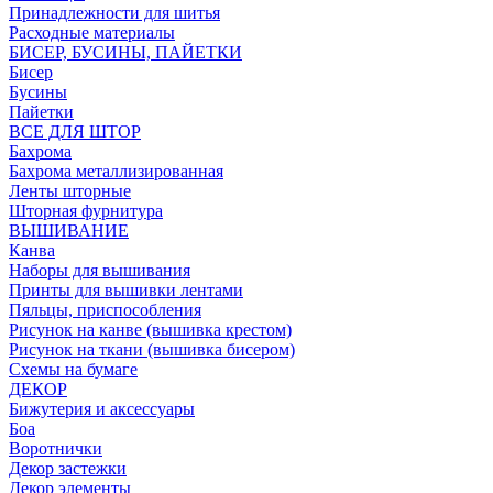
Принадлежности для шитья
Расходные материалы
БИСЕР, БУСИНЫ, ПАЙЕТКИ
Бисер
Бусины
Пайетки
ВСЕ ДЛЯ ШТОР
Бахрома
Бахрома металлизированная
Ленты шторные
Шторная фурнитура
ВЫШИВАНИЕ
Канва
Наборы для вышивания
Принты для вышивки лентами
Пяльцы, приспособления
Рисунок на канве (вышивка крестом)
Рисунок на ткани (вышивка бисером)
Схемы на бумаге
ДЕКОР
Бижутерия и аксессуары
Боа
Воротнички
Декор застежки
Декор элементы