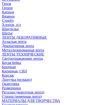
Гинза
Гипюр
Капрон
Вязаное
Стрейч
Хлопок, п/э
Шантильи
Шитье
ЛЕНТЫ ДЕКОРАТИВНЫЕ
Атласная лента
Декоративная лента
Металлизированная лента
ЛЕНТЫ ТЕХНИЧЕСКИЕ
Светоотражающие ленты
Косая бейка
Брючная
Киперная, СВЛ
Корсаж
Липучка (велькро)
Окантовка
Размерники
Регилин (корсетная лента)
Стропа (ременная лента)
МАТЕРИАЛЫ ДЛЯ ТВОРЧЕСТВА
Бисероплетение