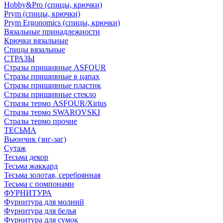
Hobby&Pro (спицы, крючки)
Prym (спицы, крючки)
Prym Ergonomics (спицы, крючки)
Вязальные принадлежности
Крючки вязальные
Спицы вязальные
СТРАЗЫ
Стразы пришивные ASFOUR
Стразы пришивные в цапах
Стразы пришивные пластик
Стразы пришивные стекло
Стразы термо ASFOUR/Xirius
Стразы термо SWAROVSKI
Стразы термо прочие
ТЕСЬМА
Вьюнчик (зиг-заг)
Сутаж
Тесьма декор
Тесьма жаккард
Тесьма золотая, серебрянная
Тесьма с помпонами
ФУРНИТУРА
Фурнитура для молний
Фурнитура для белья
Фурнитура для сумок