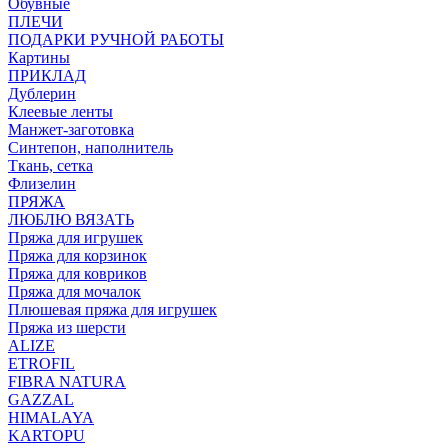
Обувные
ПЛЕЧИ
ПОДАРКИ РУЧНОЙ РАБОТЫ
Картины
ПРИКЛАД
Дублерин
Клеевые ленты
Манжет-заготовка
Синтепон, наполнитель
Ткань, сетка
Флизелин
ПРЯЖА
ЛЮБЛЮ ВЯЗАТЬ
Пряжа для игрушек
Пряжа для корзинок
Пряжа для ковриков
Пряжа для мочалок
Плюшевая пряжа для игрушек
Пряжа из шерсти
ALIZE
ETROFIL
FIBRA NATURA
GAZZAL
HIMALAYA
KARTOPU