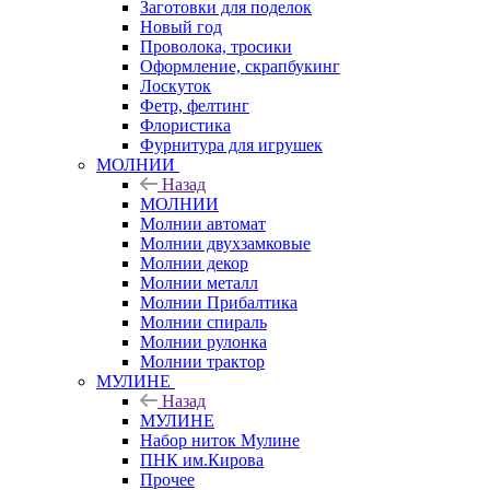
Заготовки для поделок
Новый год
Проволока, тросики
Оформление, скрапбукинг
Лоскуток
Фетр, фелтинг
Флористика
Фурнитура для игрушек
МОЛНИИ
Назад
МОЛНИИ
Молнии автомат
Молнии двухзамковые
Молнии декор
Молнии металл
Молнии Прибалтика
Молнии спираль
Молнии рулонка
Молнии трактор
МУЛИНЕ
Назад
МУЛИНЕ
Набор ниток Мулине
ПНК им.Кирова
Прочее