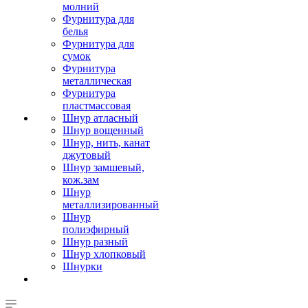
молний
Фурнитура для
белья
Фурнитура для
сумок
Фурнитура
металлическая
Фурнитура
пластмассовая
Шнур атласный
Шнур вощенный
Шнур, нить, канат
джутовый
Шнур замшевый,
кож.зам
Шнур
металлизированный
Шнур
полиэфирный
Шнур разный
Шнур хлопковый
Шнурки