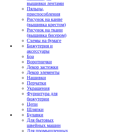
вышивки лентами
Пяльцы,
приспособления
Рисунок на канве
(вышивка крестом)
Рисунок на ткани
(вышивка бисером)
Схемы на бумаге
Бижутерия и
аксессуары
Боа
Воротнички
Декор застежки
Декор элементы
Нашивки
Перчатки
Украшения
Фурнитура для
бижутерии
Цепи
Шляпки
Булавки
Для бытовых
швейных машин
Для промышленных