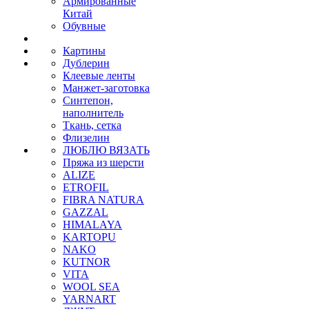
Армированные
Китай
Обувные
Картины
Дублерин
Клеевые ленты
Манжет-заготовка
Синтепон,
наполнитель
Ткань, сетка
Флизелин
ЛЮБЛЮ ВЯЗАТЬ
Пряжа из шерсти
ALIZE
ETROFIL
FIBRA NATURA
GAZZAL
HIMALAYA
KARTOPU
NAKO
KUTNOR
VITA
WOOL SEA
YARNART