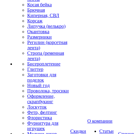
Косая бейка
Брючная
Киперная, СВЛ
Корсаж
Липучка (велькро)
Окантовка
Размерники
Регилин (корсетная
лента)
Стропа (ременная
лента)
Бисероплетение
Глиттер
Заготовки для
поделок
Новый год
Проволока, тросики
Оформление,
скрапбукинг
Лоскуток
Фетр, фелтинг
Флористика
О компании
Фурнитура для
игрушек
Скидки
Статьи
Молнии декор
Спецце