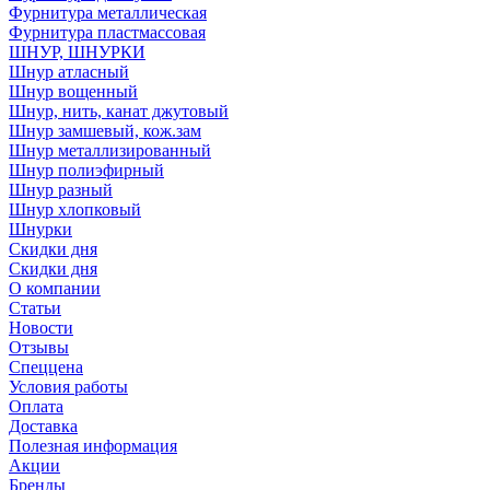
Фурнитура металлическая
Фурнитура пластмассовая
ШНУР, ШНУРКИ
Шнур атласный
Шнур вощенный
Шнур, нить, канат джутовый
Шнур замшевый, кож.зам
Шнур металлизированный
Шнур полиэфирный
Шнур разный
Шнур хлопковый
Шнурки
Скидки дня
Скидки дня
О компании
Статьи
Новости
Отзывы
Спеццена
Условия работы
Оплата
Доставка
Полезная информация
Акции
Бренды