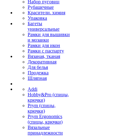
Набор пуговиц
Рубашечные
Красители. химия
Упаковка
Багеты
универсальные
Рамки для вышивки
и мозаики
Рамки для икон
Рамки с паспарту
Вязаная, тканая
Декоративная
Для белья
Продежка
Шляпная
Addi
Hobby&Pro (спицы,
крючки)
Prym (спицы,
крючки)
Prym Ergonomics
(спицы, крючки)
Вязальные
принадлежности