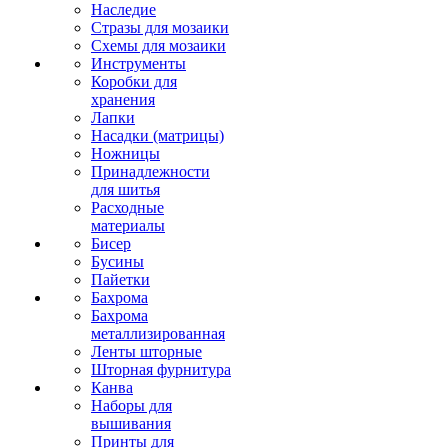
Наследие
Стразы для мозаики
Схемы для мозаики
Инструменты
Коробки для
хранения
Лапки
Насадки (матрицы)
Ножницы
Принадлежности
для шитья
Расходные
материалы
Бисер
Бусины
Пайетки
Бахрома
Бахрома
металлизированная
Ленты шторные
Шторная фурнитура
Канва
Наборы для
вышивания
Принты для