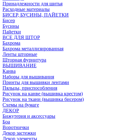
Принадлежности для шитья
Расходные материалы
БИСЕР, БУСИНЫ, ПАЙЕТКИ
Бисер
Бусины
Пайетки
ВСЕ ДЛЯ ШТОР
Бахрома
Бахрома металлизированная
Ленты шторные
Шторная фурнитура
ВЫШИВАНИЕ
Канва
Наборы для вышивания
Принты для вышивки лентами
Пяльцы, приспособления
Рисунок на канве (вышивка крестом)
Рисунок на ткани (вышивка бисером)
Схемы на бумаге
ДЕКОР
Бижутерия и аксессуары
Боа
Воротнички
Декор застежки
Декор элементы