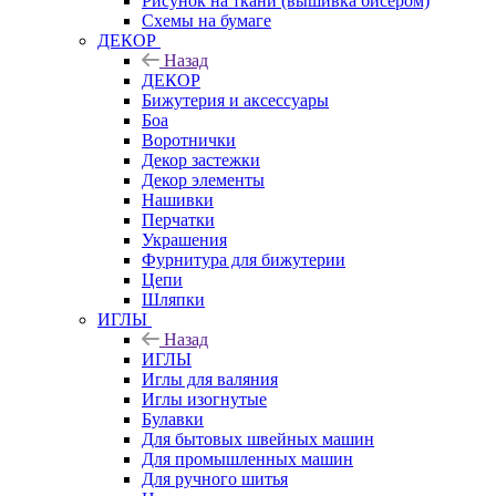
Рисунок на ткани (вышивка бисером)
Схемы на бумаге
ДЕКОР
Назад
ДЕКОР
Бижутерия и аксессуары
Боа
Воротнички
Декор застежки
Декор элементы
Нашивки
Перчатки
Украшения
Фурнитура для бижутерии
Цепи
Шляпки
ИГЛЫ
Назад
ИГЛЫ
Иглы для валяния
Иглы изогнутые
Булавки
Для бытовых швейных машин
Для промышленных машин
Для ручного шитья