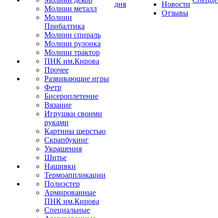
дня
Новости
Молнии металл
Отзывы
Молнии
Прибалтика
Молнии спираль
Молнии рулонка
Молнии трактор
ПНК им.Кирова
Прочее
Развивающие игры
Фетр
Бисероплетение
Вязание
Игрушки своими
руками
Картины шерстью
Скрапбукинг
Украшения
Шитье
Нашивки
Термоаппликации
Полиэстер
Армированные
ПНК им.Кирова
Специальные