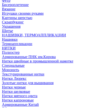
Фетр
Бисероплетение
Вязание
Игрушки своими руками
Картины шерстью
Скрапбукинг
Украшения
Шитье
НАШИВКИ, ТЕРМОАППЛИКАЦИИ
Нашивки
Термоаппликации
НИТКИ
Полиэстер
Армированные ПНК им.Кирова
Нитки швейные в промышленной намотке
Специальные
Мононить
Текстурированные нитки
Нитки Люрекс
Золотые нитки для вышивания
Нитки черные
Нитки шелковые
Нитки мятного цвета
Нитки капроновые
Армированные Китай