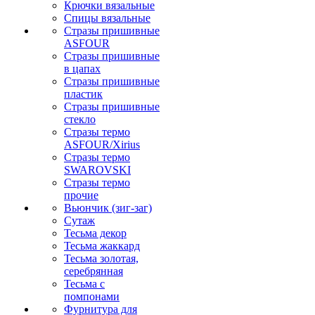
Крючки вязальные
Спицы вязальные
Стразы пришивные
ASFOUR
Стразы пришивные
в цапах
Стразы пришивные
пластик
Стразы пришивные
стекло
Стразы термо
ASFOUR/Xirius
Стразы термо
SWAROVSKI
Стразы термо
прочие
Вьюнчик (зиг-заг)
Сутаж
Тесьма декор
Тесьма жаккард
Тесьма золотая,
серебрянная
Тесьма с
помпонами
Фурнитура для