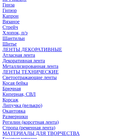
Гинза
Гипюр
Капрон
Вязаное
Стрейч
Хлопок, п/э
Шантильи
Шитье
ЛЕНТЫ ДЕКОРАТИВНЫЕ
Атласная лента
Декоративная лента
Металлизированная лента
ЛЕНТЫ ТЕХНИЧЕСКИЕ
Светоотражающие ленты
Косая бейка
Брючная
Киперная, СВЛ
Корсаж
Липучка (велькро)
Окантовка
Размерники
Регилин (корсетная лента)
Стропа (ременная лента)
МАТЕРИАЛЫ ДЛЯ ТВОРЧЕСТВА
Бисероплетение