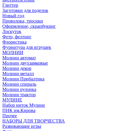
Глиттер
Заготовки для поделок
Новый год
Проволока, тросики
Оформление, скрапбукинг
Лоскуток
Фетр, фелтинг
Флористика
Фурнитура для игрушек
МОЛНИИ
Молнии автомат
Молнии двухзамковые
Молнии декор
Молнии металл
Молнии Прибалтика
Молнии спираль
Молнии рулонка
Молнии трактор
МУЛИНЕ
Набор ниток Мулине
ПНК им.Кирова
Прочее
НАБОРЫ ДЛЯ ТВОРЧЕСТВА
Развивающие игры