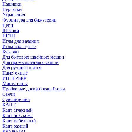
Нашивки
Перчатки
Украшения
Фурнитура для бижутерии
Цепи
Шляпки
ИГЛЫ
Иглы для валяния
Иглы изогнутые
Булавки
Для бытовых швейных машин
Для промышленных машин
Для ручного шитья
Наметочные
ИНТЕРЬЕР
Миниатюры
Пробковые доски,органайзеры
Свечи
Сувенирчики
КАНТ
Кант атласный
Кант иск. кожа
Кант мебельный
Кант разный
КРУЖЕВО