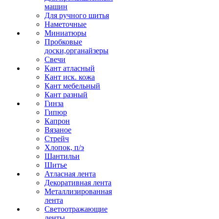
машин
Для ручного шитья
Наметочные
Миниатюры
Пробковые
доски,органайзеры
Свечи
Кант атласный
Кант иск. кожа
Кант мебельный
Кант разный
Гинза
Гипюр
Капрон
Вязаное
Стрейч
Хлопок, п/э
Шантильи
Шитье
Атласная лента
Декоративная лента
Металлизированная
лента
Светоотражающие
ленты