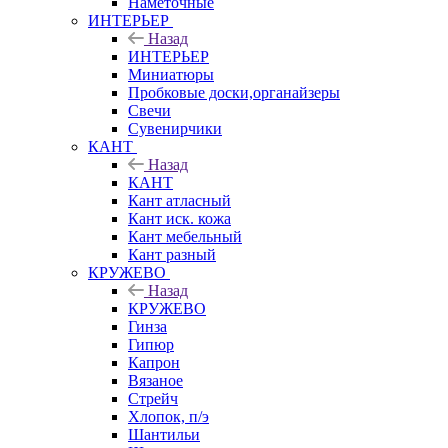
Наметочные
ИНТЕРЬЕР
Назад
ИНТЕРЬЕР
Миниатюры
Пробковые доски,органайзеры
Свечи
Сувенирчики
КАНТ
Назад
КАНТ
Кант атласный
Кант иск. кожа
Кант мебельный
Кант разный
КРУЖЕВО
Назад
КРУЖЕВО
Гинза
Гипюр
Капрон
Вязаное
Стрейч
Хлопок, п/э
Шантильи