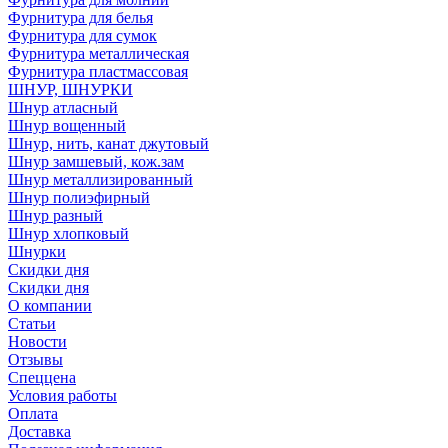
Фурнитура для белья
Фурнитура для сумок
Фурнитура металлическая
Фурнитура пластмассовая
ШНУР, ШНУРКИ
Шнур атласный
Шнур вощенный
Шнур, нить, канат джутовый
Шнур замшевый, кож.зам
Шнур металлизированный
Шнур полиэфирный
Шнур разный
Шнур хлопковый
Шнурки
Скидки дня
Скидки дня
О компании
Статьи
Новости
Отзывы
Спеццена
Условия работы
Оплата
Доставка