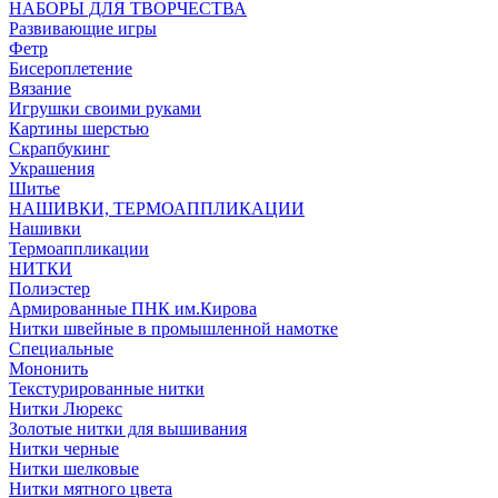
НАБОРЫ ДЛЯ ТВОРЧЕСТВА
Развивающие игры
Фетр
Бисероплетение
Вязание
Игрушки своими руками
Картины шерстью
Скрапбукинг
Украшения
Шитье
НАШИВКИ, ТЕРМОАППЛИКАЦИИ
Нашивки
Термоаппликации
НИТКИ
Полиэстер
Армированные ПНК им.Кирова
Нитки швейные в промышленной намотке
Специальные
Мононить
Текстурированные нитки
Нитки Люрекс
Золотые нитки для вышивания
Нитки черные
Нитки шелковые
Нитки мятного цвета