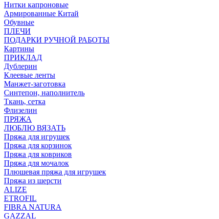
Нитки капроновые
Армированные Китай
Обувные
ПЛЕЧИ
ПОДАРКИ РУЧНОЙ РАБОТЫ
Картины
ПРИКЛАД
Дублерин
Клеевые ленты
Манжет-заготовка
Синтепон, наполнитель
Ткань, сетка
Флизелин
ПРЯЖА
ЛЮБЛЮ ВЯЗАТЬ
Пряжа для игрушек
Пряжа для корзинок
Пряжа для ковриков
Пряжа для мочалок
Плюшевая пряжа для игрушек
Пряжа из шерсти
ALIZE
ETROFIL
FIBRA NATURA
GAZZAL