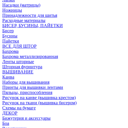
Насадки (матрицы)
Ножницы
Принадлежности для шитья
Расходные материалы
БИСЕР, БУСИНЫ, ПАЙЕТКИ
Бисер
Бусины
Пайетки
ВСЕ ДЛЯ ШТОР
Бахрома
Бахрома металлизированная
Ленты шторные
Шторная фурнитура
ВЫШИВАНИЕ
Канва
Наборы для вышивания
Принты для вышивки лентами
Пяльцы, приспособления
Рисунок на канве (вышивка крестом)
Рисунок на ткани (вышивка бисером)
Схемы на бумаге
ДЕКОР
Бижутерия и аксессуары
Боа