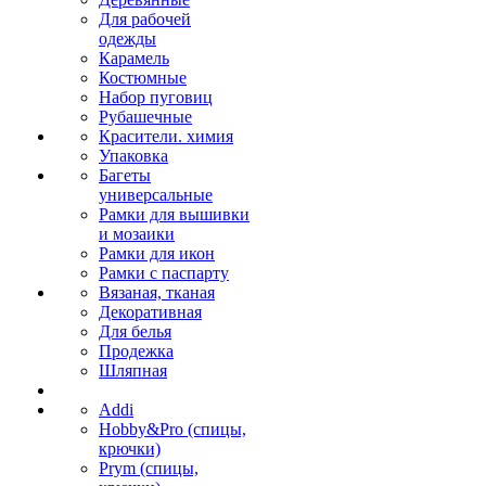
Для рабочей
одежды
Карамель
Костюмные
Набор пуговиц
Рубашечные
Красители. химия
Упаковка
Багеты
универсальные
Рамки для вышивки
и мозаики
Рамки для икон
Рамки с паспарту
Вязаная, тканая
Декоративная
Для белья
Продежка
Шляпная
Addi
Hobby&Pro (спицы,
крючки)
Prym (спицы,