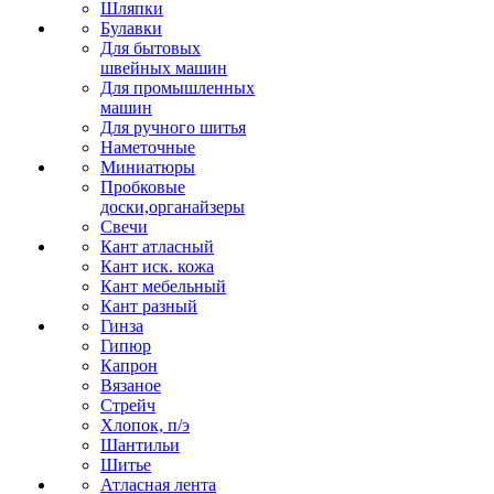
Шляпки
Булавки
Для бытовых
швейных машин
Для промышленных
машин
Для ручного шитья
Наметочные
Миниатюры
Пробковые
доски,органайзеры
Свечи
Кант атласный
Кант иск. кожа
Кант мебельный
Кант разный
Гинза
Гипюр
Капрон
Вязаное
Стрейч
Хлопок, п/э
Шантильи
Шитье
Атласная лента