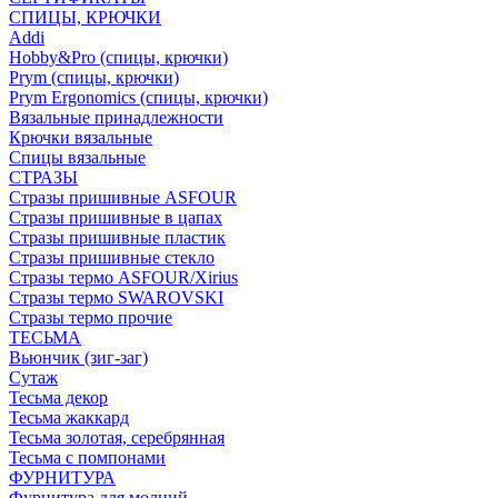
СПИЦЫ, КРЮЧКИ
Addi
Hobby&Pro (спицы, крючки)
Prym (спицы, крючки)
Prym Ergonomics (спицы, крючки)
Вязальные принадлежности
Крючки вязальные
Спицы вязальные
СТРАЗЫ
Стразы пришивные ASFOUR
Стразы пришивные в цапах
Стразы пришивные пластик
Стразы пришивные стекло
Стразы термо ASFOUR/Xirius
Стразы термо SWAROVSKI
Стразы термо прочие
ТЕСЬМА
Вьюнчик (зиг-заг)
Сутаж
Тесьма декор
Тесьма жаккард
Тесьма золотая, серебрянная
Тесьма с помпонами
ФУРНИТУРА
Фурнитура для молний