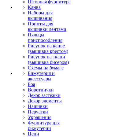
Шторная фурнитура
Канва
Наборы для
вышивания
Принты для
вышивки лентами
Пяльцы,
приспособления
Рисунок на канве
(вышивка крестом)
Рисунок на ткани
(вышивка бисером)
Схемы на бумаге
Бижутерия и
аксессуары
Боа
Воротнички
Декор застежки
Декор элементы
Нашивки
Перчатки
Украшения
Фурнитура для
бижутерии
Цепи