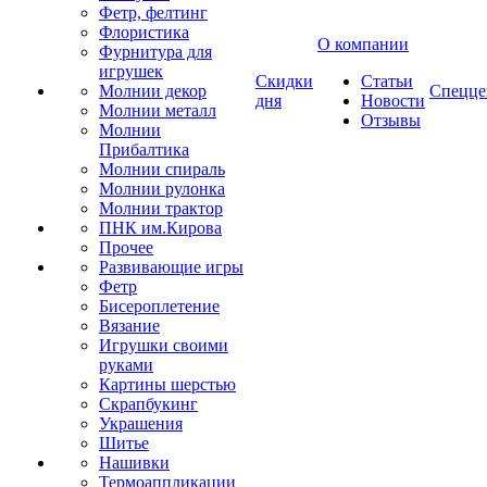
Фетр, фелтинг
Флористика
О компании
Фурнитура для
игрушек
Скидки
Статьи
Молнии декор
Спецце
дня
Новости
Молнии металл
Отзывы
Молнии
Прибалтика
Молнии спираль
Молнии рулонка
Молнии трактор
ПНК им.Кирова
Прочее
Развивающие игры
Фетр
Бисероплетение
Вязание
Игрушки своими
руками
Картины шерстью
Скрапбукинг
Украшения
Шитье
Нашивки
Термоаппликации