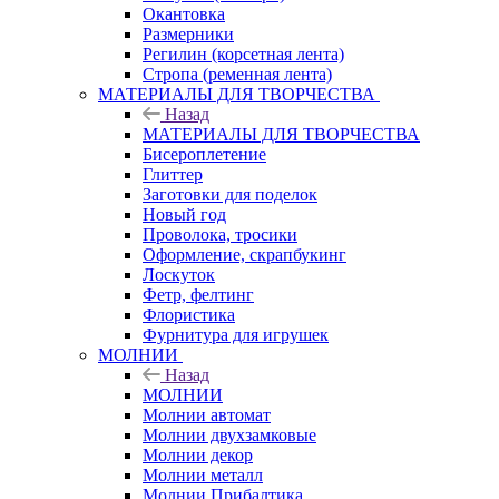
Окантовка
Размерники
Регилин (корсетная лента)
Стропа (ременная лента)
МАТЕРИАЛЫ ДЛЯ ТВОРЧЕСТВА
Назад
МАТЕРИАЛЫ ДЛЯ ТВОРЧЕСТВА
Бисероплетение
Глиттер
Заготовки для поделок
Новый год
Проволока, тросики
Оформление, скрапбукинг
Лоскуток
Фетр, фелтинг
Флористика
Фурнитура для игрушек
МОЛНИИ
Назад
МОЛНИИ
Молнии автомат
Молнии двухзамковые
Молнии декор
Молнии металл
Молнии Прибалтика