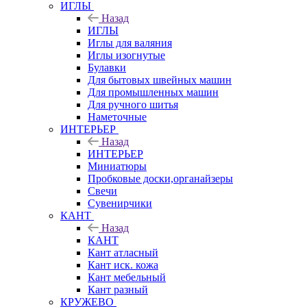
ИГЛЫ
Назад
ИГЛЫ
Иглы для валяния
Иглы изогнутые
Булавки
Для бытовых швейных машин
Для промышленных машин
Для ручного шитья
Наметочные
ИНТЕРЬЕР
Назад
ИНТЕРЬЕР
Миниатюры
Пробковые доски,органайзеры
Свечи
Сувенирчики
КАНТ
Назад
КАНТ
Кант атласный
Кант иск. кожа
Кант мебельный
Кант разный
КРУЖЕВО