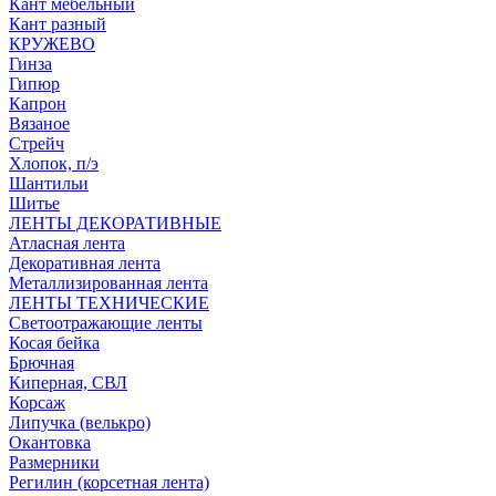
Кант мебельный
Кант разный
КРУЖЕВО
Гинза
Гипюр
Капрон
Вязаное
Стрейч
Хлопок, п/э
Шантильи
Шитье
ЛЕНТЫ ДЕКОРАТИВНЫЕ
Атласная лента
Декоративная лента
Металлизированная лента
ЛЕНТЫ ТЕХНИЧЕСКИЕ
Светоотражающие ленты
Косая бейка
Брючная
Киперная, СВЛ
Корсаж
Липучка (велькро)
Окантовка
Размерники
Регилин (корсетная лента)