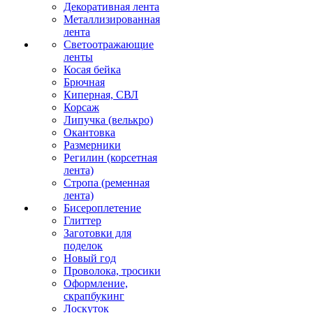
Декоративная лента
Металлизированная
лента
Светоотражающие
ленты
Косая бейка
Брючная
Киперная, СВЛ
Корсаж
Липучка (велькро)
Окантовка
Размерники
Регилин (корсетная
лента)
Стропа (ременная
лента)
Бисероплетение
Глиттер
Заготовки для
поделок
Новый год
Проволока, тросики
Оформление,
скрапбукинг
Лоскуток