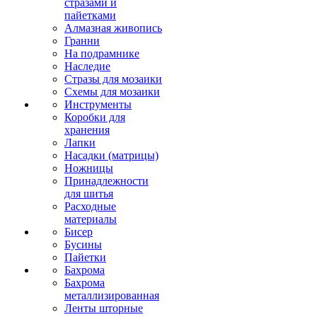
стразами и
пайетками
Алмазная живопись
Гранни
На подрамнике
Наследие
Стразы для мозаики
Схемы для мозаики
Инструменты
Коробки для
хранения
Лапки
Насадки (матрицы)
Ножницы
Принадлежности
для шитья
Расходные
материалы
Бисер
Бусины
Пайетки
Бахрома
Бахрома
металлизированная
Ленты шторные