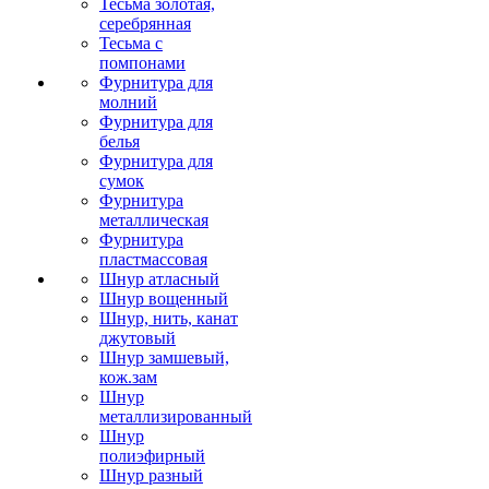
Тесьма золотая,
серебрянная
Тесьма с
помпонами
Фурнитура для
молний
Фурнитура для
белья
Фурнитура для
сумок
Фурнитура
металлическая
Фурнитура
пластмассовая
Шнур атласный
Шнур вощенный
Шнур, нить, канат
джутовый
Шнур замшевый,
кож.зам
Шнур
металлизированный
Шнур
полиэфирный
Шнур разный