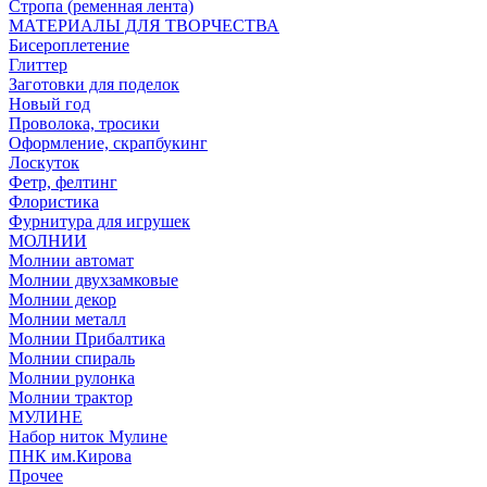
Стропа (ременная лента)
МАТЕРИАЛЫ ДЛЯ ТВОРЧЕСТВА
Бисероплетение
Глиттер
Заготовки для поделок
Новый год
Проволока, тросики
Оформление, скрапбукинг
Лоскуток
Фетр, фелтинг
Флористика
Фурнитура для игрушек
МОЛНИИ
Молнии автомат
Молнии двухзамковые
Молнии декор
Молнии металл
Молнии Прибалтика
Молнии спираль
Молнии рулонка
Молнии трактор
МУЛИНЕ
Набор ниток Мулине
ПНК им.Кирова
Прочее