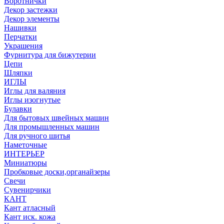
Воротнички
Декор застежки
Декор элементы
Нашивки
Перчатки
Украшения
Фурнитура для бижутерии
Цепи
Шляпки
ИГЛЫ
Иглы для валяния
Иглы изогнутые
Булавки
Для бытовых швейных машин
Для промышленных машин
Для ручного шитья
Наметочные
ИНТЕРЬЕР
Миниатюры
Пробковые доски,органайзеры
Свечи
Сувенирчики
КАНТ
Кант атласный
Кант иск. кожа