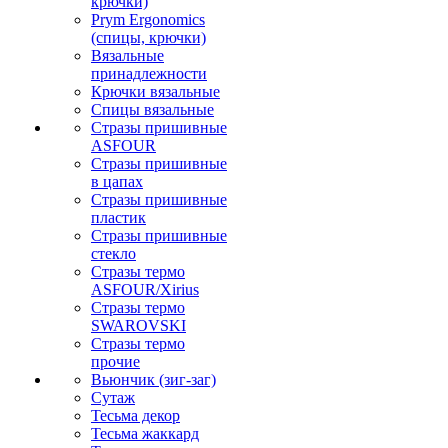
крючки)
Prym Ergonomics
(спицы, крючки)
Вязальные
принадлежности
Крючки вязальные
Спицы вязальные
Стразы пришивные
ASFOUR
Стразы пришивные
в цапах
Стразы пришивные
пластик
Стразы пришивные
стекло
Стразы термо
ASFOUR/Xirius
Стразы термо
SWAROVSKI
Стразы термо
прочие
Вьюнчик (зиг-заг)
Сутаж
Тесьма декор
Тесьма жаккард