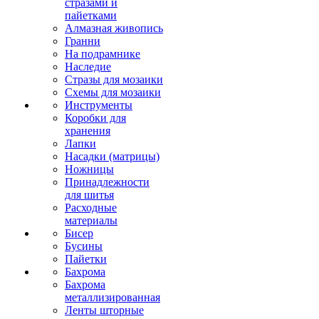
стразами и
пайетками
Алмазная живопись
Гранни
На подрамнике
Наследие
Стразы для мозаики
Схемы для мозаики
Инструменты
Коробки для
хранения
Лапки
Насадки (матрицы)
Ножницы
Принадлежности
для шитья
Расходные
материалы
Бисер
Бусины
Пайетки
Бахрома
Бахрома
металлизированная
Ленты шторные