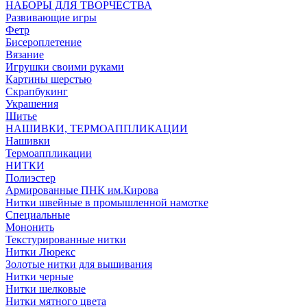
НАБОРЫ ДЛЯ ТВОРЧЕСТВА
Развивающие игры
Фетр
Бисероплетение
Вязание
Игрушки своими руками
Картины шерстью
Скрапбукинг
Украшения
Шитье
НАШИВКИ, ТЕРМОАППЛИКАЦИИ
Нашивки
Термоаппликации
НИТКИ
Полиэстер
Армированные ПНК им.Кирова
Нитки швейные в промышленной намотке
Специальные
Мононить
Текстурированные нитки
Нитки Люрекс
Золотые нитки для вышивания
Нитки черные
Нитки шелковые
Нитки мятного цвета