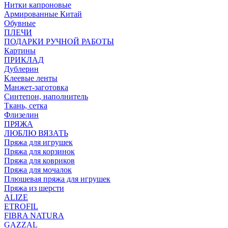
Нитки капроновые
Армированные Китай
Обувные
ПЛЕЧИ
ПОДАРКИ РУЧНОЙ РАБОТЫ
Картины
ПРИКЛАД
Дублерин
Клеевые ленты
Манжет-заготовка
Синтепон, наполнитель
Ткань, сетка
Флизелин
ПРЯЖА
ЛЮБЛЮ ВЯЗАТЬ
Пряжа для игрушек
Пряжа для корзинок
Пряжа для ковриков
Пряжа для мочалок
Плюшевая пряжа для игрушек
Пряжа из шерсти
ALIZE
ETROFIL
FIBRA NATURA
GAZZAL