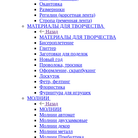
Окантовка
Размерники
Регилин (корсетная лента)
Стропа (ременная лента)
МАТЕРИАЛЫ ДЛЯ ТВОРЧЕСТВА
Назад
МАТЕРИАЛЫ ДЛЯ ТВОРЧЕСТВА
Бисероплетение
Глиттер
Заготовки для поделок
Новый год
Проволока, тросики
Оформление, скрапбукинг
Лоскуток
Фетр, фелтинг
Флористика
Фурнитура для игрушек
МОЛНИИ
Назад
МОЛНИИ
Молнии автомат
Молнии двухзамковые
Молнии декор
Молнии металл
Молнии Прибалтика