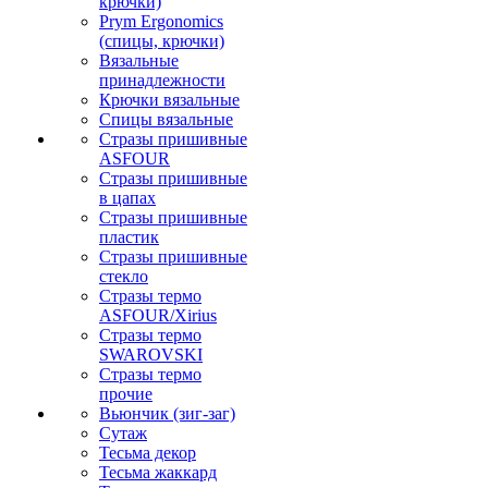
крючки)
Prym Ergonomics
(спицы, крючки)
Вязальные
принадлежности
Крючки вязальные
Спицы вязальные
Стразы пришивные
ASFOUR
Стразы пришивные
в цапах
Стразы пришивные
пластик
Стразы пришивные
стекло
Стразы термо
ASFOUR/Xirius
Стразы термо
SWAROVSKI
Стразы термо
прочие
Вьюнчик (зиг-заг)
Сутаж
Тесьма декор
Тесьма жаккард