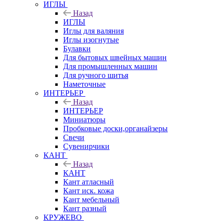
ИГЛЫ
Назад
ИГЛЫ
Иглы для валяния
Иглы изогнутые
Булавки
Для бытовых швейных машин
Для промышленных машин
Для ручного шитья
Наметочные
ИНТЕРЬЕР
Назад
ИНТЕРЬЕР
Миниатюры
Пробковые доски,органайзеры
Свечи
Сувенирчики
КАНТ
Назад
КАНТ
Кант атласный
Кант иск. кожа
Кант мебельный
Кант разный
КРУЖЕВО