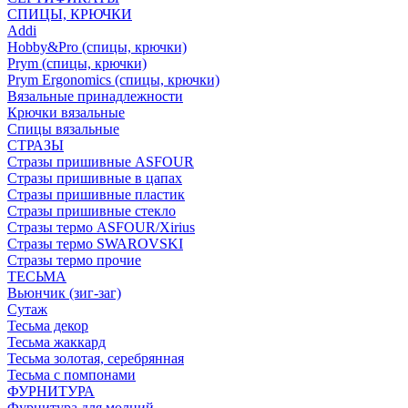
СПИЦЫ, КРЮЧКИ
Addi
Hobby&Pro (спицы, крючки)
Prym (спицы, крючки)
Prym Ergonomics (спицы, крючки)
Вязальные принадлежности
Крючки вязальные
Спицы вязальные
СТРАЗЫ
Стразы пришивные ASFOUR
Стразы пришивные в цапах
Стразы пришивные пластик
Стразы пришивные стекло
Стразы термо ASFOUR/Xirius
Стразы термо SWAROVSKI
Стразы термо прочие
ТЕСЬМА
Вьюнчик (зиг-заг)
Сутаж
Тесьма декор
Тесьма жаккард
Тесьма золотая, серебрянная
Тесьма с помпонами
ФУРНИТУРА
Фурнитура для молний