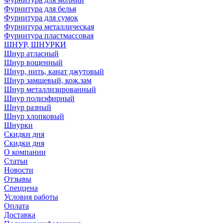
Фурнитура для белья
Фурнитура для сумок
Фурнитура металлическая
Фурнитура пластмассовая
ШНУР, ШНУРКИ
Шнур атласный
Шнур вощенный
Шнур, нить, канат джутовый
Шнур замшевый, кож.зам
Шнур металлизированный
Шнур полиэфирный
Шнур разный
Шнур хлопковый
Шнурки
Скидки дня
Скидки дня
О компании
Статьи
Новости
Отзывы
Спеццена
Условия работы
Оплата
Доставка