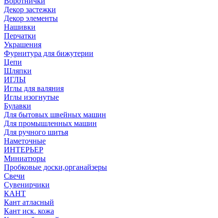
Воротнички
Декор застежки
Декор элементы
Нашивки
Перчатки
Украшения
Фурнитура для бижутерии
Цепи
Шляпки
ИГЛЫ
Иглы для валяния
Иглы изогнутые
Булавки
Для бытовых швейных машин
Для промышленных машин
Для ручного шитья
Наметочные
ИНТЕРЬЕР
Миниатюры
Пробковые доски,органайзеры
Свечи
Сувенирчики
КАНТ
Кант атласный
Кант иск. кожа