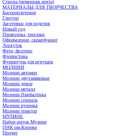
Стропа (ременная лента)
МАТЕРИАЛЫ ДЛЯ ТВОРЧЕСТВА
Бисероплетение
Глиттер
Заготовки для поделок
Новый год
Проволока, тросики
Оформление, скрапбукинг
Лоскуток
Фетр, фелтинг
Флористика
Фурнитура для игрушек
МОЛНИИ
Молнии автомат
Молнии двухзамковые
Молнии декор
Молнии металл
Молнии Прибалтика
Молнии спираль
Молнии рулонка
Молнии трактор
МУЛИНЕ
Набор ниток Мулине
ПНК им.Кирова
Прочее