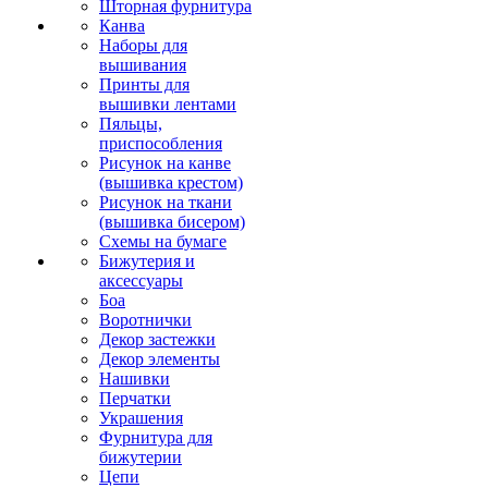
Шторная фурнитура
Канва
Наборы для
вышивания
Принты для
вышивки лентами
Пяльцы,
приспособления
Рисунок на канве
(вышивка крестом)
Рисунок на ткани
(вышивка бисером)
Схемы на бумаге
Бижутерия и
аксессуары
Боа
Воротнички
Декор застежки
Декор элементы
Нашивки
Перчатки
Украшения
Фурнитура для
бижутерии
Цепи