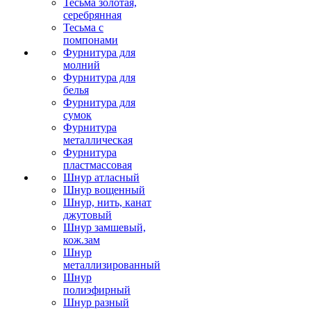
Тесьма золотая,
серебрянная
Тесьма с
помпонами
Фурнитура для
молний
Фурнитура для
белья
Фурнитура для
сумок
Фурнитура
металлическая
Фурнитура
пластмассовая
Шнур атласный
Шнур вощенный
Шнур, нить, канат
джутовый
Шнур замшевый,
кож.зам
Шнур
металлизированный
Шнур
полиэфирный
Шнур разный