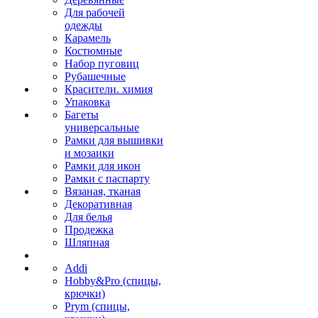
Для рабочей
одежды
Карамель
Костюмные
Набор пуговиц
Рубашечные
Красители. химия
Упаковка
Багеты
универсальные
Рамки для вышивки
и мозаики
Рамки для икон
Рамки с паспарту
Вязаная, тканая
Декоративная
Для белья
Продежка
Шляпная
Addi
Hobby&Pro (спицы,
крючки)
Prym (спицы,