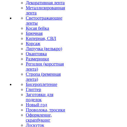
Декоративная лента
Металлизированная
лента
Светоотражающие
ленты
Косая бейка
Брючная
Киперная, СВЛ
Корсаж
Липучка (велькро)
Окантовка
Размерники
Регилин (корсетная
лента)
Стропа (ременная
лента)
Бисероплетение
Глиттер
Заготовки для
поделок
Новый год
Проволока, тросики
Оформление,
скрапбукинг
Лоскуток