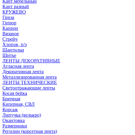
Кант мебельный
Кант разный
КРУЖЕВО
Гинза
Гипюр
Капрон
Вязаное
Стрейч
Хлопок, п/э
Шантильи
Шитье
ЛЕНТЫ ДЕКОРАТИВНЫЕ
Атласная лента
Декоративная лента
Металлизированная лента
ЛЕНТЫ ТЕХНИЧЕСКИЕ
Светоотражающие ленты
Косая бейка
Брючная
Киперная, СВЛ
Корсаж
Липучка (велькро)
Окантовка
Размерники
Регилин (корсетная лента)