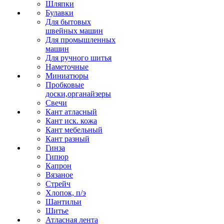
Шляпки
Булавки
Для бытовых
швейных машин
Для промышленных
машин
Для ручного шитья
Наметочные
Миниатюры
Пробковые
доски,органайзеры
Свечи
Кант атласный
Кант иск. кожа
Кант мебельный
Кант разный
Гинза
Гипюр
Капрон
Вязаное
Стрейч
Хлопок, п/э
Шантильи
Шитье
Атласная лента