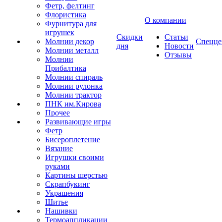
Фетр, фелтинг
Флористика
О компании
Фурнитура для
игрушек
Скидки
Статьи
Молнии декор
Спецце
дня
Новости
Молнии металл
Отзывы
Молнии
Прибалтика
Молнии спираль
Молнии рулонка
Молнии трактор
ПНК им.Кирова
Прочее
Развивающие игры
Фетр
Бисероплетение
Вязание
Игрушки своими
руками
Картины шерстью
Скрапбукинг
Украшения
Шитье
Нашивки
Термоаппликации