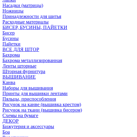
Насадки (матрицы)
Ножницы
Принадлежности для шитья
Расходные материалы
БИСЕР, БУСИНЫ, ПАЙЕТКИ
Бисер
Бусины
Пайетки
ВСЕ ДЛЯ ШТОР
Бахрома
Бахрома металлизированная
Ленты шторные
Шторная фурнитура
ВЫШИВАНИЕ
Канва
Наборы для вышивания
Принты для вышивки лентами
Пяльцы, приспособления
Рисунок на канве (вышивка крестом)
Рисунок на ткани (вышивка бисером)
Схемы на бумаге
ДЕКОР
Бижутерия и аксессуары
Боа