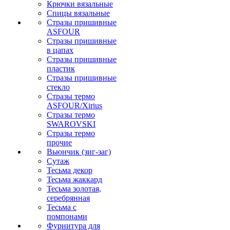
Крючки вязальные
Спицы вязальные
Стразы пришивные
ASFOUR
Стразы пришивные
в цапах
Стразы пришивные
пластик
Стразы пришивные
стекло
Стразы термо
ASFOUR/Xirius
Стразы термо
SWAROVSKI
Стразы термо
прочие
Вьюнчик (зиг-заг)
Сутаж
Тесьма декор
Тесьма жаккард
Тесьма золотая,
серебрянная
Тесьма с
помпонами
Фурнитура для