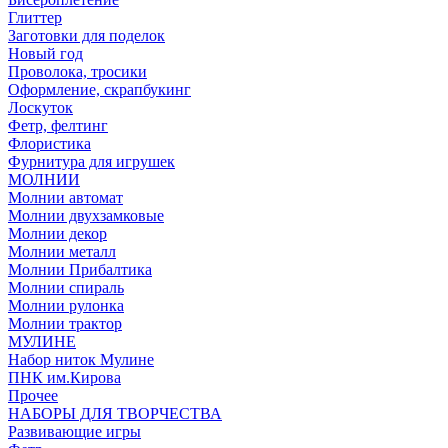
Глиттер
Заготовки для поделок
Новый год
Проволока, тросики
Оформление, скрапбукинг
Лоскуток
Фетр, фелтинг
Флористика
Фурнитура для игрушек
МОЛНИИ
Молнии автомат
Молнии двухзамковые
Молнии декор
Молнии металл
Молнии Прибалтика
Молнии спираль
Молнии рулонка
Молнии трактор
МУЛИНЕ
Набор ниток Мулине
ПНК им.Кирова
Прочее
НАБОРЫ ДЛЯ ТВОРЧЕСТВА
Развивающие игры