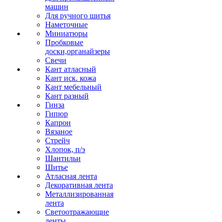
машин
Для ручного шитья
Наметочные
Миниатюры
Пробковые
доски,органайзеры
Свечи
Кант атласный
Кант иск. кожа
Кант мебельный
Кант разный
Гинза
Гипюр
Капрон
Вязаное
Стрейч
Хлопок, п/э
Шантильи
Шитье
Атласная лента
Декоративная лента
Металлизированная
лента
Светоотражающие
ленты