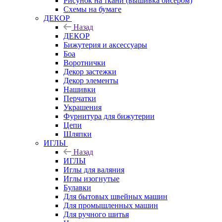
Рисунок на ткани (вышивка бисером)
Схемы на бумаге
ДЕКОР
Назад
ДЕКОР
Бижутерия и аксессуары
Боа
Воротнички
Декор застежки
Декор элементы
Нашивки
Перчатки
Украшения
Фурнитура для бижутерии
Цепи
Шляпки
ИГЛЫ
Назад
ИГЛЫ
Иглы для валяния
Иглы изогнутые
Булавки
Для бытовых швейных машин
Для промышленных машин
Для ручного шитья