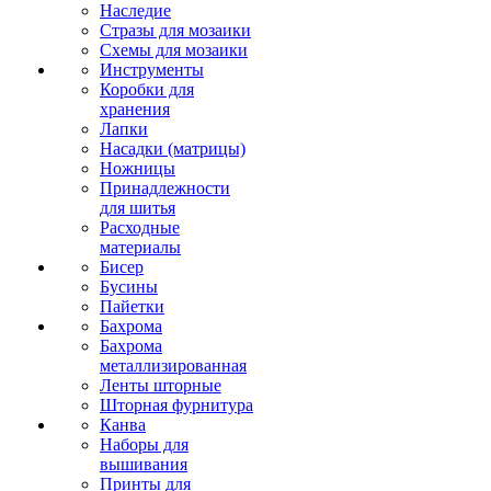
Наследие
Стразы для мозаики
Схемы для мозаики
Инструменты
Коробки для
хранения
Лапки
Насадки (матрицы)
Ножницы
Принадлежности
для шитья
Расходные
материалы
Бисер
Бусины
Пайетки
Бахрома
Бахрома
металлизированная
Ленты шторные
Шторная фурнитура
Канва
Наборы для
вышивания
Принты для