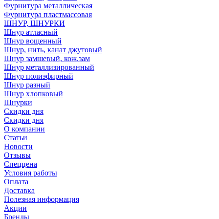
Фурнитура металлическая
Фурнитура пластмассовая
ШНУР, ШНУРКИ
Шнур атласный
Шнур вощенный
Шнур, нить, канат джутовый
Шнур замшевый, кож.зам
Шнур металлизированный
Шнур полиэфирный
Шнур разный
Шнур хлопковый
Шнурки
Скидки дня
Скидки дня
О компании
Статьи
Новости
Отзывы
Спеццена
Условия работы
Оплата
Доставка
Полезная информация
Акции
Бренды