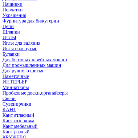
Нашивки
Перчатки
Украшения
Фурнитура для бижутерии
Цепи
Шляпки
ИГЛЫ
Иглы для валяния
Иглы изогнутые
Булавки
Для бытовых швейных машин
Для промышленных машин
Для ручного шитья
Наметочные
ИНТЕРЬЕР
Миниатюры
Пробковые доски,органайзеры
Свечи
Сувенирчики
КАНТ
Кант атласный
Кант иск. кожа
Кант мебельный
Кант разный
КРУЖЕВО