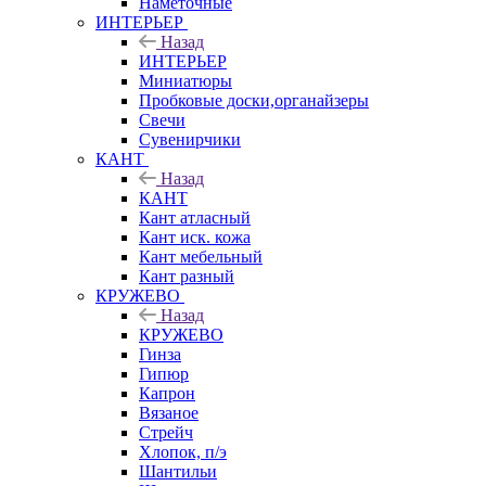
Наметочные
ИНТЕРЬЕР
Назад
ИНТЕРЬЕР
Миниатюры
Пробковые доски,органайзеры
Свечи
Сувенирчики
КАНТ
Назад
КАНТ
Кант атласный
Кант иск. кожа
Кант мебельный
Кант разный
КРУЖЕВО
Назад
КРУЖЕВО
Гинза
Гипюр
Капрон
Вязаное
Стрейч
Хлопок, п/э
Шантильи