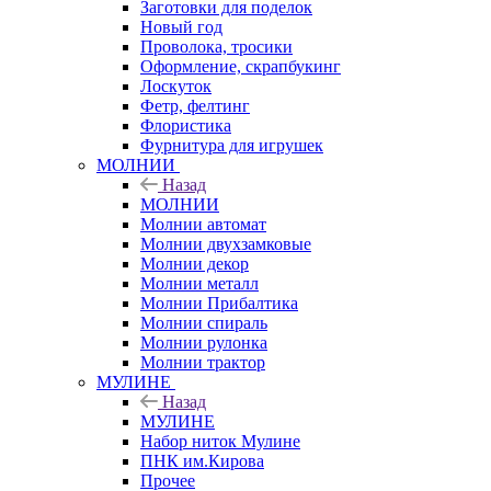
Заготовки для поделок
Новый год
Проволока, тросики
Оформление, скрапбукинг
Лоскуток
Фетр, фелтинг
Флористика
Фурнитура для игрушек
МОЛНИИ
Назад
МОЛНИИ
Молнии автомат
Молнии двухзамковые
Молнии декор
Молнии металл
Молнии Прибалтика
Молнии спираль
Молнии рулонка
Молнии трактор
МУЛИНЕ
Назад
МУЛИНЕ
Набор ниток Мулине
ПНК им.Кирова
Прочее