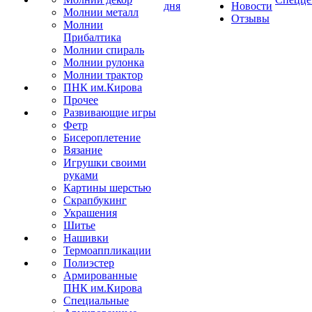
дня
Новости
Молнии металл
Отзывы
Молнии
Прибалтика
Молнии спираль
Молнии рулонка
Молнии трактор
ПНК им.Кирова
Прочее
Развивающие игры
Фетр
Бисероплетение
Вязание
Игрушки своими
руками
Картины шерстью
Скрапбукинг
Украшения
Шитье
Нашивки
Термоаппликации
Полиэстер
Армированные
ПНК им.Кирова
Специальные