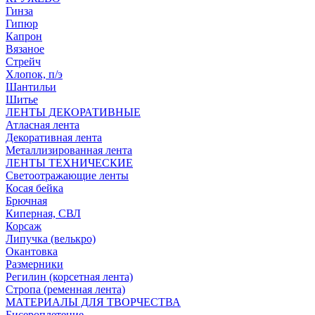
Гинза
Гипюр
Капрон
Вязаное
Стрейч
Хлопок, п/э
Шантильи
Шитье
ЛЕНТЫ ДЕКОРАТИВНЫЕ
Атласная лента
Декоративная лента
Металлизированная лента
ЛЕНТЫ ТЕХНИЧЕСКИЕ
Светоотражающие ленты
Косая бейка
Брючная
Киперная, СВЛ
Корсаж
Липучка (велькро)
Окантовка
Размерники
Регилин (корсетная лента)
Стропа (ременная лента)
МАТЕРИАЛЫ ДЛЯ ТВОРЧЕСТВА
Бисероплетение