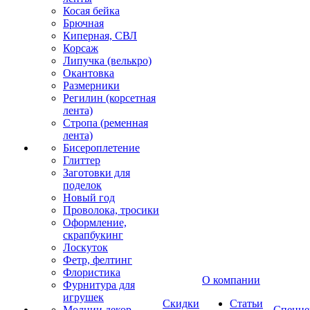
Косая бейка
Брючная
Киперная, СВЛ
Корсаж
Липучка (велькро)
Окантовка
Размерники
Регилин (корсетная
лента)
Стропа (ременная
лента)
Бисероплетение
Глиттер
Заготовки для
поделок
Новый год
Проволока, тросики
Оформление,
скрапбукинг
Лоскуток
Фетр, фелтинг
Флористика
О компании
Фурнитура для
игрушек
Скидки
Статьи
Молнии декор
Спецце