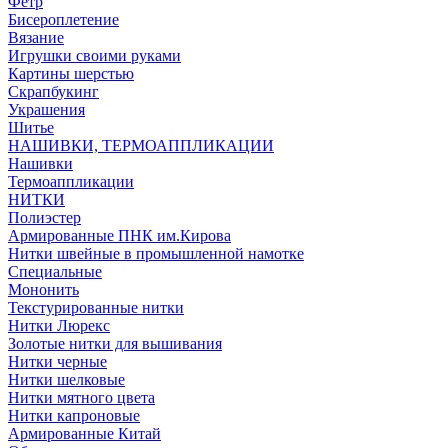
Фетр
Бисероплетение
Вязание
Игрушки своими руками
Картины шерстью
Скрапбукинг
Украшения
Шитье
НАШИВКИ, ТЕРМОАППЛИКАЦИИ
Нашивки
Термоаппликации
НИТКИ
Полиэстер
Армированные ПНК им.Кирова
Нитки швейные в промышленной намотке
Специальные
Мононить
Текстурированные нитки
Нитки Люрекс
Золотые нитки для вышивания
Нитки черные
Нитки шелковые
Нитки мятного цвета
Нитки капроновые
Армированные Китай