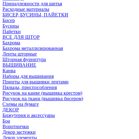
Принадлежности для шитья
Расходные материалы
БИСЕР, БУСИНЫ, ПАЙЕТКИ
Бисер
Бусины
Пайетки
ВСЕ ДЛЯ ШТОР
Бахрома
Бахрома металлизированная
Ленты шторные
Шторная фурнитура
ВЫШИВАНИЕ
Канва
Наборы для вышивания
Принты для вышивки лентами
Пяльцы, приспособления
Рисунок на канве (вышивка крестом)
Рисунок на ткани (вышивка бисером)
Схемы на бумаге
ДЕКОР
Бижутерия и аксессуары
Боа
Воротнички
Декор застежки
Декор элементы