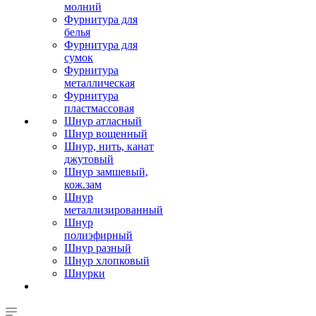
молний
Фурнитура для
белья
Фурнитура для
сумок
Фурнитура
металлическая
Фурнитура
пластмассовая
Шнур атласный
Шнур вощенный
Шнур, нить, канат
джутовый
Шнур замшевый,
кож.зам
Шнур
металлизированный
Шнур
полиэфирный
Шнур разный
Шнур хлопковый
Шнурки