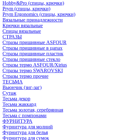
Hobby&Pro (спицы, крючки)
Prym (спицы, крючки)
Prym Ergonomics (спицы, крючки)
Вязальные принадлежности
Крючки вязальные
Спицы вязальные
СТРАЗЫ
Стразы пришивные ASFOUR
Стразы пришивные в цапах
Стразы пришивные пластик
Стразы пришивные стекло
Стразы термо ASFOUR/Xirius
Стразы термо SWAROVSKI
Стразы термо прочие
ТЕСЬМА
Вьюнчик (зиг-заг)
Сутаж
Тесьма декор
Тесьма жаккард
Тесьма золотая, серебрянная
Тесьма с помпонами
ФУРНИТУРА
Фурнитура для молний
Фурнитура для белья
Фурнитура для сумок