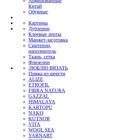
Армированные
Китай
Обувные
Картины
Дублерин
Клеевые ленты
Манжет-заготовка
Синтепон,
наполнитель
Ткань, сетка
Флизелин
ЛЮБЛЮ ВЯЗАТЬ
Пряжа из шерсти
ALIZE
ETROFIL
FIBRA NATURA
GAZZAL
HIMALAYA
KARTOPU
NAKO
KUTNOR
VITA
WOOL SEA
YARNART