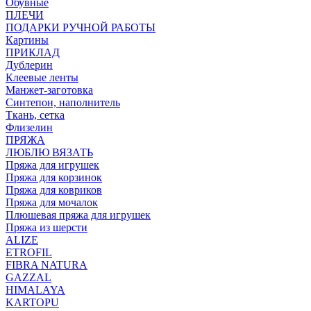
Обувные
ПЛЕЧИ
ПОДАРКИ РУЧНОЙ РАБОТЫ
Картины
ПРИКЛАД
Дублерин
Клеевые ленты
Манжет-заготовка
Синтепон, наполнитель
Ткань, сетка
Флизелин
ПРЯЖА
ЛЮБЛЮ ВЯЗАТЬ
Пряжа для игрушек
Пряжа для корзинок
Пряжа для ковриков
Пряжа для мочалок
Плюшевая пряжа для игрушек
Пряжа из шерсти
ALIZE
ETROFIL
FIBRA NATURA
GAZZAL
HIMALAYA
KARTOPU