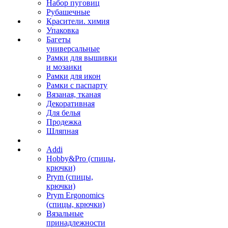
Набор пуговиц
Рубашечные
Красители. химия
Упаковка
Багеты
универсальные
Рамки для вышивки
и мозаики
Рамки для икон
Рамки с паспарту
Вязаная, тканая
Декоративная
Для белья
Продежка
Шляпная
Addi
Hobby&Pro (спицы,
крючки)
Prym (спицы,
крючки)
Prym Ergonomics
(спицы, крючки)
Вязальные
принадлежности