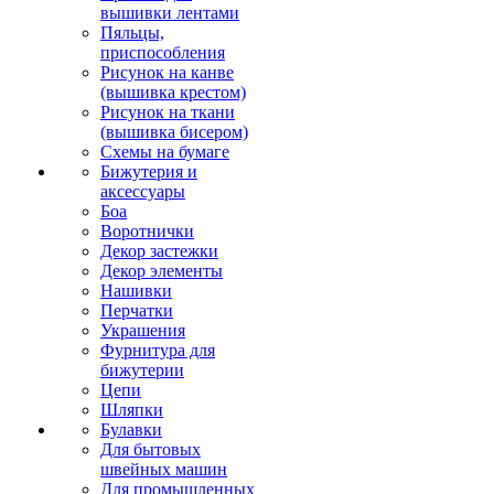
вышивки лентами
Пяльцы,
приспособления
Рисунок на канве
(вышивка крестом)
Рисунок на ткани
(вышивка бисером)
Схемы на бумаге
Бижутерия и
аксессуары
Боа
Воротнички
Декор застежки
Декор элементы
Нашивки
Перчатки
Украшения
Фурнитура для
бижутерии
Цепи
Шляпки
Булавки
Для бытовых
швейных машин
Для промышленных