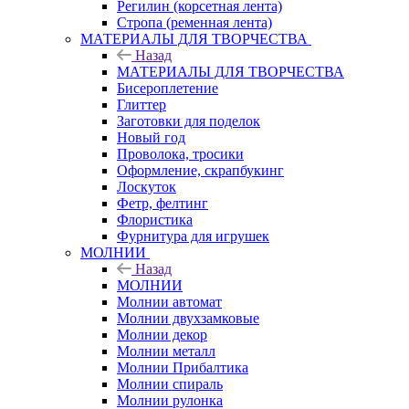
Регилин (корсетная лента)
Стропа (ременная лента)
МАТЕРИАЛЫ ДЛЯ ТВОРЧЕСТВА
Назад
МАТЕРИАЛЫ ДЛЯ ТВОРЧЕСТВА
Бисероплетение
Глиттер
Заготовки для поделок
Новый год
Проволока, тросики
Оформление, скрапбукинг
Лоскуток
Фетр, фелтинг
Флористика
Фурнитура для игрушек
МОЛНИИ
Назад
МОЛНИИ
Молнии автомат
Молнии двухзамковые
Молнии декор
Молнии металл
Молнии Прибалтика
Молнии спираль
Молнии рулонка