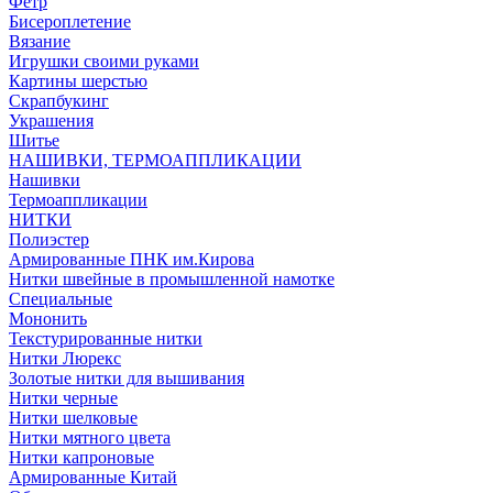
Фетр
Бисероплетение
Вязание
Игрушки своими руками
Картины шерстью
Скрапбукинг
Украшения
Шитье
НАШИВКИ, ТЕРМОАППЛИКАЦИИ
Нашивки
Термоаппликации
НИТКИ
Полиэстер
Армированные ПНК им.Кирова
Нитки швейные в промышленной намотке
Специальные
Мононить
Текстурированные нитки
Нитки Люрекс
Золотые нитки для вышивания
Нитки черные
Нитки шелковые
Нитки мятного цвета
Нитки капроновые
Армированные Китай