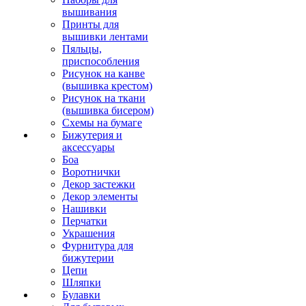
вышивания
Принты для
вышивки лентами
Пяльцы,
приспособления
Рисунок на канве
(вышивка крестом)
Рисунок на ткани
(вышивка бисером)
Схемы на бумаге
Бижутерия и
аксессуары
Боа
Воротнички
Декор застежки
Декор элементы
Нашивки
Перчатки
Украшения
Фурнитура для
бижутерии
Цепи
Шляпки
Булавки