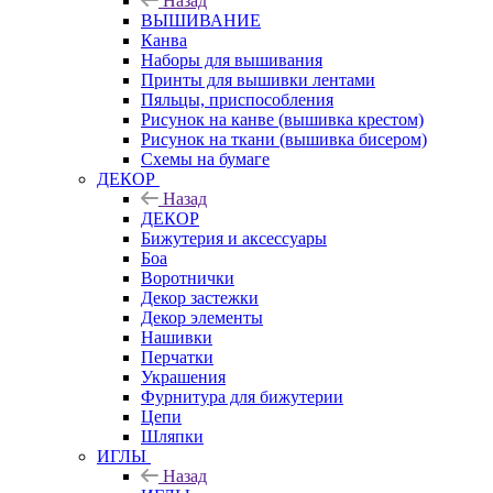
Назад
ВЫШИВАНИЕ
Канва
Наборы для вышивания
Принты для вышивки лентами
Пяльцы, приспособления
Рисунок на канве (вышивка крестом)
Рисунок на ткани (вышивка бисером)
Схемы на бумаге
ДЕКОР
Назад
ДЕКОР
Бижутерия и аксессуары
Боа
Воротнички
Декор застежки
Декор элементы
Нашивки
Перчатки
Украшения
Фурнитура для бижутерии
Цепи
Шляпки
ИГЛЫ
Назад