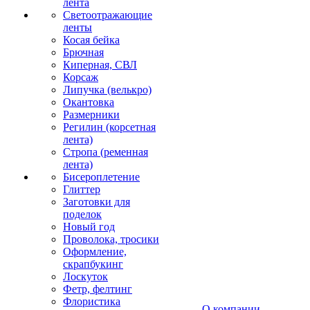
лента
Светоотражающие
ленты
Косая бейка
Брючная
Киперная, СВЛ
Корсаж
Липучка (велькро)
Окантовка
Размерники
Регилин (корсетная
лента)
Стропа (ременная
лента)
Бисероплетение
Глиттер
Заготовки для
поделок
Новый год
Проволока, тросики
Оформление,
скрапбукинг
Лоскуток
Фетр, фелтинг
Флористика
О компании