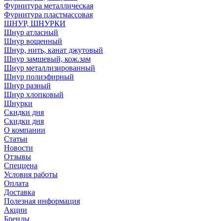
Фурнитура металлическая
Фурнитура пластмассовая
ШНУР, ШНУРКИ
Шнур атласный
Шнур вощенный
Шнур, нить, канат джутовый
Шнур замшевый, кож.зам
Шнур металлизированный
Шнур полиэфирный
Шнур разный
Шнур хлопковый
Шнурки
Скидки дня
Скидки дня
О компании
Статьи
Новости
Отзывы
Спеццена
Условия работы
Оплата
Доставка
Полезная информация
Акции
Бренды