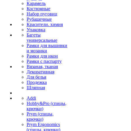
Карамель
Костюмные
Набор пуговиц
Рубашечные
Красители. химия
Упаковка
Багеты
универсальные
Рамки для вышивки
и мозаики
Рамки для икон
Рамки с паспарту
Вязаная, тканая
Декоративная
Для белья
Продежка
Шляпная
Addi
Hobby&Pro (спицы,
крючки)
Prym (спицы,
крючки)
Prym Ergonomics
(спицы, крючки)