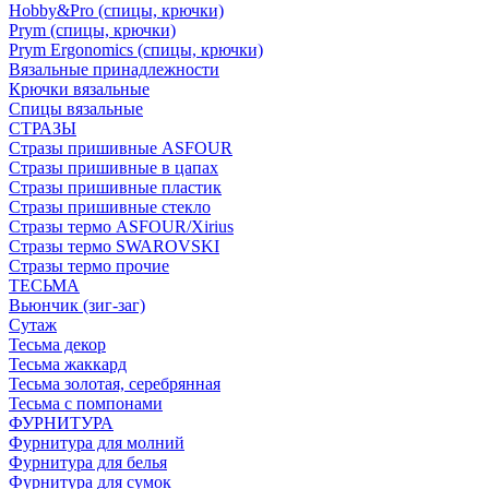
Hobby&Pro (спицы, крючки)
Prym (спицы, крючки)
Prym Ergonomics (спицы, крючки)
Вязальные принадлежности
Крючки вязальные
Спицы вязальные
СТРАЗЫ
Стразы пришивные ASFOUR
Стразы пришивные в цапах
Стразы пришивные пластик
Стразы пришивные стекло
Стразы термо ASFOUR/Xirius
Стразы термо SWAROVSKI
Стразы термо прочие
ТЕСЬМА
Вьюнчик (зиг-заг)
Сутаж
Тесьма декор
Тесьма жаккард
Тесьма золотая, серебрянная
Тесьма с помпонами
ФУРНИТУРА
Фурнитура для молний
Фурнитура для белья
Фурнитура для сумок