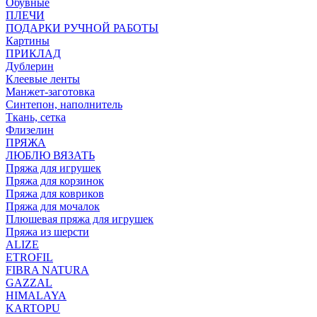
Обувные
ПЛЕЧИ
ПОДАРКИ РУЧНОЙ РАБОТЫ
Картины
ПРИКЛАД
Дублерин
Клеевые ленты
Манжет-заготовка
Синтепон, наполнитель
Ткань, сетка
Флизелин
ПРЯЖА
ЛЮБЛЮ ВЯЗАТЬ
Пряжа для игрушек
Пряжа для корзинок
Пряжа для ковриков
Пряжа для мочалок
Плюшевая пряжа для игрушек
Пряжа из шерсти
ALIZE
ETROFIL
FIBRA NATURA
GAZZAL
HIMALAYA
KARTOPU