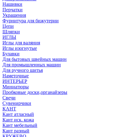
Нашивки
Перчатки
Украшения
Фурнитура для бижутерии
Цепи
Шляпки
ИГЛЫ
Иглы для валяния
Иглы изогнутые
Булавки
Для бытовых швейных машин
Для промышленных машин
Для ручного шитья
Наметочные
ИНТЕРЬЕР
Миниатюры
Пробковые доски,органайзеры
Свечи
Сувенирчики
КАНТ
Кант атласный
Кант иск. кожа
Кант мебельный
Кант разный
КРУЖЕВО