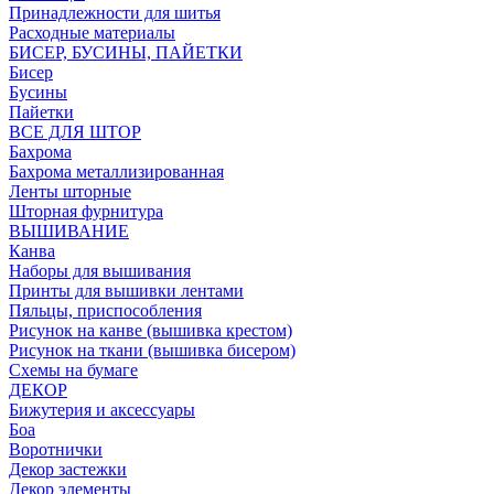
Принадлежности для шитья
Расходные материалы
БИСЕР, БУСИНЫ, ПАЙЕТКИ
Бисер
Бусины
Пайетки
ВСЕ ДЛЯ ШТОР
Бахрома
Бахрома металлизированная
Ленты шторные
Шторная фурнитура
ВЫШИВАНИЕ
Канва
Наборы для вышивания
Принты для вышивки лентами
Пяльцы, приспособления
Рисунок на канве (вышивка крестом)
Рисунок на ткани (вышивка бисером)
Схемы на бумаге
ДЕКОР
Бижутерия и аксессуары
Боа
Воротнички
Декор застежки
Декор элементы