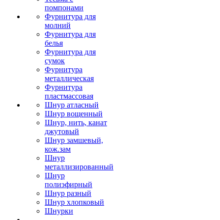
помпонами
Фурнитура для
молний
Фурнитура для
белья
Фурнитура для
сумок
Фурнитура
металлическая
Фурнитура
пластмассовая
Шнур атласный
Шнур вощенный
Шнур, нить, канат
джутовый
Шнур замшевый,
кож.зам
Шнур
металлизированный
Шнур
полиэфирный
Шнур разный
Шнур хлопковый
Шнурки