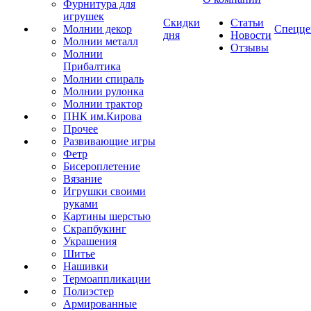
Фурнитура для
игрушек
Скидки
Статьи
Молнии декор
Спецце
дня
Новости
Молнии металл
Отзывы
Молнии
Прибалтика
Молнии спираль
Молнии рулонка
Молнии трактор
ПНК им.Кирова
Прочее
Развивающие игры
Фетр
Бисероплетение
Вязание
Игрушки своими
руками
Картины шерстью
Скрапбукинг
Украшения
Шитье
Нашивки
Термоаппликации
Полиэстер
Армированные