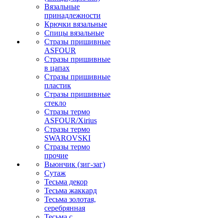
Вязальные
принадлежности
Крючки вязальные
Спицы вязальные
Стразы пришивные
ASFOUR
Стразы пришивные
в цапах
Стразы пришивные
пластик
Стразы пришивные
стекло
Стразы термо
ASFOUR/Xirius
Стразы термо
SWAROVSKI
Стразы термо
прочие
Вьюнчик (зиг-заг)
Сутаж
Тесьма декор
Тесьма жаккард
Тесьма золотая,
серебрянная
Тесьма с