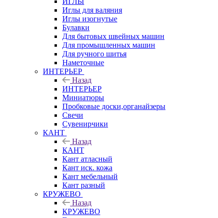
ИГЛЫ
Иглы для валяния
Иглы изогнутые
Булавки
Для бытовых швейных машин
Для промышленных машин
Для ручного шитья
Наметочные
ИНТЕРЬЕР
Назад
ИНТЕРЬЕР
Миниатюры
Пробковые доски,органайзеры
Свечи
Сувенирчики
КАНТ
Назад
КАНТ
Кант атласный
Кант иск. кожа
Кант мебельный
Кант разный
КРУЖЕВО
Назад
КРУЖЕВО