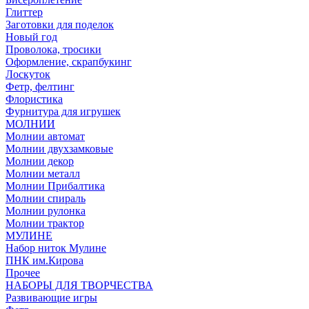
Глиттер
Заготовки для поделок
Новый год
Проволока, тросики
Оформление, скрапбукинг
Лоскуток
Фетр, фелтинг
Флористика
Фурнитура для игрушек
МОЛНИИ
Молнии автомат
Молнии двухзамковые
Молнии декор
Молнии металл
Молнии Прибалтика
Молнии спираль
Молнии рулонка
Молнии трактор
МУЛИНЕ
Набор ниток Мулине
ПНК им.Кирова
Прочее
НАБОРЫ ДЛЯ ТВОРЧЕСТВА
Развивающие игры