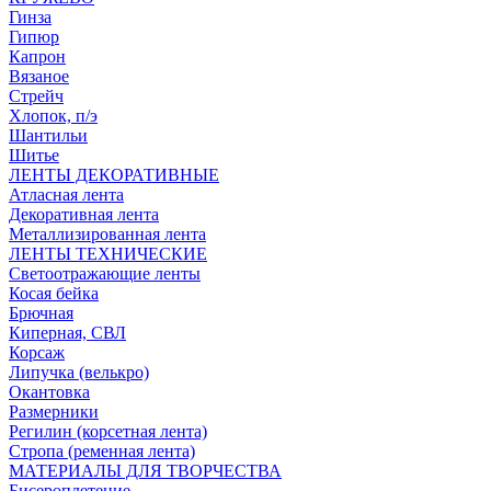
Гинза
Гипюр
Капрон
Вязаное
Стрейч
Хлопок, п/э
Шантильи
Шитье
ЛЕНТЫ ДЕКОРАТИВНЫЕ
Атласная лента
Декоративная лента
Металлизированная лента
ЛЕНТЫ ТЕХНИЧЕСКИЕ
Светоотражающие ленты
Косая бейка
Брючная
Киперная, СВЛ
Корсаж
Липучка (велькро)
Окантовка
Размерники
Регилин (корсетная лента)
Стропа (ременная лента)
МАТЕРИАЛЫ ДЛЯ ТВОРЧЕСТВА
Бисероплетение