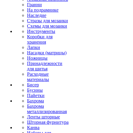
Гранни
На подрамнике
Наследие
Стразы для мозаики
Схемы для мозаики
Инструменты
Коробки для
хранения
Лапки
Насадки (матрицы)
Ножницы
Принадлежности
для шитья
Расходные
материалы
Бисер
Бусины
Пайетки
Бахрома
Бахрома
металлизированная
Ленты шторные
Шторная фурнитура
Канва
Наборы для