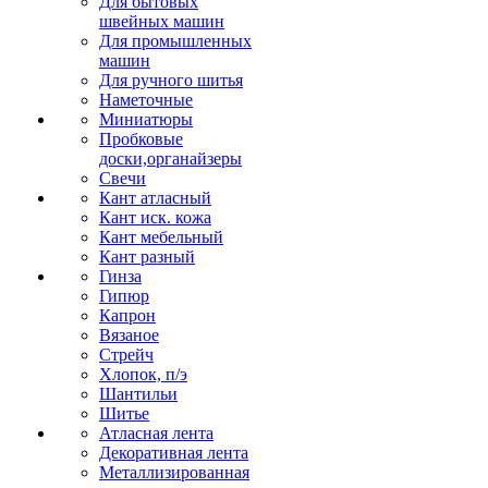
Для бытовых
швейных машин
Для промышленных
машин
Для ручного шитья
Наметочные
Миниатюры
Пробковые
доски,органайзеры
Свечи
Кант атласный
Кант иск. кожа
Кант мебельный
Кант разный
Гинза
Гипюр
Капрон
Вязаное
Стрейч
Хлопок, п/э
Шантильи
Шитье
Атласная лента
Декоративная лента
Металлизированная