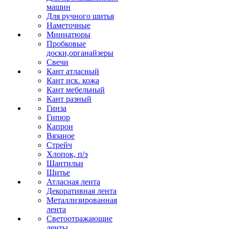
машин
Для ручного шитья
Наметочные
Миниатюры
Пробковые
доски,органайзеры
Свечи
Кант атласный
Кант иск. кожа
Кант мебельный
Кант разный
Гинза
Гипюр
Капрон
Вязаное
Стрейч
Хлопок, п/э
Шантильи
Шитье
Атласная лента
Декоративная лента
Металлизированная
лента
Светоотражающие
ленты