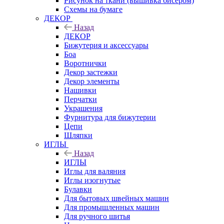
Рисунок на ткани (вышивка бисером)
Схемы на бумаге
ДЕКОР
Назад
ДЕКОР
Бижутерия и аксессуары
Боа
Воротнички
Декор застежки
Декор элементы
Нашивки
Перчатки
Украшения
Фурнитура для бижутерии
Цепи
Шляпки
ИГЛЫ
Назад
ИГЛЫ
Иглы для валяния
Иглы изогнутые
Булавки
Для бытовых швейных машин
Для промышленных машин
Для ручного шитья