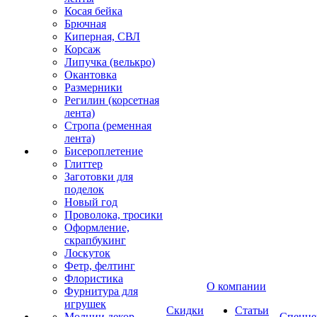
Косая бейка
Брючная
Киперная, СВЛ
Корсаж
Липучка (велькро)
Окантовка
Размерники
Регилин (корсетная
лента)
Стропа (ременная
лента)
Бисероплетение
Глиттер
Заготовки для
поделок
Новый год
Проволока, тросики
Оформление,
скрапбукинг
Лоскуток
Фетр, фелтинг
Флористика
О компании
Фурнитура для
игрушек
Скидки
Статьи
Молнии декор
Спецце