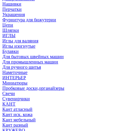
Нашивки
Перчатки
Украшения
Фурнитура для бижутерии
Цепи
Шляпки
ИГЛЫ
Иглы для валяния
Иглы изогнутые
Булавки
Для бытовых швейных машин
Для промышленных машин
Для ручного шитья
Наметочные
ИНТЕРЬЕР
Миниатюры
Пробковые доски,органайзеры
Свечи
Сувенирчики
КАНТ
Кант атласный
Кант иск. кожа
Кант мебельный
Кант разный
КРУЖЕВО