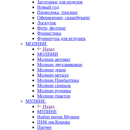
Заготовки для поделок
Новый год
Проволока, тросики
Оформление, скрапбукинг
Лоскуток
Фетр, фелтинг
Флористика
Фурнитура для игрушек
МОЛНИИ
Назад
МОЛНИИ
Молнии автомат
Молнии двухзамковые
Молнии декор
Молнии металл
Молнии Прибалтика
Молнии спираль
Молнии рулонка
Молнии трактор
МУЛИНЕ
Назад
МУЛИНЕ
Набор ниток Мулине
ПНК им.Кирова
Прочее