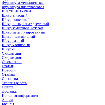
Фурнитура металлическая
Фурнитура пластмассовая
ШНУР, ШНУРКИ
Шнур атласный
Шнур вощенный
Шнур, нить, канат джутовый
Шнур замшевый, кож.зам
Шнур металлизированный
Шнур полиэфирный
Шнур разный
Шнур хлопковый
Шнурки
Скидки дня
Скидки дня
О компании
Статьи
Новости
Отзывы
Спеццена
Условия работы
Оплата
Доставка
Полезная информация
Акции
Бренды