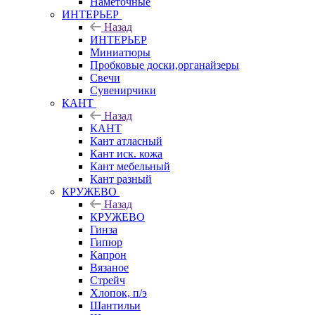
Наметочные
ИНТЕРЬЕР
Назад
ИНТЕРЬЕР
Миниатюры
Пробковые доски,органайзеры
Свечи
Сувенирчики
КАНТ
Назад
КАНТ
Кант атласный
Кант иск. кожа
Кант мебельный
Кант разный
КРУЖЕВО
Назад
КРУЖЕВО
Гинза
Гипюр
Капрон
Вязаное
Стрейч
Хлопок, п/э
Шантильи