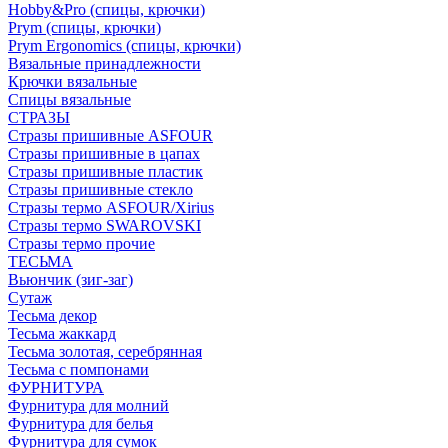
Hobby&Pro (спицы, крючки)
Prym (спицы, крючки)
Prym Ergonomics (спицы, крючки)
Вязальные принадлежности
Крючки вязальные
Спицы вязальные
СТРАЗЫ
Стразы пришивные ASFOUR
Стразы пришивные в цапах
Стразы пришивные пластик
Стразы пришивные стекло
Стразы термо ASFOUR/Xirius
Стразы термо SWAROVSKI
Стразы термо прочие
ТЕСЬМА
Вьюнчик (зиг-заг)
Сутаж
Тесьма декор
Тесьма жаккард
Тесьма золотая, серебрянная
Тесьма с помпонами
ФУРНИТУРА
Фурнитура для молний
Фурнитура для белья
Фурнитура для сумок