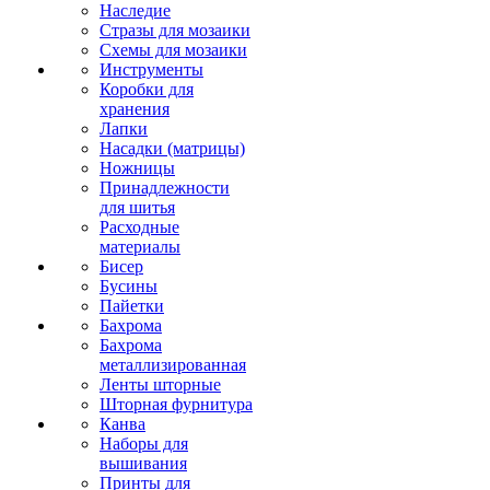
Наследие
Стразы для мозаики
Схемы для мозаики
Инструменты
Коробки для
хранения
Лапки
Насадки (матрицы)
Ножницы
Принадлежности
для шитья
Расходные
материалы
Бисер
Бусины
Пайетки
Бахрома
Бахрома
металлизированная
Ленты шторные
Шторная фурнитура
Канва
Наборы для
вышивания
Принты для