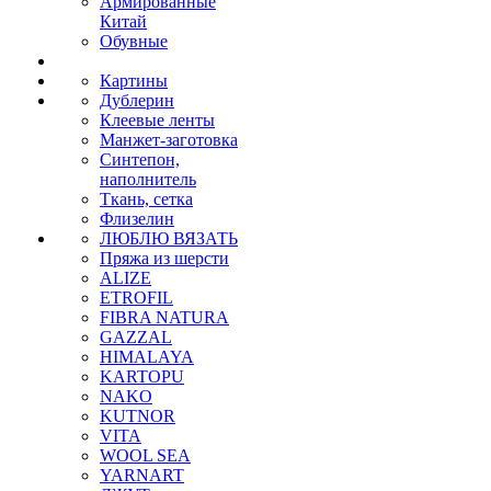
Армированные
Китай
Обувные
Картины
Дублерин
Клеевые ленты
Манжет-заготовка
Синтепон,
наполнитель
Ткань, сетка
Флизелин
ЛЮБЛЮ ВЯЗАТЬ
Пряжа из шерсти
ALIZE
ETROFIL
FIBRA NATURA
GAZZAL
HIMALAYA
KARTOPU
NAKO
KUTNOR
VITA
WOOL SEA
YARNART