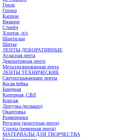
Гинза
Гипюр
Капрон
Вязаное
Стрейч
Хлопок, п/э
Шантильи
Шитье
ЛЕНТЫ ДЕКОРАТИВНЫЕ
Атласная лента
Декоративная лента
Металлизированная лента
ЛЕНТЫ ТЕХНИЧЕСКИЕ
Светоотражающие ленты
Косая бейка
Брючная
Киперная, СВЛ
Корсаж
Липучка (велькро)
Окантовка
Размерники
Регилин (корсетная лента)
Стропа (ременная лента)
МАТЕРИАЛЫ ДЛЯ ТВОРЧЕСТВА
Бисероплетение