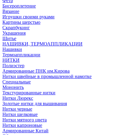
Фетр
Бисероплетение
Вязание
Игрушки своими руками
Картины шерстью
Скрапбукинг
Украшения
Шитье
НАШИВКИ, ТЕРМОАППЛИКАЦИИ
Нашивки
Термоаппликации
НИТКИ
Полиэстер
Армированные ПНК им.Кирова
Нитки швейные в промышленной намотке
Специальные
Мононить
Текстурированные нитки
Нитки Люрекс
Золотые нитки для вышивания
Нитки черные
Нитки шелковые
Нитки мятного цвета
Нитки капроновые
Армированные Китай