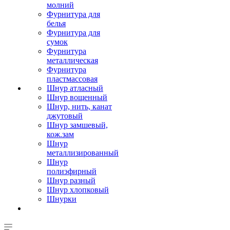
молний
Фурнитура для
белья
Фурнитура для
сумок
Фурнитура
металлическая
Фурнитура
пластмассовая
Шнур атласный
Шнур вощенный
Шнур, нить, канат
джутовый
Шнур замшевый,
кож.зам
Шнур
металлизированный
Шнур
полиэфирный
Шнур разный
Шнур хлопковый
Шнурки