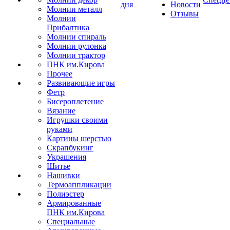
дня
Новости
Молнии металл
Отзывы
Молнии
Прибалтика
Молнии спираль
Молнии рулонка
Молнии трактор
ПНК им.Кирова
Прочее
Развивающие игры
Фетр
Бисероплетение
Вязание
Игрушки своими
руками
Картины шерстью
Скрапбукинг
Украшения
Шитье
Нашивки
Термоаппликации
Полиэстер
Армированные
ПНК им.Кирова
Специальные