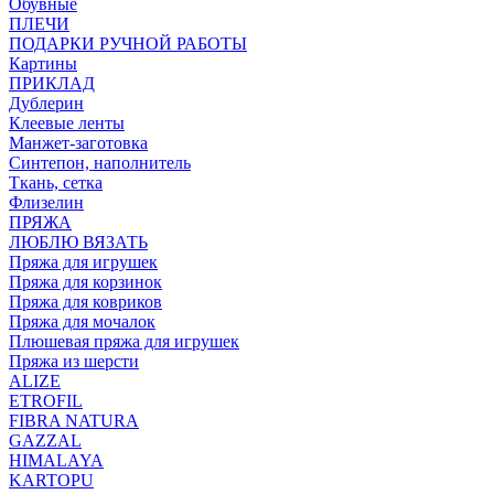
Обувные
ПЛЕЧИ
ПОДАРКИ РУЧНОЙ РАБОТЫ
Картины
ПРИКЛАД
Дублерин
Клеевые ленты
Манжет-заготовка
Синтепон, наполнитель
Ткань, сетка
Флизелин
ПРЯЖА
ЛЮБЛЮ ВЯЗАТЬ
Пряжа для игрушек
Пряжа для корзинок
Пряжа для ковриков
Пряжа для мочалок
Плюшевая пряжа для игрушек
Пряжа из шерсти
ALIZE
ETROFIL
FIBRA NATURA
GAZZAL
HIMALAYA
KARTOPU