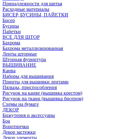
Принадлежности для шитья
Расходные материалы
БИСЕР, БУСИНЫ, ПАЙЕТКИ
Бисер
Бусины
Пайетки
ВСЕ ДЛЯ ШТОР
Бахрома
Бахрома металлизированная
Ленты шторные
Шторная фурнитура
ВЫШИВАНИЕ
Канва
Наборы для вышивания
Принты для вышивки лентами
Пяльцы, приспособления
Рисунок на канве (вышивка крестом)
Рисунок на ткани (вышивка бисером)
Схемы на бумаге
ДЕКОР
Бижутерия и аксессуары
Боа
Воротнички
Декор застежки
Декор элементы