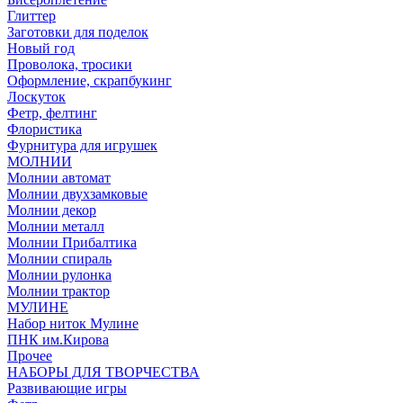
Глиттер
Заготовки для поделок
Новый год
Проволока, тросики
Оформление, скрапбукинг
Лоскуток
Фетр, фелтинг
Флористика
Фурнитура для игрушек
МОЛНИИ
Молнии автомат
Молнии двухзамковые
Молнии декор
Молнии металл
Молнии Прибалтика
Молнии спираль
Молнии рулонка
Молнии трактор
МУЛИНЕ
Набор ниток Мулине
ПНК им.Кирова
Прочее
НАБОРЫ ДЛЯ ТВОРЧЕСТВА
Развивающие игры