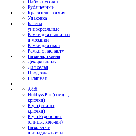
Набор пуговиц
Рубашечные
Красители. химия
Упаковка
Багеты
универсальные
Рамки для вышивки
и мозаики
Рамки для икон
Рамки с паспарту
Вязаная, тканая
Декоративная
Для белья
Продежка
Шляпная
Addi
Hobby&Pro (спицы,
крючки)
Prym (спицы,
крючки)
Prym Ergonomics
(спицы, крючки)
Вязальные
принадлежности