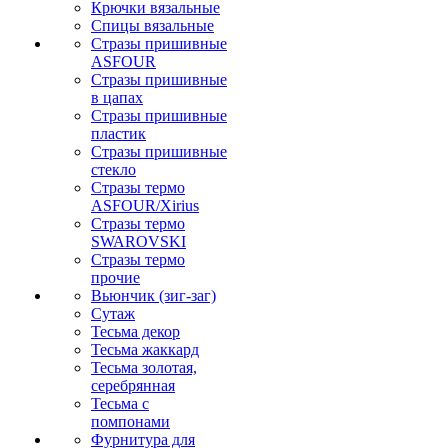
Крючки вязальные
Спицы вязальные
Стразы пришивные
ASFOUR
Стразы пришивные
в цапах
Стразы пришивные
пластик
Стразы пришивные
стекло
Стразы термо
ASFOUR/Xirius
Стразы термо
SWAROVSKI
Стразы термо
прочие
Вьюнчик (зиг-заг)
Сутаж
Тесьма декор
Тесьма жаккард
Тесьма золотая,
серебрянная
Тесьма с
помпонами
Фурнитура для