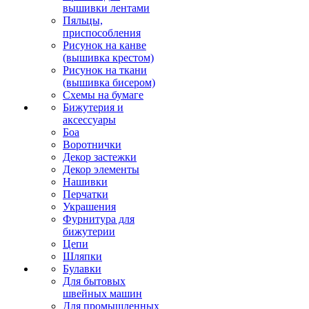
вышивки лентами
Пяльцы,
приспособления
Рисунок на канве
(вышивка крестом)
Рисунок на ткани
(вышивка бисером)
Схемы на бумаге
Бижутерия и
аксессуары
Боа
Воротнички
Декор застежки
Декор элементы
Нашивки
Перчатки
Украшения
Фурнитура для
бижутерии
Цепи
Шляпки
Булавки
Для бытовых
швейных машин
Для промышленных