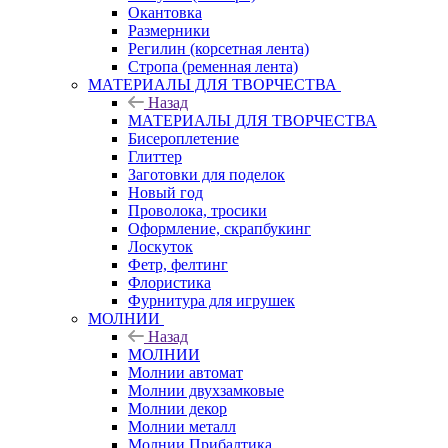
Окантовка
Размерники
Регилин (корсетная лента)
Стропа (ременная лента)
МАТЕРИАЛЫ ДЛЯ ТВОРЧЕСТВА
Назад
МАТЕРИАЛЫ ДЛЯ ТВОРЧЕСТВА
Бисероплетение
Глиттер
Заготовки для поделок
Новый год
Проволока, тросики
Оформление, скрапбукинг
Лоскуток
Фетр, фелтинг
Флористика
Фурнитура для игрушек
МОЛНИИ
Назад
МОЛНИИ
Молнии автомат
Молнии двухзамковые
Молнии декор
Молнии металл
Молнии Прибалтика