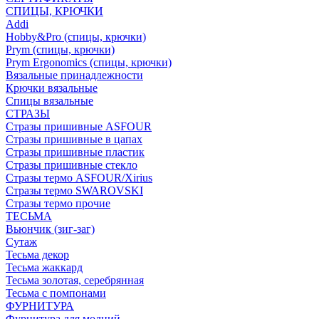
СПИЦЫ, КРЮЧКИ
Addi
Hobby&Pro (спицы, крючки)
Prym (спицы, крючки)
Prym Ergonomics (спицы, крючки)
Вязальные принадлежности
Крючки вязальные
Спицы вязальные
СТРАЗЫ
Стразы пришивные ASFOUR
Стразы пришивные в цапах
Стразы пришивные пластик
Стразы пришивные стекло
Стразы термо ASFOUR/Xirius
Стразы термо SWAROVSKI
Стразы термо прочие
ТЕСЬМА
Вьюнчик (зиг-заг)
Сутаж
Тесьма декор
Тесьма жаккард
Тесьма золотая, серебрянная
Тесьма с помпонами
ФУРНИТУРА
Фурнитура для молний