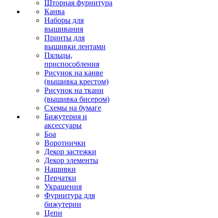
Шторная фурнитура
Канва
Наборы для
вышивания
Принты для
вышивки лентами
Пяльцы,
приспособления
Рисунок на канве
(вышивка крестом)
Рисунок на ткани
(вышивка бисером)
Схемы на бумаге
Бижутерия и
аксессуары
Боа
Воротнички
Декор застежки
Декор элементы
Нашивки
Перчатки
Украшения
Фурнитура для
бижутерии
Цепи