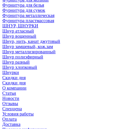
Фурнитура для белья
Фурнитура для сумок
Фурнитура металлическая
Фурнитура пластмассовая
ШНУР, ШНУРКИ
Шнур атласный
Шнур вощенный
Шнур, нить, канат джутовый
Шнур замшевый, кож.зам
Шнур металлизированный
Шнур полиэфирный
Шнур разный
Шнур хлопковый
Шнурки
Скидки дня
Скидки дня
О компании
Статьи
Новости
Отзывы
Спеццена
Условия работы
Оплата
Доставка