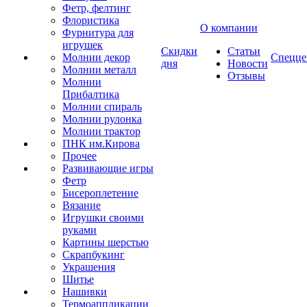
Фетр, фелтинг
Флористика
О компании
Фурнитура для
игрушек
Скидки
Статьи
Молнии декор
Спецце
дня
Новости
Молнии металл
Отзывы
Молнии
Прибалтика
Молнии спираль
Молнии рулонка
Молнии трактор
ПНК им.Кирова
Прочее
Развивающие игры
Фетр
Бисероплетение
Вязание
Игрушки своими
руками
Картины шерстью
Скрапбукинг
Украшения
Шитье
Нашивки
Термоаппликации