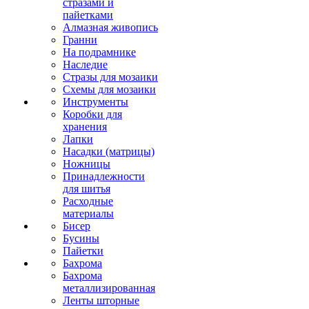
стразами и
пайетками
Алмазная живопись
Гранни
На подрамнике
Наследие
Стразы для мозаики
Схемы для мозаики
Инструменты
Коробки для
хранения
Лапки
Насадки (матрицы)
Ножницы
Принадлежности
для шитья
Расходные
материалы
Бисер
Бусины
Пайетки
Бахрома
Бахрома
металлизированная
Ленты шторные