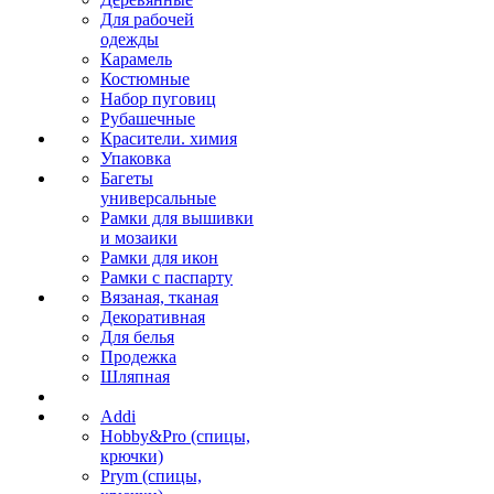
Для рабочей
одежды
Карамель
Костюмные
Набор пуговиц
Рубашечные
Красители. химия
Упаковка
Багеты
универсальные
Рамки для вышивки
и мозаики
Рамки для икон
Рамки с паспарту
Вязаная, тканая
Декоративная
Для белья
Продежка
Шляпная
Addi
Hobby&Pro (спицы,
крючки)
Prym (спицы,