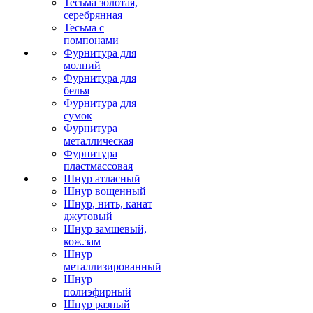
Тесьма золотая,
серебрянная
Тесьма с
помпонами
Фурнитура для
молний
Фурнитура для
белья
Фурнитура для
сумок
Фурнитура
металлическая
Фурнитура
пластмассовая
Шнур атласный
Шнур вощенный
Шнур, нить, канат
джутовый
Шнур замшевый,
кож.зам
Шнур
металлизированный
Шнур
полиэфирный
Шнур разный