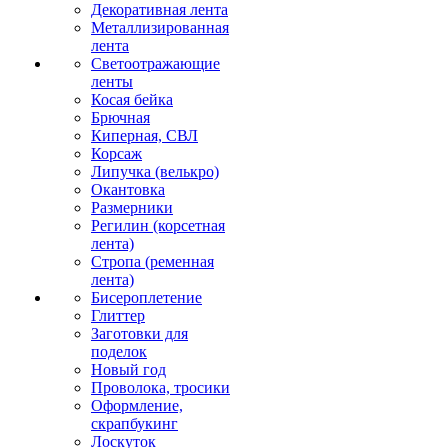
Декоративная лента
Металлизированная
лента
Светоотражающие
ленты
Косая бейка
Брючная
Киперная, СВЛ
Корсаж
Липучка (велькро)
Окантовка
Размерники
Регилин (корсетная
лента)
Стропа (ременная
лента)
Бисероплетение
Глиттер
Заготовки для
поделок
Новый год
Проволока, тросики
Оформление,
скрапбукинг
Лоскуток