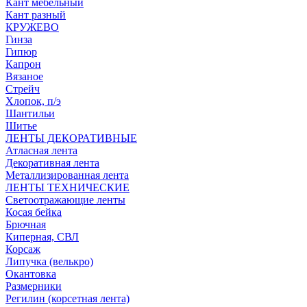
Кант мебельный
Кант разный
КРУЖЕВО
Гинза
Гипюр
Капрон
Вязаное
Стрейч
Хлопок, п/э
Шантильи
Шитье
ЛЕНТЫ ДЕКОРАТИВНЫЕ
Атласная лента
Декоративная лента
Металлизированная лента
ЛЕНТЫ ТЕХНИЧЕСКИЕ
Светоотражающие ленты
Косая бейка
Брючная
Киперная, СВЛ
Корсаж
Липучка (велькро)
Окантовка
Размерники
Регилин (корсетная лента)