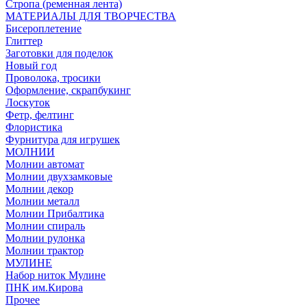
Стропа (ременная лента)
МАТЕРИАЛЫ ДЛЯ ТВОРЧЕСТВА
Бисероплетение
Глиттер
Заготовки для поделок
Новый год
Проволока, тросики
Оформление, скрапбукинг
Лоскуток
Фетр, фелтинг
Флористика
Фурнитура для игрушек
МОЛНИИ
Молнии автомат
Молнии двухзамковые
Молнии декор
Молнии металл
Молнии Прибалтика
Молнии спираль
Молнии рулонка
Молнии трактор
МУЛИНЕ
Набор ниток Мулине
ПНК им.Кирова
Прочее