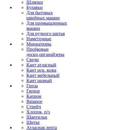
Шляпки
Булавки
Для бытовых
швейных машин
Для промышленных
машин
Для ручного шитья
Наметочные
Миниатюры
Пробковые
доски,органайзеры
Свечи
Кант атласный
Кант иск. кожа
Кант мебельный
Кант разный
Гинза
Гипюр
Капрон
Вязаное
Стрейч
Хлопок, п/э
Шантильи
Шитье
Атласная лента