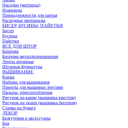
Насадки (матрицы)
Ножницы
Принадлежности для шитья
Расходные материалы
БИСЕР, БУСИНЫ, ПАЙЕТКИ
Бисер
Бусины
Пайетки
ВСЕ ДЛЯ ШТОР
Бахрома
Бахрома металлизированная
Ленты шторные
Шторная фурнитура
ВЫШИВАНИЕ
Канва
Наборы для вышивания
Принты для вышивки лентами
Пяльцы, приспособления
Рисунок на канве (вышивка крестом)
Рисунок на ткани (вышивка бисером)
Схемы на бумаге
ДЕКОР
Бижутерия и аксессуары
Боа