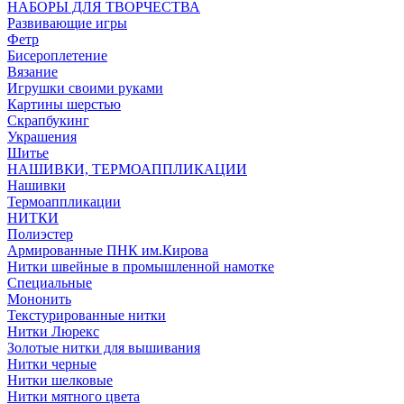
НАБОРЫ ДЛЯ ТВОРЧЕСТВА
Развивающие игры
Фетр
Бисероплетение
Вязание
Игрушки своими руками
Картины шерстью
Скрапбукинг
Украшения
Шитье
НАШИВКИ, ТЕРМОАППЛИКАЦИИ
Нашивки
Термоаппликации
НИТКИ
Полиэстер
Армированные ПНК им.Кирова
Нитки швейные в промышленной намотке
Специальные
Мононить
Текстурированные нитки
Нитки Люрекс
Золотые нитки для вышивания
Нитки черные
Нитки шелковые
Нитки мятного цвета