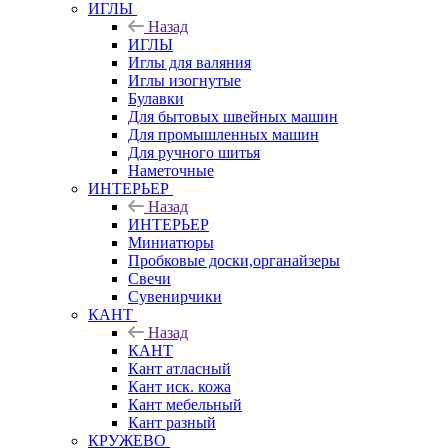
ИГЛЫ
Назад
ИГЛЫ
Иглы для валяния
Иглы изогнутые
Булавки
Для бытовых швейных машин
Для промышленных машин
Для ручного шитья
Наметочные
ИНТЕРЬЕР
Назад
ИНТЕРЬЕР
Миниатюры
Пробковые доски,органайзеры
Свечи
Сувенирчики
КАНТ
Назад
КАНТ
Кант атласный
Кант иск. кожа
Кант мебельный
Кант разный
КРУЖЕВО