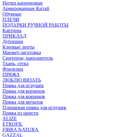
Нитки капроновые
Армированные Китай
Обувные
ПЛЕЧИ
ПОДАРКИ РУЧНОЙ РАБОТЫ
Картины
ПРИКЛАД
Дублерин
Клеевые ленты
Манжет-заготовка
Синтепон, наполнитель
Ткань, сетка
Флизелин
ПРЯЖА
ЛЮБЛЮ ВЯЗАТЬ
Пряжа для игрушек
Пряжа для корзинок
Пряжа для ковриков
Пряжа для мочалок
Плюшевая пряжа для игрушек
Пряжа из шерсти
ALIZE
ETROFIL
FIBRA NATURA
GAZZAL