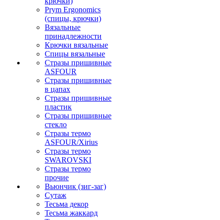
крючки)
Prym Ergonomics
(спицы, крючки)
Вязальные
принадлежности
Крючки вязальные
Спицы вязальные
Стразы пришивные
ASFOUR
Стразы пришивные
в цапах
Стразы пришивные
пластик
Стразы пришивные
стекло
Стразы термо
ASFOUR/Xirius
Стразы термо
SWAROVSKI
Стразы термо
прочие
Вьюнчик (зиг-заг)
Сутаж
Тесьма декор
Тесьма жаккард