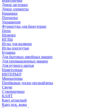
Воротнички
Декор застежки
Декор элементы
Нашивки
Перчатки
Украшения
Фурнитура для бижутерии
Цепи
Шляпки
ИГЛЫ
Иглы для валяния
Иглы изогнутые
Булавки
Для бытовых швейных машин
Для промышленных машин
Для ручного шитья
Наметочные
ИНТЕРЬЕР
Миниатюры
Пробковые доски,органайзеры
Свечи
Сувенирчики
КАНТ
Кант атласный
Кант иск. кожа