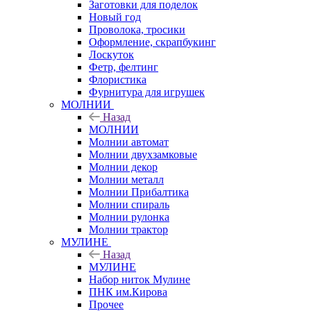
Заготовки для поделок
Новый год
Проволока, тросики
Оформление, скрапбукинг
Лоскуток
Фетр, фелтинг
Флористика
Фурнитура для игрушек
МОЛНИИ
Назад
МОЛНИИ
Молнии автомат
Молнии двухзамковые
Молнии декор
Молнии металл
Молнии Прибалтика
Молнии спираль
Молнии рулонка
Молнии трактор
МУЛИНЕ
Назад
МУЛИНЕ
Набор ниток Мулине
ПНК им.Кирова
Прочее