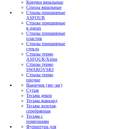
Крючки вязальные
Спицы вязальные
Стразы пришивные
ASFOUR
Стразы пришивные
в цапах
Стразы пришивные
пластик
Стразы пришивные
стекло
Стразы термо
ASFOUR/Xirius
Стразы термо
SWAROVSKI
Стразы термо
прочие
Вьюнчик (зиг-заг)
Сутаж
Тесьма декор
Тесьма жаккард
Тесьма золотая,
серебрянная
Тесьма с
помпонами
Фурнитура для