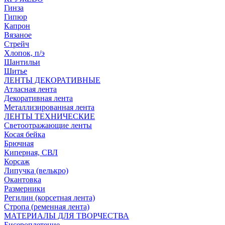
Гинза
Гипюр
Капрон
Вязаное
Стрейч
Хлопок, п/э
Шантильи
Шитье
ЛЕНТЫ ДЕКОРАТИВНЫЕ
Атласная лента
Декоративная лента
Металлизированная лента
ЛЕНТЫ ТЕХНИЧЕСКИЕ
Светоотражающие ленты
Косая бейка
Брючная
Киперная, СВЛ
Корсаж
Липучка (велькро)
Окантовка
Размерники
Регилин (корсетная лента)
Стропа (ременная лента)
МАТЕРИАЛЫ ДЛЯ ТВОРЧЕСТВА
Бисероплетение