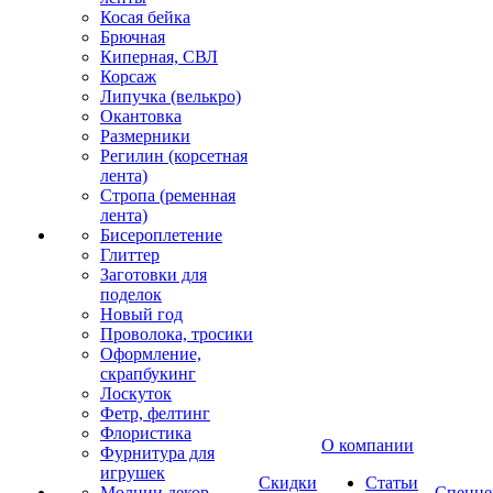
Косая бейка
Брючная
Киперная, СВЛ
Корсаж
Липучка (велькро)
Окантовка
Размерники
Регилин (корсетная
лента)
Стропа (ременная
лента)
Бисероплетение
Глиттер
Заготовки для
поделок
Новый год
Проволока, тросики
Оформление,
скрапбукинг
Лоскуток
Фетр, фелтинг
Флористика
О компании
Фурнитура для
игрушек
Скидки
Статьи
Молнии декор
Спецце