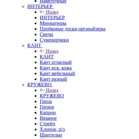
Наметочные
ИНТЕРЬЕР
Назад
ИНТЕРЬЕР
Миниатюры
Пробковые доски,органайзеры
Свечи
Сувенирчики
КАНТ
Назад
КАНТ
Кант атласный
Кант иск. кожа
Кант мебельный
Кант разный
КРУЖЕВО
Назад
КРУЖЕВО
Гинза
Гипюр
Капрон
Вязаное
Стрейч
Хлопок, п/э
Шантильи