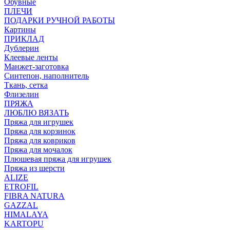
Обувные
ПЛЕЧИ
ПОДАРКИ РУЧНОЙ РАБОТЫ
Картины
ПРИКЛАД
Дублерин
Клеевые ленты
Манжет-заготовка
Синтепон, наполнитель
Ткань, сетка
Флизелин
ПРЯЖА
ЛЮБЛЮ ВЯЗАТЬ
Пряжа для игрушек
Пряжа для корзинок
Пряжа для ковриков
Пряжа для мочалок
Плюшевая пряжа для игрушек
Пряжа из шерсти
ALIZE
ETROFIL
FIBRA NATURA
GAZZAL
HIMALAYA
KARTOPU