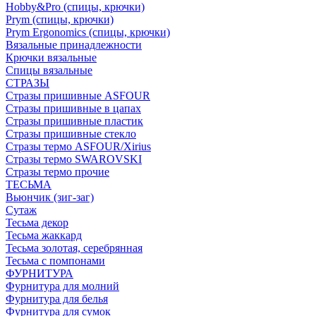
Hobby&Pro (спицы, крючки)
Prym (спицы, крючки)
Prym Ergonomics (спицы, крючки)
Вязальные принадлежности
Крючки вязальные
Спицы вязальные
СТРАЗЫ
Стразы пришивные ASFOUR
Стразы пришивные в цапах
Стразы пришивные пластик
Стразы пришивные стекло
Стразы термо ASFOUR/Xirius
Стразы термо SWAROVSKI
Стразы термо прочие
ТЕСЬМА
Вьюнчик (зиг-заг)
Сутаж
Тесьма декор
Тесьма жаккард
Тесьма золотая, серебрянная
Тесьма с помпонами
ФУРНИТУРА
Фурнитура для молний
Фурнитура для белья
Фурнитура для сумок