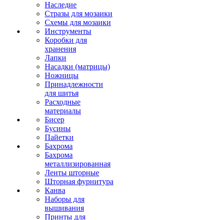
Наследие
Стразы для мозаики
Схемы для мозаики
Инструменты
Коробки для
хранения
Лапки
Насадки (матрицы)
Ножницы
Принадлежности
для шитья
Расходные
материалы
Бисер
Бусины
Пайетки
Бахрома
Бахрома
металлизированная
Ленты шторные
Шторная фурнитура
Канва
Наборы для
вышивания
Принты для