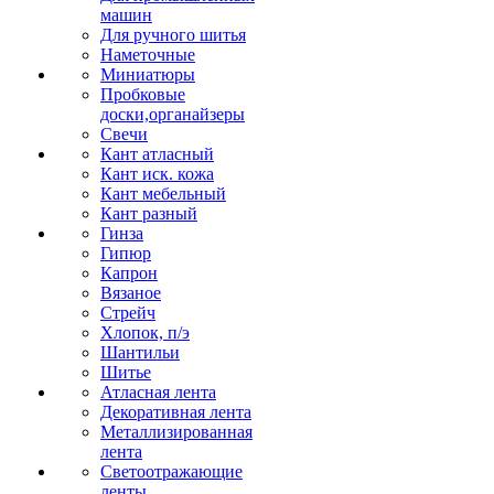
машин
Для ручного шитья
Наметочные
Миниатюры
Пробковые
доски,органайзеры
Свечи
Кант атласный
Кант иск. кожа
Кант мебельный
Кант разный
Гинза
Гипюр
Капрон
Вязаное
Стрейч
Хлопок, п/э
Шантильи
Шитье
Атласная лента
Декоративная лента
Металлизированная
лента
Светоотражающие
ленты