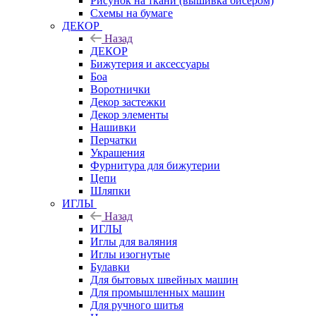
Рисунок на ткани (вышивка бисером)
Схемы на бумаге
ДЕКОР
Назад
ДЕКОР
Бижутерия и аксессуары
Боа
Воротнички
Декор застежки
Декор элементы
Нашивки
Перчатки
Украшения
Фурнитура для бижутерии
Цепи
Шляпки
ИГЛЫ
Назад
ИГЛЫ
Иглы для валяния
Иглы изогнутые
Булавки
Для бытовых швейных машин
Для промышленных машин
Для ручного шитья