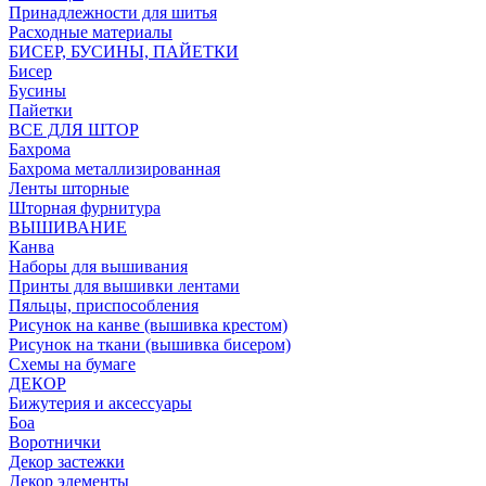
Принадлежности для шитья
Расходные материалы
БИСЕР, БУСИНЫ, ПАЙЕТКИ
Бисер
Бусины
Пайетки
ВСЕ ДЛЯ ШТОР
Бахрома
Бахрома металлизированная
Ленты шторные
Шторная фурнитура
ВЫШИВАНИЕ
Канва
Наборы для вышивания
Принты для вышивки лентами
Пяльцы, приспособления
Рисунок на канве (вышивка крестом)
Рисунок на ткани (вышивка бисером)
Схемы на бумаге
ДЕКОР
Бижутерия и аксессуары
Боа
Воротнички
Декор застежки
Декор элементы