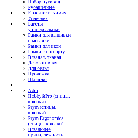
Набор пуговиц
Рубашечные
Красители. химия
Упаковка
Багеты
универсальные
Рамки для вышивки
и мозаики
Рамки для икон
Рамки с паспарту
Вязаная, тканая
Декоративная
Для белья
Продежка
Шляпная
Addi
Hobby&Pro (спицы,
крючки)
Prym (спицы,
крючки)
Prym Ergonomics
(спицы, крючки)
Вязальные
принадлежности