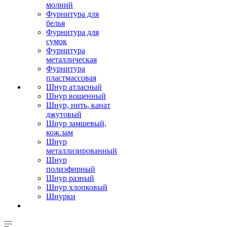
молний
Фурнитура для
белья
Фурнитура для
сумок
Фурнитура
металлическая
Фурнитура
пластмассовая
Шнур атласный
Шнур вощенный
Шнур, нить, канат
джутовый
Шнур замшевый,
кож.зам
Шнур
металлизированный
Шнур
полиэфирный
Шнур разный
Шнур хлопковый
Шнурки