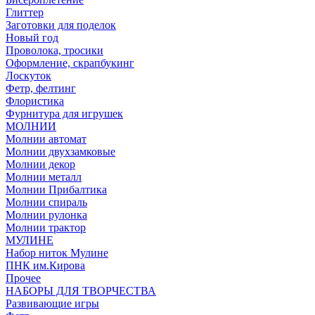
Глиттер
Заготовки для поделок
Новый год
Проволока, тросики
Оформление, скрапбукинг
Лоскуток
Фетр, фелтинг
Флористика
Фурнитура для игрушек
МОЛНИИ
Молнии автомат
Молнии двухзамковые
Молнии декор
Молнии металл
Молнии Прибалтика
Молнии спираль
Молнии рулонка
Молнии трактор
МУЛИНЕ
Набор ниток Мулине
ПНК им.Кирова
Прочее
НАБОРЫ ДЛЯ ТВОРЧЕСТВА
Развивающие игры