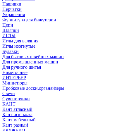
Нашивки
Перчатки
Украшения
Фурнитура для бижутерии
Цепи
Шляпки
ИГЛЫ
Иглы для валяния
Иглы изогнутые
Булавки
Для бытовых швейных машин
Для промышленных машин
Для ручного шитья
Наметочные
ИНТЕРЬЕР
Миниатюры
Пробковые доски,органайзеры
Свечи
Сувенирчики
КАНТ
Кант атласный
Кант иск. кожа
Кант мебельный
Кант разный
КРУЖЕВО