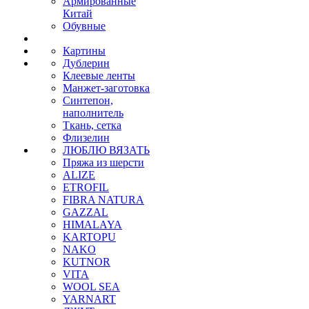
Армированные
Китай
Обувные
Картины
Дублерин
Клеевые ленты
Манжет-заготовка
Синтепон,
наполнитель
Ткань, сетка
Флизелин
ЛЮБЛЮ ВЯЗАТЬ
Пряжа из шерсти
ALIZE
ETROFIL
FIBRA NATURA
GAZZAL
HIMALAYA
KARTOPU
NAKO
KUTNOR
VITA
WOOL SEA
YARNART