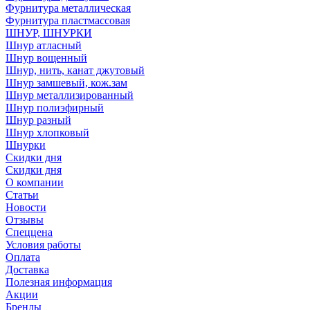
Фурнитура металлическая
Фурнитура пластмассовая
ШНУР, ШНУРКИ
Шнур атласный
Шнур вощенный
Шнур, нить, канат джутовый
Шнур замшевый, кож.зам
Шнур металлизированный
Шнур полиэфирный
Шнур разный
Шнур хлопковый
Шнурки
Скидки дня
Скидки дня
О компании
Статьи
Новости
Отзывы
Спеццена
Условия работы
Оплата
Доставка
Полезная информация
Акции
Бренды