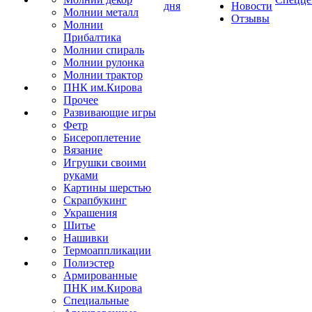
дня
Новости
Молнии металл
Отзывы
Молнии
Прибалтика
Молнии спираль
Молнии рулонка
Молнии трактор
ПНК им.Кирова
Прочее
Развивающие игры
Фетр
Бисероплетение
Вязание
Игрушки своими
руками
Картины шерстью
Скрапбукинг
Украшения
Шитье
Нашивки
Термоаппликации
Полиэстер
Армированные
ПНК им.Кирова
Специальные