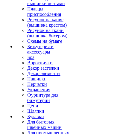
вышивки лентами
Пяльцы,
приспособления
Рисунок на канве
(вышивка крестом)
Рисунок на ткани
(вышивка бисером)
Схемы на бумаге
Бижутерия и
аксессуары
Боа
Воротнички
Декор застежки
Декор элементы
Нашивки
Перчатки
Украшения
Фурнитура для
бижутерии
Цепи
Шляпки
Булавки
Для бытовых
швейных машин
Для промышленных