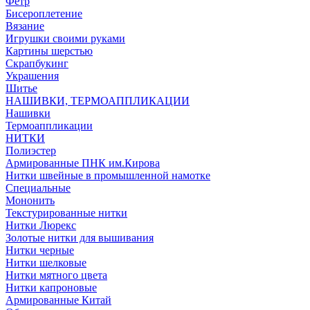
Фетр
Бисероплетение
Вязание
Игрушки своими руками
Картины шерстью
Скрапбукинг
Украшения
Шитье
НАШИВКИ, ТЕРМОАППЛИКАЦИИ
Нашивки
Термоаппликации
НИТКИ
Полиэстер
Армированные ПНК им.Кирова
Нитки швейные в промышленной намотке
Специальные
Мононить
Текстурированные нитки
Нитки Люрекс
Золотые нитки для вышивания
Нитки черные
Нитки шелковые
Нитки мятного цвета
Нитки капроновые
Армированные Китай