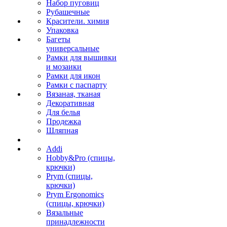
Набор пуговиц
Рубашечные
Красители. химия
Упаковка
Багеты
универсальные
Рамки для вышивки
и мозаики
Рамки для икон
Рамки с паспарту
Вязаная, тканая
Декоративная
Для белья
Продежка
Шляпная
Addi
Hobby&Pro (спицы,
крючки)
Prym (спицы,
крючки)
Prym Ergonomics
(спицы, крючки)
Вязальные
принадлежности