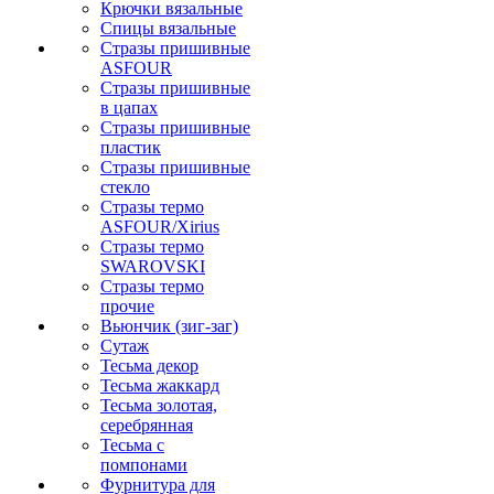
Крючки вязальные
Спицы вязальные
Стразы пришивные
ASFOUR
Стразы пришивные
в цапах
Стразы пришивные
пластик
Стразы пришивные
стекло
Стразы термо
ASFOUR/Xirius
Стразы термо
SWAROVSKI
Стразы термо
прочие
Вьюнчик (зиг-заг)
Сутаж
Тесьма декор
Тесьма жаккард
Тесьма золотая,
серебрянная
Тесьма с
помпонами
Фурнитура для