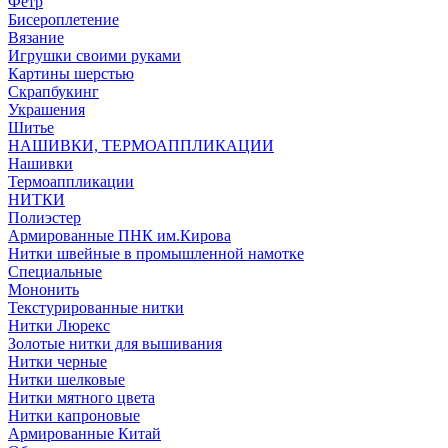
Фетр
Бисероплетение
Вязание
Игрушки своими руками
Картины шерстью
Скрапбукинг
Украшения
Шитье
НАШИВКИ, ТЕРМОАППЛИКАЦИИ
Нашивки
Термоаппликации
НИТКИ
Полиэстер
Армированные ПНК им.Кирова
Нитки швейные в промышленной намотке
Специальные
Мононить
Текстурированные нитки
Нитки Люрекс
Золотые нитки для вышивания
Нитки черные
Нитки шелковые
Нитки мятного цвета
Нитки капроновые
Армированные Китай