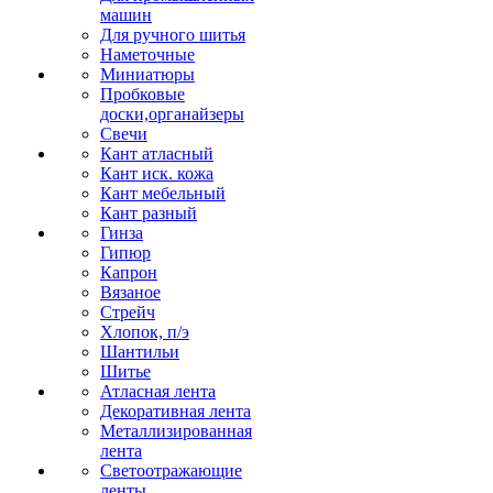
машин
Для ручного шитья
Наметочные
Миниатюры
Пробковые
доски,органайзеры
Свечи
Кант атласный
Кант иск. кожа
Кант мебельный
Кант разный
Гинза
Гипюр
Капрон
Вязаное
Стрейч
Хлопок, п/э
Шантильи
Шитье
Атласная лента
Декоративная лента
Металлизированная
лента
Светоотражающие
ленты