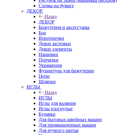
Рисунок на ткани (вышивка бисером)
Схемы на бумаге
ДЕКОР
Назад
ДЕКОР
Бижутерия и аксессуары
Боа
Воротнички
Декор застежки
Декор элементы
Нашивки
Перчатки
Украшения
Фурнитура для бижутерии
Цепи
Шляпки
ИГЛЫ
Назад
ИГЛЫ
Иглы для валяния
Иглы изогнутые
Булавки
Для бытовых швейных машин
Для промышленных машин
Для ручного шитья