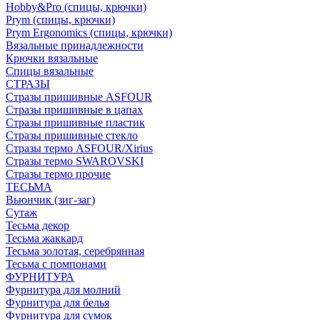
Hobby&Pro (спицы, крючки)
Prym (спицы, крючки)
Prym Ergonomics (спицы, крючки)
Вязальные принадлежности
Крючки вязальные
Спицы вязальные
СТРАЗЫ
Стразы пришивные ASFOUR
Стразы пришивные в цапах
Стразы пришивные пластик
Стразы пришивные стекло
Стразы термо ASFOUR/Xirius
Стразы термо SWAROVSKI
Стразы термо прочие
ТЕСЬМА
Вьюнчик (зиг-заг)
Сутаж
Тесьма декор
Тесьма жаккард
Тесьма золотая, серебрянная
Тесьма с помпонами
ФУРНИТУРА
Фурнитура для молний
Фурнитура для белья
Фурнитура для сумок