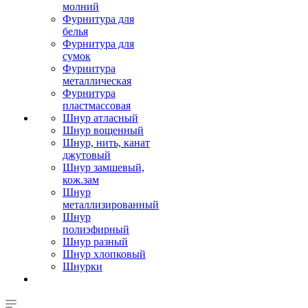
молний
Фурнитура для
белья
Фурнитура для
сумок
Фурнитура
металлическая
Фурнитура
пластмассовая
Шнур атласный
Шнур вощенный
Шнур, нить, канат
джутовый
Шнур замшевый,
кож.зам
Шнур
металлизированный
Шнур
полиэфирный
Шнур разный
Шнур хлопковый
Шнурки