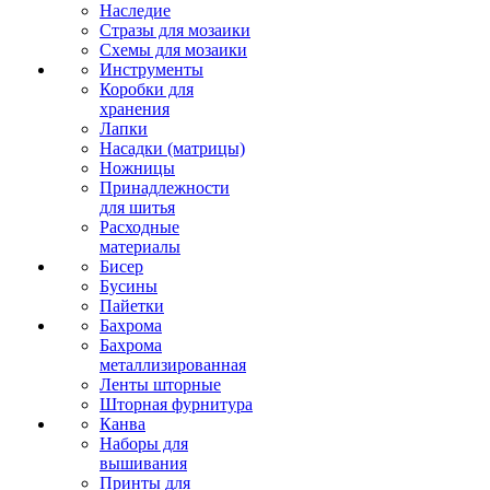
Наследие
Стразы для мозаики
Схемы для мозаики
Инструменты
Коробки для
хранения
Лапки
Насадки (матрицы)
Ножницы
Принадлежности
для шитья
Расходные
материалы
Бисер
Бусины
Пайетки
Бахрома
Бахрома
металлизированная
Ленты шторные
Шторная фурнитура
Канва
Наборы для
вышивания
Принты для