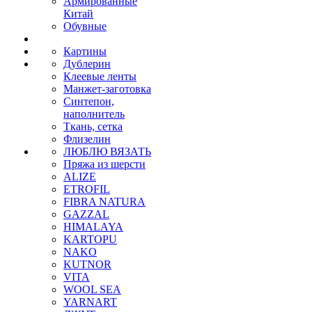
Армированные
Китай
Обувные
Картины
Дублерин
Клеевые ленты
Манжет-заготовка
Синтепон,
наполнитель
Ткань, сетка
Флизелин
ЛЮБЛЮ ВЯЗАТЬ
Пряжа из шерсти
ALIZE
ETROFIL
FIBRA NATURA
GAZZAL
HIMALAYA
KARTOPU
NAKO
KUTNOR
VITA
WOOL SEA
YARNART