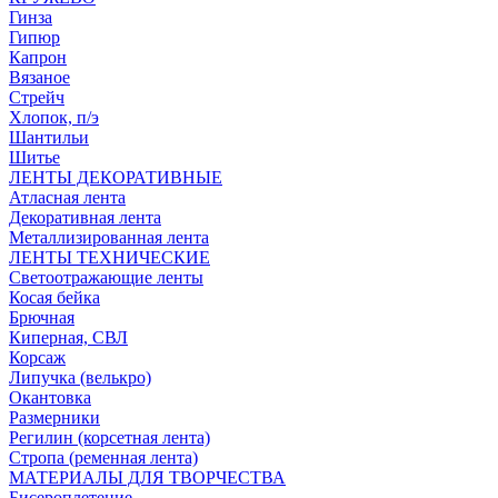
Гинза
Гипюр
Капрон
Вязаное
Стрейч
Хлопок, п/э
Шантильи
Шитье
ЛЕНТЫ ДЕКОРАТИВНЫЕ
Атласная лента
Декоративная лента
Металлизированная лента
ЛЕНТЫ ТЕХНИЧЕСКИЕ
Светоотражающие ленты
Косая бейка
Брючная
Киперная, СВЛ
Корсаж
Липучка (велькро)
Окантовка
Размерники
Регилин (корсетная лента)
Стропа (ременная лента)
МАТЕРИАЛЫ ДЛЯ ТВОРЧЕСТВА
Бисероплетение