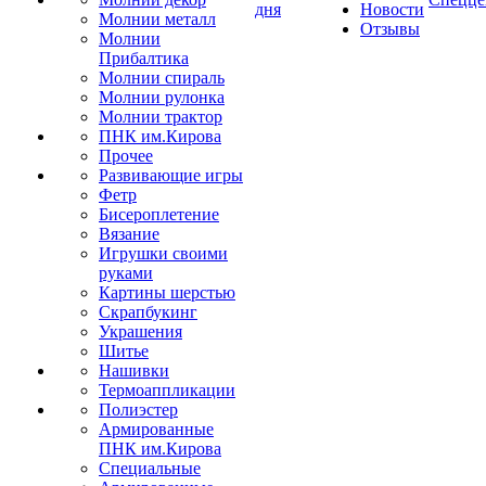
дня
Новости
Молнии металл
Отзывы
Молнии
Прибалтика
Молнии спираль
Молнии рулонка
Молнии трактор
ПНК им.Кирова
Прочее
Развивающие игры
Фетр
Бисероплетение
Вязание
Игрушки своими
руками
Картины шерстью
Скрапбукинг
Украшения
Шитье
Нашивки
Термоаппликации
Полиэстер
Армированные
ПНК им.Кирова
Специальные