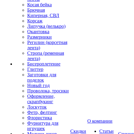
Косая бейка
Брючная
Киперная, СВЛ
Корсаж
Липучка (велькро)
Окантовка
Размерники
Регилин (корсетная
лента)
Стропа (ременная
лента)
Бисероплетение
Глиттер
Заготовки для
поделок
Новый год
Проволока, тросики
Оформление,
скрапбукинг
Лоскуток
Фетр, фелтинг
Флористика
О компании
Фурнитура для
игрушек
Скидки
Статьи
Молнии декор
Спецце