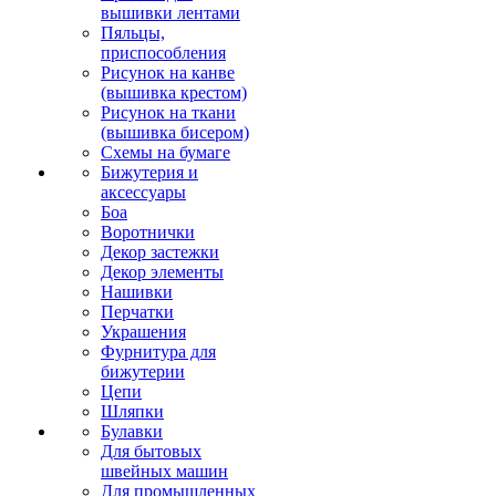
вышивки лентами
Пяльцы,
приспособления
Рисунок на канве
(вышивка крестом)
Рисунок на ткани
(вышивка бисером)
Схемы на бумаге
Бижутерия и
аксессуары
Боа
Воротнички
Декор застежки
Декор элементы
Нашивки
Перчатки
Украшения
Фурнитура для
бижутерии
Цепи
Шляпки
Булавки
Для бытовых
швейных машин
Для промышленных