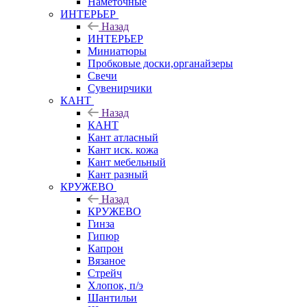
Наметочные
ИНТЕРЬЕР
Назад
ИНТЕРЬЕР
Миниатюры
Пробковые доски,органайзеры
Свечи
Сувенирчики
КАНТ
Назад
КАНТ
Кант атласный
Кант иск. кожа
Кант мебельный
Кант разный
КРУЖЕВО
Назад
КРУЖЕВО
Гинза
Гипюр
Капрон
Вязаное
Стрейч
Хлопок, п/э
Шантильи