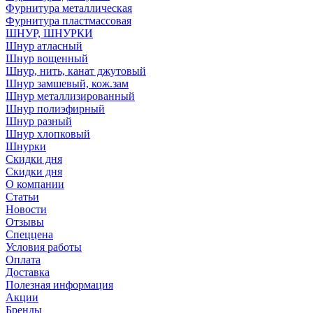
Фурнитура металлическая
Фурнитура пластмассовая
ШНУР, ШНУРКИ
Шнур атласный
Шнур вощенный
Шнур, нить, канат джутовый
Шнур замшевый, кож.зам
Шнур металлизированный
Шнур полиэфирный
Шнур разный
Шнур хлопковый
Шнурки
Скидки дня
Скидки дня
О компании
Статьи
Новости
Отзывы
Спеццена
Условия работы
Оплата
Доставка
Полезная информация
Акции
Бренды