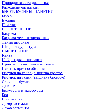
Принадлежности для шитья
Расходные материалы
БИСЕР, БУСИНЫ, ПАЙЕТКИ
Бисер
Бусины
Пайетки
ВСЕ ДЛЯ ШТОР
Бахрома
Бахрома металлизированная
Ленты шторные
Шторная фурнитура
ВЫШИВАНИЕ
Канва
Наборы для вышивания
Принты для вышивки лентами
Пяльцы, приспособления
Рисунок на канве (вышивка крестом)
Рисунок на ткани (вышивка бисером)
Схемы на бумаге
ДЕКОР
Бижутерия и аксессуары
Боа
Воротнички
Декор застежки
Декор элементы