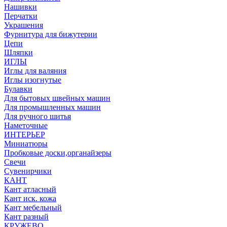
Нашивки
Перчатки
Украшения
Фурнитура для бижутерии
Цепи
Шляпки
ИГЛЫ
Иглы для валяния
Иглы изогнутые
Булавки
Для бытовых швейных машин
Для промышленных машин
Для ручного шитья
Наметочные
ИНТЕРЬЕР
Миниатюры
Пробковые доски,органайзеры
Свечи
Сувенирчики
КАНТ
Кант атласный
Кант иск. кожа
Кант мебельный
Кант разный
КРУЖЕВО