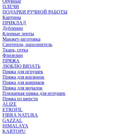
Обувные
ПЛЕЧИ
ПОДАРКИ РУЧНОЙ РАБОТЫ
Картины
ПРИКЛАД
Дублерин
Клеевые ленты
Манжет-заготовка
Синтепон, наполнитель
Ткань, сетка
Флизелин
ПРЯЖА
ЛЮБЛЮ ВЯЗАТЬ
Пряжа для игрушек
Пряжа для корзинок
Пряжа для ковриков
Пряжа для мочалок
Плюшевая пряжа для игрушек
Пряжа из шерсти
ALIZE
ETROFIL
FIBRA NATURA
GAZZAL
HIMALAYA
KARTOPU