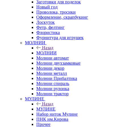
Заготовки для поделок
Новый год
Проволока, тросики
Оформление, скрапбукинг
Лоскуток
Фетр, фелтинг
Флористика
Фурнитура для игрушек
МОЛНИИ
Назад
МОЛНИИ
Молнии автомат
Молнии двухзамковые
Молнии декор
Молнии металл
Молнии Прибалтика
Молнии спираль
Молнии рулонка
Молнии трактор
МУЛИНЕ
Назад
МУЛИНЕ
Набор ниток Мулине
ПНК им.Кирова
Прочее