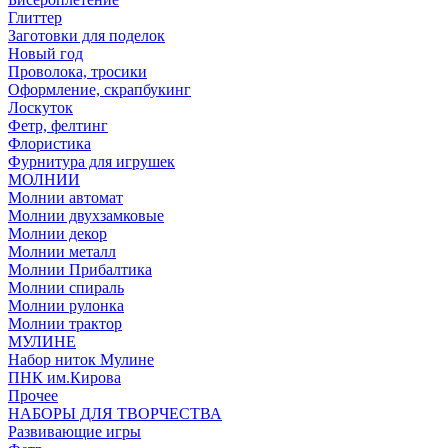
Глиттер
Заготовки для поделок
Новый год
Проволока, тросики
Оформление, скрапбукинг
Лоскуток
Фетр, фелтинг
Флористика
Фурнитура для игрушек
МОЛНИИ
Молнии автомат
Молнии двухзамковые
Молнии декор
Молнии металл
Молнии Прибалтика
Молнии спираль
Молнии рулонка
Молнии трактор
МУЛИНЕ
Набор ниток Мулине
ПНК им.Кирова
Прочее
НАБОРЫ ДЛЯ ТВОРЧЕСТВА
Развивающие игры