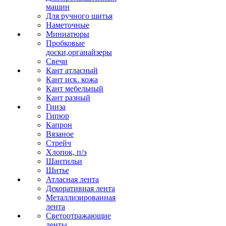
машин
Для ручного шитья
Наметочные
Миниатюры
Пробковые
доски,органайзеры
Свечи
Кант атласный
Кант иск. кожа
Кант мебельный
Кант разный
Гинза
Гипюр
Капрон
Вязаное
Стрейч
Хлопок, п/э
Шантильи
Шитье
Атласная лента
Декоративная лента
Металлизированная
лента
Светоотражающие
ленты