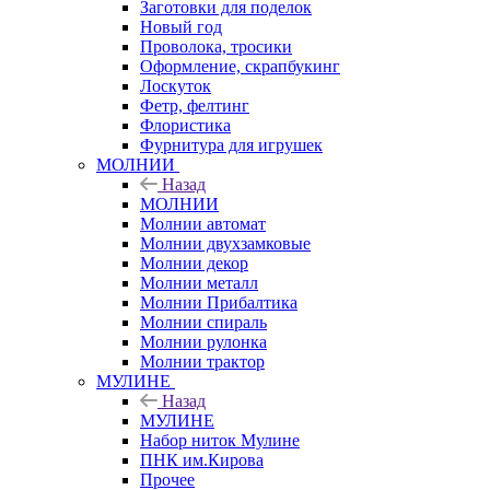
Заготовки для поделок
Новый год
Проволока, тросики
Оформление, скрапбукинг
Лоскуток
Фетр, фелтинг
Флористика
Фурнитура для игрушек
МОЛНИИ
Назад
МОЛНИИ
Молнии автомат
Молнии двухзамковые
Молнии декор
Молнии металл
Молнии Прибалтика
Молнии спираль
Молнии рулонка
Молнии трактор
МУЛИНЕ
Назад
МУЛИНЕ
Набор ниток Мулине
ПНК им.Кирова
Прочее