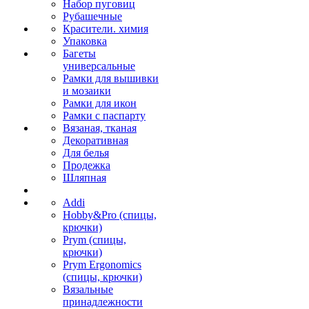
Набор пуговиц
Рубашечные
Красители. химия
Упаковка
Багеты
универсальные
Рамки для вышивки
и мозаики
Рамки для икон
Рамки с паспарту
Вязаная, тканая
Декоративная
Для белья
Продежка
Шляпная
Addi
Hobby&Pro (спицы,
крючки)
Prym (спицы,
крючки)
Prym Ergonomics
(спицы, крючки)
Вязальные
принадлежности