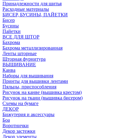
Принадлежности для шитья
Расходные материалы
БИСЕР, БУСИНЫ, ПАЙЕТКИ
Бисер
Бусины
Пайетки
ВСЕ ДЛЯ ШТОР
Бахрома
Бахрома металлизированная
Ленты шторные
Шторная фурнитура
ВЫШИВАНИЕ
Канва
Наборы для вышивания
Принты для вышивки лентами
Пяльцы, приспособления
Рисунок на канве (вышивка крестом)
Рисунок на ткани (вышивка бисером)
Схемы на бумаге
ДЕКОР
Бижутерия и аксессуары
Боа
Воротнички
Декор застежки
Декор элементы