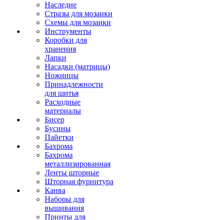
Наследие
Стразы для мозаики
Схемы для мозаики
Инструменты
Коробки для
хранения
Лапки
Насадки (матрицы)
Ножницы
Принадлежности
для шитья
Расходные
материалы
Бисер
Бусины
Пайетки
Бахрома
Бахрома
металлизированная
Ленты шторные
Шторная фурнитура
Канва
Наборы для
вышивания
Принты для