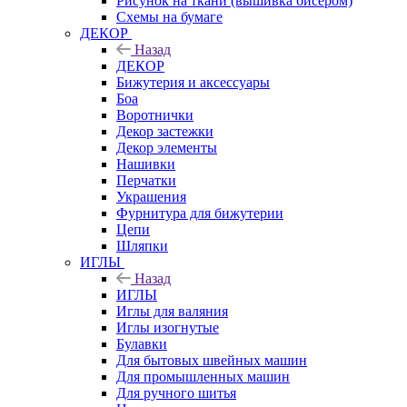
Рисунок на ткани (вышивка бисером)
Схемы на бумаге
ДЕКОР
Назад
ДЕКОР
Бижутерия и аксессуары
Боа
Воротнички
Декор застежки
Декор элементы
Нашивки
Перчатки
Украшения
Фурнитура для бижутерии
Цепи
Шляпки
ИГЛЫ
Назад
ИГЛЫ
Иглы для валяния
Иглы изогнутые
Булавки
Для бытовых швейных машин
Для промышленных машин
Для ручного шитья