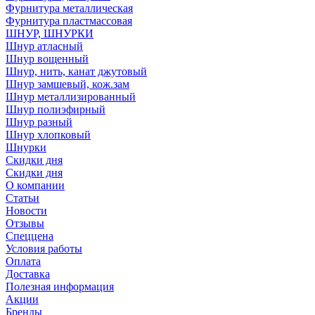
Фурнитура металлическая
Фурнитура пластмассовая
ШНУР, ШНУРКИ
Шнур атласный
Шнур вощенный
Шнур, нить, канат джутовый
Шнур замшевый, кож.зам
Шнур металлизированный
Шнур полиэфирный
Шнур разный
Шнур хлопковый
Шнурки
Скидки дня
Скидки дня
О компании
Статьи
Новости
Отзывы
Спеццена
Условия работы
Оплата
Доставка
Полезная информация
Акции
Бренды