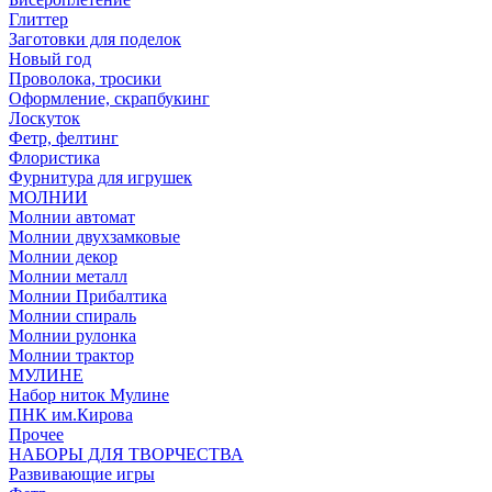
Глиттер
Заготовки для поделок
Новый год
Проволока, тросики
Оформление, скрапбукинг
Лоскуток
Фетр, фелтинг
Флористика
Фурнитура для игрушек
МОЛНИИ
Молнии автомат
Молнии двухзамковые
Молнии декор
Молнии металл
Молнии Прибалтика
Молнии спираль
Молнии рулонка
Молнии трактор
МУЛИНЕ
Набор ниток Мулине
ПНК им.Кирова
Прочее
НАБОРЫ ДЛЯ ТВОРЧЕСТВА
Развивающие игры