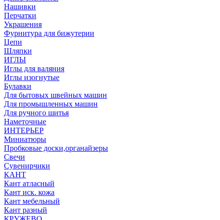
Нашивки
Перчатки
Украшения
Фурнитура для бижутерии
Цепи
Шляпки
ИГЛЫ
Иглы для валяния
Иглы изогнутые
Булавки
Для бытовых швейных машин
Для промышленных машин
Для ручного шитья
Наметочные
ИНТЕРЬЕР
Миниатюры
Пробковые доски,органайзеры
Свечи
Сувенирчики
КАНТ
Кант атласный
Кант иск. кожа
Кант мебельный
Кант разный
КРУЖЕВО