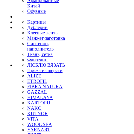
Армированные
Китай
Обувные
Картины
Дублерин
Клеевые ленты
Манжет-заготовка
Синтепон,
наполнитель
Ткань, сетка
Флизелин
ЛЮБЛЮ ВЯЗАТЬ
Пряжа из шерсти
ALIZE
ETROFIL
FIBRA NATURA
GAZZAL
HIMALAYA
KARTOPU
NAKO
KUTNOR
VITA
WOOL SEA
YARNART