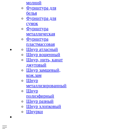
молний
Фурнитура для
белья
Фурнитура для
сумок
Фурнитура
металлическая
Фурнитура
пластмассовая
Шнур атласный
Шнур вощенный
Шнур, нить, канат
джутовый
Шнур замшевый,
кож.зам
Шнур
металлизированный
Шнур
полиэфирный
Шнур разный
Шнур хлопковый
Шнурки