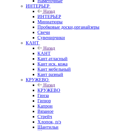
Наметочные
ИНТЕРЬЕР
Назад
ИНТЕРЬЕР
Миниатюры
Пробковые доски,органайзеры
Свечи
Сувенирчики
КАНТ
Назад
КАНТ
Кант атласный
Кант иск. кожа
Кант мебельный
Кант разный
КРУЖЕВО
Назад
КРУЖЕВО
Гинза
Гипюр
Капрон
Вязаное
Стрейч
Хлопок, п/э
Шантильи