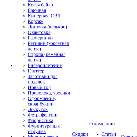
Косая бейка
Брючная
Киперная, СВЛ
Корсаж
Липучка (велькро)
Окантовка
Размерники
Регилин (корсетная
лента)
Стропа (ременная
лента)
Бисероплетение
Глиттер
Заготовки для
поделок
Новый год
Проволока, тросики
Оформление,
скрапбукинг
Лоскуток
Фетр, фелтинг
Флористика
О компании
Фурнитура для
игрушек
Скидки
Статьи
Молнии декор
Спецце