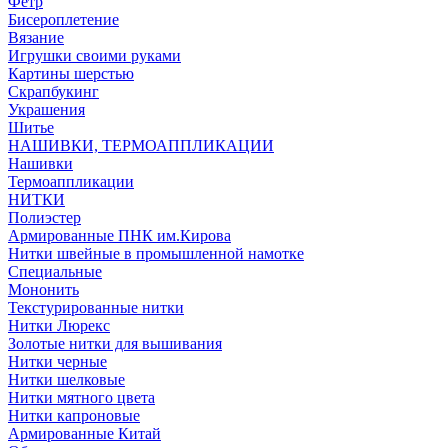
Фетр
Бисероплетение
Вязание
Игрушки своими руками
Картины шерстью
Скрапбукинг
Украшения
Шитье
НАШИВКИ, ТЕРМОАППЛИКАЦИИ
Нашивки
Термоаппликации
НИТКИ
Полиэстер
Армированные ПНК им.Кирова
Нитки швейные в промышленной намотке
Специальные
Мононить
Текстурированные нитки
Нитки Люрекс
Золотые нитки для вышивания
Нитки черные
Нитки шелковые
Нитки мятного цвета
Нитки капроновые
Армированные Китай