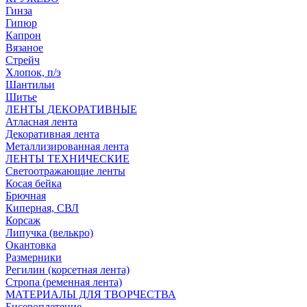
Гинза
Гипюр
Капрон
Вязаное
Стрейч
Хлопок, п/э
Шантильи
Шитье
ЛЕНТЫ ДЕКОРАТИВНЫЕ
Атласная лента
Декоративная лента
Металлизированная лента
ЛЕНТЫ ТЕХНИЧЕСКИЕ
Светоотражающие ленты
Косая бейка
Брючная
Киперная, СВЛ
Корсаж
Липучка (велькро)
Окантовка
Размерники
Регилин (корсетная лента)
Стропа (ременная лента)
МАТЕРИАЛЫ ДЛЯ ТВОРЧЕСТВА
Бисероплетение