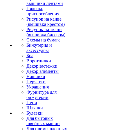
вышивки лентами
Пяльцы,
приспособления
Рисунок на канве
(вышивка крестом)
Рисунок на ткани
(вышивка бисером)
Схемы на бумаге
Бижутерия и
аксессуары
Боа
Воротнички
Декор застежки
Декор элементы
Нашивки
Перчатки
Украшения
Фурнитура для
бижутерии
Цепи
Шляпки
Булавки
Для бытовых
швейных машин
Для промышленных