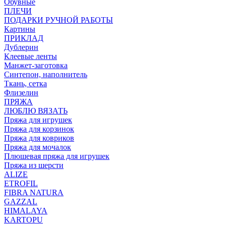
Обувные
ПЛЕЧИ
ПОДАРКИ РУЧНОЙ РАБОТЫ
Картины
ПРИКЛАД
Дублерин
Клеевые ленты
Манжет-заготовка
Синтепон, наполнитель
Ткань, сетка
Флизелин
ПРЯЖА
ЛЮБЛЮ ВЯЗАТЬ
Пряжа для игрушек
Пряжа для корзинок
Пряжа для ковриков
Пряжа для мочалок
Плюшевая пряжа для игрушек
Пряжа из шерсти
ALIZE
ETROFIL
FIBRA NATURA
GAZZAL
HIMALAYA
KARTOPU