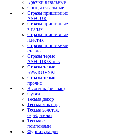
Крючки вязальные
Спицы вязальные
Стразы пришивные
ASFOUR
Стразы пришивные
в цапах
Стразы пришивные
пластик
Стразы пришивные
стекло
Стразы термо
ASFOUR/Xirius
Стразы термо
SWAROVSKI
Стразы термо
прочие
Вьюнчик (зиг-заг)
Сутаж
Тесьма декор
Тесьма жаккард
Тесьма золотая,
серебрянная
Тесьма с
помпонами
Фурнитура для