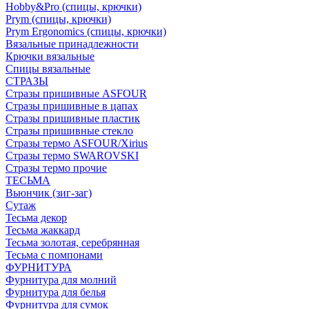
Hobby&Pro (спицы, крючки)
Prym (спицы, крючки)
Prym Ergonomics (спицы, крючки)
Вязальные принадлежности
Крючки вязальные
Спицы вязальные
СТРАЗЫ
Стразы пришивные ASFOUR
Стразы пришивные в цапах
Стразы пришивные пластик
Стразы пришивные стекло
Стразы термо ASFOUR/Xirius
Стразы термо SWAROVSKI
Стразы термо прочие
ТЕСЬМА
Вьюнчик (зиг-заг)
Сутаж
Тесьма декор
Тесьма жаккард
Тесьма золотая, серебрянная
Тесьма с помпонами
ФУРНИТУРА
Фурнитура для молний
Фурнитура для белья
Фурнитура для сумок