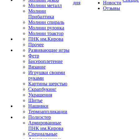
дня
Новости
Молнии металл
Отзывы
Молнии
Прибалтика
Молнии спираль
Молнии рулонка
Молнии трактор
ПНК им.Кирова
Прочее
Развивающие игры
Фетр
Бисероплетение
Вязание
Игрушки своими
руками
Картины шерстью
Скрапбукинг
Украшения
Шитье
Нашивки
Термоаппликации
Полиэстер
Армированные
ПНК им.Кирова
Специальные