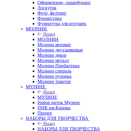
Оформление, скрапбукинг
Лоскуток
Фетр, фелтинг
Флористика
Фурнитура для игрушек
МОЛНИИ
Назад
МОЛНИИ
Молнии автомат
Молнии двухзамковые
Молнии декор
Молнии металл
Молнии Прибалтика
Молнии спираль
Молнии рулонка
Молнии трактор
МУЛИНЕ
Назад
МУЛИНЕ
Набор ниток Мулине
ПНК им.Кирова
Прочее
НАБОРЫ ДЛЯ ТВОРЧЕСТВА
Назад
НАБОРЫ ДЛЯ ТВОРЧЕСТВА