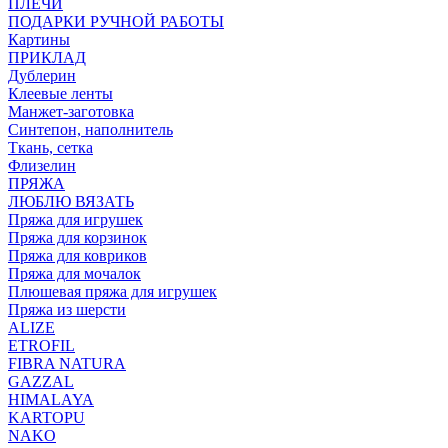
ПЛЕЧИ
ПОДАРКИ РУЧНОЙ РАБОТЫ
Картины
ПРИКЛАД
Дублерин
Клеевые ленты
Манжет-заготовка
Синтепон, наполнитель
Ткань, сетка
Флизелин
ПРЯЖА
ЛЮБЛЮ ВЯЗАТЬ
Пряжа для игрушек
Пряжа для корзинок
Пряжа для ковриков
Пряжа для мочалок
Плюшевая пряжа для игрушек
Пряжа из шерсти
ALIZE
ETROFIL
FIBRA NATURA
GAZZAL
HIMALAYA
KARTOPU
NAKO