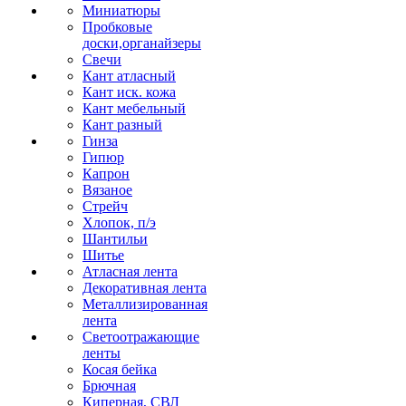
Миниатюры
Пробковые
доски,органайзеры
Свечи
Кант атласный
Кант иск. кожа
Кант мебельный
Кант разный
Гинза
Гипюр
Капрон
Вязаное
Стрейч
Хлопок, п/э
Шантильи
Шитье
Атласная лента
Декоративная лента
Металлизированная
лента
Светоотражающие
ленты
Косая бейка
Брючная
Киперная, СВЛ