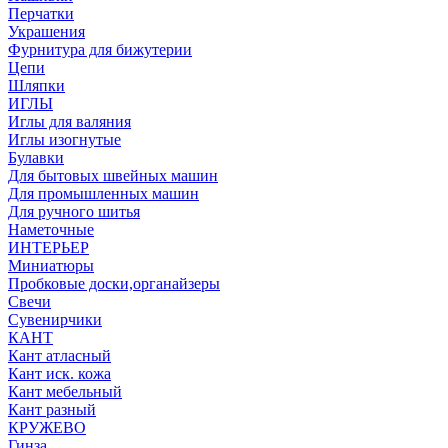
Перчатки
Украшения
Фурнитура для бижутерии
Цепи
Шляпки
ИГЛЫ
Иглы для валяния
Иглы изогнутые
Булавки
Для бытовых швейных машин
Для промышленных машин
Для ручного шитья
Наметочные
ИНТЕРЬЕР
Миниатюры
Пробковые доски,органайзеры
Свечи
Сувенирчики
КАНТ
Кант атласный
Кант иск. кожа
Кант мебельный
Кант разный
КРУЖЕВО
Гинза