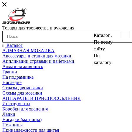
Товары для творчества и рукоделия
Каталог
По всему
Каталог
сайту
АЛМАЗНАЯ МОЗАИКА
По
Аксессуары и станки для мозаики
Аппликации стразами и пайетками
каталогу
Алмазная живопись
Гранни
На подрамнике
Наследие
Стразы для мозаики
Схемы для мозаики
АППАРАТЫ И ПРИСПОСОБЛЕНИЯ
Инструменты
Коробки для хранения
Лапки
Насадки (матрицы)
Ножницы
Принадлежности для шитья