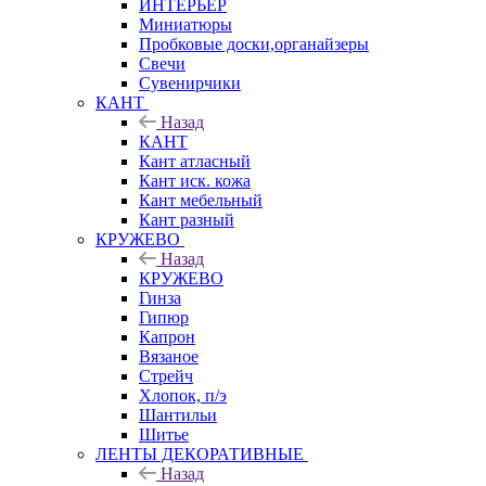
ИНТЕРЬЕР
Миниатюры
Пробковые доски,органайзеры
Свечи
Сувенирчики
КАНТ
Назад
КАНТ
Кант атласный
Кант иск. кожа
Кант мебельный
Кант разный
КРУЖЕВО
Назад
КРУЖЕВО
Гинза
Гипюр
Капрон
Вязаное
Стрейч
Хлопок, п/э
Шантильи
Шитье
ЛЕНТЫ ДЕКОРАТИВНЫЕ
Назад