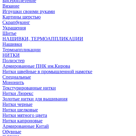
Бисероплетение
Вязание
Игрушки своими руками
Картины шерстью
Скрапбукинг
Украшения
Шитье
НАШИВКИ, ТЕРМОАППЛИКАЦИИ
Нашивки
Термоаппликации
НИТКИ
Полиэстер
Армированные ПНК им.Кирова
Нитки швейные в промышленной намотке
Специальные
Мононить
Текстурированные нитки
Нитки Люрекс
Золотые нитки для вышивания
Нитки черные
Нитки шелковые
Нитки мятного цвета
Нитки капроновые
Армированные Китай
Обувные