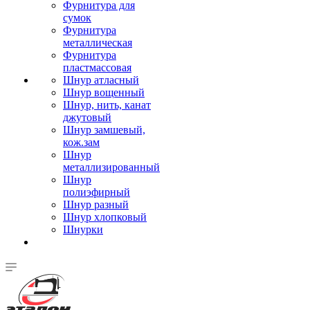
Фурнитура для
сумок
Фурнитура
металлическая
Фурнитура
пластмассовая
Шнур атласный
Шнур вощенный
Шнур, нить, канат
джутовый
Шнур замшевый,
кож.зам
Шнур
металлизированный
Шнур
полиэфирный
Шнур разный
Шнур хлопковый
Шнурки