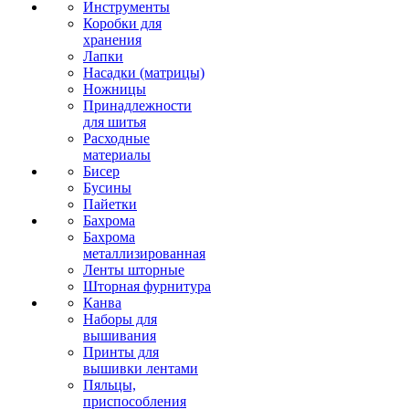
Инструменты
Коробки для
хранения
Лапки
Насадки (матрицы)
Ножницы
Принадлежности
для шитья
Расходные
материалы
Бисер
Бусины
Пайетки
Бахрома
Бахрома
металлизированная
Ленты шторные
Шторная фурнитура
Канва
Наборы для
вышивания
Принты для
вышивки лентами
Пяльцы,
приспособления