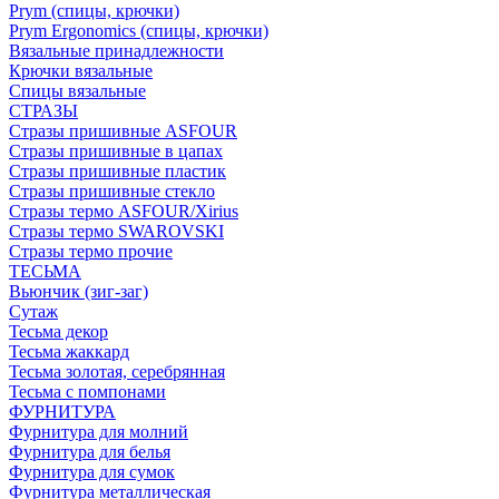
Prym (спицы, крючки)
Prym Ergonomics (спицы, крючки)
Вязальные принадлежности
Крючки вязальные
Спицы вязальные
СТРАЗЫ
Стразы пришивные ASFOUR
Стразы пришивные в цапах
Стразы пришивные пластик
Стразы пришивные стекло
Стразы термо ASFOUR/Xirius
Стразы термо SWAROVSKI
Стразы термо прочие
ТЕСЬМА
Вьюнчик (зиг-заг)
Сутаж
Тесьма декор
Тесьма жаккард
Тесьма золотая, серебрянная
Тесьма с помпонами
ФУРНИТУРА
Фурнитура для молний
Фурнитура для белья
Фурнитура для сумок
Фурнитура металлическая