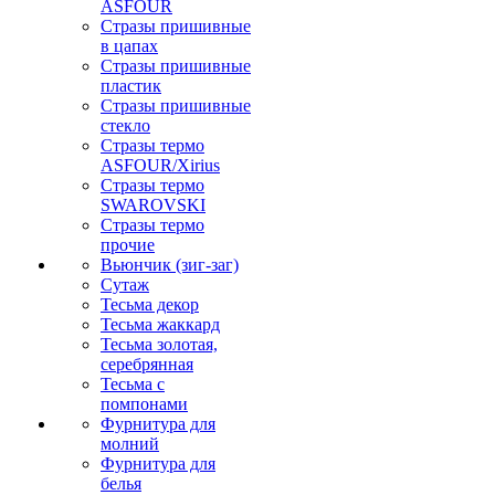
ASFOUR
Стразы пришивные
в цапах
Стразы пришивные
пластик
Стразы пришивные
стекло
Стразы термо
ASFOUR/Xirius
Стразы термо
SWAROVSKI
Стразы термо
прочие
Вьюнчик (зиг-заг)
Сутаж
Тесьма декор
Тесьма жаккард
Тесьма золотая,
серебрянная
Тесьма с
помпонами
Фурнитура для
молний
Фурнитура для
белья