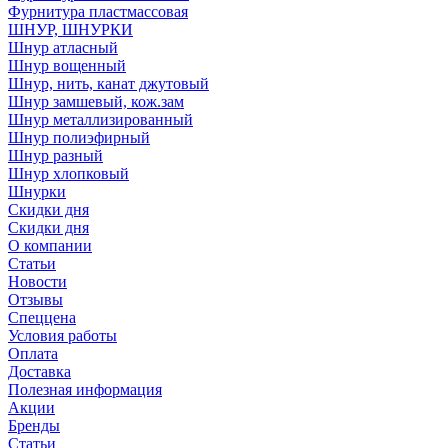
Фурнитура пластмассовая
ШНУР, ШНУРКИ
Шнур атласный
Шнур вощенный
Шнур, нить, канат джутовый
Шнур замшевый, кож.зам
Шнур металлизированный
Шнур полиэфирный
Шнур разный
Шнур хлопковый
Шнурки
Скидки дня
Скидки дня
О компании
Статьи
Новости
Отзывы
Спеццена
Условия работы
Оплата
Доставка
Полезная информация
Акции
Бренды
Статьи