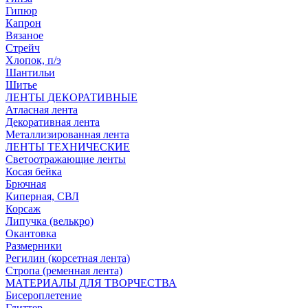
Гипюр
Капрон
Вязаное
Стрейч
Хлопок, п/э
Шантильи
Шитье
ЛЕНТЫ ДЕКОРАТИВНЫЕ
Атласная лента
Декоративная лента
Металлизированная лента
ЛЕНТЫ ТЕХНИЧЕСКИЕ
Светоотражающие ленты
Косая бейка
Брючная
Киперная, СВЛ
Корсаж
Липучка (велькро)
Окантовка
Размерники
Регилин (корсетная лента)
Стропа (ременная лента)
МАТЕРИАЛЫ ДЛЯ ТВОРЧЕСТВА
Бисероплетение
Глиттер