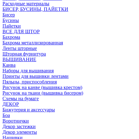
Расходные материалы
БИСЕР, БУСИНЫ, ПАЙЕТКИ
Бисер
Бусины
Пайетки
ВСЕ ДЛЯ ШТОР
Бахрома
Бахрома металлизированная
Ленты шторные
Шторная фурнитура
ВЫШИВАНИЕ
Канва
Наборы для вышивания
Принты для вышивки лентами
Пяльцы, приспособления
Рисунок на канве (вышивка крестом)
Рисунок на ткани (вышивка бисером)
Схемы на бумаге
ДЕКОР
Бижутерия и аксессуары
Боа
Воротнички
Декор застежки
Декор элементы
Нашивки