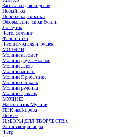
Заготовки для поделок
Новый год
Проволока, тросики
Оформление, скрапбукинг
Лоскуток
Фетр, фелтинг
Флористика
Фурнитура для игрушек
МОЛНИИ
Молнии автомат
Молнии двухзамковые
Молнии декор
Молнии металл
Молнии Прибалтика
Молнии спираль
Молнии рулонка
Молнии трактор
МУЛИНЕ
Набор ниток Мулине
ПНК им.Кирова
Прочее
НАБОРЫ ДЛЯ ТВОРЧЕСТВА
Развивающие игры
Фетр