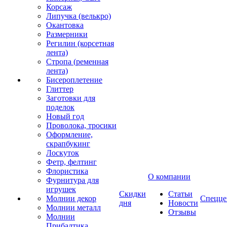
Корсаж
Липучка (велькро)
Окантовка
Размерники
Регилин (корсетная
лента)
Стропа (ременная
лента)
Бисероплетение
Глиттер
Заготовки для
поделок
Новый год
Проволока, тросики
Оформление,
скрапбукинг
Лоскуток
Фетр, фелтинг
Флористика
О компании
Фурнитура для
игрушек
Скидки
Статьи
Молнии декор
Спецце
дня
Новости
Молнии металл
Отзывы
Молнии
Прибалтика