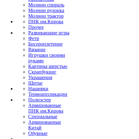
Молнии спираль
Молнии рулонка
Молнии трактор
ПНК им.Кирова
Прочее
Развивающие игры
Фетр
Бисероплетение
Вязание
Игрушки своими
руками
Картины шерстью
Скрапбукинг
Украшения
Шитье
Нашивки
Термоаппликации
Полиэстер
Армированные
ПНК им.Кирова
Специальные
Армированные
Китай
Обувные