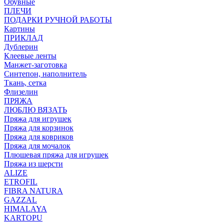
Обувные
ПЛЕЧИ
ПОДАРКИ РУЧНОЙ РАБОТЫ
Картины
ПРИКЛАД
Дублерин
Клеевые ленты
Манжет-заготовка
Синтепон, наполнитель
Ткань, сетка
Флизелин
ПРЯЖА
ЛЮБЛЮ ВЯЗАТЬ
Пряжа для игрушек
Пряжа для корзинок
Пряжа для ковриков
Пряжа для мочалок
Плюшевая пряжа для игрушек
Пряжа из шерсти
ALIZE
ETROFIL
FIBRA NATURA
GAZZAL
HIMALAYA
KARTOPU