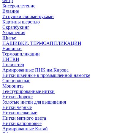
Фетр
Бисероплетение
Вязание
Игрушки своими руками
Картины шерстью
Скрапбукинг
Украшения
Шитье
НАШИВКИ, ТЕРМОАППЛИКАЦИИ
Нашивки
Термоаппликации
НИТКИ
Полиэстер
Армированные ПНК им.Кирова
Нитки швейные в промышленной намотке
Специальные
Мононить
Текстурированные нитки
Нитки Люрекс
Золотые нитки для вышивания
Нитки черные
Нитки шелковые
Нитки мятного цвета
Нитки капроновые
Армированные Китай