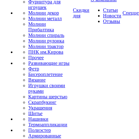
Фурнитура для
игрушек
Скидки
Статьи
Молнии декор
Спецце
дня
Новости
Молнии металл
Отзывы
Молнии
Прибалтика
Молнии спираль
Молнии рулонка
Молнии трактор
ПНК им.Кирова
Прочее
Развивающие игры
Фетр
Бисероплетение
Вязание
Игрушки своими
руками
Картины шерстью
Скрапбукинг
Украшения
Шитье
Нашивки
Термоаппликации
Полиэстер
Армированные