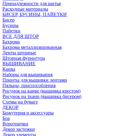
Принадлежности для шитья
Расходные материалы
БИСЕР, БУСИНЫ, ПАЙЕТКИ
Бисер
Бусины
Пайетки
ВСЕ ДЛЯ ШТОР
Бахрома
Бахрома металлизированная
Ленты шторные
Шторная фурнитура
ВЫШИВАНИЕ
Канва
Наборы для вышивания
Принты для вышивки лентами
Пяльцы, приспособления
Рисунок на канве (вышивка крестом)
Рисунок на ткани (вышивка бисером)
Схемы на бумаге
ДЕКОР
Бижутерия и аксессуары
Боа
Воротнички
Декор застежки
Декор элементы