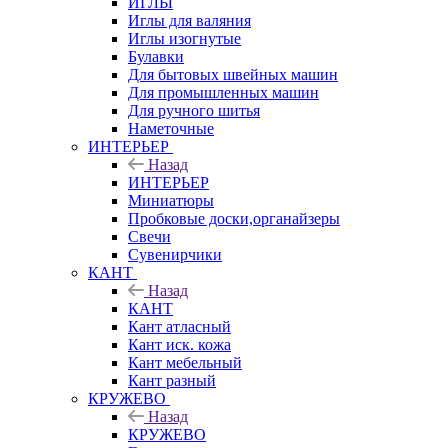
ИГЛЫ
Иглы для валяния
Иглы изогнутые
Булавки
Для бытовых швейных машин
Для промышленных машин
Для ручного шитья
Наметочные
ИНТЕРЬЕР
Назад
ИНТЕРЬЕР
Миниатюры
Пробковые доски,органайзеры
Свечи
Сувенирчики
КАНТ
Назад
КАНТ
Кант атласный
Кант иск. кожа
Кант мебельный
Кант разный
КРУЖЕВО
Назад
КРУЖЕВО