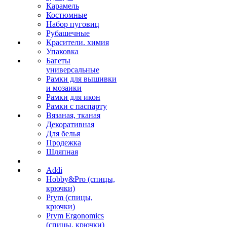
Карамель
Костюмные
Набор пуговиц
Рубашечные
Красители. химия
Упаковка
Багеты
универсальные
Рамки для вышивки
и мозаики
Рамки для икон
Рамки с паспарту
Вязаная, тканая
Декоративная
Для белья
Продежка
Шляпная
Addi
Hobby&Pro (спицы,
крючки)
Prym (спицы,
крючки)
Prym Ergonomics
(спицы, крючки)