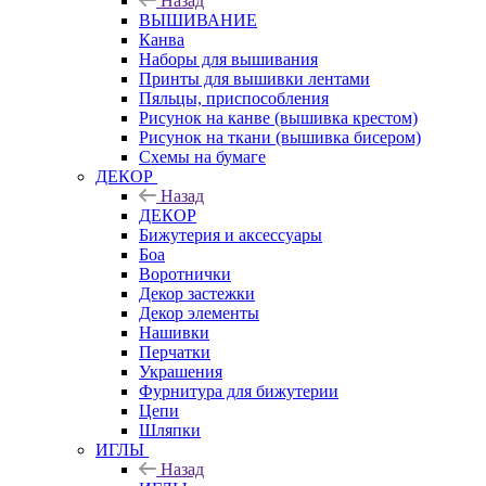
Назад
ВЫШИВАНИЕ
Канва
Наборы для вышивания
Принты для вышивки лентами
Пяльцы, приспособления
Рисунок на канве (вышивка крестом)
Рисунок на ткани (вышивка бисером)
Схемы на бумаге
ДЕКОР
Назад
ДЕКОР
Бижутерия и аксессуары
Боа
Воротнички
Декор застежки
Декор элементы
Нашивки
Перчатки
Украшения
Фурнитура для бижутерии
Цепи
Шляпки
ИГЛЫ
Назад