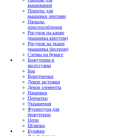
вышивания
Принты для
вышивки лентами
Пяльцы,
приспособления
Рисунок на канве
(вышивка крестом)
Рисунок на ткани
(вышивка бисером)
Схемы на бумаге
Бижутерия и
аксессуары
Боа
Воротнички
Декор застежки
Декор элементы
Нашивки
Перчатки
Украшения
Фурнитура для
бижутерии
Цепи
Шляпки
Булавки