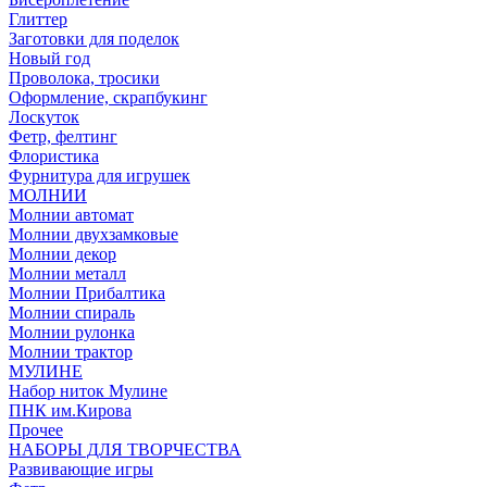
Глиттер
Заготовки для поделок
Новый год
Проволока, тросики
Оформление, скрапбукинг
Лоскуток
Фетр, фелтинг
Флористика
Фурнитура для игрушек
МОЛНИИ
Молнии автомат
Молнии двухзамковые
Молнии декор
Молнии металл
Молнии Прибалтика
Молнии спираль
Молнии рулонка
Молнии трактор
МУЛИНЕ
Набор ниток Мулине
ПНК им.Кирова
Прочее
НАБОРЫ ДЛЯ ТВОРЧЕСТВА
Развивающие игры