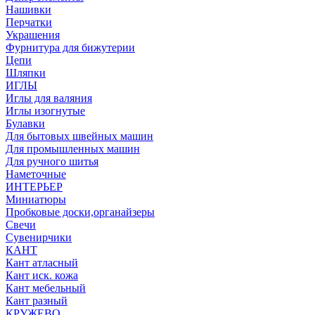
Нашивки
Перчатки
Украшения
Фурнитура для бижутерии
Цепи
Шляпки
ИГЛЫ
Иглы для валяния
Иглы изогнутые
Булавки
Для бытовых швейных машин
Для промышленных машин
Для ручного шитья
Наметочные
ИНТЕРЬЕР
Миниатюры
Пробковые доски,органайзеры
Свечи
Сувенирчики
КАНТ
Кант атласный
Кант иск. кожа
Кант мебельный
Кант разный
КРУЖЕВО