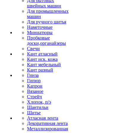
Для бытовых
швейных машин
Для промышленных
машин
Для ручного шитья
Наметочные
Миниатюры
Пробковые
доски,органайзеры
Свечи
Кант атласный
Кант иск. кожа
Кант мебельный
Кант разный
Гинза
Гипюр
Капрон
Вязаное
Стрейч
Хлопок, п/э
Шантильи
Шитье
Атласная лента
Декоративная лента
Металлизированная