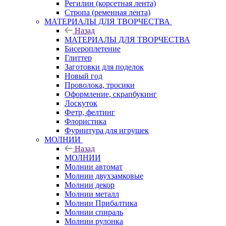
Регилин (корсетная лента)
Стропа (ременная лента)
МАТЕРИАЛЫ ДЛЯ ТВОРЧЕСТВА
Назад
МАТЕРИАЛЫ ДЛЯ ТВОРЧЕСТВА
Бисероплетение
Глиттер
Заготовки для поделок
Новый год
Проволока, тросики
Оформление, скрапбукинг
Лоскуток
Фетр, фелтинг
Флористика
Фурнитура для игрушек
МОЛНИИ
Назад
МОЛНИИ
Молнии автомат
Молнии двухзамковые
Молнии декор
Молнии металл
Молнии Прибалтика
Молнии спираль
Молнии рулонка