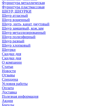
Фурнитура металлическая
Фурнитура пластмассовая
ШНУР, ШНУРКИ
Шнур атласный
Шнур вощенный
Шнур, нить, канат джутовый
Шнур замшевый, кож.зам
Шнур металлизированный
Шнур полиэфирный
Шнур разный
Шнур хлопковый
Шнурки
Скидки дня
Скидки дня
О компании
Статьи
Новости
Отзывы
Спеццена
Условия работы
Оплата
Доставка
Полезная информация
Акции
Бренды