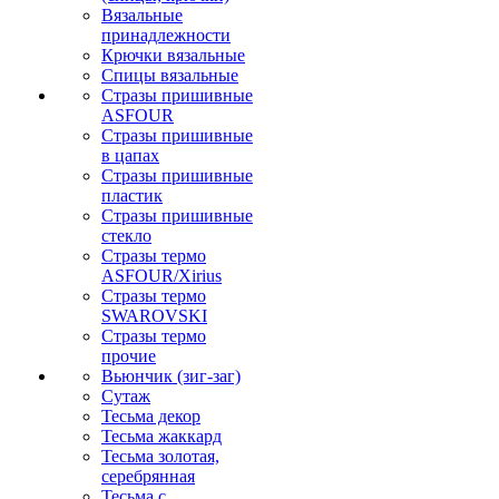
Вязальные
принадлежности
Крючки вязальные
Спицы вязальные
Стразы пришивные
ASFOUR
Стразы пришивные
в цапах
Стразы пришивные
пластик
Стразы пришивные
стекло
Стразы термо
ASFOUR/Xirius
Стразы термо
SWAROVSKI
Стразы термо
прочие
Вьюнчик (зиг-заг)
Сутаж
Тесьма декор
Тесьма жаккард
Тесьма золотая,
серебрянная
Тесьма с