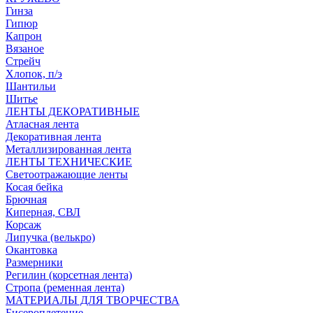
Гинза
Гипюр
Капрон
Вязаное
Стрейч
Хлопок, п/э
Шантильи
Шитье
ЛЕНТЫ ДЕКОРАТИВНЫЕ
Атласная лента
Декоративная лента
Металлизированная лента
ЛЕНТЫ ТЕХНИЧЕСКИЕ
Светоотражающие ленты
Косая бейка
Брючная
Киперная, СВЛ
Корсаж
Липучка (велькро)
Окантовка
Размерники
Регилин (корсетная лента)
Стропа (ременная лента)
МАТЕРИАЛЫ ДЛЯ ТВОРЧЕСТВА
Бисероплетение