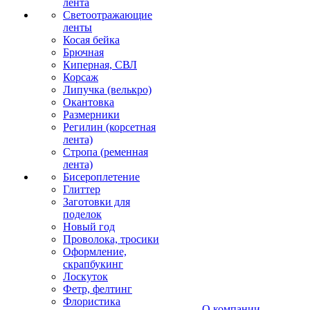
лента
Светоотражающие
ленты
Косая бейка
Брючная
Киперная, СВЛ
Корсаж
Липучка (велькро)
Окантовка
Размерники
Регилин (корсетная
лента)
Стропа (ременная
лента)
Бисероплетение
Глиттер
Заготовки для
поделок
Новый год
Проволока, тросики
Оформление,
скрапбукинг
Лоскуток
Фетр, фелтинг
Флористика
О компании