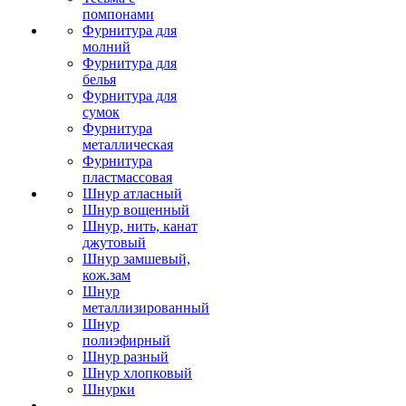
помпонами
Фурнитура для
молний
Фурнитура для
белья
Фурнитура для
сумок
Фурнитура
металлическая
Фурнитура
пластмассовая
Шнур атласный
Шнур вощенный
Шнур, нить, канат
джутовый
Шнур замшевый,
кож.зам
Шнур
металлизированный
Шнур
полиэфирный
Шнур разный
Шнур хлопковый
Шнурки