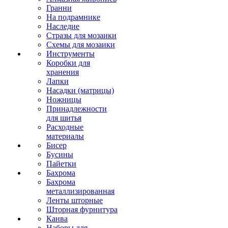
Гранни
На подрамнике
Наследие
Стразы для мозаики
Схемы для мозаики
Инструменты
Коробки для
хранения
Лапки
Насадки (матрицы)
Ножницы
Принадлежности
для шитья
Расходные
материалы
Бисер
Бусины
Пайетки
Бахрома
Бахрома
металлизированная
Ленты шторные
Шторная фурнитура
Канва
Наборы для