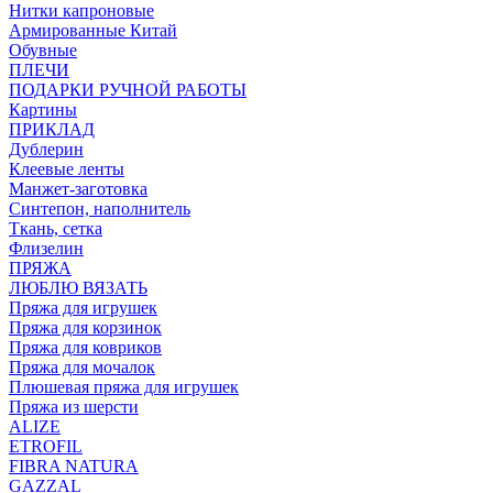
Нитки капроновые
Армированные Китай
Обувные
ПЛЕЧИ
ПОДАРКИ РУЧНОЙ РАБОТЫ
Картины
ПРИКЛАД
Дублерин
Клеевые ленты
Манжет-заготовка
Синтепон, наполнитель
Ткань, сетка
Флизелин
ПРЯЖА
ЛЮБЛЮ ВЯЗАТЬ
Пряжа для игрушек
Пряжа для корзинок
Пряжа для ковриков
Пряжа для мочалок
Плюшевая пряжа для игрушек
Пряжа из шерсти
ALIZE
ETROFIL
FIBRA NATURA
GAZZAL