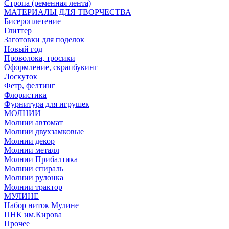
Стропа (ременная лента)
МАТЕРИАЛЫ ДЛЯ ТВОРЧЕСТВА
Бисероплетение
Глиттер
Заготовки для поделок
Новый год
Проволока, тросики
Оформление, скрапбукинг
Лоскуток
Фетр, фелтинг
Флористика
Фурнитура для игрушек
МОЛНИИ
Молнии автомат
Молнии двухзамковые
Молнии декор
Молнии металл
Молнии Прибалтика
Молнии спираль
Молнии рулонка
Молнии трактор
МУЛИНЕ
Набор ниток Мулине
ПНК им.Кирова
Прочее