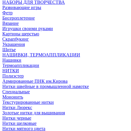
НАБОРЫ ДЛЯ ТВОРЧЕСТВА
Развивающие игры
Фетр
Бисероплетение
Вязание
Игрушки своими руками
Картины шерстью
Скрапбукинг
Украшения
Шитье
НАШИВКИ, ТЕРМОАППЛИКАЦИИ
Нашивки
Термоаппликации
НИТКИ
Полиэстер
Армированные ПНК им.Кирова
Нитки швейные в промышленной намотке
Специальные
Мононить
Текстурированные нитки
Нитки Люрекс
Золотые нитки для вышивания
Нитки черные
Нитки шелковые
Нитки мятного цвета