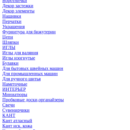
Воротнички
Декор застежки
Декор элементы
Нашивки
Перчатки
Украшения
Фурнитура для бижутерии
Цепи
Шляпки
ИГЛЫ
Иглы для валяния
Иглы изогнутые
Булавки
Для бытовых швейных машин
Для промышленных машин
Для ручного шитья
Наметочные
ИНТЕРЬЕР
Миниатюры
Пробковые доски,органайзеры
Свечи
Сувенирчики
КАНТ
Кант атласный
Кант иск. кожа