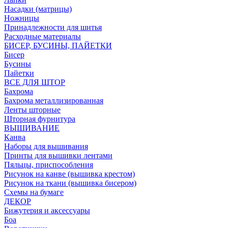
Насадки (матрицы)
Ножницы
Принадлежности для шитья
Расходные материалы
БИСЕР, БУСИНЫ, ПАЙЕТКИ
Бисер
Бусины
Пайетки
ВСЕ ДЛЯ ШТОР
Бахрома
Бахрома металлизированная
Ленты шторные
Шторная фурнитура
ВЫШИВАНИЕ
Канва
Наборы для вышивания
Принты для вышивки лентами
Пяльцы, приспособления
Рисунок на канве (вышивка крестом)
Рисунок на ткани (вышивка бисером)
Схемы на бумаге
ДЕКОР
Бижутерия и аксессуары
Боа