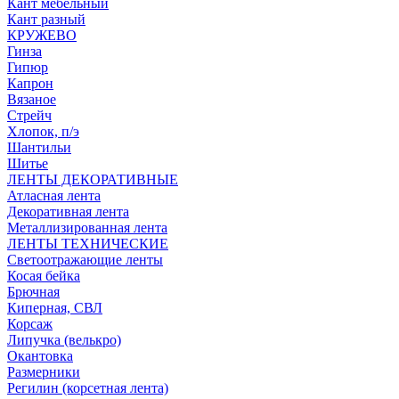
Кант мебельный
Кант разный
КРУЖЕВО
Гинза
Гипюр
Капрон
Вязаное
Стрейч
Хлопок, п/э
Шантильи
Шитье
ЛЕНТЫ ДЕКОРАТИВНЫЕ
Атласная лента
Декоративная лента
Металлизированная лента
ЛЕНТЫ ТЕХНИЧЕСКИЕ
Светоотражающие ленты
Косая бейка
Брючная
Киперная, СВЛ
Корсаж
Липучка (велькро)
Окантовка
Размерники
Регилин (корсетная лента)