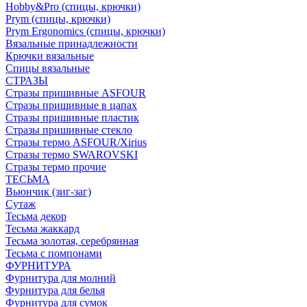
Hobby&Pro (спицы, крючки)
Prym (спицы, крючки)
Prym Ergonomics (спицы, крючки)
Вязальные принадлежности
Крючки вязальные
Спицы вязальные
СТРАЗЫ
Стразы пришивные ASFOUR
Стразы пришивные в цапах
Стразы пришивные пластик
Стразы пришивные стекло
Стразы термо ASFOUR/Xirius
Стразы термо SWAROVSKI
Стразы термо прочие
ТЕСЬМА
Вьюнчик (зиг-заг)
Сутаж
Тесьма декор
Тесьма жаккард
Тесьма золотая, серебрянная
Тесьма с помпонами
ФУРНИТУРА
Фурнитура для молний
Фурнитура для белья
Фурнитура для сумок