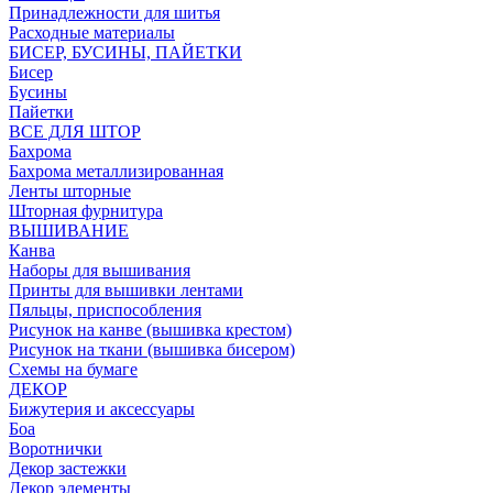
Принадлежности для шитья
Расходные материалы
БИСЕР, БУСИНЫ, ПАЙЕТКИ
Бисер
Бусины
Пайетки
ВСЕ ДЛЯ ШТОР
Бахрома
Бахрома металлизированная
Ленты шторные
Шторная фурнитура
ВЫШИВАНИЕ
Канва
Наборы для вышивания
Принты для вышивки лентами
Пяльцы, приспособления
Рисунок на канве (вышивка крестом)
Рисунок на ткани (вышивка бисером)
Схемы на бумаге
ДЕКОР
Бижутерия и аксессуары
Боа
Воротнички
Декор застежки
Декор элементы