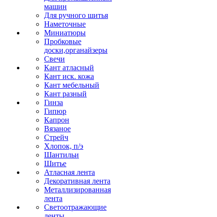
машин
Для ручного шитья
Наметочные
Миниатюры
Пробковые
доски,органайзеры
Свечи
Кант атласный
Кант иск. кожа
Кант мебельный
Кант разный
Гинза
Гипюр
Капрон
Вязаное
Стрейч
Хлопок, п/э
Шантильи
Шитье
Атласная лента
Декоративная лента
Металлизированная
лента
Светоотражающие
ленты