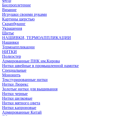
Фетр
Бисероплетение
Вязание
Игрушки своими руками
Картины шерстью
Скрапбукинг
Украшения
Шитье
НАШИВКИ, ТЕРМОАППЛИКАЦИИ
Нашивки
Термоаппликации
НИТКИ
Полиэстер
Армированные ПНК им.Кирова
Нитки швейные в промышленной намотке
Специальные
Мононить
Текстурированные нитки
Нитки Люрекс
Золотые нитки для вышивания
Нитки черные
Нитки шелковые
Нитки мятного цвета
Нитки капроновые
Армированные Китай