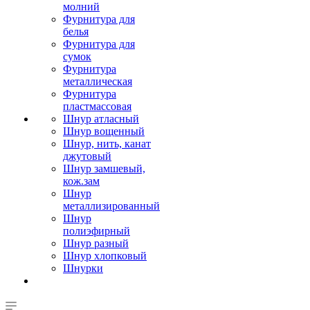
молний
Фурнитура для
белья
Фурнитура для
сумок
Фурнитура
металлическая
Фурнитура
пластмассовая
Шнур атласный
Шнур вощенный
Шнур, нить, канат
джутовый
Шнур замшевый,
кож.зам
Шнур
металлизированный
Шнур
полиэфирный
Шнур разный
Шнур хлопковый
Шнурки