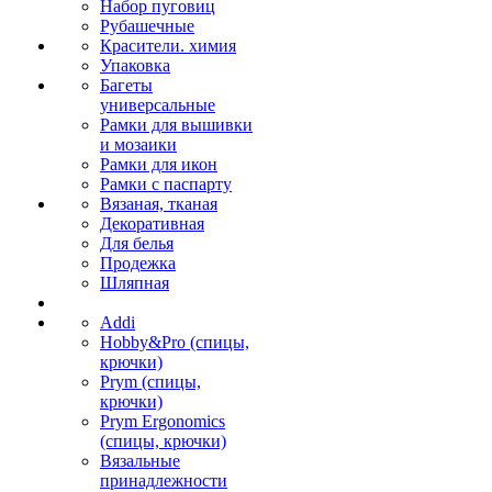
Набор пуговиц
Рубашечные
Красители. химия
Упаковка
Багеты
универсальные
Рамки для вышивки
и мозаики
Рамки для икон
Рамки с паспарту
Вязаная, тканая
Декоративная
Для белья
Продежка
Шляпная
Addi
Hobby&Pro (спицы,
крючки)
Prym (спицы,
крючки)
Prym Ergonomics
(спицы, крючки)
Вязальные
принадлежности