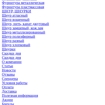
Фурнитура металлическая
Фурнитура пластмассовая
ШНУР, ШНУРКИ
Шнур атласный
Шнур вощенный
Шнур, нить, канат джутовый
Шнур замшевый, кож.зам
Шнур металлизированный
Шнур полиэфирный
Шнур разный
Шнур хлопковый
Шнурки
Скидки дня
Скидки дня
О компании
Статьи
Новости
Отзывы
Спеццена
Условия работы
Оплата
Доставка
Полезная информация
Акции
Бренды