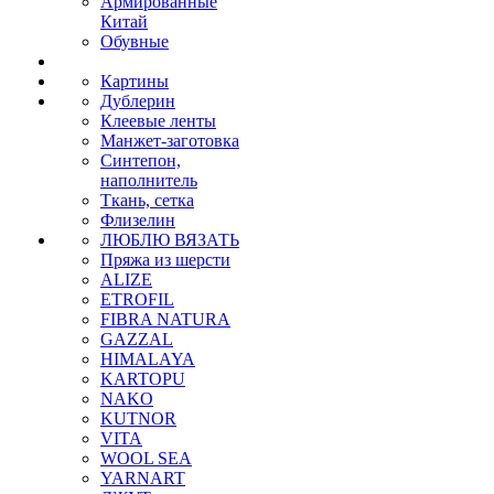
Армированные
Китай
Обувные
Картины
Дублерин
Клеевые ленты
Манжет-заготовка
Синтепон,
наполнитель
Ткань, сетка
Флизелин
ЛЮБЛЮ ВЯЗАТЬ
Пряжа из шерсти
ALIZE
ETROFIL
FIBRA NATURA
GAZZAL
HIMALAYA
KARTOPU
NAKO
KUTNOR
VITA
WOOL SEA
YARNART