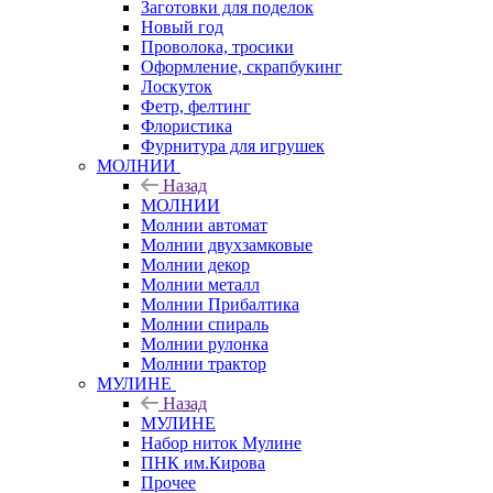
Заготовки для поделок
Новый год
Проволока, тросики
Оформление, скрапбукинг
Лоскуток
Фетр, фелтинг
Флористика
Фурнитура для игрушек
МОЛНИИ
Назад
МОЛНИИ
Молнии автомат
Молнии двухзамковые
Молнии декор
Молнии металл
Молнии Прибалтика
Молнии спираль
Молнии рулонка
Молнии трактор
МУЛИНЕ
Назад
МУЛИНЕ
Набор ниток Мулине
ПНК им.Кирова
Прочее