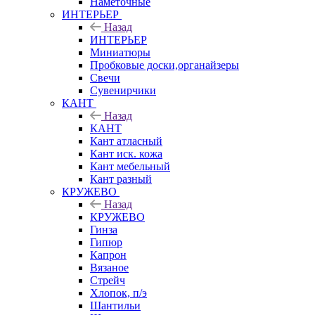
Наметочные
ИНТЕРЬЕР
Назад
ИНТЕРЬЕР
Миниатюры
Пробковые доски,органайзеры
Свечи
Сувенирчики
КАНТ
Назад
КАНТ
Кант атласный
Кант иск. кожа
Кант мебельный
Кант разный
КРУЖЕВО
Назад
КРУЖЕВО
Гинза
Гипюр
Капрон
Вязаное
Стрейч
Хлопок, п/э
Шантильи