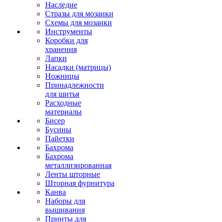
Наследие
Стразы для мозаики
Схемы для мозаики
Инструменты
Коробки для
хранения
Лапки
Насадки (матрицы)
Ножницы
Принадлежности
для шитья
Расходные
материалы
Бисер
Бусины
Пайетки
Бахрома
Бахрома
металлизированная
Ленты шторные
Шторная фурнитура
Канва
Наборы для
вышивания
Принты для