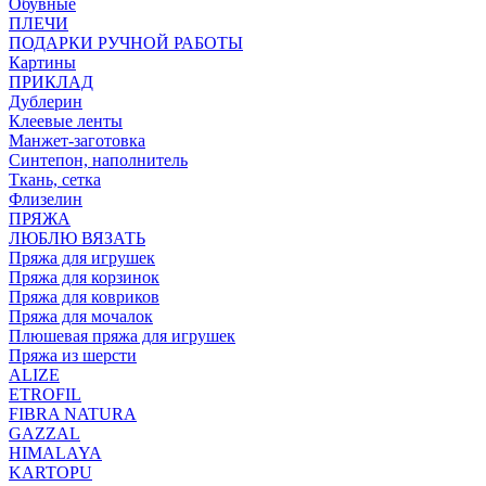
Обувные
ПЛЕЧИ
ПОДАРКИ РУЧНОЙ РАБОТЫ
Картины
ПРИКЛАД
Дублерин
Клеевые ленты
Манжет-заготовка
Синтепон, наполнитель
Ткань, сетка
Флизелин
ПРЯЖА
ЛЮБЛЮ ВЯЗАТЬ
Пряжа для игрушек
Пряжа для корзинок
Пряжа для ковриков
Пряжа для мочалок
Плюшевая пряжа для игрушек
Пряжа из шерсти
ALIZE
ETROFIL
FIBRA NATURA
GAZZAL
HIMALAYA
KARTOPU