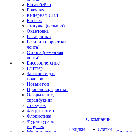
Косая бейка
Брючная
Киперная, СВЛ
Корсаж
Липучка (велькро)
Окантовка
Размерники
Регилин (корсетная
лента)
Стропа (ременная
лента)
Бисероплетение
Глиттер
Заготовки для
поделок
Новый год
Проволока, тросики
Оформление,
скрапбукинг
Лоскуток
Фетр, фелтинг
Флористика
О компании
Фурнитура для
игрушек
Скидки
Статьи
Молнии декор
Спецце