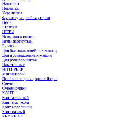
Нашивки
Перчатки
Украшения
Фурнитура для бижутерии
Цепи
Шляпки
ИГЛЫ
Иглы для валяния
Иглы изогнутые
Булавки
Для бытовых швейных машин
Для промышленных машин
Для ручного шитья
Наметочные
ИНТЕРЬЕР
Миниатюры
Пробковые доски,органайзеры
Свечи
Сувенирчики
КАНТ
Кант атласный
Кант иск. кожа
Кант мебельный
Кант разный
КРУЖЕВО