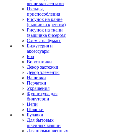
вышивки лентами
Пяльцы,
приспособления
Рисунок на канве
(вышивка крестом)
Рисунок на ткани
(вышивка бисером)
Схемы на бумаге
Бижутерия и
аксессуары
Боа
Воротнички
Декор застежки
Декор элементы
Нашивки
Перчатки
Украшения
Фурнитура для
бижутерии
Цепи
Шляпки
Булавки
Для бытовых
швейных машин
Для промышленных