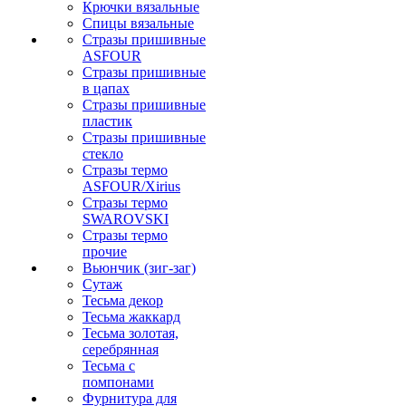
Крючки вязальные
Спицы вязальные
Стразы пришивные
ASFOUR
Стразы пришивные
в цапах
Стразы пришивные
пластик
Стразы пришивные
стекло
Стразы термо
ASFOUR/Xirius
Стразы термо
SWAROVSKI
Стразы термо
прочие
Вьюнчик (зиг-заг)
Сутаж
Тесьма декор
Тесьма жаккард
Тесьма золотая,
серебрянная
Тесьма с
помпонами
Фурнитура для