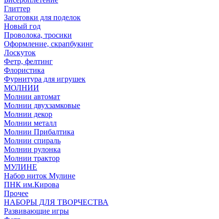
Глиттер
Заготовки для поделок
Новый год
Проволока, тросики
Оформление, скрапбукинг
Лоскуток
Фетр, фелтинг
Флористика
Фурнитура для игрушек
МОЛНИИ
Молнии автомат
Молнии двухзамковые
Молнии декор
Молнии металл
Молнии Прибалтика
Молнии спираль
Молнии рулонка
Молнии трактор
МУЛИНЕ
Набор ниток Мулине
ПНК им.Кирова
Прочее
НАБОРЫ ДЛЯ ТВОРЧЕСТВА
Развивающие игры