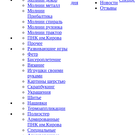
дня
Новости
Молнии металл
Отзывы
Молнии
Прибалтика
Молнии спираль
Молнии рулонка
Молнии трактор
ПНК им.Кирова
Прочее
Развивающие игры
Фетр
Бисероплетение
Вязание
Игрушки своими
руками
Картины шерстью
Скрапбукинг
Украшения
Шитье
Нашивки
Термоаппликации
Полиэстер
Армированные
ПНК им.Кирова
Специальные