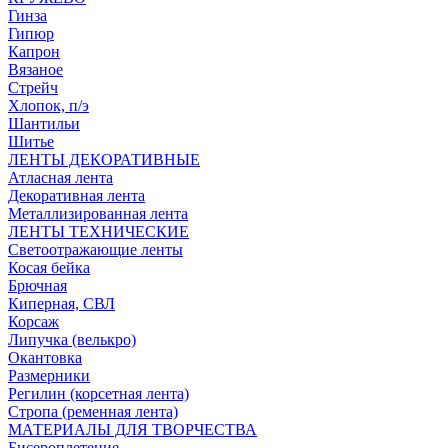
Гинза
Гипюр
Капрон
Вязаное
Стрейч
Хлопок, п/э
Шантильи
Шитье
ЛЕНТЫ ДЕКОРАТИВНЫЕ
Атласная лента
Декоративная лента
Металлизированная лента
ЛЕНТЫ ТЕХНИЧЕСКИЕ
Светоотражающие ленты
Косая бейка
Брючная
Киперная, СВЛ
Корсаж
Липучка (велькро)
Окантовка
Размерники
Регилин (корсетная лента)
Стропа (ременная лента)
МАТЕРИАЛЫ ДЛЯ ТВОРЧЕСТВА
Бисероплетение