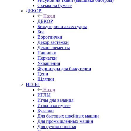
Рисунок на ткани (вышивка бисером)
Схемы на бумаге
ДЕКОР
Назад
ДЕКОР
Бижутерия и аксессуары
Боа
Воротнички
Декор застежки
Декор элементы
Нашивки
Перчатки
Украшения
Фурнитура для бижутерии
Цепи
Шляпки
ИГЛЫ
Назад
ИГЛЫ
Иглы для валяния
Иглы изогнутые
Булавки
Для бытовых швейных машин
Для промышленных машин
Для ручного шитья