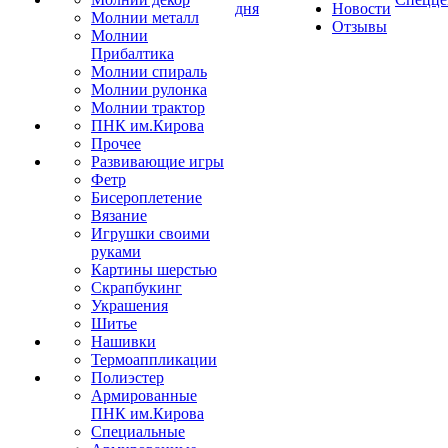
дня
Новости
Молнии металл
Отзывы
Молнии
Прибалтика
Молнии спираль
Молнии рулонка
Молнии трактор
ПНК им.Кирова
Прочее
Развивающие игры
Фетр
Бисероплетение
Вязание
Игрушки своими
руками
Картины шерстью
Скрапбукинг
Украшения
Шитье
Нашивки
Термоаппликации
Полиэстер
Армированные
ПНК им.Кирова
Специальные