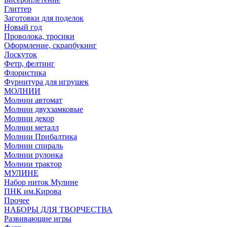
Глиттер
Заготовки для поделок
Новый год
Проволока, тросики
Оформление, скрапбукинг
Лоскуток
Фетр, фелтинг
Флористика
Фурнитура для игрушек
МОЛНИИ
Молнии автомат
Молнии двухзамковые
Молнии декор
Молнии металл
Молнии Прибалтика
Молнии спираль
Молнии рулонка
Молнии трактор
МУЛИНЕ
Набор ниток Мулине
ПНК им.Кирова
Прочее
НАБОРЫ ДЛЯ ТВОРЧЕСТВА
Развивающие игры