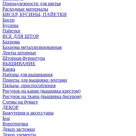
Принадлежности для шитья
Расходные материалы
БИСЕР, БУСИНЫ, ПАЙЕТКИ
Бисер
Бусины
Пайетки
ВСЕ ДЛЯ ШТОР
Бахрома
Бахрома металлизированная
Ленты шторные
Шторная фурнитура
ВЫШИВАНИЕ
Канва
Наборы для вышивания
Принты для вышивки лентами
Пяльцы, приспособления
Рисунок на канве (вышивка крестом)
Рисунок на ткани (вышивка бисером)
Схемы на бумаге
ДЕКОР
Бижутерия и аксессуары
Боа
Воротнички
Декор застежки
Декор элементы