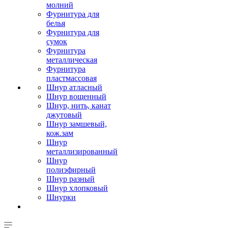
молний
Фурнитура для
белья
Фурнитура для
сумок
Фурнитура
металлическая
Фурнитура
пластмассовая
Шнур атласный
Шнур вощенный
Шнур, нить, канат
джутовый
Шнур замшевый,
кож.зам
Шнур
металлизированный
Шнур
полиэфирный
Шнур разный
Шнур хлопковый
Шнурки