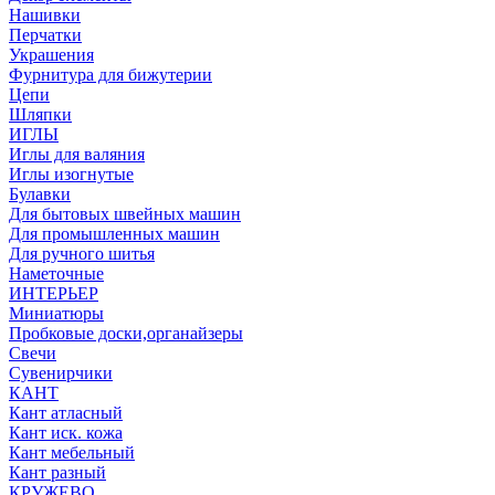
Нашивки
Перчатки
Украшения
Фурнитура для бижутерии
Цепи
Шляпки
ИГЛЫ
Иглы для валяния
Иглы изогнутые
Булавки
Для бытовых швейных машин
Для промышленных машин
Для ручного шитья
Наметочные
ИНТЕРЬЕР
Миниатюры
Пробковые доски,органайзеры
Свечи
Сувенирчики
КАНТ
Кант атласный
Кант иск. кожа
Кант мебельный
Кант разный
КРУЖЕВО