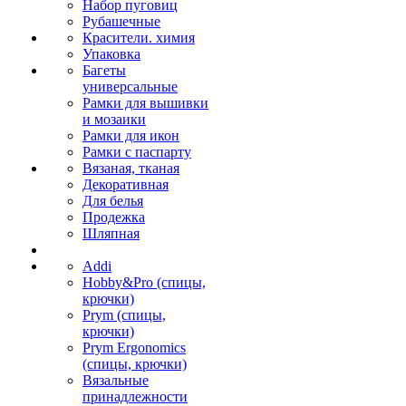
Набор пуговиц
Рубашечные
Красители. химия
Упаковка
Багеты
универсальные
Рамки для вышивки
и мозаики
Рамки для икон
Рамки с паспарту
Вязаная, тканая
Декоративная
Для белья
Продежка
Шляпная
Addi
Hobby&Pro (спицы,
крючки)
Prym (спицы,
крючки)
Prym Ergonomics
(спицы, крючки)
Вязальные
принадлежности