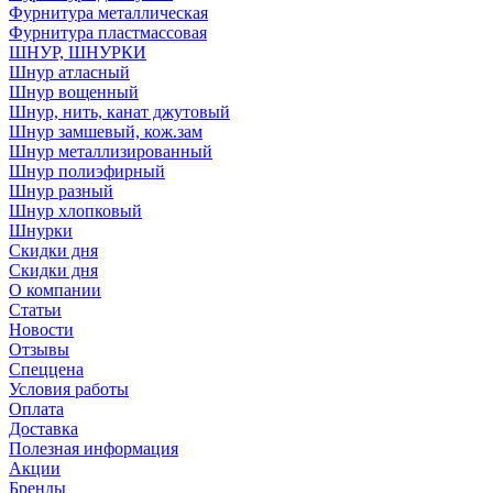
Фурнитура металлическая
Фурнитура пластмассовая
ШНУР, ШНУРКИ
Шнур атласный
Шнур вощенный
Шнур, нить, канат джутовый
Шнур замшевый, кож.зам
Шнур металлизированный
Шнур полиэфирный
Шнур разный
Шнур хлопковый
Шнурки
Скидки дня
Скидки дня
О компании
Статьи
Новости
Отзывы
Спеццена
Условия работы
Оплата
Доставка
Полезная информация
Акции
Бренды