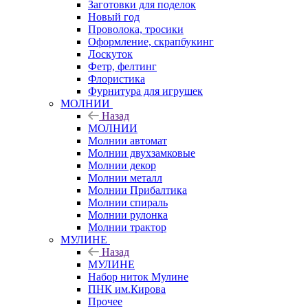
Заготовки для поделок
Новый год
Проволока, тросики
Оформление, скрапбукинг
Лоскуток
Фетр, фелтинг
Флористика
Фурнитура для игрушек
МОЛНИИ
Назад
МОЛНИИ
Молнии автомат
Молнии двухзамковые
Молнии декор
Молнии металл
Молнии Прибалтика
Молнии спираль
Молнии рулонка
Молнии трактор
МУЛИНЕ
Назад
МУЛИНЕ
Набор ниток Мулине
ПНК им.Кирова
Прочее