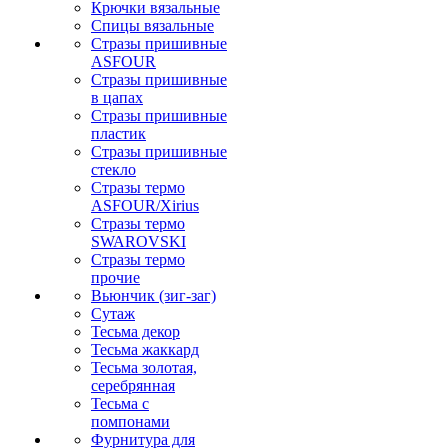
Крючки вязальные
Спицы вязальные
Стразы пришивные
ASFOUR
Стразы пришивные
в цапах
Стразы пришивные
пластик
Стразы пришивные
стекло
Стразы термо
ASFOUR/Xirius
Стразы термо
SWAROVSKI
Стразы термо
прочие
Вьюнчик (зиг-заг)
Сутаж
Тесьма декор
Тесьма жаккард
Тесьма золотая,
серебрянная
Тесьма с
помпонами
Фурнитура для