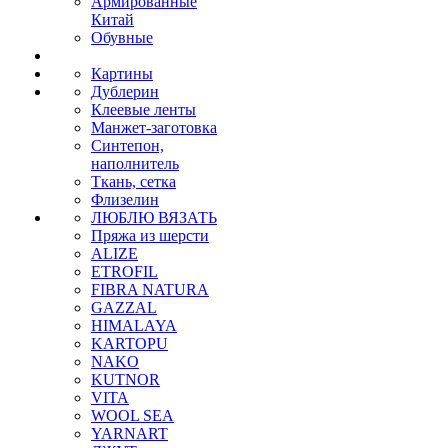
Армированные
Китай
Обувные
Картины
Дублерин
Клеевые ленты
Манжет-заготовка
Синтепон,
наполнитель
Ткань, сетка
Флизелин
ЛЮБЛЮ ВЯЗАТЬ
Пряжа из шерсти
ALIZE
ETROFIL
FIBRA NATURA
GAZZAL
HIMALAYA
KARTOPU
NAKO
KUTNOR
VITA
WOOL SEA
YARNART