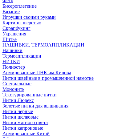
Фетр
Бисероплетение
Вязание
Игрушки своими руками
Картины шерстью
Скрапбукинг
Украшения
Шитье
НАШИВКИ, ТЕРМОАППЛИКАЦИИ
Нашивки
Термоаппликации
НИТКИ
Полиэстер
Армированные ПНК им.Кирова
Нитки швейные в промышленной намотке
Специальные
Мононить
Текстурированные нитки
Нитки Люрекс
Золотые нитки для вышивания
Нитки черные
Нитки шелковые
Нитки мятного цвета
Нитки капроновые
Армированные Китай