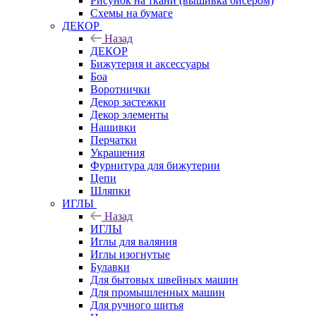
Рисунок на ткани (вышивка бисером)
Схемы на бумаге
ДЕКОР
Назад
ДЕКОР
Бижутерия и аксессуары
Боа
Воротнички
Декор застежки
Декор элементы
Нашивки
Перчатки
Украшения
Фурнитура для бижутерии
Цепи
Шляпки
ИГЛЫ
Назад
ИГЛЫ
Иглы для валяния
Иглы изогнутые
Булавки
Для бытовых швейных машин
Для промышленных машин
Для ручного шитья