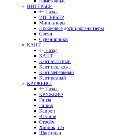
Наметочные
ИНТЕРЬЕР
Назад
ИНТЕРЬЕР
Миниатюры
Пробковые доски,органайзеры
Свечи
Сувенирчики
КАНТ
Назад
КАНТ
Кант атласный
Кант иск. кожа
Кант мебельный
Кант разный
КРУЖЕВО
Назад
КРУЖЕВО
Гинза
Гипюр
Капрон
Вязаное
Стрейч
Хлопок, п/э
Шантильи