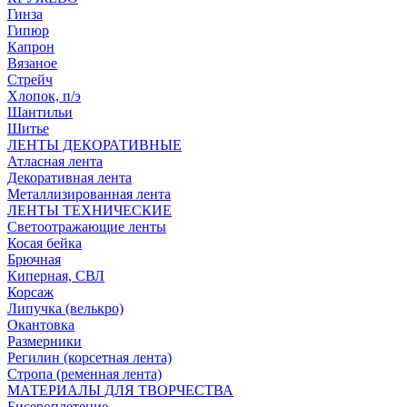
Гинза
Гипюр
Капрон
Вязаное
Стрейч
Хлопок, п/э
Шантильи
Шитье
ЛЕНТЫ ДЕКОРАТИВНЫЕ
Атласная лента
Декоративная лента
Металлизированная лента
ЛЕНТЫ ТЕХНИЧЕСКИЕ
Светоотражающие ленты
Косая бейка
Брючная
Киперная, СВЛ
Корсаж
Липучка (велькро)
Окантовка
Размерники
Регилин (корсетная лента)
Стропа (ременная лента)
МАТЕРИАЛЫ ДЛЯ ТВОРЧЕСТВА
Бисероплетение