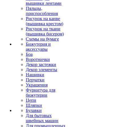
вышивки лентами
Пяльцы,
приспособления
Рисунок на канве
(вышивка крестом)
Рисунок на ткани
(вышивка бисером)
Схемы на бумаге
Бижутерия и
аксессуары
Боа
Воротнички
Декор застежки
Декор элементы
Нашивки
Перчатки
Украшения
Фурнитура для
бижутерии
Цепи
Шляпки
Булавки
Для бытовых
швейных машин
Для промышленных