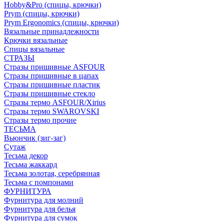
Hobby&Pro (спицы, крючки)
Prym (спицы, крючки)
Prym Ergonomics (спицы, крючки)
Вязальные принадлежности
Крючки вязальные
Спицы вязальные
СТРАЗЫ
Стразы пришивные ASFOUR
Стразы пришивные в цапах
Стразы пришивные пластик
Стразы пришивные стекло
Стразы термо ASFOUR/Xirius
Стразы термо SWAROVSKI
Стразы термо прочие
ТЕСЬМА
Вьюнчик (зиг-заг)
Сутаж
Тесьма декор
Тесьма жаккард
Тесьма золотая, серебрянная
Тесьма с помпонами
ФУРНИТУРА
Фурнитура для молний
Фурнитура для белья
Фурнитура для сумок