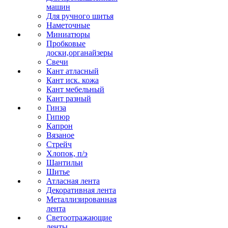
машин
Для ручного шитья
Наметочные
Миниатюры
Пробковые
доски,органайзеры
Свечи
Кант атласный
Кант иск. кожа
Кант мебельный
Кант разный
Гинза
Гипюр
Капрон
Вязаное
Стрейч
Хлопок, п/э
Шантильи
Шитье
Атласная лента
Декоративная лента
Металлизированная
лента
Светоотражающие
ленты