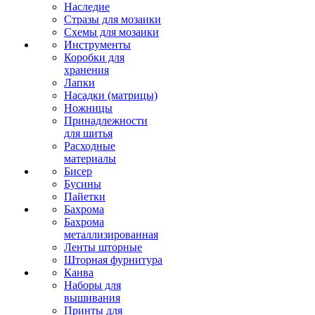
Наследие
Стразы для мозаики
Схемы для мозаики
Инструменты
Коробки для
хранения
Лапки
Насадки (матрицы)
Ножницы
Принадлежности
для шитья
Расходные
материалы
Бисер
Бусины
Пайетки
Бахрома
Бахрома
металлизированная
Ленты шторные
Шторная фурнитура
Канва
Наборы для
вышивания
Принты для