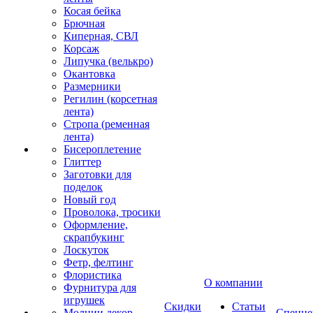
Косая бейка
Брючная
Киперная, СВЛ
Корсаж
Липучка (велькро)
Окантовка
Размерники
Регилин (корсетная
лента)
Стропа (ременная
лента)
Бисероплетение
Глиттер
Заготовки для
поделок
Новый год
Проволока, тросики
Оформление,
скрапбукинг
Лоскуток
Фетр, фелтинг
Флористика
О компании
Фурнитура для
игрушек
Скидки
Статьи
Молнии декор
Спецце