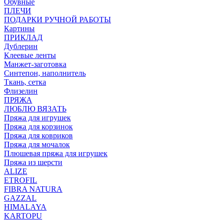
Обувные
ПЛЕЧИ
ПОДАРКИ РУЧНОЙ РАБОТЫ
Картины
ПРИКЛАД
Дублерин
Клеевые ленты
Манжет-заготовка
Синтепон, наполнитель
Ткань, сетка
Флизелин
ПРЯЖА
ЛЮБЛЮ ВЯЗАТЬ
Пряжа для игрушек
Пряжа для корзинок
Пряжа для ковриков
Пряжа для мочалок
Плюшевая пряжа для игрушек
Пряжа из шерсти
ALIZE
ETROFIL
FIBRA NATURA
GAZZAL
HIMALAYA
KARTOPU