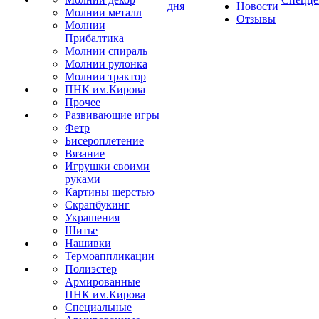
дня
Новости
Молнии металл
Отзывы
Молнии
Прибалтика
Молнии спираль
Молнии рулонка
Молнии трактор
ПНК им.Кирова
Прочее
Развивающие игры
Фетр
Бисероплетение
Вязание
Игрушки своими
руками
Картины шерстью
Скрапбукинг
Украшения
Шитье
Нашивки
Термоаппликации
Полиэстер
Армированные
ПНК им.Кирова
Специальные