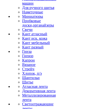
машин
Для ручного шитья
Наметочные
Миниатюры
Пробковые
доски,органайзеры
Свечи
Кант атласный
Кант иск. кожа
Кант мебельный
Кант разный
Гинза
Гипюр
Капрон
Вязаное
Стрейч
Хлопок, п/э
Шантильи
Шитье
Атласная лента
Декоративная лента
Металлизированная
лента
Светоотражающие
ленты