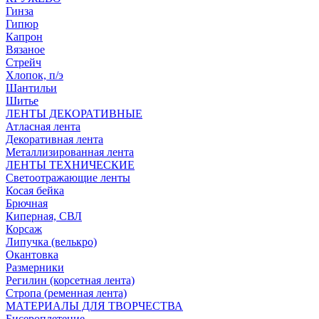
Гинза
Гипюр
Капрон
Вязаное
Стрейч
Хлопок, п/э
Шантильи
Шитье
ЛЕНТЫ ДЕКОРАТИВНЫЕ
Атласная лента
Декоративная лента
Металлизированная лента
ЛЕНТЫ ТЕХНИЧЕСКИЕ
Светоотражающие ленты
Косая бейка
Брючная
Киперная, СВЛ
Корсаж
Липучка (велькро)
Окантовка
Размерники
Регилин (корсетная лента)
Стропа (ременная лента)
МАТЕРИАЛЫ ДЛЯ ТВОРЧЕСТВА
Бисероплетение