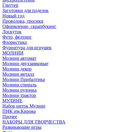
Глиттер
Заготовки для поделок
Новый год
Проволока, тросики
Оформление, скрапбукинг
Лоскуток
Фетр, фелтинг
Флористика
Фурнитура для игрушек
МОЛНИИ
Молнии автомат
Молнии двухзамковые
Молнии декор
Молнии металл
Молнии Прибалтика
Молнии спираль
Молнии рулонка
Молнии трактор
МУЛИНЕ
Набор ниток Мулине
ПНК им.Кирова
Прочее
НАБОРЫ ДЛЯ ТВОРЧЕСТВА
Развивающие игры