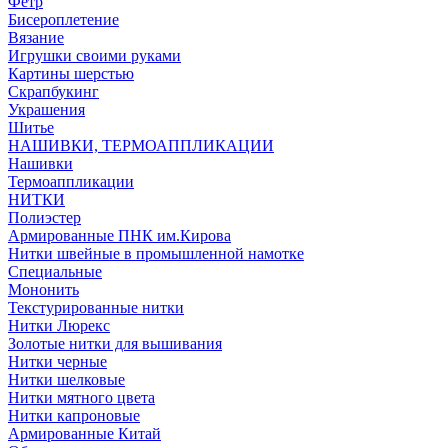
Фетр
Бисероплетение
Вязание
Игрушки своими руками
Картины шерстью
Скрапбукинг
Украшения
Шитье
НАШИВКИ, ТЕРМОАППЛИКАЦИИ
Нашивки
Термоаппликации
НИТКИ
Полиэстер
Армированные ПНК им.Кирова
Нитки швейные в промышленной намотке
Специальные
Мононить
Текстурированные нитки
Нитки Люрекс
Золотые нитки для вышивания
Нитки черные
Нитки шелковые
Нитки мятного цвета
Нитки капроновые
Армированные Китай