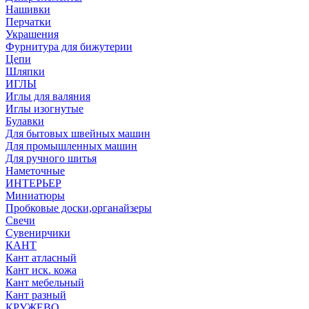
Нашивки
Перчатки
Украшения
Фурнитура для бижутерии
Цепи
Шляпки
ИГЛЫ
Иглы для валяния
Иглы изогнутые
Булавки
Для бытовых швейных машин
Для промышленных машин
Для ручного шитья
Наметочные
ИНТЕРЬЕР
Миниатюры
Пробковые доски,органайзеры
Свечи
Сувенирчики
КАНТ
Кант атласный
Кант иск. кожа
Кант мебельный
Кант разный
КРУЖЕВО