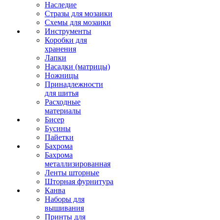
Наследие
Стразы для мозаики
Схемы для мозаики
Инструменты
Коробки для
хранения
Лапки
Насадки (матрицы)
Ножницы
Принадлежности
для шитья
Расходные
материалы
Бисер
Бусины
Пайетки
Бахрома
Бахрома
металлизированная
Ленты шторные
Шторная фурнитура
Канва
Наборы для
вышивания
Принты для