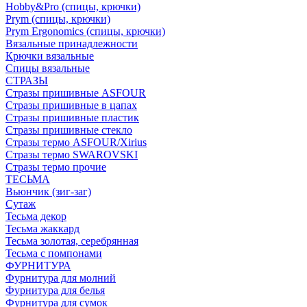
Hobby&Pro (спицы, крючки)
Prym (спицы, крючки)
Prym Ergonomics (спицы, крючки)
Вязальные принадлежности
Крючки вязальные
Спицы вязальные
СТРАЗЫ
Стразы пришивные ASFOUR
Стразы пришивные в цапах
Стразы пришивные пластик
Стразы пришивные стекло
Стразы термо ASFOUR/Xirius
Стразы термо SWAROVSKI
Стразы термо прочие
ТЕСЬМА
Вьюнчик (зиг-заг)
Сутаж
Тесьма декор
Тесьма жаккард
Тесьма золотая, серебрянная
Тесьма с помпонами
ФУРНИТУРА
Фурнитура для молний
Фурнитура для белья
Фурнитура для сумок