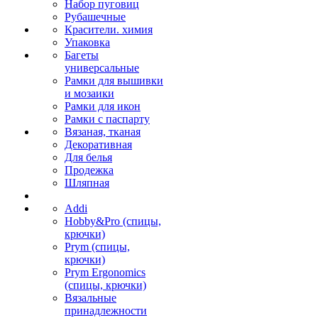
Набор пуговиц
Рубашечные
Красители. химия
Упаковка
Багеты
универсальные
Рамки для вышивки
и мозаики
Рамки для икон
Рамки с паспарту
Вязаная, тканая
Декоративная
Для белья
Продежка
Шляпная
Addi
Hobby&Pro (спицы,
крючки)
Prym (спицы,
крючки)
Prym Ergonomics
(спицы, крючки)
Вязальные
принадлежности