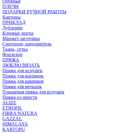
Обувные
ПЛЕЧИ
ПОДАРКИ РУЧНОЙ РАБОТЫ
Картины
ПРИКЛАД
Дублерин
Клеевые ленты
Манжет-заготовка
Синтепон, наполнитель
Ткань, сетка
Флизелин
ПРЯЖА
ЛЮБЛЮ ВЯЗАТЬ
Пряжа для игрушек
Пряжа для корзинок
Пряжа для ковриков
Пряжа для мочалок
Плюшевая пряжа для игрушек
Пряжа из шерсти
ALIZE
ETROFIL
FIBRA NATURA
GAZZAL
HIMALAYA
KARTOPU