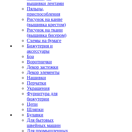
вышивки лентами
Пяльцы,
приспособления
Рисунок на канве
(вышивка крестом)
Рисунок на ткани
(вышивка бисером)
Схемы на бумаге
Бижутерия и
аксессуары
Боа
Воротнички
Декор застежки
Декор элементы
Нашивки
Перчатки
Украшения
Фурнитура для
бижутерии
Цепи
Шляпки
Булавки
Для бытовых
швейных машин
Для промышленных