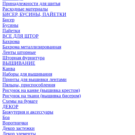
Принадлежности для шитья
Расходные материалы
БИСЕР, БУСИНЫ, ПАЙЕТКИ
Бисер
Бусины
Пайетки
ВСЕ ДЛЯ ШТОР
Бахрома
Бахрома металлизированная
Ленты шторные
Шторная фурнитура
ВЫШИВАНИЕ
Канва
Наборы для вышивания
Принты для вышивки лентами
Пяльцы, приспособления
Рисунок на канве (вышивка крестом)
Рисунок на ткани (вышивка бисером)
Схемы на бумаге
ДЕКОР
Бижутерия и аксессуары
Боа
Воротнички
Декор застежки
Декор элементы