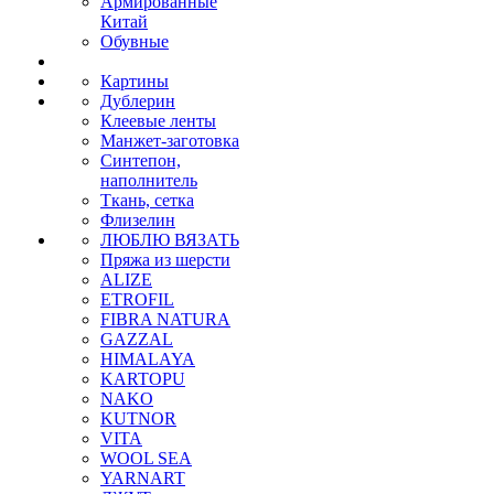
Армированные
Китай
Обувные
Картины
Дублерин
Клеевые ленты
Манжет-заготовка
Синтепон,
наполнитель
Ткань, сетка
Флизелин
ЛЮБЛЮ ВЯЗАТЬ
Пряжа из шерсти
ALIZE
ETROFIL
FIBRA NATURA
GAZZAL
HIMALAYA
KARTOPU
NAKO
KUTNOR
VITA
WOOL SEA
YARNART