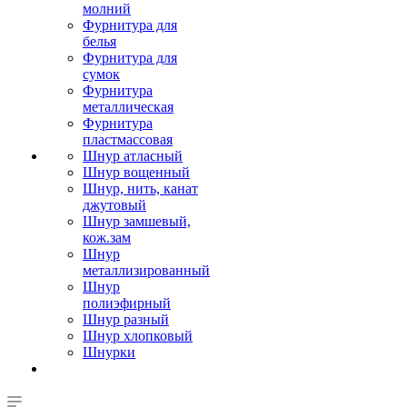
молний
Фурнитура для
белья
Фурнитура для
сумок
Фурнитура
металлическая
Фурнитура
пластмассовая
Шнур атласный
Шнур вощенный
Шнур, нить, канат
джутовый
Шнур замшевый,
кож.зам
Шнур
металлизированный
Шнур
полиэфирный
Шнур разный
Шнур хлопковый
Шнурки