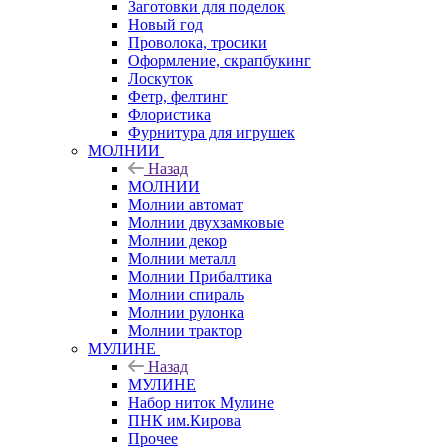
Заготовки для поделок
Новый год
Проволока, тросики
Оформление, скрапбукинг
Лоскуток
Фетр, фелтинг
Флористика
Фурнитура для игрушек
МОЛНИИ
Назад
МОЛНИИ
Молнии автомат
Молнии двухзамковые
Молнии декор
Молнии металл
Молнии Прибалтика
Молнии спираль
Молнии рулонка
Молнии трактор
МУЛИНЕ
Назад
МУЛИНЕ
Набор ниток Мулине
ПНК им.Кирова
Прочее