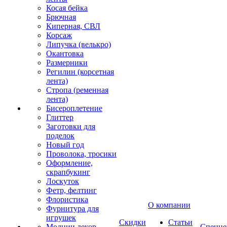
Косая бейка
Брючная
Киперная, СВЛ
Корсаж
Липучка (велькро)
Окантовка
Размерники
Регилин (корсетная
лента)
Стропа (ременная
лента)
Бисероплетение
Глиттер
Заготовки для
поделок
Новый год
Проволока, тросики
Оформление,
скрапбукинг
Лоскуток
Фетр, фелтинг
Флористика
О компании
Фурнитура для
игрушек
Скидки
Статьи
Молнии декор
Спецце