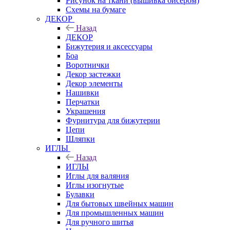
Рисунок на ткани (вышивка бисером)
Схемы на бумаге
ДЕКОР
Назад
ДЕКОР
Бижутерия и аксессуары
Боа
Воротнички
Декор застежки
Декор элементы
Нашивки
Перчатки
Украшения
Фурнитура для бижутерии
Цепи
Шляпки
ИГЛЫ
Назад
ИГЛЫ
Иглы для валяния
Иглы изогнутые
Булавки
Для бытовых швейных машин
Для промышленных машин
Для ручного шитья