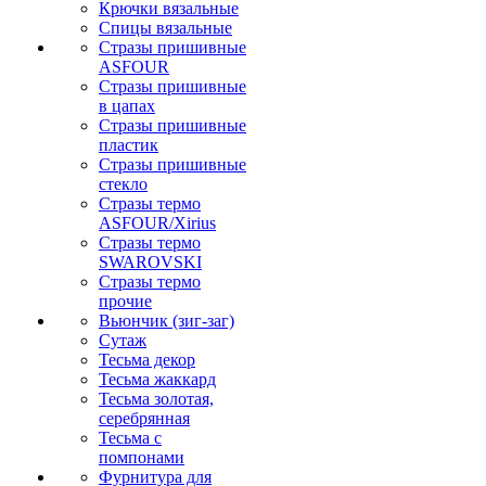
Крючки вязальные
Спицы вязальные
Стразы пришивные
ASFOUR
Стразы пришивные
в цапах
Стразы пришивные
пластик
Стразы пришивные
стекло
Стразы термо
ASFOUR/Xirius
Стразы термо
SWAROVSKI
Стразы термо
прочие
Вьюнчик (зиг-заг)
Сутаж
Тесьма декор
Тесьма жаккард
Тесьма золотая,
серебрянная
Тесьма с
помпонами
Фурнитура для