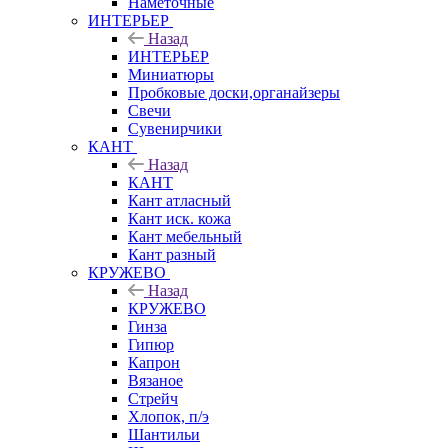
Наметочные
ИНТЕРЬЕР
Назад
ИНТЕРЬЕР
Миниатюры
Пробковые доски,органайзеры
Свечи
Сувенирчики
КАНТ
Назад
КАНТ
Кант атласный
Кант иск. кожа
Кант мебельный
Кант разный
КРУЖЕВО
Назад
КРУЖЕВО
Гинза
Гипюр
Капрон
Вязаное
Стрейч
Хлопок, п/э
Шантильи