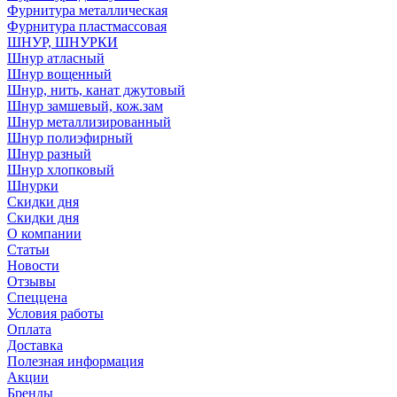
Фурнитура металлическая
Фурнитура пластмассовая
ШНУР, ШНУРКИ
Шнур атласный
Шнур вощенный
Шнур, нить, канат джутовый
Шнур замшевый, кож.зам
Шнур металлизированный
Шнур полиэфирный
Шнур разный
Шнур хлопковый
Шнурки
Скидки дня
Скидки дня
О компании
Статьи
Новости
Отзывы
Спеццена
Условия работы
Оплата
Доставка
Полезная информация
Акции
Бренды