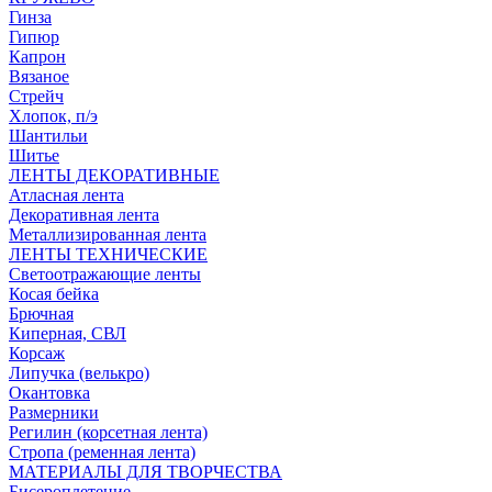
Гинза
Гипюр
Капрон
Вязаное
Стрейч
Хлопок, п/э
Шантильи
Шитье
ЛЕНТЫ ДЕКОРАТИВНЫЕ
Атласная лента
Декоративная лента
Металлизированная лента
ЛЕНТЫ ТЕХНИЧЕСКИЕ
Светоотражающие ленты
Косая бейка
Брючная
Киперная, СВЛ
Корсаж
Липучка (велькро)
Окантовка
Размерники
Регилин (корсетная лента)
Стропа (ременная лента)
МАТЕРИАЛЫ ДЛЯ ТВОРЧЕСТВА
Бисероплетение