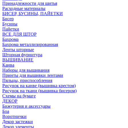
Принадлежности для шитья
Расходные материалы
БИСЕР, БУСИНЫ, ПАЙЕТКИ
Бисер
Бусины
Пайетки
ВСЕ ДЛЯ ШТОР
Бахрома
Бахрома металлизированная
Ленты шторные
Шторная фурнитура
ВЫШИВАНИЕ
Канва
Наборы для вышивания
Принты для вышивки лентами
Пяльцы, приспособления
Рисунок на канве (вышивка крестом)
Рисунок на ткани (вышивка бисером)
Схемы на бумаге
ДЕКОР
Бижутерия и аксессуары
Боа
Воротнички
Декор застежки
Декор элементы