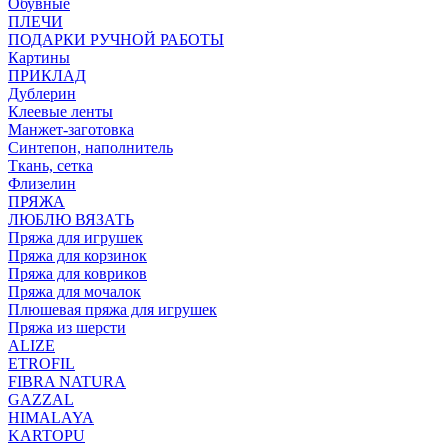
Обувные
ПЛЕЧИ
ПОДАРКИ РУЧНОЙ РАБОТЫ
Картины
ПРИКЛАД
Дублерин
Клеевые ленты
Манжет-заготовка
Синтепон, наполнитель
Ткань, сетка
Флизелин
ПРЯЖА
ЛЮБЛЮ ВЯЗАТЬ
Пряжа для игрушек
Пряжа для корзинок
Пряжа для ковриков
Пряжа для мочалок
Плюшевая пряжа для игрушек
Пряжа из шерсти
ALIZE
ETROFIL
FIBRA NATURA
GAZZAL
HIMALAYA
KARTOPU