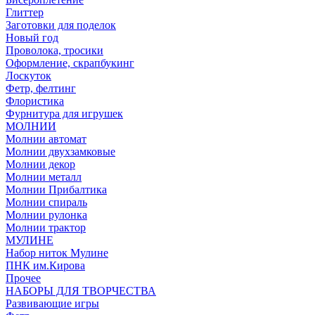
Глиттер
Заготовки для поделок
Новый год
Проволока, тросики
Оформление, скрапбукинг
Лоскуток
Фетр, фелтинг
Флористика
Фурнитура для игрушек
МОЛНИИ
Молнии автомат
Молнии двухзамковые
Молнии декор
Молнии металл
Молнии Прибалтика
Молнии спираль
Молнии рулонка
Молнии трактор
МУЛИНЕ
Набор ниток Мулине
ПНК им.Кирова
Прочее
НАБОРЫ ДЛЯ ТВОРЧЕСТВА
Развивающие игры