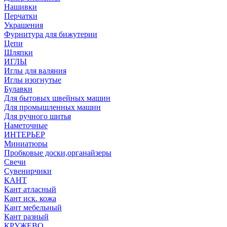
Нашивки
Перчатки
Украшения
Фурнитура для бижутерии
Цепи
Шляпки
ИГЛЫ
Иглы для валяния
Иглы изогнутые
Булавки
Для бытовых швейных машин
Для промышленных машин
Для ручного шитья
Наметочные
ИНТЕРЬЕР
Миниатюры
Пробковые доски,органайзеры
Свечи
Сувенирчики
КАНТ
Кант атласный
Кант иск. кожа
Кант мебельный
Кант разный
КРУЖЕВО