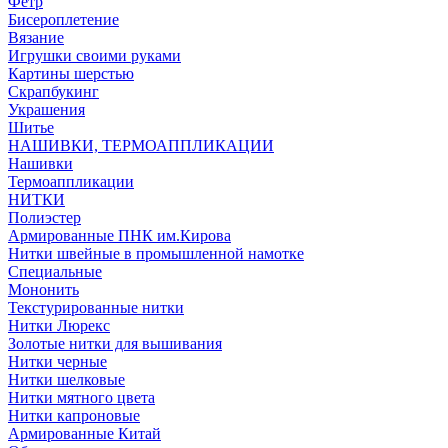
Фетр
Бисероплетение
Вязание
Игрушки своими руками
Картины шерстью
Скрапбукинг
Украшения
Шитье
НАШИВКИ, ТЕРМОАППЛИКАЦИИ
Нашивки
Термоаппликации
НИТКИ
Полиэстер
Армированные ПНК им.Кирова
Нитки швейные в промышленной намотке
Специальные
Мононить
Текстурированные нитки
Нитки Люрекс
Золотые нитки для вышивания
Нитки черные
Нитки шелковые
Нитки мятного цвета
Нитки капроновые
Армированные Китай