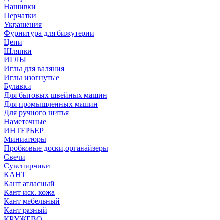
Нашивки
Перчатки
Украшения
Фурнитура для бижутерии
Цепи
Шляпки
ИГЛЫ
Иглы для валяния
Иглы изогнутые
Булавки
Для бытовых швейных машин
Для промышленных машин
Для ручного шитья
Наметочные
ИНТЕРЬЕР
Миниатюры
Пробковые доски,органайзеры
Свечи
Сувенирчики
КАНТ
Кант атласный
Кант иск. кожа
Кант мебельный
Кант разный
КРУЖЕВО