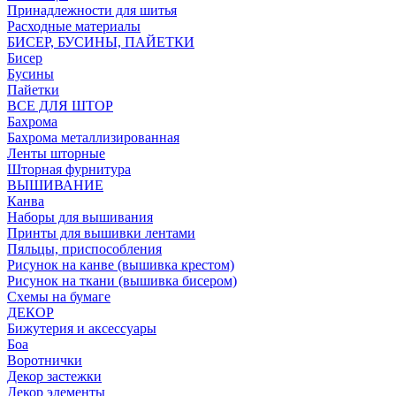
Принадлежности для шитья
Расходные материалы
БИСЕР, БУСИНЫ, ПАЙЕТКИ
Бисер
Бусины
Пайетки
ВСЕ ДЛЯ ШТОР
Бахрома
Бахрома металлизированная
Ленты шторные
Шторная фурнитура
ВЫШИВАНИЕ
Канва
Наборы для вышивания
Принты для вышивки лентами
Пяльцы, приспособления
Рисунок на канве (вышивка крестом)
Рисунок на ткани (вышивка бисером)
Схемы на бумаге
ДЕКОР
Бижутерия и аксессуары
Боа
Воротнички
Декор застежки
Декор элементы