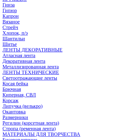
Гинза
Гипюр
Капрон
Вязаное
Стрейч
Хлопок, п/э
Шантильи
Шитье
ЛЕНТЫ ДЕКОРАТИВНЫЕ
Атласная лента
Декоративная лента
Металлизированная лента
ЛЕНТЫ ТЕХНИЧЕСКИЕ
Светоотражающие ленты
Косая бейка
Брючная
Киперная, СВЛ
Корсаж
Липучка (велькро)
Окантовка
Размерники
Регилин (корсетная лента)
Стропа (ременная лента)
МАТЕРИАЛЫ ДЛЯ ТВОРЧЕСТВА
Бисероплетение