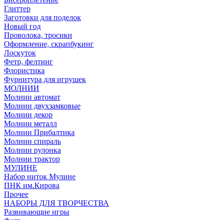
Глиттер
Заготовки для поделок
Новый год
Проволока, тросики
Оформление, скрапбукинг
Лоскуток
Фетр, фелтинг
Флористика
Фурнитура для игрушек
МОЛНИИ
Молнии автомат
Молнии двухзамковые
Молнии декор
Молнии металл
Молнии Прибалтика
Молнии спираль
Молнии рулонка
Молнии трактор
МУЛИНЕ
Набор ниток Мулине
ПНК им.Кирова
Прочее
НАБОРЫ ДЛЯ ТВОРЧЕСТВА
Развивающие игры