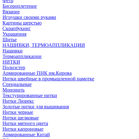
Фетр
Бисероплетение
Вязание
Игрушки своими руками
Картины шерстью
Скрапбукинг
Украшения
Шитье
НАШИВКИ, ТЕРМОАППЛИКАЦИИ
Нашивки
Термоаппликации
НИТКИ
Полиэстер
Армированные ПНК им.Кирова
Нитки швейные в промышленной намотке
Специальные
Мононить
Текстурированные нитки
Нитки Люрекс
Золотые нитки для вышивания
Нитки черные
Нитки шелковые
Нитки мятного цвета
Нитки капроновые
Армированные Китай