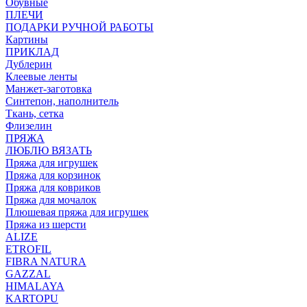
Обувные
ПЛЕЧИ
ПОДАРКИ РУЧНОЙ РАБОТЫ
Картины
ПРИКЛАД
Дублерин
Клеевые ленты
Манжет-заготовка
Синтепон, наполнитель
Ткань, сетка
Флизелин
ПРЯЖА
ЛЮБЛЮ ВЯЗАТЬ
Пряжа для игрушек
Пряжа для корзинок
Пряжа для ковриков
Пряжа для мочалок
Плюшевая пряжа для игрушек
Пряжа из шерсти
ALIZE
ETROFIL
FIBRA NATURA
GAZZAL
HIMALAYA
KARTOPU