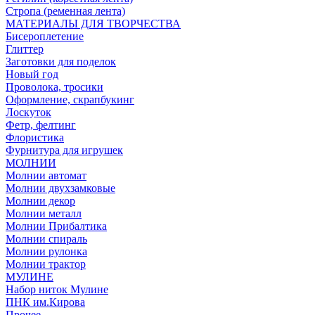
Стропа (ременная лента)
МАТЕРИАЛЫ ДЛЯ ТВОРЧЕСТВА
Бисероплетение
Глиттер
Заготовки для поделок
Новый год
Проволока, тросики
Оформление, скрапбукинг
Лоскуток
Фетр, фелтинг
Флористика
Фурнитура для игрушек
МОЛНИИ
Молнии автомат
Молнии двухзамковые
Молнии декор
Молнии металл
Молнии Прибалтика
Молнии спираль
Молнии рулонка
Молнии трактор
МУЛИНЕ
Набор ниток Мулине
ПНК им.Кирова
Прочее