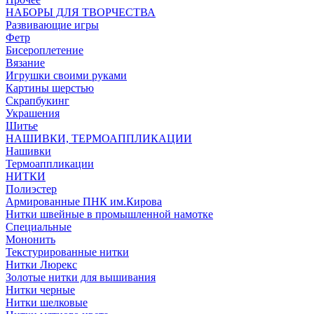
НАБОРЫ ДЛЯ ТВОРЧЕСТВА
Развивающие игры
Фетр
Бисероплетение
Вязание
Игрушки своими руками
Картины шерстью
Скрапбукинг
Украшения
Шитье
НАШИВКИ, ТЕРМОАППЛИКАЦИИ
Нашивки
Термоаппликации
НИТКИ
Полиэстер
Армированные ПНК им.Кирова
Нитки швейные в промышленной намотке
Специальные
Мононить
Текстурированные нитки
Нитки Люрекс
Золотые нитки для вышивания
Нитки черные
Нитки шелковые