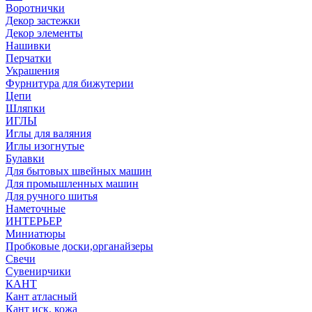
Воротнички
Декор застежки
Декор элементы
Нашивки
Перчатки
Украшения
Фурнитура для бижутерии
Цепи
Шляпки
ИГЛЫ
Иглы для валяния
Иглы изогнутые
Булавки
Для бытовых швейных машин
Для промышленных машин
Для ручного шитья
Наметочные
ИНТЕРЬЕР
Миниатюры
Пробковые доски,органайзеры
Свечи
Сувенирчики
КАНТ
Кант атласный
Кант иск. кожа