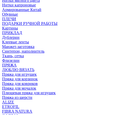
Нитки мятного цвета
Нитки капроновые
Армированные Китай
Обувные
ПЛЕЧИ
ПОДАРКИ РУЧНОЙ РАБОТЫ
Картины
ПРИКЛАД
Дублерин
Клеевые ленты
Манжет-заготовка
Синтепон, наполнитель
Ткань, сетка
Флизелин
ПРЯЖА
ЛЮБЛЮ ВЯЗАТЬ
Пряжа для игрушек
Пряжа для корзинок
Пряжа для ковриков
Пряжа для мочалок
Плюшевая пряжа для игрушек
Пряжа из шерсти
ALIZE
ETROFIL
FIBRA NATURA