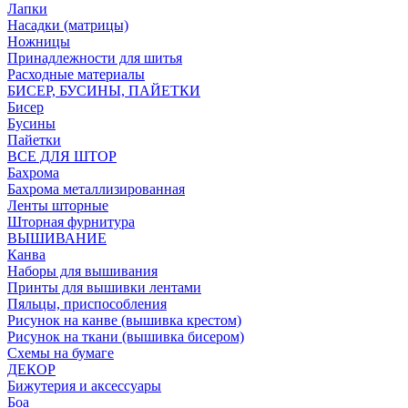
Лапки
Насадки (матрицы)
Ножницы
Принадлежности для шитья
Расходные материалы
БИСЕР, БУСИНЫ, ПАЙЕТКИ
Бисер
Бусины
Пайетки
ВСЕ ДЛЯ ШТОР
Бахрома
Бахрома металлизированная
Ленты шторные
Шторная фурнитура
ВЫШИВАНИЕ
Канва
Наборы для вышивания
Принты для вышивки лентами
Пяльцы, приспособления
Рисунок на канве (вышивка крестом)
Рисунок на ткани (вышивка бисером)
Схемы на бумаге
ДЕКОР
Бижутерия и аксессуары
Боа