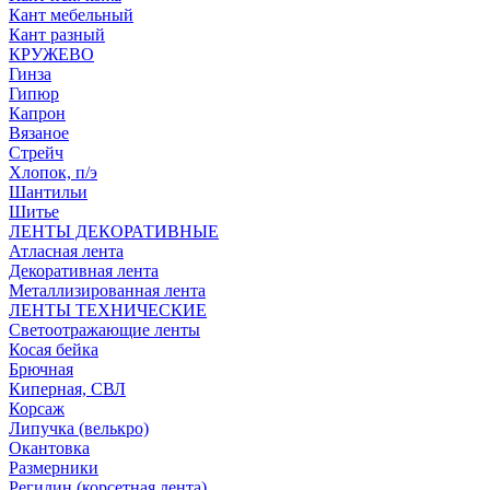
Кант мебельный
Кант разный
КРУЖЕВО
Гинза
Гипюр
Капрон
Вязаное
Стрейч
Хлопок, п/э
Шантильи
Шитье
ЛЕНТЫ ДЕКОРАТИВНЫЕ
Атласная лента
Декоративная лента
Металлизированная лента
ЛЕНТЫ ТЕХНИЧЕСКИЕ
Светоотражающие ленты
Косая бейка
Брючная
Киперная, СВЛ
Корсаж
Липучка (велькро)
Окантовка
Размерники
Регилин (корсетная лента)