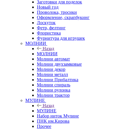
Заготовки для поделок
Новый год
Проволока, тросики
Оформление, скрапбукинг
Лоскуток
Фетр, фелтинг
Флористика
Фурнитура для игрушек
МОЛНИИ
Назад
МОЛНИИ
Молнии автомат
Молнии двухзамковые
Молнии декор
Молнии металл
Молнии Прибалтика
Молнии спираль
Молнии рулонка
Молнии трактор
МУЛИНЕ
Назад
МУЛИНЕ
Набор ниток Мулине
ПНК им.Кирова
Прочее