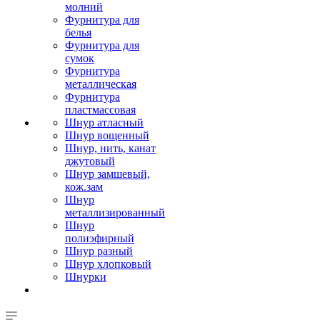
молний
Фурнитура для
белья
Фурнитура для
сумок
Фурнитура
металлическая
Фурнитура
пластмассовая
Шнур атласный
Шнур вощенный
Шнур, нить, канат
джутовый
Шнур замшевый,
кож.зам
Шнур
металлизированный
Шнур
полиэфирный
Шнур разный
Шнур хлопковый
Шнурки