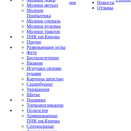
дня
Новости
Молнии металл
Отзывы
Молнии
Прибалтика
Молнии спираль
Молнии рулонка
Молнии трактор
ПНК им.Кирова
Прочее
Развивающие игры
Фетр
Бисероплетение
Вязание
Игрушки своими
руками
Картины шерстью
Скрапбукинг
Украшения
Шитье
Нашивки
Термоаппликации
Полиэстер
Армированные
ПНК им.Кирова
Специальные