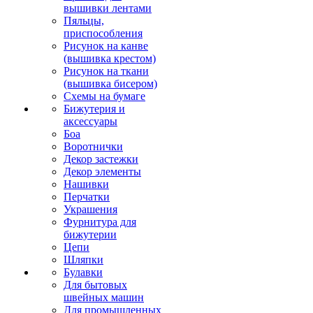
вышивки лентами
Пяльцы,
приспособления
Рисунок на канве
(вышивка крестом)
Рисунок на ткани
(вышивка бисером)
Схемы на бумаге
Бижутерия и
аксессуары
Боа
Воротнички
Декор застежки
Декор элементы
Нашивки
Перчатки
Украшения
Фурнитура для
бижутерии
Цепи
Шляпки
Булавки
Для бытовых
швейных машин
Для промышленных