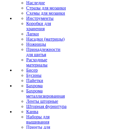
Наследие
Стразы для мозаики
Схемы для мозаики
Инструменты
Коробки для
хранения
Лапки
Насадки (матрицы)
Ножницы
Принадлежности
для шитья
Расходные
материалы
Бисер
Бусины
Пайетки
Бахрома
Бахрома
металлизированная
Ленты шторные
Шторная фурнитура
Канва
Наборы для
вышивания
Принты для