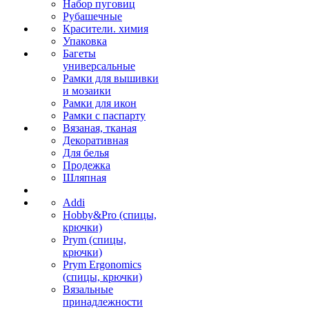
Набор пуговиц
Рубашечные
Красители. химия
Упаковка
Багеты
универсальные
Рамки для вышивки
и мозаики
Рамки для икон
Рамки с паспарту
Вязаная, тканая
Декоративная
Для белья
Продежка
Шляпная
Addi
Hobby&Pro (спицы,
крючки)
Prym (спицы,
крючки)
Prym Ergonomics
(спицы, крючки)
Вязальные
принадлежности