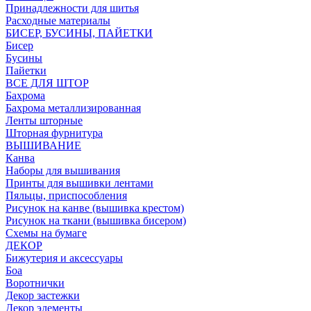
Принадлежности для шитья
Расходные материалы
БИСЕР, БУСИНЫ, ПАЙЕТКИ
Бисер
Бусины
Пайетки
ВСЕ ДЛЯ ШТОР
Бахрома
Бахрома металлизированная
Ленты шторные
Шторная фурнитура
ВЫШИВАНИЕ
Канва
Наборы для вышивания
Принты для вышивки лентами
Пяльцы, приспособления
Рисунок на канве (вышивка крестом)
Рисунок на ткани (вышивка бисером)
Схемы на бумаге
ДЕКОР
Бижутерия и аксессуары
Боа
Воротнички
Декор застежки
Декор элементы