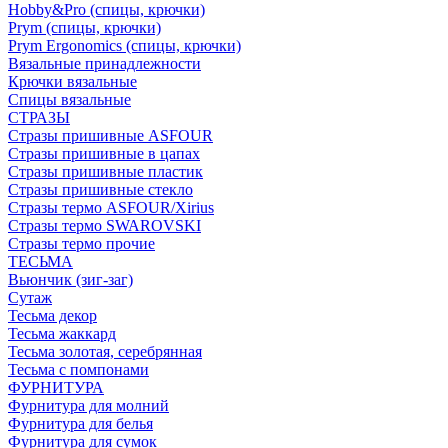
Hobby&Pro (спицы, крючки)
Prym (спицы, крючки)
Prym Ergonomics (спицы, крючки)
Вязальные принадлежности
Крючки вязальные
Спицы вязальные
СТРАЗЫ
Стразы пришивные ASFOUR
Стразы пришивные в цапах
Стразы пришивные пластик
Стразы пришивные стекло
Стразы термо ASFOUR/Xirius
Стразы термо SWAROVSKI
Стразы термо прочие
ТЕСЬМА
Вьюнчик (зиг-заг)
Сутаж
Тесьма декор
Тесьма жаккард
Тесьма золотая, серебрянная
Тесьма с помпонами
ФУРНИТУРА
Фурнитура для молний
Фурнитура для белья
Фурнитура для сумок