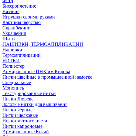
Фетр
Бисероплетение
Вязание
Игрушки своими руками
Картины шерстью
Скрапбукинг
Украшения
Шитье
НАШИВКИ, ТЕРМОАППЛИКАЦИИ
Нашивки
Термоаппликации
НИТКИ
Полиэстер
Армированные ПНК им.Кирова
Нитки швейные в промышленной намотке
Специальные
Мононить
Текстурированные нитки
Нитки Люрекс
Золотые нитки для вышивания
Нитки черные
Нитки шелковые
Нитки мятного цвета
Нитки капроновые
Армированные Китай