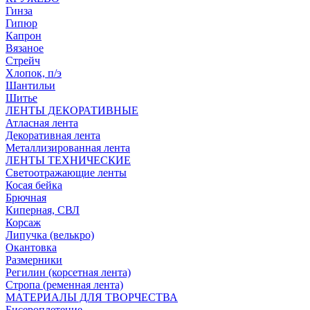
Гинза
Гипюр
Капрон
Вязаное
Стрейч
Хлопок, п/э
Шантильи
Шитье
ЛЕНТЫ ДЕКОРАТИВНЫЕ
Атласная лента
Декоративная лента
Металлизированная лента
ЛЕНТЫ ТЕХНИЧЕСКИЕ
Светоотражающие ленты
Косая бейка
Брючная
Киперная, СВЛ
Корсаж
Липучка (велькро)
Окантовка
Размерники
Регилин (корсетная лента)
Стропа (ременная лента)
МАТЕРИАЛЫ ДЛЯ ТВОРЧЕСТВА
Бисероплетение