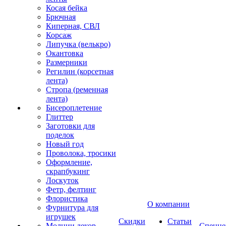
Косая бейка
Брючная
Киперная, СВЛ
Корсаж
Липучка (велькро)
Окантовка
Размерники
Регилин (корсетная
лента)
Стропа (ременная
лента)
Бисероплетение
Глиттер
Заготовки для
поделок
Новый год
Проволока, тросики
Оформление,
скрапбукинг
Лоскуток
Фетр, фелтинг
Флористика
О компании
Фурнитура для
игрушек
Скидки
Статьи
Молнии декор
Спецце