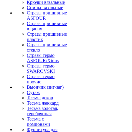
Крючки вязальные
Спицы вязальные
Стразы пришивные
ASFOUR
Стразы пришивные
в цапах
Стразы пришивные
пластик
Стразы пришивные
стекло
Стразы термо
ASFOUR/Xirius
Стразы термо
SWAROVSKI
Стразы термо
прочие
Вьюнчик (зиг-заг)
Сутаж
Тесьма декор
Тесьма жаккард
Тесьма золотая,
серебрянная
Тесьма с
помпонами
Фурнитура для