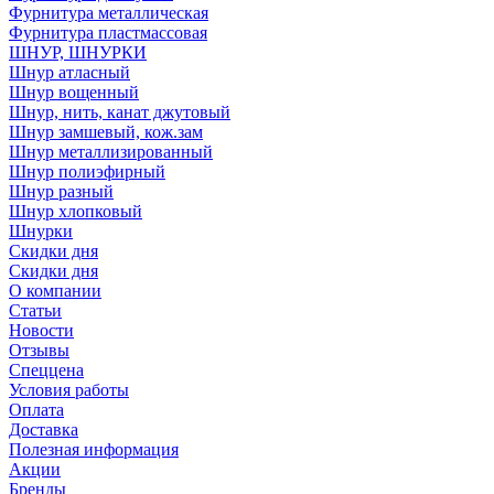
Фурнитура металлическая
Фурнитура пластмассовая
ШНУР, ШНУРКИ
Шнур атласный
Шнур вощенный
Шнур, нить, канат джутовый
Шнур замшевый, кож.зам
Шнур металлизированный
Шнур полиэфирный
Шнур разный
Шнур хлопковый
Шнурки
Скидки дня
Скидки дня
О компании
Статьи
Новости
Отзывы
Спеццена
Условия работы
Оплата
Доставка
Полезная информация
Акции
Бренды