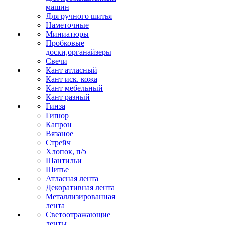
машин
Для ручного шитья
Наметочные
Миниатюры
Пробковые
доски,органайзеры
Свечи
Кант атласный
Кант иск. кожа
Кант мебельный
Кант разный
Гинза
Гипюр
Капрон
Вязаное
Стрейч
Хлопок, п/э
Шантильи
Шитье
Атласная лента
Декоративная лента
Металлизированная
лента
Светоотражающие
ленты