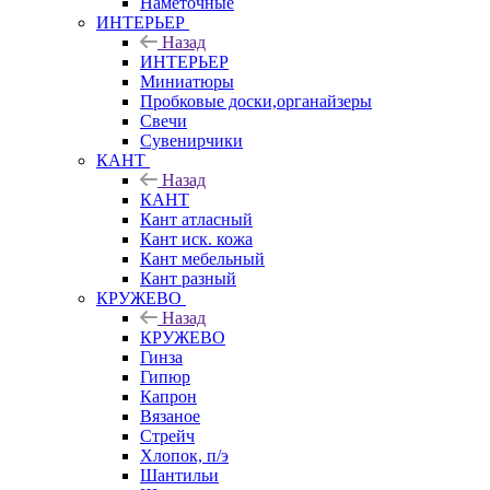
Наметочные
ИНТЕРЬЕР
Назад
ИНТЕРЬЕР
Миниатюры
Пробковые доски,органайзеры
Свечи
Сувенирчики
КАНТ
Назад
КАНТ
Кант атласный
Кант иск. кожа
Кант мебельный
Кант разный
КРУЖЕВО
Назад
КРУЖЕВО
Гинза
Гипюр
Капрон
Вязаное
Стрейч
Хлопок, п/э
Шантильи