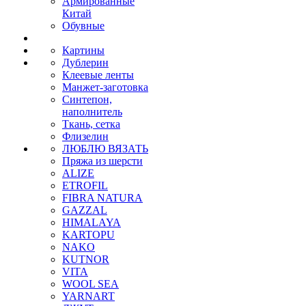
Армированные
Китай
Обувные
Картины
Дублерин
Клеевые ленты
Манжет-заготовка
Синтепон,
наполнитель
Ткань, сетка
Флизелин
ЛЮБЛЮ ВЯЗАТЬ
Пряжа из шерсти
ALIZE
ETROFIL
FIBRA NATURA
GAZZAL
HIMALAYA
KARTOPU
NAKO
KUTNOR
VITA
WOOL SEA
YARNART