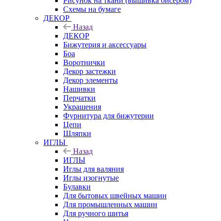
Рисунок на ткани (вышивка бисером)
Схемы на бумаге
ДЕКОР
Назад
ДЕКОР
Бижутерия и аксессуары
Боа
Воротнички
Декор застежки
Декор элементы
Нашивки
Перчатки
Украшения
Фурнитура для бижутерии
Цепи
Шляпки
ИГЛЫ
Назад
ИГЛЫ
Иглы для валяния
Иглы изогнутые
Булавки
Для бытовых швейных машин
Для промышленных машин
Для ручного шитья