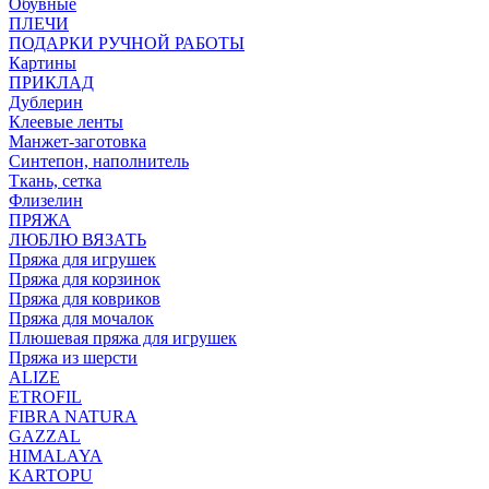
Обувные
ПЛЕЧИ
ПОДАРКИ РУЧНОЙ РАБОТЫ
Картины
ПРИКЛАД
Дублерин
Клеевые ленты
Манжет-заготовка
Синтепон, наполнитель
Ткань, сетка
Флизелин
ПРЯЖА
ЛЮБЛЮ ВЯЗАТЬ
Пряжа для игрушек
Пряжа для корзинок
Пряжа для ковриков
Пряжа для мочалок
Плюшевая пряжа для игрушек
Пряжа из шерсти
ALIZE
ETROFIL
FIBRA NATURA
GAZZAL
HIMALAYA
KARTOPU