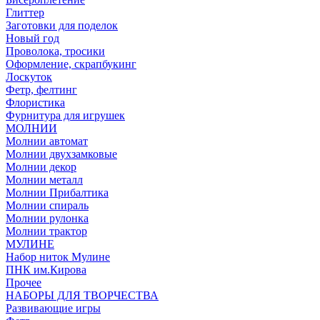
Глиттер
Заготовки для поделок
Новый год
Проволока, тросики
Оформление, скрапбукинг
Лоскуток
Фетр, фелтинг
Флористика
Фурнитура для игрушек
МОЛНИИ
Молнии автомат
Молнии двухзамковые
Молнии декор
Молнии металл
Молнии Прибалтика
Молнии спираль
Молнии рулонка
Молнии трактор
МУЛИНЕ
Набор ниток Мулине
ПНК им.Кирова
Прочее
НАБОРЫ ДЛЯ ТВОРЧЕСТВА
Развивающие игры