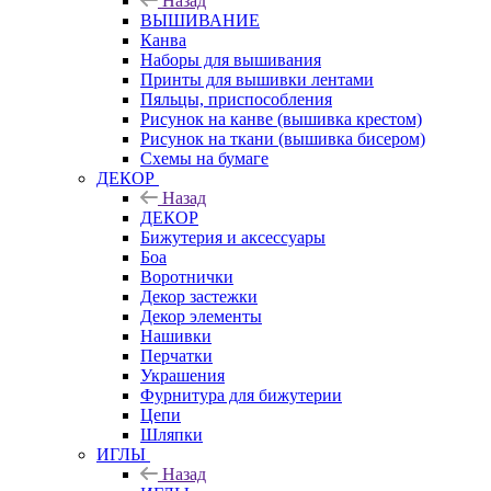
Назад
ВЫШИВАНИЕ
Канва
Наборы для вышивания
Принты для вышивки лентами
Пяльцы, приспособления
Рисунок на канве (вышивка крестом)
Рисунок на ткани (вышивка бисером)
Схемы на бумаге
ДЕКОР
Назад
ДЕКОР
Бижутерия и аксессуары
Боа
Воротнички
Декор застежки
Декор элементы
Нашивки
Перчатки
Украшения
Фурнитура для бижутерии
Цепи
Шляпки
ИГЛЫ
Назад