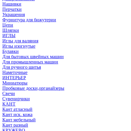
Нашивки
Перчатки
Украшения
Фурнитура для бижутерии
Цепи
Шляпки
ИГЛЫ
Иглы для валяния
Иглы изогнутые
Булавки
Для бытовых швейных машин
Для промышленных машин
Для ручного шитья
Наметочные
ИНТЕРЬЕР
Миниатюры
Пробковые доски,органайзеры
Свечи
Сувенирчики
КАНТ
Кант атласный
Кант иск. кожа
Кант мебельный
Кант разный
КРУЖЕВО