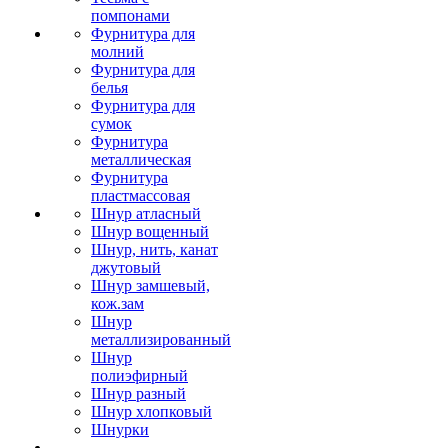
помпонами
Фурнитура для
молний
Фурнитура для
белья
Фурнитура для
сумок
Фурнитура
металлическая
Фурнитура
пластмассовая
Шнур атласный
Шнур вощенный
Шнур, нить, канат
джутовый
Шнур замшевый,
кож.зам
Шнур
металлизированный
Шнур
полиэфирный
Шнур разный
Шнур хлопковый
Шнурки