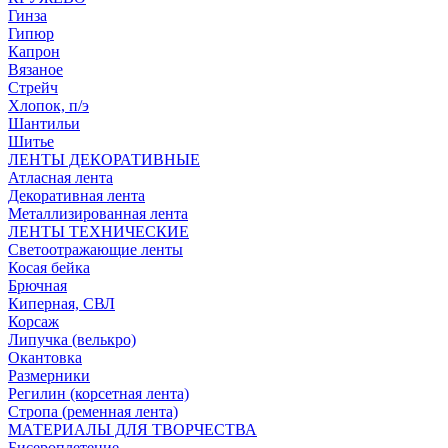
Гинза
Гипюр
Капрон
Вязаное
Стрейч
Хлопок, п/э
Шантильи
Шитье
ЛЕНТЫ ДЕКОРАТИВНЫЕ
Атласная лента
Декоративная лента
Металлизированная лента
ЛЕНТЫ ТЕХНИЧЕСКИЕ
Светоотражающие ленты
Косая бейка
Брючная
Киперная, СВЛ
Корсаж
Липучка (велькро)
Окантовка
Размерники
Регилин (корсетная лента)
Стропа (ременная лента)
МАТЕРИАЛЫ ДЛЯ ТВОРЧЕСТВА
Бисероплетение