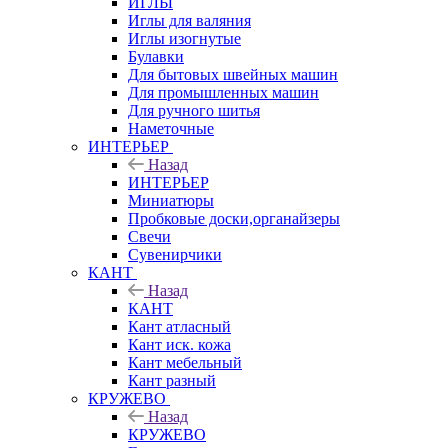
ИГЛЫ
Иглы для валяния
Иглы изогнутые
Булавки
Для бытовых швейных машин
Для промышленных машин
Для ручного шитья
Наметочные
ИНТЕРЬЕР
Назад
ИНТЕРЬЕР
Миниатюры
Пробковые доски,органайзеры
Свечи
Сувенирчики
КАНТ
Назад
КАНТ
Кант атласный
Кант иск. кожа
Кант мебельный
Кант разный
КРУЖЕВО
Назад
КРУЖЕВО