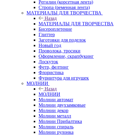
Регилин (корсетная лента)
Стропа (ременная лента)
МАТЕРИАЛЫ ДЛЯ ТВОРЧЕСТВА
Назад
МАТЕРИАЛЫ ДЛЯ ТВОРЧЕСТВА
Бисероплетение
Глиттер
Заготовки для поделок
Новый год
Проволока, тросики
Оформление, скрапбукинг
Лоскуток
Фетр, фелтинг
Флористика
Фурнитура для игрушек
МОЛНИИ
Назад
МОЛНИИ
Молнии автомат
Молнии двухзамковые
Молнии декор
Молнии металл
Молнии Прибалтика
Молнии спираль
Молнии рулонка