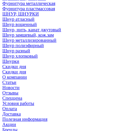
Фурнитура металлическая
Фурнитура пластмассовая
ШНУР, ШНУРКИ
Шнур атласный
Шнур вощенный
Шнур, нить, канат джутовый
Шнур замшевый, кож.зам
Шнур металлизированный
Шнур полиэфирный
Шнур разный
Шнур хлопковый
Шнурки
Скидки дня
Скидки дня
О компании
Статьи
Новости
Отзывы
Спеццена
Условия работы
Оплата
Доставка
Полезная информация
Акции
Бренды