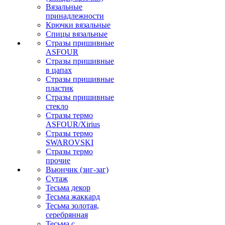
Вязальные
принадлежности
Крючки вязальные
Спицы вязальные
Стразы пришивные
ASFOUR
Стразы пришивные
в цапах
Стразы пришивные
пластик
Стразы пришивные
стекло
Стразы термо
ASFOUR/Xirius
Стразы термо
SWAROVSKI
Стразы термо
прочие
Вьюнчик (зиг-заг)
Сутаж
Тесьма декор
Тесьма жаккард
Тесьма золотая,
серебрянная
Тесьма с