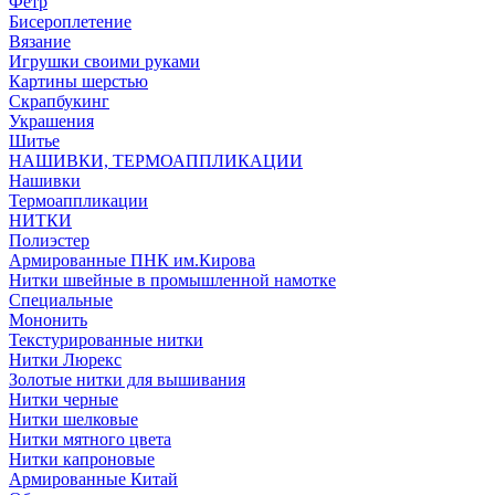
Фетр
Бисероплетение
Вязание
Игрушки своими руками
Картины шерстью
Скрапбукинг
Украшения
Шитье
НАШИВКИ, ТЕРМОАППЛИКАЦИИ
Нашивки
Термоаппликации
НИТКИ
Полиэстер
Армированные ПНК им.Кирова
Нитки швейные в промышленной намотке
Специальные
Мононить
Текстурированные нитки
Нитки Люрекс
Золотые нитки для вышивания
Нитки черные
Нитки шелковые
Нитки мятного цвета
Нитки капроновые
Армированные Китай