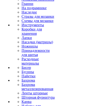
Гранни
На подрамнике
Наследие
Стразы для мозаики
Схемы для мозаики
Инструменты
Коробки для
хранения
Лапки
Насадки (матрицы)
Ножницы
Принадлежности
для шитья
Расходные
материалы
Бисер
Бусины
Пайетки
Бахрома
Бахрома
металлизированная
Ленты шторные
Шторная фурнитура
Канва
Наборы для