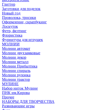
Глиттер
Заготовки для поделок
Новый год
Проволока, тросики
Оформление, скрапбукинг
Лоскуток
Фетр, фелтинг
Флористика
Фурнитура для игрушек
МОЛНИИ
Молнии автомат
Молнии двухзамковые
Молнии декор
Молнии металл
Молнии Прибалтика
Молнии спираль
Молнии рулонка
Молнии трактор
МУЛИНЕ
Набор ниток Мулине
ПНК им.Кирова
Прочее
НАБОРЫ ДЛЯ ТВОРЧЕСТВА
Развивающие игры