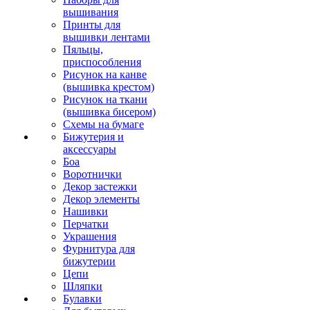
вышивания
Принты для
вышивки лентами
Пяльцы,
приспособления
Рисунок на канве
(вышивка крестом)
Рисунок на ткани
(вышивка бисером)
Схемы на бумаге
Бижутерия и
аксессуары
Боа
Воротнички
Декор застежки
Декор элементы
Нашивки
Перчатки
Украшения
Фурнитура для
бижутерии
Цепи
Шляпки
Булавки