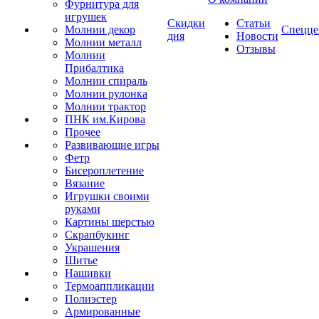
Фурнитура для
игрушек
Скидки
Статьи
Молнии декор
Спецце
дня
Новости
Молнии металл
Отзывы
Молнии
Прибалтика
Молнии спираль
Молнии рулонка
Молнии трактор
ПНК им.Кирова
Прочее
Развивающие игры
Фетр
Бисероплетение
Вязание
Игрушки своими
руками
Картины шерстью
Скрапбукинг
Украшения
Шитье
Нашивки
Термоаппликации
Полиэстер
Армированные