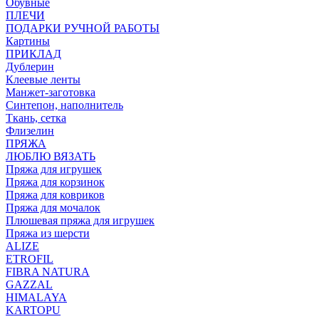
Обувные
ПЛЕЧИ
ПОДАРКИ РУЧНОЙ РАБОТЫ
Картины
ПРИКЛАД
Дублерин
Клеевые ленты
Манжет-заготовка
Синтепон, наполнитель
Ткань, сетка
Флизелин
ПРЯЖА
ЛЮБЛЮ ВЯЗАТЬ
Пряжа для игрушек
Пряжа для корзинок
Пряжа для ковриков
Пряжа для мочалок
Плюшевая пряжа для игрушек
Пряжа из шерсти
ALIZE
ETROFIL
FIBRA NATURA
GAZZAL
HIMALAYA
KARTOPU