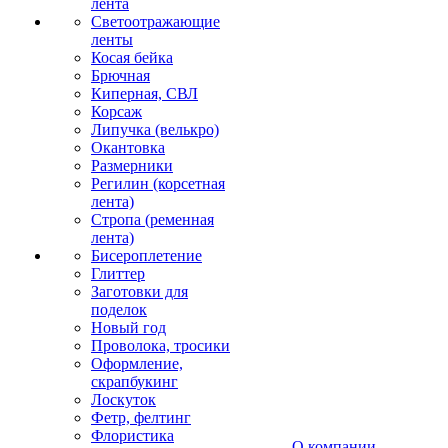
лента
Светоотражающие
ленты
Косая бейка
Брючная
Киперная, СВЛ
Корсаж
Липучка (велькро)
Окантовка
Размерники
Регилин (корсетная
лента)
Стропа (ременная
лента)
Бисероплетение
Глиттер
Заготовки для
поделок
Новый год
Проволока, тросики
Оформление,
скрапбукинг
Лоскуток
Фетр, фелтинг
Флористика
О компании