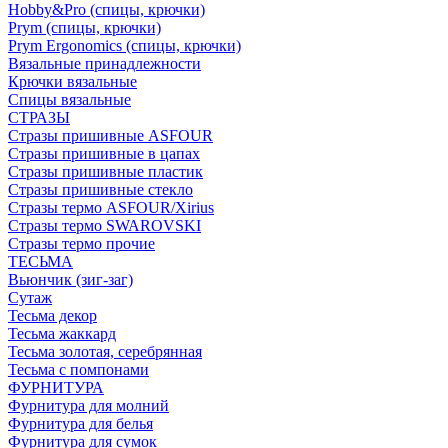
Hobby&Pro (спицы, крючки)
Prym (спицы, крючки)
Prym Ergonomics (спицы, крючки)
Вязальные принадлежности
Крючки вязальные
Спицы вязальные
СТРАЗЫ
Стразы пришивные ASFOUR
Стразы пришивные в цапах
Стразы пришивные пластик
Стразы пришивные стекло
Стразы термо ASFOUR/Xirius
Стразы термо SWAROVSKI
Стразы термо прочие
ТЕСЬМА
Вьюнчик (зиг-заг)
Сутаж
Тесьма декор
Тесьма жаккард
Тесьма золотая, серебрянная
Тесьма с помпонами
ФУРНИТУРА
Фурнитура для молний
Фурнитура для белья
Фурнитура для сумок