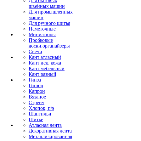
Для бытовых
швейных машин
Для промышленных
машин
Для ручного шитья
Наметочные
Миниатюры
Пробковые
доски,органайзеры
Свечи
Кант атласный
Кант иск. кожа
Кант мебельный
Кант разный
Гинза
Гипюр
Капрон
Вязаное
Стрейч
Хлопок, п/э
Шантильи
Шитье
Атласная лента
Декоративная лента
Металлизированная