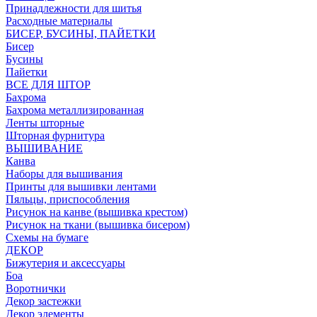
Принадлежности для шитья
Расходные материалы
БИСЕР, БУСИНЫ, ПАЙЕТКИ
Бисер
Бусины
Пайетки
ВСЕ ДЛЯ ШТОР
Бахрома
Бахрома металлизированная
Ленты шторные
Шторная фурнитура
ВЫШИВАНИЕ
Канва
Наборы для вышивания
Принты для вышивки лентами
Пяльцы, приспособления
Рисунок на канве (вышивка крестом)
Рисунок на ткани (вышивка бисером)
Схемы на бумаге
ДЕКОР
Бижутерия и аксессуары
Боа
Воротнички
Декор застежки
Декор элементы