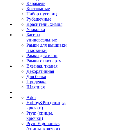
Карамель
Костюмные
Набор пуговиц
Рубашечные
Красители. химия
Упаковка
Багеты
универсальные
Рамки для вышивки
и мозаики
Рамки для икон
Рамки с паспарту
Вязаная, тканая
Декоративная
Для белья
Продежка
Шляпная
Addi
Hobby&Pro (спицы,
крючки)
Prym (спицы,
крючки)
Prym Ergonomics
(спицы, крючки)