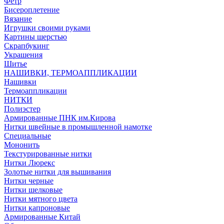
Фетр
Бисероплетение
Вязание
Игрушки своими руками
Картины шерстью
Скрапбукинг
Украшения
Шитье
НАШИВКИ, ТЕРМОАППЛИКАЦИИ
Нашивки
Термоаппликации
НИТКИ
Полиэстер
Армированные ПНК им.Кирова
Нитки швейные в промышленной намотке
Специальные
Мононить
Текстурированные нитки
Нитки Люрекс
Золотые нитки для вышивания
Нитки черные
Нитки шелковые
Нитки мятного цвета
Нитки капроновые
Армированные Китай