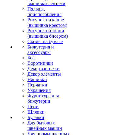
вышивки лентами
Пяльцы,
приспособления
Рисунок на канве
(вышивка крестом)
Рисунок на ткани
(вышивка бисером)
Схемы на бумаге
Бижутерия и
аксессуары
Боа
Воротнички
Декор застежки
Декор элементы
Нашивки
Перчатки
Украшения
Фурнитура для
бижутерии
Цепи
Шляпки
Булавки
Для бытовых
швейных машин
Для промышленных