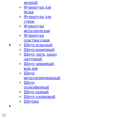
молний
Фурнитура для
белья
Фурнитура для
сумок
Фурнитура
металлическая
Фурнитура
пластмассовая
Шнур атласный
Шнур вощенный
Шнур, нить, канат
джутовый
Шнур замшевый,
кож.зам
Шнур
металлизированный
Шнур
полиэфирный
Шнур разный
Шнур хлопковый
Шнурки