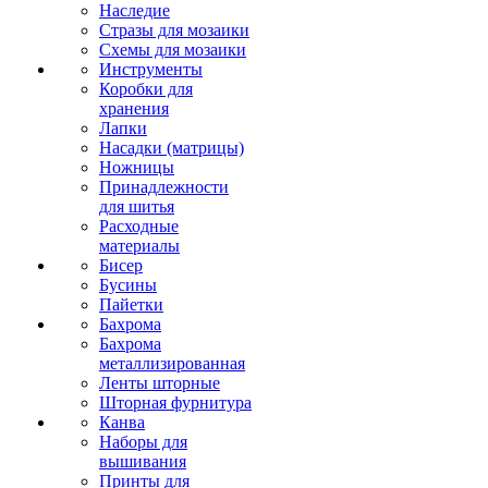
Наследие
Стразы для мозаики
Схемы для мозаики
Инструменты
Коробки для
хранения
Лапки
Насадки (матрицы)
Ножницы
Принадлежности
для шитья
Расходные
материалы
Бисер
Бусины
Пайетки
Бахрома
Бахрома
металлизированная
Ленты шторные
Шторная фурнитура
Канва
Наборы для
вышивания
Принты для