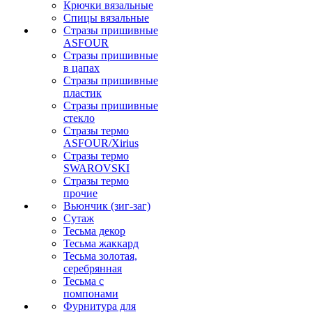
Крючки вязальные
Спицы вязальные
Стразы пришивные
ASFOUR
Стразы пришивные
в цапах
Стразы пришивные
пластик
Стразы пришивные
стекло
Стразы термо
ASFOUR/Xirius
Стразы термо
SWAROVSKI
Стразы термо
прочие
Вьюнчик (зиг-заг)
Сутаж
Тесьма декор
Тесьма жаккард
Тесьма золотая,
серебрянная
Тесьма с
помпонами
Фурнитура для