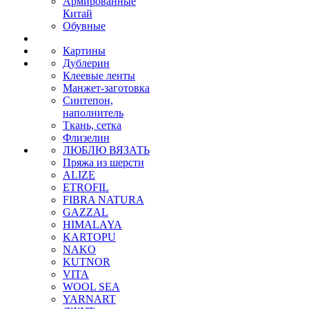
Армированные
Китай
Обувные
Картины
Дублерин
Клеевые ленты
Манжет-заготовка
Синтепон,
наполнитель
Ткань, сетка
Флизелин
ЛЮБЛЮ ВЯЗАТЬ
Пряжа из шерсти
ALIZE
ETROFIL
FIBRA NATURA
GAZZAL
HIMALAYA
KARTOPU
NAKO
KUTNOR
VITA
WOOL SEA
YARNART