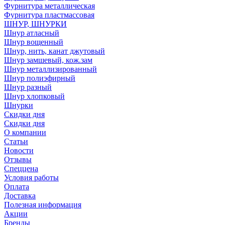
Фурнитура металлическая
Фурнитура пластмассовая
ШНУР, ШНУРКИ
Шнур атласный
Шнур вощенный
Шнур, нить, канат джутовый
Шнур замшевый, кож.зам
Шнур металлизированный
Шнур полиэфирный
Шнур разный
Шнур хлопковый
Шнурки
Скидки дня
Скидки дня
О компании
Статьи
Новости
Отзывы
Спеццена
Условия работы
Оплата
Доставка
Полезная информация
Акции
Бренды