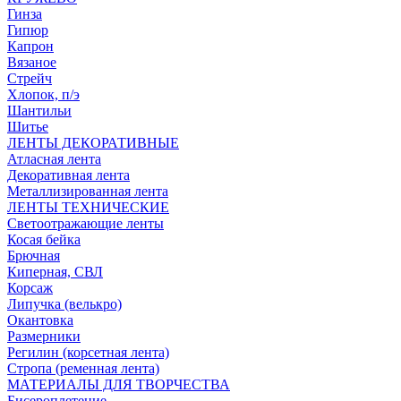
Гинза
Гипюр
Капрон
Вязаное
Стрейч
Хлопок, п/э
Шантильи
Шитье
ЛЕНТЫ ДЕКОРАТИВНЫЕ
Атласная лента
Декоративная лента
Металлизированная лента
ЛЕНТЫ ТЕХНИЧЕСКИЕ
Светоотражающие ленты
Косая бейка
Брючная
Киперная, СВЛ
Корсаж
Липучка (велькро)
Окантовка
Размерники
Регилин (корсетная лента)
Стропа (ременная лента)
МАТЕРИАЛЫ ДЛЯ ТВОРЧЕСТВА
Бисероплетение