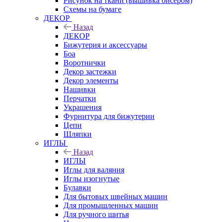
Рисунок на ткани (вышивка бисером)
Схемы на бумаге
ДЕКОР
Назад
ДЕКОР
Бижутерия и аксессуары
Боа
Воротнички
Декор застежки
Декор элементы
Нашивки
Перчатки
Украшения
Фурнитура для бижутерии
Цепи
Шляпки
ИГЛЫ
Назад
ИГЛЫ
Иглы для валяния
Иглы изогнутые
Булавки
Для бытовых швейных машин
Для промышленных машин
Для ручного шитья