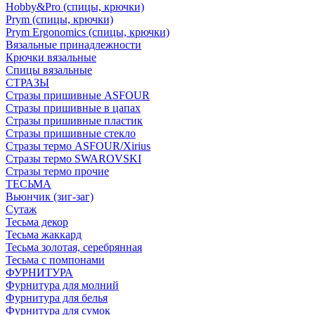
Hobby&Pro (спицы, крючки)
Prym (спицы, крючки)
Prym Ergonomics (спицы, крючки)
Вязальные принадлежности
Крючки вязальные
Спицы вязальные
СТРАЗЫ
Стразы пришивные ASFOUR
Стразы пришивные в цапах
Стразы пришивные пластик
Стразы пришивные стекло
Стразы термо ASFOUR/Xirius
Стразы термо SWAROVSKI
Стразы термо прочие
ТЕСЬМА
Вьюнчик (зиг-заг)
Сутаж
Тесьма декор
Тесьма жаккард
Тесьма золотая, серебрянная
Тесьма с помпонами
ФУРНИТУРА
Фурнитура для молний
Фурнитура для белья
Фурнитура для сумок