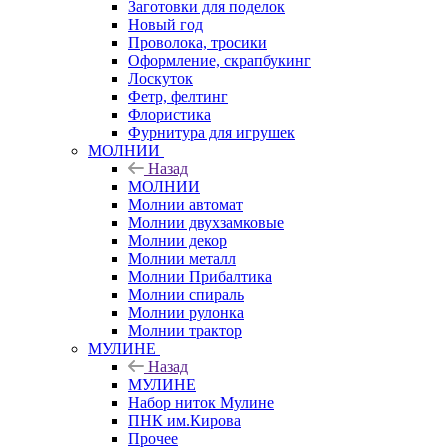
Заготовки для поделок
Новый год
Проволока, тросики
Оформление, скрапбукинг
Лоскуток
Фетр, фелтинг
Флористика
Фурнитура для игрушек
МОЛНИИ
Назад
МОЛНИИ
Молнии автомат
Молнии двухзамковые
Молнии декор
Молнии металл
Молнии Прибалтика
Молнии спираль
Молнии рулонка
Молнии трактор
МУЛИНЕ
Назад
МУЛИНЕ
Набор ниток Мулине
ПНК им.Кирова
Прочее