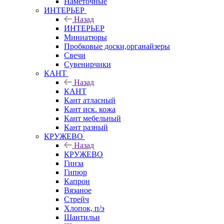
Наметочные
ИНТЕРЬЕР
Назад
ИНТЕРЬЕР
Миниатюры
Пробковые доски,органайзеры
Свечи
Сувенирчики
КАНТ
Назад
КАНТ
Кант атласный
Кант иск. кожа
Кант мебельный
Кант разный
КРУЖЕВО
Назад
КРУЖЕВО
Гинза
Гипюр
Капрон
Вязаное
Стрейч
Хлопок, п/э
Шантильи