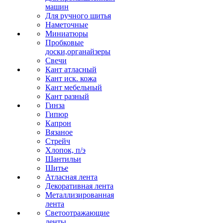
машин
Для ручного шитья
Наметочные
Миниатюры
Пробковые
доски,органайзеры
Свечи
Кант атласный
Кант иск. кожа
Кант мебельный
Кант разный
Гинза
Гипюр
Капрон
Вязаное
Стрейч
Хлопок, п/э
Шантильи
Шитье
Атласная лента
Декоративная лента
Металлизированная
лента
Светоотражающие
ленты