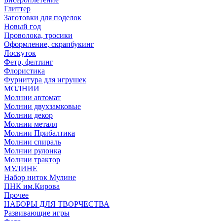
Глиттер
Заготовки для поделок
Новый год
Проволока, тросики
Оформление, скрапбукинг
Лоскуток
Фетр, фелтинг
Флористика
Фурнитура для игрушек
МОЛНИИ
Молнии автомат
Молнии двухзамковые
Молнии декор
Молнии металл
Молнии Прибалтика
Молнии спираль
Молнии рулонка
Молнии трактор
МУЛИНЕ
Набор ниток Мулине
ПНК им.Кирова
Прочее
НАБОРЫ ДЛЯ ТВОРЧЕСТВА
Развивающие игры