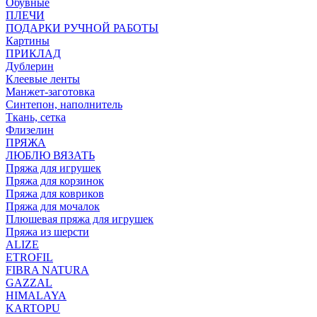
Обувные
ПЛЕЧИ
ПОДАРКИ РУЧНОЙ РАБОТЫ
Картины
ПРИКЛАД
Дублерин
Клеевые ленты
Манжет-заготовка
Синтепон, наполнитель
Ткань, сетка
Флизелин
ПРЯЖА
ЛЮБЛЮ ВЯЗАТЬ
Пряжа для игрушек
Пряжа для корзинок
Пряжа для ковриков
Пряжа для мочалок
Плюшевая пряжа для игрушек
Пряжа из шерсти
ALIZE
ETROFIL
FIBRA NATURA
GAZZAL
HIMALAYA
KARTOPU