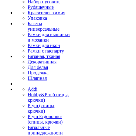
Набор пуговиц
Рубашечные
Красители. химия
Упаковка
Багеты
универсальные
Рамки для вышивки
и мозаики
Рамки для икон
Рамки с паспарту
Вязаная, тканая
Декоративная
Для белья
Продежка
Шляпная
Addi
Hobby&Pro (спицы,
крючки)
Prym (спицы,
крючки)
Prym Ergonomics
(спицы, крючки)
Вязальные
принадлежности