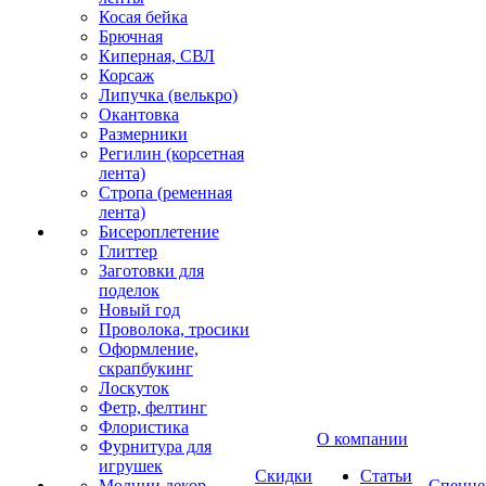
Косая бейка
Брючная
Киперная, СВЛ
Корсаж
Липучка (велькро)
Окантовка
Размерники
Регилин (корсетная
лента)
Стропа (ременная
лента)
Бисероплетение
Глиттер
Заготовки для
поделок
Новый год
Проволока, тросики
Оформление,
скрапбукинг
Лоскуток
Фетр, фелтинг
Флористика
О компании
Фурнитура для
игрушек
Скидки
Статьи
Молнии декор
Спецце