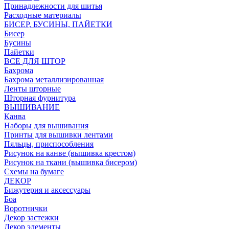
Принадлежности для шитья
Расходные материалы
БИСЕР, БУСИНЫ, ПАЙЕТКИ
Бисер
Бусины
Пайетки
ВСЕ ДЛЯ ШТОР
Бахрома
Бахрома металлизированная
Ленты шторные
Шторная фурнитура
ВЫШИВАНИЕ
Канва
Наборы для вышивания
Принты для вышивки лентами
Пяльцы, приспособления
Рисунок на канве (вышивка крестом)
Рисунок на ткани (вышивка бисером)
Схемы на бумаге
ДЕКОР
Бижутерия и аксессуары
Боа
Воротнички
Декор застежки
Декор элементы