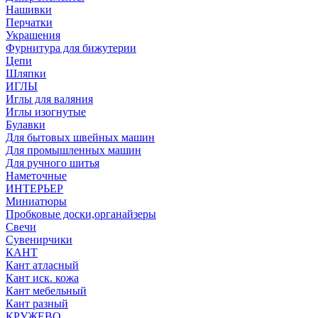
Нашивки
Перчатки
Украшения
Фурнитура для бижутерии
Цепи
Шляпки
ИГЛЫ
Иглы для валяния
Иглы изогнутые
Булавки
Для бытовых швейных машин
Для промышленных машин
Для ручного шитья
Наметочные
ИНТЕРЬЕР
Миниатюры
Пробковые доски,органайзеры
Свечи
Сувенирчики
КАНТ
Кант атласный
Кант иск. кожа
Кант мебельный
Кант разный
КРУЖЕВО