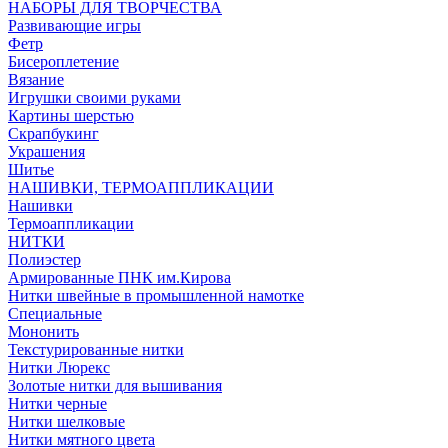
НАБОРЫ ДЛЯ ТВОРЧЕСТВА
Развивающие игры
Фетр
Бисероплетение
Вязание
Игрушки своими руками
Картины шерстью
Скрапбукинг
Украшения
Шитье
НАШИВКИ, ТЕРМОАППЛИКАЦИИ
Нашивки
Термоаппликации
НИТКИ
Полиэстер
Армированные ПНК им.Кирова
Нитки швейные в промышленной намотке
Специальные
Мононить
Текстурированные нитки
Нитки Люрекс
Золотые нитки для вышивания
Нитки черные
Нитки шелковые
Нитки мятного цвета