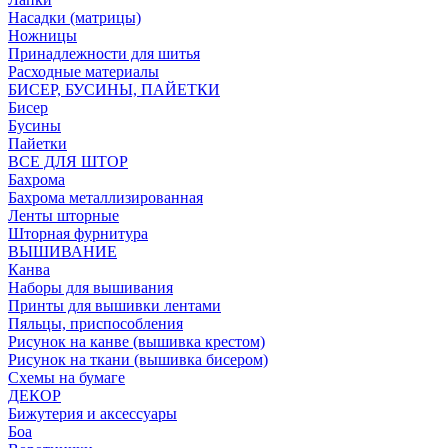
Насадки (матрицы)
Ножницы
Принадлежности для шитья
Расходные материалы
БИСЕР, БУСИНЫ, ПАЙЕТКИ
Бисер
Бусины
Пайетки
ВСЕ ДЛЯ ШТОР
Бахрома
Бахрома металлизированная
Ленты шторные
Шторная фурнитура
ВЫШИВАНИЕ
Канва
Наборы для вышивания
Принты для вышивки лентами
Пяльцы, приспособления
Рисунок на канве (вышивка крестом)
Рисунок на ткани (вышивка бисером)
Схемы на бумаге
ДЕКОР
Бижутерия и аксессуары
Боа