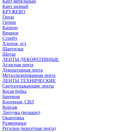
Кант мебельный
Кант разный
КРУЖЕВО
Гинза
Гипюр
Капрон
Вязаное
Стрейч
Хлопок, п/э
Шантильи
Шитье
ЛЕНТЫ ДЕКОРАТИВНЫЕ
Атласная лента
Декоративная лента
Металлизированная лента
ЛЕНТЫ ТЕХНИЧЕСКИЕ
Светоотражающие ленты
Косая бейка
Брючная
Киперная, СВЛ
Корсаж
Липучка (велькро)
Окантовка
Размерники
Регилин (корсетная лента)