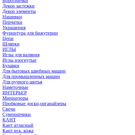
Воротнички
Декор застежки
Декор элементы
Нашивки
Перчатки
Украшения
Фурнитура для бижутерии
Цепи
Шляпки
ИГЛЫ
Иглы для валяния
Иглы изогнутые
Булавки
Для бытовых швейных машин
Для промышленных машин
Для ручного шитья
Наметочные
ИНТЕРЬЕР
Миниатюры
Пробковые доски,органайзеры
Свечи
Сувенирчики
КАНТ
Кант атласный
Кант иск. кожа