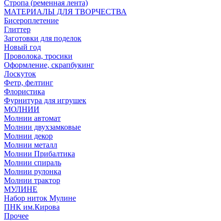
Стропа (ременная лента)
МАТЕРИАЛЫ ДЛЯ ТВОРЧЕСТВА
Бисероплетение
Глиттер
Заготовки для поделок
Новый год
Проволока, тросики
Оформление, скрапбукинг
Лоскуток
Фетр, фелтинг
Флористика
Фурнитура для игрушек
МОЛНИИ
Молнии автомат
Молнии двухзамковые
Молнии декор
Молнии металл
Молнии Прибалтика
Молнии спираль
Молнии рулонка
Молнии трактор
МУЛИНЕ
Набор ниток Мулине
ПНК им.Кирова
Прочее