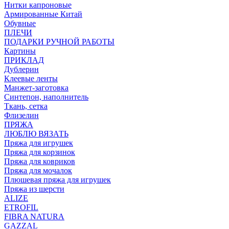
Нитки капроновые
Армированные Китай
Обувные
ПЛЕЧИ
ПОДАРКИ РУЧНОЙ РАБОТЫ
Картины
ПРИКЛАД
Дублерин
Клеевые ленты
Манжет-заготовка
Синтепон, наполнитель
Ткань, сетка
Флизелин
ПРЯЖА
ЛЮБЛЮ ВЯЗАТЬ
Пряжа для игрушек
Пряжа для корзинок
Пряжа для ковриков
Пряжа для мочалок
Плюшевая пряжа для игрушек
Пряжа из шерсти
ALIZE
ETROFIL
FIBRA NATURA
GAZZAL