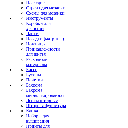
Наследие
Стразы для мозаики
Схемы для мозаики
Инструменты
Коробки для
хранения
Лапки
Насадки (матрицы)
Ножницы
Принадлежности
для шитья
Расходные
материалы
Бисер
Бусины
Пайетки
Бахрома
Бахрома
металлизированная
Ленты шторные
Шторная фурнитура
Канва
Наборы для
вышивания
Принты для