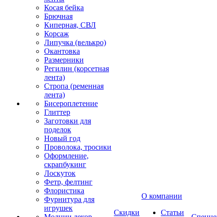
Косая бейка
Брючная
Киперная, СВЛ
Корсаж
Липучка (велькро)
Окантовка
Размерники
Регилин (корсетная
лента)
Стропа (ременная
лента)
Бисероплетение
Глиттер
Заготовки для
поделок
Новый год
Проволока, тросики
Оформление,
скрапбукинг
Лоскуток
Фетр, фелтинг
Флористика
О компании
Фурнитура для
игрушек
Скидки
Статьи
Молнии декор
Спецце