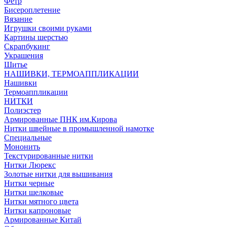
Фетр
Бисероплетение
Вязание
Игрушки своими руками
Картины шерстью
Скрапбукинг
Украшения
Шитье
НАШИВКИ, ТЕРМОАППЛИКАЦИИ
Нашивки
Термоаппликации
НИТКИ
Полиэстер
Армированные ПНК им.Кирова
Нитки швейные в промышленной намотке
Специальные
Мононить
Текстурированные нитки
Нитки Люрекс
Золотые нитки для вышивания
Нитки черные
Нитки шелковые
Нитки мятного цвета
Нитки капроновые
Армированные Китай