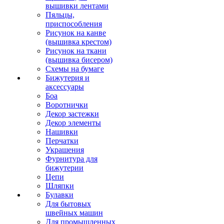
вышивки лентами
Пяльцы,
приспособления
Рисунок на канве
(вышивка крестом)
Рисунок на ткани
(вышивка бисером)
Схемы на бумаге
Бижутерия и
аксессуары
Боа
Воротнички
Декор застежки
Декор элементы
Нашивки
Перчатки
Украшения
Фурнитура для
бижутерии
Цепи
Шляпки
Булавки
Для бытовых
швейных машин
Для промышленных