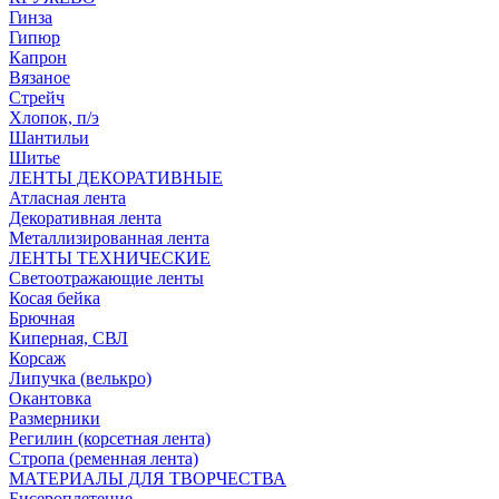
Гинза
Гипюр
Капрон
Вязаное
Стрейч
Хлопок, п/э
Шантильи
Шитье
ЛЕНТЫ ДЕКОРАТИВНЫЕ
Атласная лента
Декоративная лента
Металлизированная лента
ЛЕНТЫ ТЕХНИЧЕСКИЕ
Светоотражающие ленты
Косая бейка
Брючная
Киперная, СВЛ
Корсаж
Липучка (велькро)
Окантовка
Размерники
Регилин (корсетная лента)
Стропа (ременная лента)
МАТЕРИАЛЫ ДЛЯ ТВОРЧЕСТВА
Бисероплетение