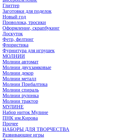
Глиттер
Заготовки для поделок
Новый год
Проволока, тросики
Оформление, скрапбукинг
Лоскуток
Фетр, фелтинг
Флористика
Фурнитура для игрушек
МОЛНИИ
Молнии автомат
Молнии двухзамковые
Молнии декор
Молнии металл
Молнии Прибалтика
Молнии спираль
Молнии рулонка
Молнии трактор
МУЛИНЕ
Набор ниток Мулине
ПНК им.Кирова
Прочее
НАБОРЫ ДЛЯ ТВОРЧЕСТВА
Развивающие игры