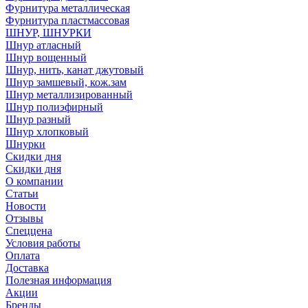
Фурнитура металлическая
Фурнитура пластмассовая
ШНУР, ШНУРКИ
Шнур атласный
Шнур вощенный
Шнур, нить, канат джутовый
Шнур замшевый, кож.зам
Шнур металлизированный
Шнур полиэфирный
Шнур разный
Шнур хлопковый
Шнурки
Скидки дня
Скидки дня
О компании
Статьи
Новости
Отзывы
Спеццена
Условия работы
Оплата
Доставка
Полезная информация
Акции
Бренды