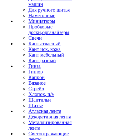
машин
Для ручного шитья
Наметочные
Миниатюры
Пробковые
доски,органайзеры
Свечи
Кант атласный
Кант иск. кожа
Кант мебельный
Кант разный
Гинза
Гипюр
Капрон
Вязаное
Стрейч
Хлопок, п/э
Шантильи
Шитье
Атласная лента
Декоративная лента
Металлизированная
лента
Светоотражающие
ленты