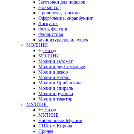
Заготовки для поделок
Новый год
Проволока, тросики
Оформление, скрапбукинг
Лоскуток
Фетр, фелтинг
Флористика
Фурнитура для игрушек
МОЛНИИ
Назад
МОЛНИИ
Молнии автомат
Молнии двухзамковые
Молнии декор
Молнии металл
Молнии Прибалтика
Молнии спираль
Молнии рулонка
Молнии трактор
МУЛИНЕ
Назад
МУЛИНЕ
Набор ниток Мулине
ПНК им.Кирова
Прочее