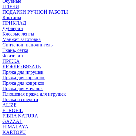
Обувные
ПЛЕЧИ
ПОДАРКИ РУЧНОЙ РАБОТЫ
Картины
ПРИКЛАД
Дублерин
Клеевые ленты
Манжет-заготовка
Синтепон, наполнитель
Ткань, сетка
Флизелин
ПРЯЖА
ЛЮБЛЮ ВЯЗАТЬ
Пряжа для игрушек
Пряжа для корзинок
Пряжа для ковриков
Пряжа для мочалок
Плюшевая пряжа для игрушек
Пряжа из шерсти
ALIZE
ETROFIL
FIBRA NATURA
GAZZAL
HIMALAYA
KARTOPU