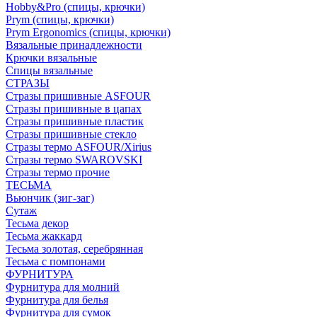
Hobby&Pro (спицы, крючки)
Prym (спицы, крючки)
Prym Ergonomics (спицы, крючки)
Вязальные принадлежности
Крючки вязальные
Спицы вязальные
СТРАЗЫ
Стразы пришивные ASFOUR
Стразы пришивные в цапах
Стразы пришивные пластик
Стразы пришивные стекло
Стразы термо ASFOUR/Xirius
Стразы термо SWAROVSKI
Стразы термо прочие
ТЕСЬМА
Вьюнчик (зиг-заг)
Сутаж
Тесьма декор
Тесьма жаккард
Тесьма золотая, серебрянная
Тесьма с помпонами
ФУРНИТУРА
Фурнитура для молний
Фурнитура для белья
Фурнитура для сумок