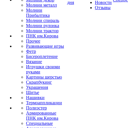
дня
Новости
Молнии металл
Отзывы
Молнии
Прибалтика
Молнии спираль
Молнии рулонка
Молнии трактор
ПНК им.Кирова
Прочее
Развивающие игры
Фетр
Бисероплетение
Вязание
Игрушки своими
руками
Картины шерстью
Скрапбукинг
Украшения
Шитье
Нашивки
Термоаппликации
Полиэстер
Армированные
ПНК им.Кирова
Специальные