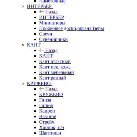
Наметочные
ИНТЕРЬЕР
Назад
ИНТЕРЬЕР
Миниатюры
Пробковые доски,органайзеры
Свечи
Сувенирчики
КАНТ
Назад
КАНТ
Кант атласный
Кант иск. кожа
Кант мебельный
Кант разный
КРУЖЕВО
Назад
КРУЖЕВО
Гинза
Гипюр
Капрон
Вязаное
Стрейч
Хлопок, п/э
Шантильи