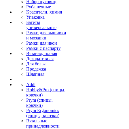
Набор пуговиц
Рубашечные
Красители. химия
Упаковка
Багеты
универсальные
Рамки для вышивки
и мозаики
Рамки для икон
Рамки с паспарту
Вязаная, тканая
Декоративная
Для белья
Продежка
Шляпная
Addi
Hobby&Pro (спицы,
крючки)
Prym (спицы,
крючки)
Prym Ergonomics
(спицы, крючки)
Вязальные
принадлежности