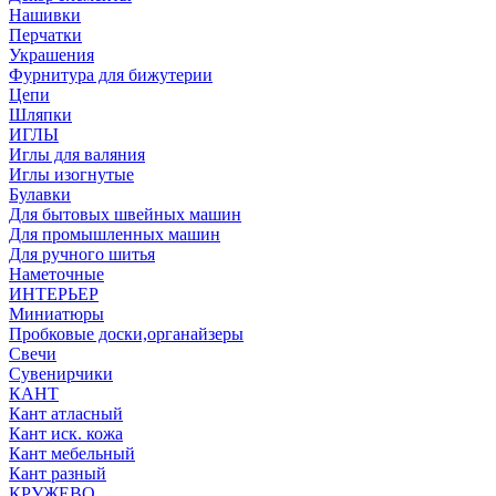
Нашивки
Перчатки
Украшения
Фурнитура для бижутерии
Цепи
Шляпки
ИГЛЫ
Иглы для валяния
Иглы изогнутые
Булавки
Для бытовых швейных машин
Для промышленных машин
Для ручного шитья
Наметочные
ИНТЕРЬЕР
Миниатюры
Пробковые доски,органайзеры
Свечи
Сувенирчики
КАНТ
Кант атласный
Кант иск. кожа
Кант мебельный
Кант разный
КРУЖЕВО