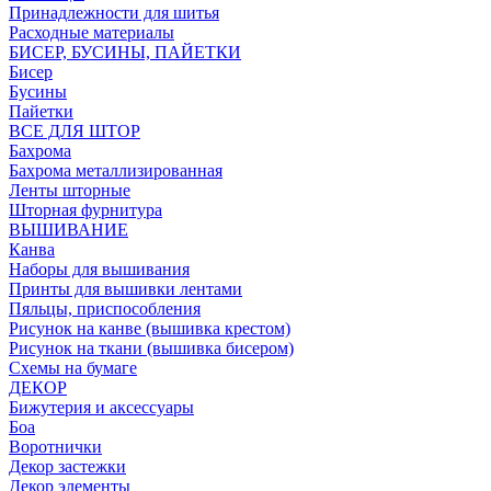
Принадлежности для шитья
Расходные материалы
БИСЕР, БУСИНЫ, ПАЙЕТКИ
Бисер
Бусины
Пайетки
ВСЕ ДЛЯ ШТОР
Бахрома
Бахрома металлизированная
Ленты шторные
Шторная фурнитура
ВЫШИВАНИЕ
Канва
Наборы для вышивания
Принты для вышивки лентами
Пяльцы, приспособления
Рисунок на канве (вышивка крестом)
Рисунок на ткани (вышивка бисером)
Схемы на бумаге
ДЕКОР
Бижутерия и аксессуары
Боа
Воротнички
Декор застежки
Декор элементы