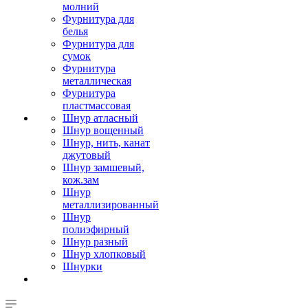
молний
Фурнитура для
белья
Фурнитура для
сумок
Фурнитура
металлическая
Фурнитура
пластмассовая
Шнур атласный
Шнур вощенный
Шнур, нить, канат
джутовый
Шнур замшевый,
кож.зам
Шнур
металлизированный
Шнур
полиэфирный
Шнур разный
Шнур хлопковый
Шнурки