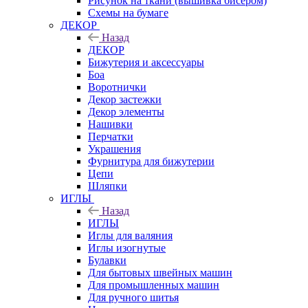
Рисунок на ткани (вышивка бисером)
Схемы на бумаге
ДЕКОР
Назад
ДЕКОР
Бижутерия и аксессуары
Боа
Воротнички
Декор застежки
Декор элементы
Нашивки
Перчатки
Украшения
Фурнитура для бижутерии
Цепи
Шляпки
ИГЛЫ
Назад
ИГЛЫ
Иглы для валяния
Иглы изогнутые
Булавки
Для бытовых швейных машин
Для промышленных машин
Для ручного шитья