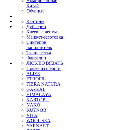
Армированные
Китай
Обувные
Картины
Дублерин
Клеевые ленты
Манжет-заготовка
Синтепон,
наполнитель
Ткань, сетка
Флизелин
ЛЮБЛЮ ВЯЗАТЬ
Пряжа из шерсти
ALIZE
ETROFIL
FIBRA NATURA
GAZZAL
HIMALAYA
KARTOPU
NAKO
KUTNOR
VITA
WOOL SEA
YARNART