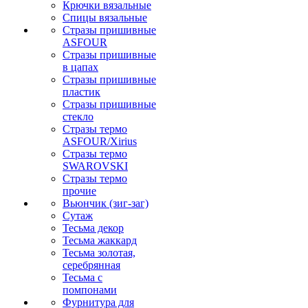
Крючки вязальные
Спицы вязальные
Стразы пришивные
ASFOUR
Стразы пришивные
в цапах
Стразы пришивные
пластик
Стразы пришивные
стекло
Стразы термо
ASFOUR/Xirius
Стразы термо
SWAROVSKI
Стразы термо
прочие
Вьюнчик (зиг-заг)
Сутаж
Тесьма декор
Тесьма жаккард
Тесьма золотая,
серебрянная
Тесьма с
помпонами
Фурнитура для