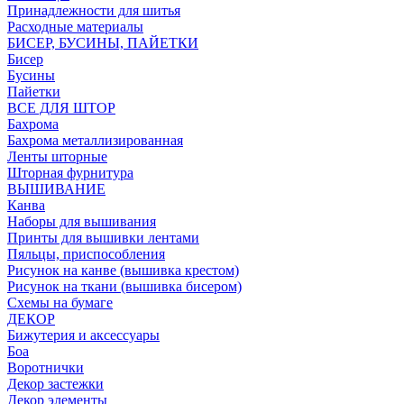
Принадлежности для шитья
Расходные материалы
БИСЕР, БУСИНЫ, ПАЙЕТКИ
Бисер
Бусины
Пайетки
ВСЕ ДЛЯ ШТОР
Бахрома
Бахрома металлизированная
Ленты шторные
Шторная фурнитура
ВЫШИВАНИЕ
Канва
Наборы для вышивания
Принты для вышивки лентами
Пяльцы, приспособления
Рисунок на канве (вышивка крестом)
Рисунок на ткани (вышивка бисером)
Схемы на бумаге
ДЕКОР
Бижутерия и аксессуары
Боа
Воротнички
Декор застежки
Декор элементы