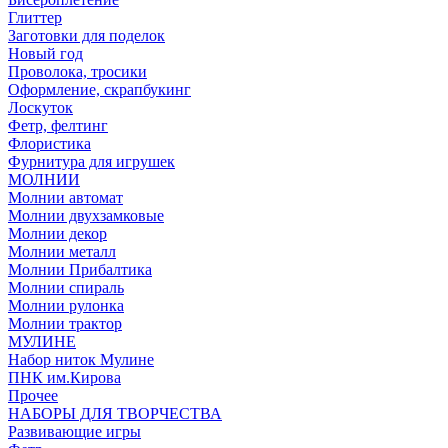
Глиттер
Заготовки для поделок
Новый год
Проволока, тросики
Оформление, скрапбукинг
Лоскуток
Фетр, фелтинг
Флористика
Фурнитура для игрушек
МОЛНИИ
Молнии автомат
Молнии двухзамковые
Молнии декор
Молнии металл
Молнии Прибалтика
Молнии спираль
Молнии рулонка
Молнии трактор
МУЛИНЕ
Набор ниток Мулине
ПНК им.Кирова
Прочее
НАБОРЫ ДЛЯ ТВОРЧЕСТВА
Развивающие игры