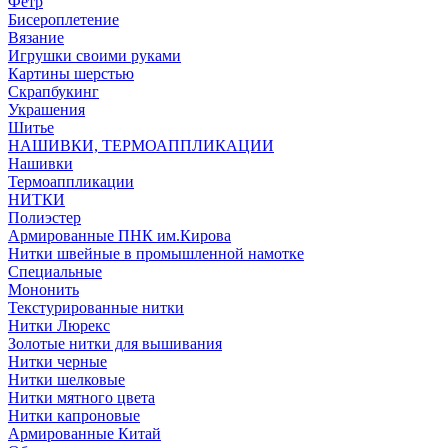
Фетр
Бисероплетение
Вязание
Игрушки своими руками
Картины шерстью
Скрапбукинг
Украшения
Шитье
НАШИВКИ, ТЕРМОАППЛИКАЦИИ
Нашивки
Термоаппликации
НИТКИ
Полиэстер
Армированные ПНК им.Кирова
Нитки швейные в промышленной намотке
Специальные
Мононить
Текстурированные нитки
Нитки Люрекс
Золотые нитки для вышивания
Нитки черные
Нитки шелковые
Нитки мятного цвета
Нитки капроновые
Армированные Китай