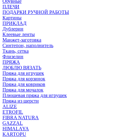
Обувные
ПЛЕЧИ
ПОДАРКИ РУЧНОЙ РАБОТЫ
Картины
ПРИКЛАД
Дублерин
Клеевые ленты
Манжет-заготовка
Синтепон, наполнитель
Ткань, сетка
Флизелин
ПРЯЖА
ЛЮБЛЮ ВЯЗАТЬ
Пряжа для игрушек
Пряжа для корзинок
Пряжа для ковриков
Пряжа для мочалок
Плюшевая пряжа для игрушек
Пряжа из шерсти
ALIZE
ETROFIL
FIBRA NATURA
GAZZAL
HIMALAYA
KARTOPU