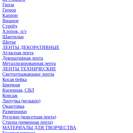
Гинза
Гипюр
Капрон
Вязаное
Стрейч
Хлопок, п/э
Шантильи
Шитье
ЛЕНТЫ ДЕКОРАТИВНЫЕ
Атласная лента
Декоративная лента
Металлизированная лента
ЛЕНТЫ ТЕХНИЧЕСКИЕ
Светоотражающие ленты
Косая бейка
Брючная
Киперная, СВЛ
Корсаж
Липучка (велькро)
Окантовка
Размерники
Регилин (корсетная лента)
Стропа (ременная лента)
МАТЕРИАЛЫ ДЛЯ ТВОРЧЕСТВА
Бисероплетение