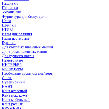
Нашивки
Перчатки
Украшения
Фурнитура для бижутерии
Цепи
Шляпки
ИГЛЫ
Иглы для валяния
Иглы изогнутые
Булавки
Для бытовых швейных машин
Для промышленных машин
Для ручного шитья
Наметочные
ИНТЕРЬЕР
Миниатюры
Пробковые доски,органайзеры
Свечи
Сувенирчики
КАНТ
Кант атласный
Кант иск. кожа
Кант мебельный
Кант разный
КРУЖЕВО