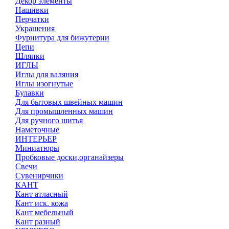
Декор элементы
Нашивки
Перчатки
Украшения
Фурнитура для бижутерии
Цепи
Шляпки
ИГЛЫ
Иглы для валяния
Иглы изогнутые
Булавки
Для бытовых швейных машин
Для промышленных машин
Для ручного шитья
Наметочные
ИНТЕРЬЕР
Миниатюры
Пробковые доски,органайзеры
Свечи
Сувенирчики
КАНТ
Кант атласный
Кант иск. кожа
Кант мебельный
Кант разный