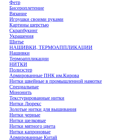
Фетр
Бисероплетение
Вязание
Игрушки своими руками
Картины шерстью
Скрапбукинг
Украшения
Шитье
НАШИВКИ, ТЕРМОАППЛИКАЦИИ
Нашивки
Термоаппликации
НИТКИ
Полиэстер
Армированные ПНК им.Кирова
Нитки швейные в промышленной намотке
Специальные
Мононить
Текстурированные нитки
Нитки Люрекс
Золотые нитки для вышивания
Нитки черные
Нитки шелковые
Нитки мятного цвета
Нитки капроновые
Армированные Китай