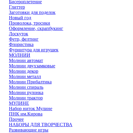
Бисероплетение
Глиттер
Заготовки для поделок
Новый год
Проволока, тросики
Оформление, скрапбукинг
Лоскуток
Фетр, фелтинг
Флористика
Фурнитура для игрушек
МОЛНИИ
Молнии автомат
Молнии двухзамковые
Молнии декор
Молнии металл
Молнии Прибалтика
Молнии спираль
Молнии рулонка
Молнии трактор
МУЛИНЕ
Набор ниток Мулине
ПНК им.Кирова
Прочее
НАБОРЫ ДЛЯ ТВОРЧЕСТВА
Развивающие игры