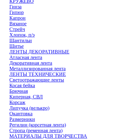
КРУЖЕВО
Гинза
Гипюр
Капрон
Вязаное
Стрейч
Хлопок, п/э
Шантильи
Шитье
ЛЕНТЫ ДЕКОРАТИВНЫЕ
Атласная лента
Декоративная лента
Металлизированная лента
ЛЕНТЫ ТЕХНИЧЕСКИЕ
Светоотражающие ленты
Косая бейка
Брючная
Киперная, СВЛ
Корсаж
Липучка (велькро)
Окантовка
Размерники
Регилин (корсетная лента)
Стропа (ременная лента)
МАТЕРИАЛЫ ДЛЯ ТВОРЧЕСТВА