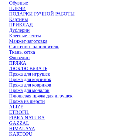
Обувные
ПЛЕЧИ
ПОДАРКИ РУЧНОЙ РАБОТЫ
Картины
ПРИКЛАД
Дублерин
Клеевые ленты
Манжет-заготовка
Синтепон, наполнитель
Ткань, сетка
Флизелин
ПРЯЖА
ЛЮБЛЮ ВЯЗАТЬ
Пряжа для игрушек
Пряжа для корзинок
Пряжа для ковриков
Пряжа для мочалок
Плюшевая пряжа для игрушек
Пряжа из шерсти
ALIZE
ETROFIL
FIBRA NATURA
GAZZAL
HIMALAYA
KARTOPU