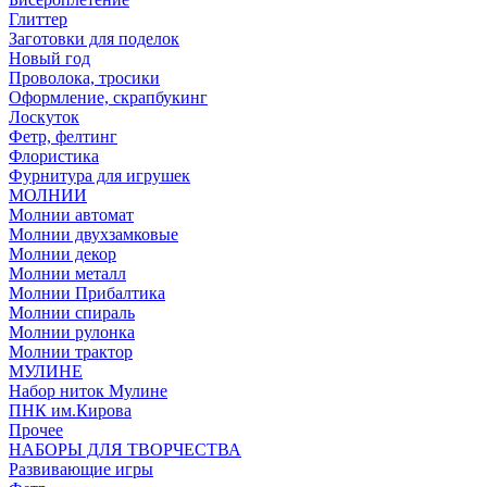
Глиттер
Заготовки для поделок
Новый год
Проволока, тросики
Оформление, скрапбукинг
Лоскуток
Фетр, фелтинг
Флористика
Фурнитура для игрушек
МОЛНИИ
Молнии автомат
Молнии двухзамковые
Молнии декор
Молнии металл
Молнии Прибалтика
Молнии спираль
Молнии рулонка
Молнии трактор
МУЛИНЕ
Набор ниток Мулине
ПНК им.Кирова
Прочее
НАБОРЫ ДЛЯ ТВОРЧЕСТВА
Развивающие игры