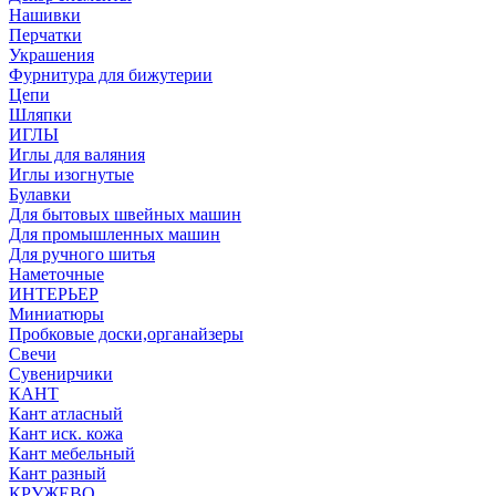
Нашивки
Перчатки
Украшения
Фурнитура для бижутерии
Цепи
Шляпки
ИГЛЫ
Иглы для валяния
Иглы изогнутые
Булавки
Для бытовых швейных машин
Для промышленных машин
Для ручного шитья
Наметочные
ИНТЕРЬЕР
Миниатюры
Пробковые доски,органайзеры
Свечи
Сувенирчики
КАНТ
Кант атласный
Кант иск. кожа
Кант мебельный
Кант разный
КРУЖЕВО