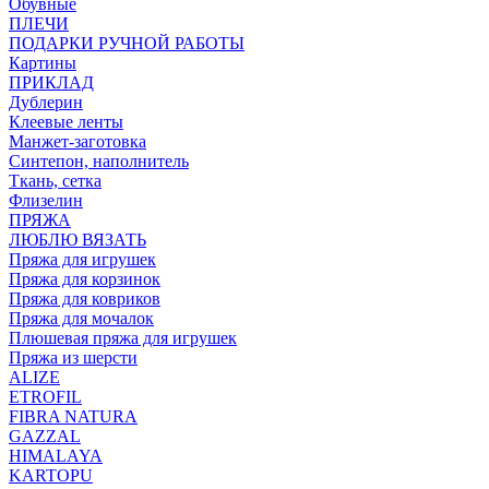
Обувные
ПЛЕЧИ
ПОДАРКИ РУЧНОЙ РАБОТЫ
Картины
ПРИКЛАД
Дублерин
Клеевые ленты
Манжет-заготовка
Синтепон, наполнитель
Ткань, сетка
Флизелин
ПРЯЖА
ЛЮБЛЮ ВЯЗАТЬ
Пряжа для игрушек
Пряжа для корзинок
Пряжа для ковриков
Пряжа для мочалок
Плюшевая пряжа для игрушек
Пряжа из шерсти
ALIZE
ETROFIL
FIBRA NATURA
GAZZAL
HIMALAYA
KARTOPU