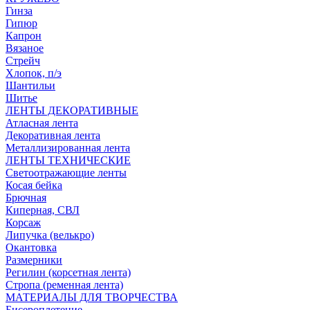
Гинза
Гипюр
Капрон
Вязаное
Стрейч
Хлопок, п/э
Шантильи
Шитье
ЛЕНТЫ ДЕКОРАТИВНЫЕ
Атласная лента
Декоративная лента
Металлизированная лента
ЛЕНТЫ ТЕХНИЧЕСКИЕ
Светоотражающие ленты
Косая бейка
Брючная
Киперная, СВЛ
Корсаж
Липучка (велькро)
Окантовка
Размерники
Регилин (корсетная лента)
Стропа (ременная лента)
МАТЕРИАЛЫ ДЛЯ ТВОРЧЕСТВА
Бисероплетение