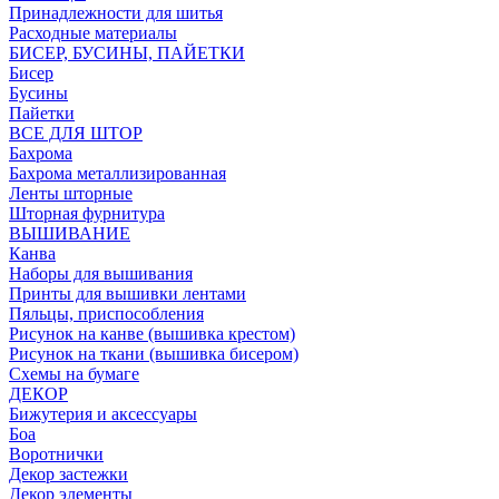
Принадлежности для шитья
Расходные материалы
БИСЕР, БУСИНЫ, ПАЙЕТКИ
Бисер
Бусины
Пайетки
ВСЕ ДЛЯ ШТОР
Бахрома
Бахрома металлизированная
Ленты шторные
Шторная фурнитура
ВЫШИВАНИЕ
Канва
Наборы для вышивания
Принты для вышивки лентами
Пяльцы, приспособления
Рисунок на канве (вышивка крестом)
Рисунок на ткани (вышивка бисером)
Схемы на бумаге
ДЕКОР
Бижутерия и аксессуары
Боа
Воротнички
Декор застежки
Декор элементы