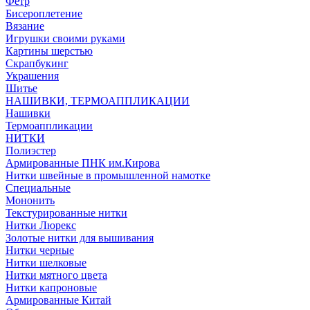
Фетр
Бисероплетение
Вязание
Игрушки своими руками
Картины шерстью
Скрапбукинг
Украшения
Шитье
НАШИВКИ, ТЕРМОАППЛИКАЦИИ
Нашивки
Термоаппликации
НИТКИ
Полиэстер
Армированные ПНК им.Кирова
Нитки швейные в промышленной намотке
Специальные
Мононить
Текстурированные нитки
Нитки Люрекс
Золотые нитки для вышивания
Нитки черные
Нитки шелковые
Нитки мятного цвета
Нитки капроновые
Армированные Китай