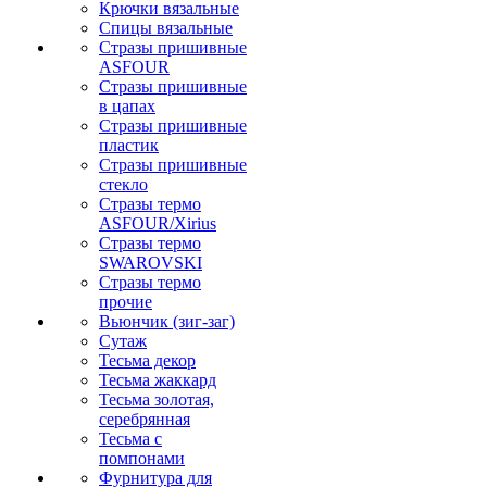
Крючки вязальные
Спицы вязальные
Стразы пришивные
ASFOUR
Стразы пришивные
в цапах
Стразы пришивные
пластик
Стразы пришивные
стекло
Стразы термо
ASFOUR/Xirius
Стразы термо
SWAROVSKI
Стразы термо
прочие
Вьюнчик (зиг-заг)
Сутаж
Тесьма декор
Тесьма жаккард
Тесьма золотая,
серебрянная
Тесьма с
помпонами
Фурнитура для