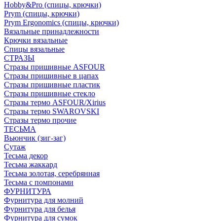
Hobby&Pro (спицы, крючки)
Prym (спицы, крючки)
Prym Ergonomics (спицы, крючки)
Вязальные принадлежности
Крючки вязальные
Спицы вязальные
СТРАЗЫ
Стразы пришивные ASFOUR
Стразы пришивные в цапах
Стразы пришивные пластик
Стразы пришивные стекло
Стразы термо ASFOUR/Xirius
Стразы термо SWAROVSKI
Стразы термо прочие
ТЕСЬМА
Вьюнчик (зиг-заг)
Сутаж
Тесьма декор
Тесьма жаккард
Тесьма золотая, серебрянная
Тесьма с помпонами
ФУРНИТУРА
Фурнитура для молний
Фурнитура для белья
Фурнитура для сумок