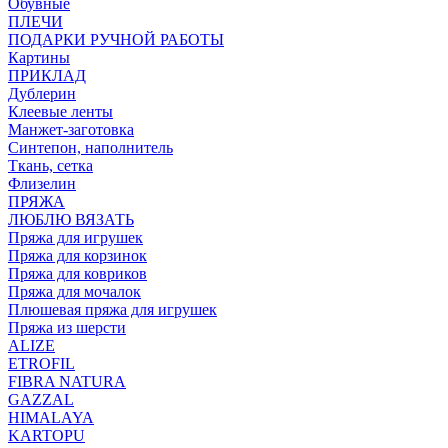
Обувные
ПЛЕЧИ
ПОДАРКИ РУЧНОЙ РАБОТЫ
Картины
ПРИКЛАД
Дублерин
Клеевые ленты
Манжет-заготовка
Синтепон, наполнитель
Ткань, сетка
Флизелин
ПРЯЖА
ЛЮБЛЮ ВЯЗАТЬ
Пряжа для игрушек
Пряжа для корзинок
Пряжа для ковриков
Пряжа для мочалок
Плюшевая пряжа для игрушек
Пряжа из шерсти
ALIZE
ETROFIL
FIBRA NATURA
GAZZAL
HIMALAYA
KARTOPU