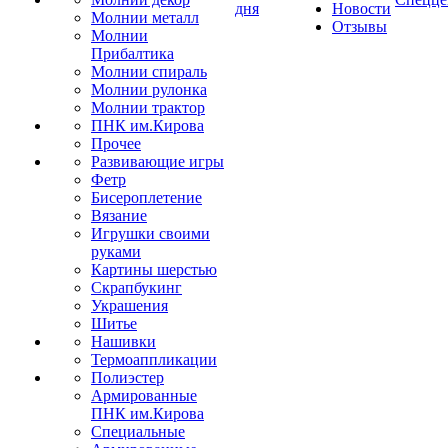
дня
Новости
Молнии металл
Отзывы
Молнии
Прибалтика
Молнии спираль
Молнии рулонка
Молнии трактор
ПНК им.Кирова
Прочее
Развивающие игры
Фетр
Бисероплетение
Вязание
Игрушки своими
руками
Картины шерстью
Скрапбукинг
Украшения
Шитье
Нашивки
Термоаппликации
Полиэстер
Армированные
ПНК им.Кирова
Специальные