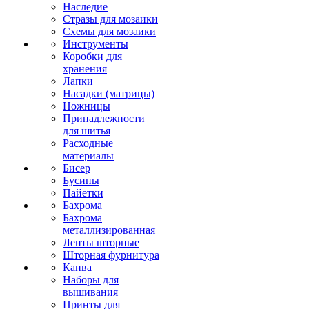
Наследие
Стразы для мозаики
Схемы для мозаики
Инструменты
Коробки для
хранения
Лапки
Насадки (матрицы)
Ножницы
Принадлежности
для шитья
Расходные
материалы
Бисер
Бусины
Пайетки
Бахрома
Бахрома
металлизированная
Ленты шторные
Шторная фурнитура
Канва
Наборы для
вышивания
Принты для