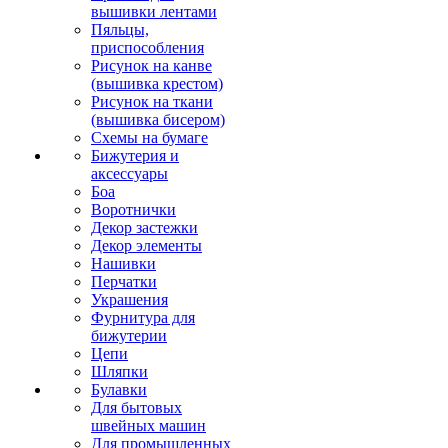
вышивки лентами
Пяльцы,
приспособления
Рисунок на канве
(вышивка крестом)
Рисунок на ткани
(вышивка бисером)
Схемы на бумаге
Бижутерия и
аксессуары
Боа
Воротнички
Декор застежки
Декор элементы
Нашивки
Перчатки
Украшения
Фурнитура для
бижутерии
Цепи
Шляпки
Булавки
Для бытовых
швейных машин
Для промышленных