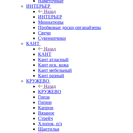
Наметочные
ИНТЕРЬЕР
Назад
ИНТЕРЬЕР
Миниатюры
Пробковые доски,органайзеры
Свечи
Сувенирчики
КАНТ
Назад
КАНТ
Кант атласный
Кант иск. кожа
Кант мебельный
Кант разный
КРУЖЕВО
Назад
КРУЖЕВО
Гинза
Гипюр
Капрон
Вязаное
Стрейч
Хлопок, п/э
Шантильи