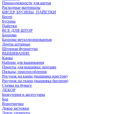
Принадлежности для шитья
Расходные материалы
БИСЕР, БУСИНЫ, ПАЙЕТКИ
Бисер
Бусины
Пайетки
ВСЕ ДЛЯ ШТОР
Бахрома
Бахрома металлизированная
Ленты шторные
Шторная фурнитура
ВЫШИВАНИЕ
Канва
Наборы для вышивания
Принты для вышивки лентами
Пяльцы, приспособления
Рисунок на канве (вышивка крестом)
Рисунок на ткани (вышивка бисером)
Схемы на бумаге
ДЕКОР
Бижутерия и аксессуары
Боа
Воротнички
Декор застежки
Декор элементы