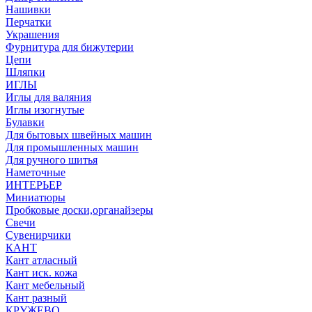
Нашивки
Перчатки
Украшения
Фурнитура для бижутерии
Цепи
Шляпки
ИГЛЫ
Иглы для валяния
Иглы изогнутые
Булавки
Для бытовых швейных машин
Для промышленных машин
Для ручного шитья
Наметочные
ИНТЕРЬЕР
Миниатюры
Пробковые доски,органайзеры
Свечи
Сувенирчики
КАНТ
Кант атласный
Кант иск. кожа
Кант мебельный
Кант разный
КРУЖЕВО