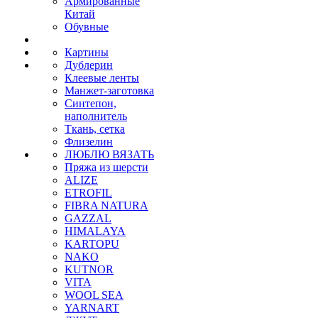
Армированные
Китай
Обувные
Картины
Дублерин
Клеевые ленты
Манжет-заготовка
Синтепон,
наполнитель
Ткань, сетка
Флизелин
ЛЮБЛЮ ВЯЗАТЬ
Пряжа из шерсти
ALIZE
ETROFIL
FIBRA NATURA
GAZZAL
HIMALAYA
KARTOPU
NAKO
KUTNOR
VITA
WOOL SEA
YARNART