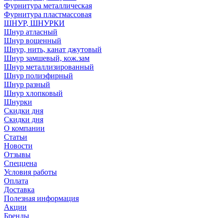
Фурнитура металлическая
Фурнитура пластмассовая
ШНУР, ШНУРКИ
Шнур атласный
Шнур вощенный
Шнур, нить, канат джутовый
Шнур замшевый, кож.зам
Шнур металлизированный
Шнур полиэфирный
Шнур разный
Шнур хлопковый
Шнурки
Скидки дня
Скидки дня
О компании
Статьи
Новости
Отзывы
Спеццена
Условия работы
Оплата
Доставка
Полезная информация
Акции
Бренды