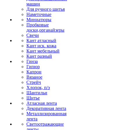
машин
Для ручного шитья
Наметочные
Миниатюры
Пробковые
доски,органайзеры
Свечи
Кант атласный
Кант иск. кожа
Кант мебельный
Кант разный
Гинза
Гипюр
Капрон
Вязаное
Стрейч
Хлопок, п/э
Шантильи
Шитье
Атласная лента
Декоративная лента
Металлизированная
лента
Светоотражающие
ленты