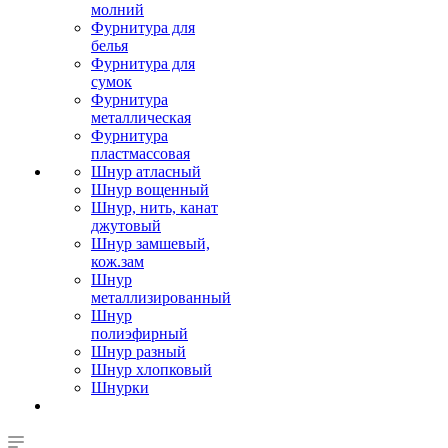
молний
Фурнитура для
белья
Фурнитура для
сумок
Фурнитура
металлическая
Фурнитура
пластмассовая
Шнур атласный
Шнур вощенный
Шнур, нить, канат
джутовый
Шнур замшевый,
кож.зам
Шнур
металлизированный
Шнур
полиэфирный
Шнур разный
Шнур хлопковый
Шнурки