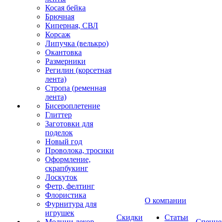
Косая бейка
Брючная
Киперная, СВЛ
Корсаж
Липучка (велькро)
Окантовка
Размерники
Регилин (корсетная
лента)
Стропа (ременная
лента)
Бисероплетение
Глиттер
Заготовки для
поделок
Новый год
Проволока, тросики
Оформление,
скрапбукинг
Лоскуток
Фетр, фелтинг
Флористика
О компании
Фурнитура для
игрушек
Скидки
Статьи
Молнии декор
Спецце