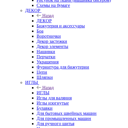
Рисунок на ткани (вышивка бисером)
Схемы на бумаге
ДЕКОР
Назад
ДЕКОР
Бижутерия и аксессуары
Боа
Воротнички
Декор застежки
Декор элементы
Нашивки
Перчатки
Украшения
Фурнитура для бижутерии
Цепи
Шляпки
ИГЛЫ
Назад
ИГЛЫ
Иглы для валяния
Иглы изогнутые
Булавки
Для бытовых швейных машин
Для промышленных машин
Для ручного шитья