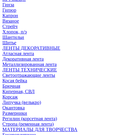
Гинза
Гипюр
Капрон
Вязаное
Стрейч
Хлопок, п/э
Шантильи
Шитье
ЛЕНТЫ ДЕКОРАТИВНЫЕ
Атласная лента
Декоративная лента
Металлизированная лента
ЛЕНТЫ ТЕХНИЧЕСКИЕ
Светоотражающие ленты
Косая бейка
Брючная
Киперная, СВЛ
Корсаж
Липучка (велькро)
Окантовка
Размерники
Регилин (корсетная лента)
Стропа (ременная лента)
МАТЕРИАЛЫ ДЛЯ ТВОРЧЕСТВА
Бисероплетение