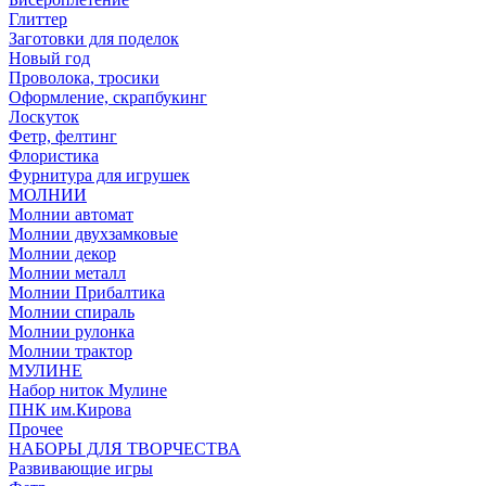
Глиттер
Заготовки для поделок
Новый год
Проволока, тросики
Оформление, скрапбукинг
Лоскуток
Фетр, фелтинг
Флористика
Фурнитура для игрушек
МОЛНИИ
Молнии автомат
Молнии двухзамковые
Молнии декор
Молнии металл
Молнии Прибалтика
Молнии спираль
Молнии рулонка
Молнии трактор
МУЛИНЕ
Набор ниток Мулине
ПНК им.Кирова
Прочее
НАБОРЫ ДЛЯ ТВОРЧЕСТВА
Развивающие игры