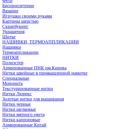
Фетр
Бисероплетение
Вязание
Игрушки своими руками
Картины шерстью
Скрапбукинг
Украшения
Шитье
НАШИВКИ, ТЕРМОАППЛИКАЦИИ
Нашивки
Термоаппликации
НИТКИ
Полиэстер
Армированные ПНК им.Кирова
Нитки швейные в промышленной намотке
Специальные
Мононить
Текстурированные нитки
Нитки Люрекс
Золотые нитки для вышивания
Нитки черные
Нитки шелковые
Нитки мятного цвета
Нитки капроновые
Армированные Китай