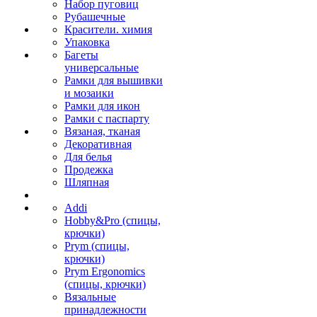
Набор пуговиц
Рубашечные
Красители. химия
Упаковка
Багеты
универсальные
Рамки для вышивки
и мозаики
Рамки для икон
Рамки с паспарту
Вязаная, тканая
Декоративная
Для белья
Продежка
Шляпная
Addi
Hobby&Pro (спицы,
крючки)
Prym (спицы,
крючки)
Prym Ergonomics
(спицы, крючки)
Вязальные
принадлежности