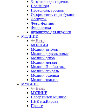
Заготовки для поделок
Новый год
Проволока, тросики
Оформление, скрапбукинг
Лоскуток
Фетр, фелтинг
Флористика
Фурнитура для игрушек
МОЛНИИ
Назад
МОЛНИИ
Молнии автомат
Молнии двухзамковые
Молнии декор
Молнии металл
Молнии Прибалтика
Молнии спираль
Молнии рулонка
Молнии трактор
МУЛИНЕ
Назад
МУЛИНЕ
Набор ниток Мулине
ПНК им.Кирова
Прочее