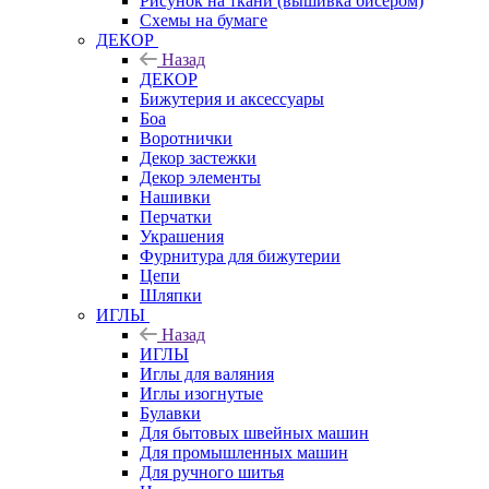
Рисунок на ткани (вышивка бисером)
Схемы на бумаге
ДЕКОР
Назад
ДЕКОР
Бижутерия и аксессуары
Боа
Воротнички
Декор застежки
Декор элементы
Нашивки
Перчатки
Украшения
Фурнитура для бижутерии
Цепи
Шляпки
ИГЛЫ
Назад
ИГЛЫ
Иглы для валяния
Иглы изогнутые
Булавки
Для бытовых швейных машин
Для промышленных машин
Для ручного шитья