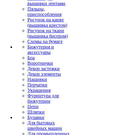
вышивки лентами
Пяльцы,
приспособления
Рисунок на канве
(вышивка крестом)
Рисунок на ткани
(вышивка бисером)
Схемы на бумаге
Бижутерия и
аксессуары
Боа
Воротнички
Декор застежки
Декор элементы
Нашивки
Перчатки
Украшения
Фурнитура для
бижутерии
Цепи
Шляпки
Булавки
Для бытовых
швейных машин
Для промышленных