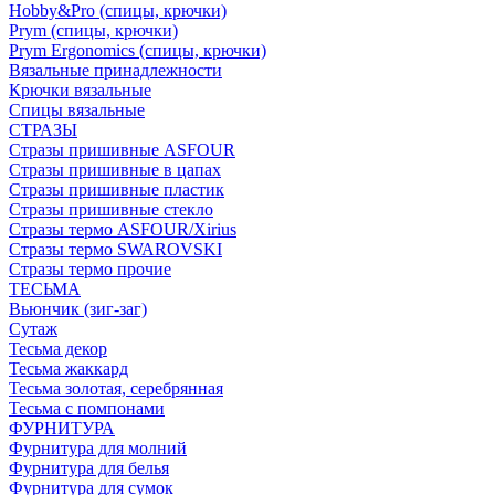
Hobby&Pro (спицы, крючки)
Prym (спицы, крючки)
Prym Ergonomics (спицы, крючки)
Вязальные принадлежности
Крючки вязальные
Спицы вязальные
СТРАЗЫ
Стразы пришивные ASFOUR
Стразы пришивные в цапах
Стразы пришивные пластик
Стразы пришивные стекло
Стразы термо ASFOUR/Xirius
Стразы термо SWAROVSKI
Стразы термо прочие
ТЕСЬМА
Вьюнчик (зиг-заг)
Сутаж
Тесьма декор
Тесьма жаккард
Тесьма золотая, серебрянная
Тесьма с помпонами
ФУРНИТУРА
Фурнитура для молний
Фурнитура для белья
Фурнитура для сумок