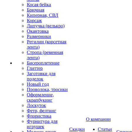
Косая бейка
Брючная
Киперная, СВЛ
Корсаж
Липучка (велькро)
Окантовка
Размерники
Регилин (корсетная
лента)
Стропа (ременная
лента)
Бисероплетение
Глиттер
Заготовки для
поделок
Новый год
Проволока, тросики
Оформление,
скрапбукинг
Лоскуток
Фетр, фелтинг
Флористика
О компании
Фурнитура для
игрушек
Скидки
Статьи
Молнии декор
Спецце