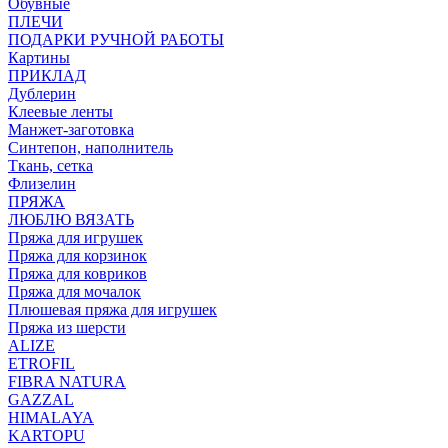
Обувные
ПЛЕЧИ
ПОДАРКИ РУЧНОЙ РАБОТЫ
Картины
ПРИКЛАД
Дублерин
Клеевые ленты
Манжет-заготовка
Синтепон, наполнитель
Ткань, сетка
Флизелин
ПРЯЖА
ЛЮБЛЮ ВЯЗАТЬ
Пряжа для игрушек
Пряжа для корзинок
Пряжа для ковриков
Пряжа для мочалок
Плюшевая пряжа для игрушек
Пряжа из шерсти
ALIZE
ETROFIL
FIBRA NATURA
GAZZAL
HIMALAYA
KARTOPU