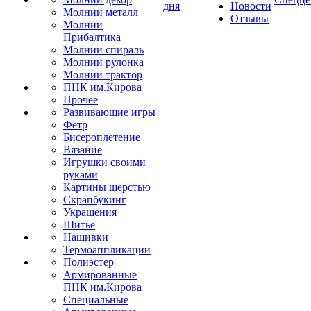
дня
Новости
Молнии металл
Отзывы
Молнии
Прибалтика
Молнии спираль
Молнии рулонка
Молнии трактор
ПНК им.Кирова
Прочее
Развивающие игры
Фетр
Бисероплетение
Вязание
Игрушки своими
руками
Картины шерстью
Скрапбукинг
Украшения
Шитье
Нашивки
Термоаппликации
Полиэстер
Армированные
ПНК им.Кирова
Специальные