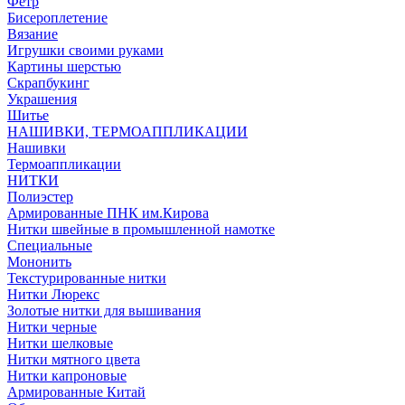
Фетр
Бисероплетение
Вязание
Игрушки своими руками
Картины шерстью
Скрапбукинг
Украшения
Шитье
НАШИВКИ, ТЕРМОАППЛИКАЦИИ
Нашивки
Термоаппликации
НИТКИ
Полиэстер
Армированные ПНК им.Кирова
Нитки швейные в промышленной намотке
Специальные
Мононить
Текстурированные нитки
Нитки Люрекс
Золотые нитки для вышивания
Нитки черные
Нитки шелковые
Нитки мятного цвета
Нитки капроновые
Армированные Китай