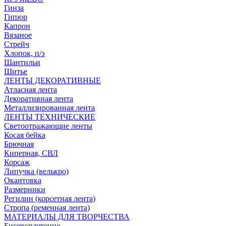
Гинза
Гипюр
Капрон
Вязаное
Стрейч
Хлопок, п/э
Шантильи
Шитье
ЛЕНТЫ ДЕКОРАТИВНЫЕ
Атласная лента
Декоративная лента
Металлизированная лента
ЛЕНТЫ ТЕХНИЧЕСКИЕ
Светоотражающие ленты
Косая бейка
Брючная
Киперная, СВЛ
Корсаж
Липучка (велькро)
Окантовка
Размерники
Регилин (корсетная лента)
Стропа (ременная лента)
МАТЕРИАЛЫ ДЛЯ ТВОРЧЕСТВА
Бисероплетение