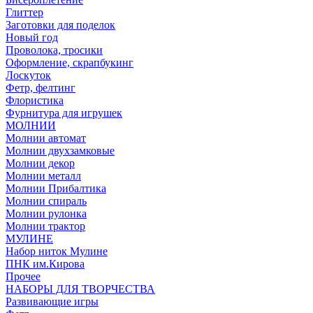
Глиттер
Заготовки для поделок
Новый год
Проволока, тросики
Оформление, скрапбукинг
Лоскуток
Фетр, фелтинг
Флористика
Фурнитура для игрушек
МОЛНИИ
Молнии автомат
Молнии двухзамковые
Молнии декор
Молнии металл
Молнии Прибалтика
Молнии спираль
Молнии рулонка
Молнии трактор
МУЛИНЕ
Набор ниток Мулине
ПНК им.Кирова
Прочее
НАБОРЫ ДЛЯ ТВОРЧЕСТВА
Развивающие игры