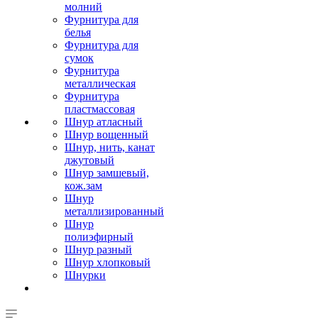
молний
Фурнитура для
белья
Фурнитура для
сумок
Фурнитура
металлическая
Фурнитура
пластмассовая
Шнур атласный
Шнур вощенный
Шнур, нить, канат
джутовый
Шнур замшевый,
кож.зам
Шнур
металлизированный
Шнур
полиэфирный
Шнур разный
Шнур хлопковый
Шнурки