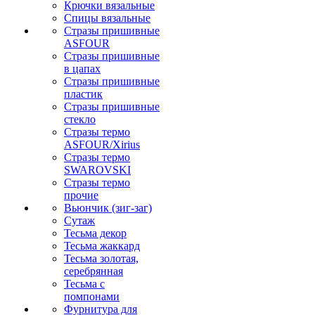
Крючки вязальные
Спицы вязальные
Стразы пришивные
ASFOUR
Стразы пришивные
в цапах
Стразы пришивные
пластик
Стразы пришивные
стекло
Стразы термо
ASFOUR/Xirius
Стразы термо
SWAROVSKI
Стразы термо
прочие
Вьюнчик (зиг-заг)
Сутаж
Тесьма декор
Тесьма жаккард
Тесьма золотая,
серебрянная
Тесьма с
помпонами
Фурнитура для