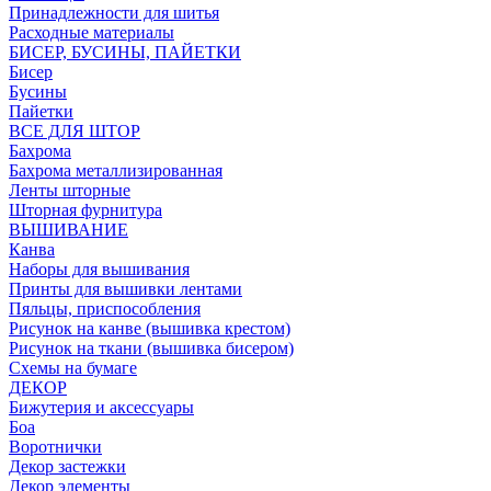
Принадлежности для шитья
Расходные материалы
БИСЕР, БУСИНЫ, ПАЙЕТКИ
Бисер
Бусины
Пайетки
ВСЕ ДЛЯ ШТОР
Бахрома
Бахрома металлизированная
Ленты шторные
Шторная фурнитура
ВЫШИВАНИЕ
Канва
Наборы для вышивания
Принты для вышивки лентами
Пяльцы, приспособления
Рисунок на канве (вышивка крестом)
Рисунок на ткани (вышивка бисером)
Схемы на бумаге
ДЕКОР
Бижутерия и аксессуары
Боа
Воротнички
Декор застежки
Декор элементы