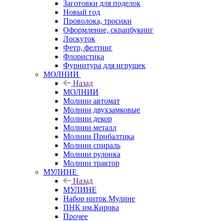
Заготовки для поделок
Новый год
Проволока, тросики
Оформление, скрапбукинг
Лоскуток
Фетр, фелтинг
Флористика
Фурнитура для игрушек
МОЛНИИ
Назад
МОЛНИИ
Молнии автомат
Молнии двухзамковые
Молнии декор
Молнии металл
Молнии Прибалтика
Молнии спираль
Молнии рулонка
Молнии трактор
МУЛИНЕ
Назад
МУЛИНЕ
Набор ниток Мулине
ПНК им.Кирова
Прочее