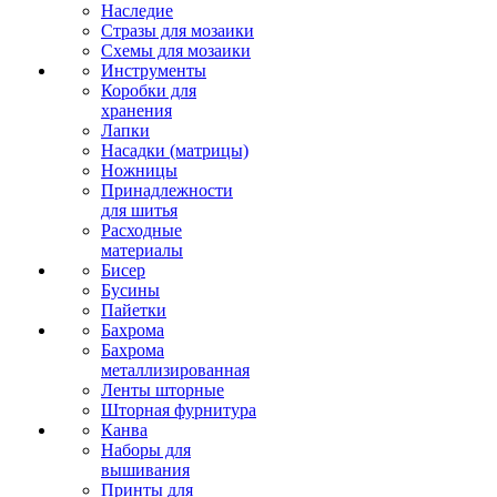
Наследие
Стразы для мозаики
Схемы для мозаики
Инструменты
Коробки для
хранения
Лапки
Насадки (матрицы)
Ножницы
Принадлежности
для шитья
Расходные
материалы
Бисер
Бусины
Пайетки
Бахрома
Бахрома
металлизированная
Ленты шторные
Шторная фурнитура
Канва
Наборы для
вышивания
Принты для