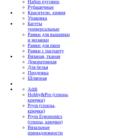
Набор пуговиц
Рубашечные
Красители. химия
Упаковка
Багеты
универсальные
Рамки для вышивки
и мозаики
Рамки для икон
Рамки с паспарту
Вязаная, тканая
Декоративная
Для белья
Продежка
Шляпная
Addi
Hobby&Pro (спицы,
крючки)
Prym (спицы,
крючки)
Prym Ergonomics
(спицы, крючки)
Вязальные
принадлежности