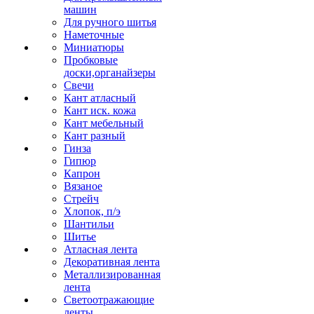
машин
Для ручного шитья
Наметочные
Миниатюры
Пробковые
доски,органайзеры
Свечи
Кант атласный
Кант иск. кожа
Кант мебельный
Кант разный
Гинза
Гипюр
Капрон
Вязаное
Стрейч
Хлопок, п/э
Шантильи
Шитье
Атласная лента
Декоративная лента
Металлизированная
лента
Светоотражающие
ленты