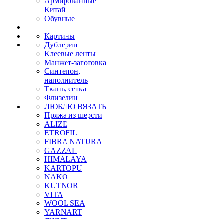
Армированные
Китай
Обувные
Картины
Дублерин
Клеевые ленты
Манжет-заготовка
Синтепон,
наполнитель
Ткань, сетка
Флизелин
ЛЮБЛЮ ВЯЗАТЬ
Пряжа из шерсти
ALIZE
ETROFIL
FIBRA NATURA
GAZZAL
HIMALAYA
KARTOPU
NAKO
KUTNOR
VITA
WOOL SEA
YARNART