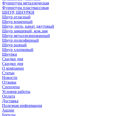
Фурнитура металлическая
Фурнитура пластмассовая
ШНУР, ШНУРКИ
Шнур атласный
Шнур вощенный
Шнур, нить, канат джутовый
Шнур замшевый, кож.зам
Шнур металлизированный
Шнур полиэфирный
Шнур разный
Шнур хлопковый
Шнурки
Скидки дня
Скидки дня
О компании
Статьи
Новости
Отзывы
Спеццена
Условия работы
Оплата
Доставка
Полезная информация
Акции
Бренды