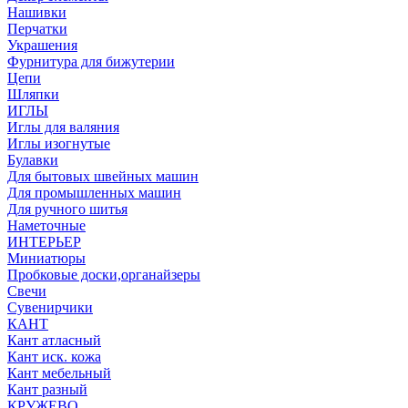
Нашивки
Перчатки
Украшения
Фурнитура для бижутерии
Цепи
Шляпки
ИГЛЫ
Иглы для валяния
Иглы изогнутые
Булавки
Для бытовых швейных машин
Для промышленных машин
Для ручного шитья
Наметочные
ИНТЕРЬЕР
Миниатюры
Пробковые доски,органайзеры
Свечи
Сувенирчики
КАНТ
Кант атласный
Кант иск. кожа
Кант мебельный
Кант разный
КРУЖЕВО