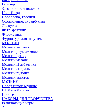
Глиттер
Заготовки для поделок
Новый год
Проволока, тросики
Оформление, скрапбукинг
Лоскуток
Фетр, фелтинг
Флористика
Фурнитура для игрушек
МОЛНИИ
Молнии автомат
Молнии двухзамковые
Молнии декор
Молнии металл
Молнии Прибалтика
Молнии спираль
Молнии рулонка
Молнии трактор
МУЛИНЕ
Набор ниток Мулине
ПНК им.Кирова
Прочее
НАБОРЫ ДЛЯ ТВОРЧЕСТВА
Развивающие игры