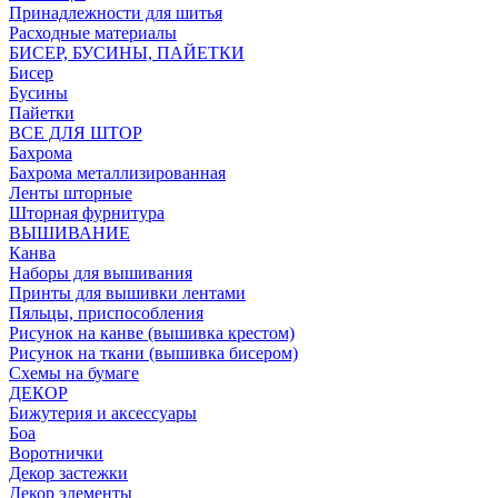
Принадлежности для шитья
Расходные материалы
БИСЕР, БУСИНЫ, ПАЙЕТКИ
Бисер
Бусины
Пайетки
ВСЕ ДЛЯ ШТОР
Бахрома
Бахрома металлизированная
Ленты шторные
Шторная фурнитура
ВЫШИВАНИЕ
Канва
Наборы для вышивания
Принты для вышивки лентами
Пяльцы, приспособления
Рисунок на канве (вышивка крестом)
Рисунок на ткани (вышивка бисером)
Схемы на бумаге
ДЕКОР
Бижутерия и аксессуары
Боа
Воротнички
Декор застежки
Декор элементы