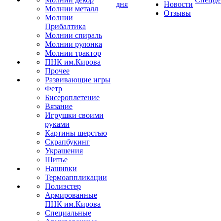
дня
Новости
Молнии металл
Отзывы
Молнии
Прибалтика
Молнии спираль
Молнии рулонка
Молнии трактор
ПНК им.Кирова
Прочее
Развивающие игры
Фетр
Бисероплетение
Вязание
Игрушки своими
руками
Картины шерстью
Скрапбукинг
Украшения
Шитье
Нашивки
Термоаппликации
Полиэстер
Армированные
ПНК им.Кирова
Специальные