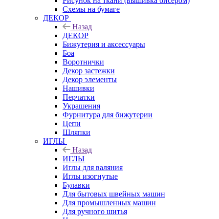
Рисунок на ткани (вышивка бисером)
Схемы на бумаге
ДЕКОР
Назад
ДЕКОР
Бижутерия и аксессуары
Боа
Воротнички
Декор застежки
Декор элементы
Нашивки
Перчатки
Украшения
Фурнитура для бижутерии
Цепи
Шляпки
ИГЛЫ
Назад
ИГЛЫ
Иглы для валяния
Иглы изогнутые
Булавки
Для бытовых швейных машин
Для промышленных машин
Для ручного шитья