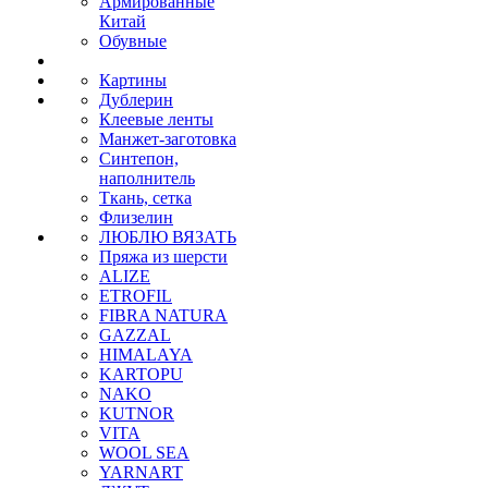
Армированные
Китай
Обувные
Картины
Дублерин
Клеевые ленты
Манжет-заготовка
Синтепон,
наполнитель
Ткань, сетка
Флизелин
ЛЮБЛЮ ВЯЗАТЬ
Пряжа из шерсти
ALIZE
ETROFIL
FIBRA NATURA
GAZZAL
HIMALAYA
KARTOPU
NAKO
KUTNOR
VITA
WOOL SEA
YARNART