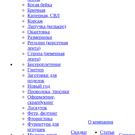
Косая бейка
Брючная
Киперная, СВЛ
Корсаж
Липучка (велькро)
Окантовка
Размерники
Регилин (корсетная
лента)
Стропа (ременная
лента)
Бисероплетение
Глиттер
Заготовки для
поделок
Новый год
Проволока, тросики
Оформление,
скрапбукинг
Лоскуток
Фетр, фелтинг
Флористика
О компании
Фурнитура для
игрушек
Скидки
Статьи
Молнии декор
Спецце