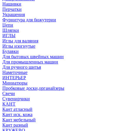
Нашивки
Перчатки
Украшения
Фурнитура для бижутерии
Цепи
Шляпки
ИГЛЫ
Иглы для валяния
Иглы изогнутые
Булавки
Для бытовых швейных машин
Для промышленных машин
Для ручного шитья
Наметочные
ИНТЕРЬЕР
Миниатюры
Пробковые доски,органайзеры
Свечи
Сувенирчики
КАНТ
Кант атласный
Кант иск. кожа
Кант мебельный
Кант разный
КРУЖЕВО