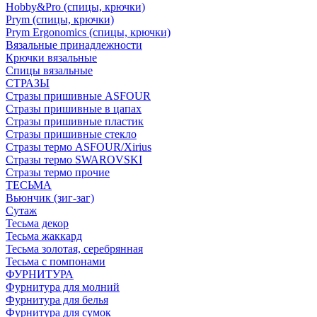
Hobby&Pro (спицы, крючки)
Prym (спицы, крючки)
Prym Ergonomics (спицы, крючки)
Вязальные принадлежности
Крючки вязальные
Спицы вязальные
СТРАЗЫ
Стразы пришивные ASFOUR
Стразы пришивные в цапах
Стразы пришивные пластик
Стразы пришивные стекло
Стразы термо ASFOUR/Xirius
Стразы термо SWAROVSKI
Стразы термо прочие
ТЕСЬМА
Вьюнчик (зиг-заг)
Сутаж
Тесьма декор
Тесьма жаккард
Тесьма золотая, серебрянная
Тесьма с помпонами
ФУРНИТУРА
Фурнитура для молний
Фурнитура для белья
Фурнитура для сумок