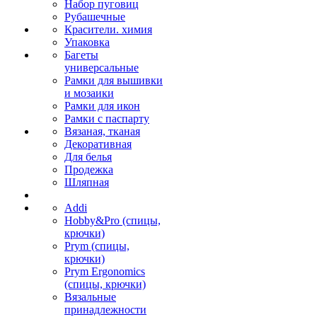
Набор пуговиц
Рубашечные
Красители. химия
Упаковка
Багеты
универсальные
Рамки для вышивки
и мозаики
Рамки для икон
Рамки с паспарту
Вязаная, тканая
Декоративная
Для белья
Продежка
Шляпная
Addi
Hobby&Pro (спицы,
крючки)
Prym (спицы,
крючки)
Prym Ergonomics
(спицы, крючки)
Вязальные
принадлежности