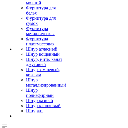
молний
Фурнитура для
белья
Фурнитура для
сумок
Фурнитура
металлическая
Фурнитура
пластмассовая
Шнур атласный
Шнур вощенный
Шнур, нить, канат
джутовый
Шнур замшевый,
кож.зам
Шнур
металлизированный
Шнур
полиэфирный
Шнур разный
Шнур хлопковый
Шнурки