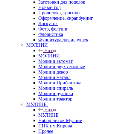
Заготовки для поделок
Новый год
Проволока, тросики
Оформление, скрапбукинг
Лоскуток
Фетр, фелтинг
Флористика
Фурнитура для игрушек
МОЛНИИ
Назад
МОЛНИИ
Молнии автомат
Молнии двухзамковые
Молнии декор
Молнии металл
Молнии Прибалтика
Молнии спираль
Молнии рулонка
Молнии трактор
МУЛИНЕ
Назад
МУЛИНЕ
Набор ниток Мулине
ПНК им.Кирова
Прочее