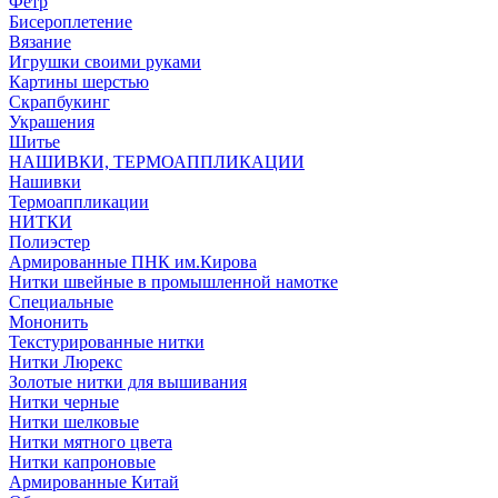
Фетр
Бисероплетение
Вязание
Игрушки своими руками
Картины шерстью
Скрапбукинг
Украшения
Шитье
НАШИВКИ, ТЕРМОАППЛИКАЦИИ
Нашивки
Термоаппликации
НИТКИ
Полиэстер
Армированные ПНК им.Кирова
Нитки швейные в промышленной намотке
Специальные
Мононить
Текстурированные нитки
Нитки Люрекс
Золотые нитки для вышивания
Нитки черные
Нитки шелковые
Нитки мятного цвета
Нитки капроновые
Армированные Китай