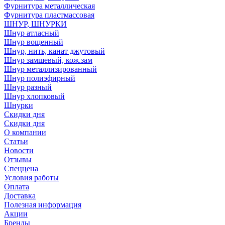
Фурнитура металлическая
Фурнитура пластмассовая
ШНУР, ШНУРКИ
Шнур атласный
Шнур вощенный
Шнур, нить, канат джутовый
Шнур замшевый, кож.зам
Шнур металлизированный
Шнур полиэфирный
Шнур разный
Шнур хлопковый
Шнурки
Скидки дня
Скидки дня
О компании
Статьи
Новости
Отзывы
Спеццена
Условия работы
Оплата
Доставка
Полезная информация
Акции
Бренды