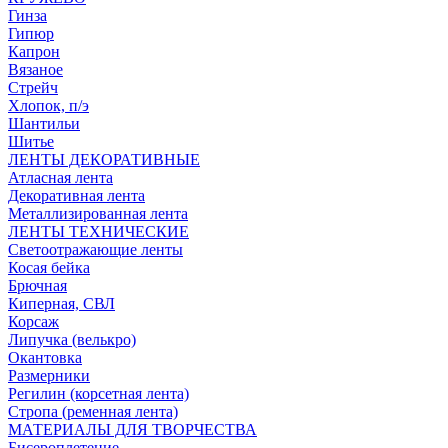
Гинза
Гипюр
Капрон
Вязаное
Стрейч
Хлопок, п/э
Шантильи
Шитье
ЛЕНТЫ ДЕКОРАТИВНЫЕ
Атласная лента
Декоративная лента
Металлизированная лента
ЛЕНТЫ ТЕХНИЧЕСКИЕ
Светоотражающие ленты
Косая бейка
Брючная
Киперная, СВЛ
Корсаж
Липучка (велькро)
Окантовка
Размерники
Регилин (корсетная лента)
Стропа (ременная лента)
МАТЕРИАЛЫ ДЛЯ ТВОРЧЕСТВА
Бисероплетение