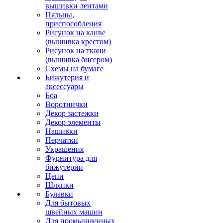
вышивки лентами
Пяльцы,
приспособления
Рисунок на канве
(вышивка крестом)
Рисунок на ткани
(вышивка бисером)
Схемы на бумаге
Бижутерия и
аксессуары
Боа
Воротнички
Декор застежки
Декор элементы
Нашивки
Перчатки
Украшения
Фурнитура для
бижутерии
Цепи
Шляпки
Булавки
Для бытовых
швейных машин
Для промышленных