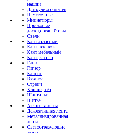
машин
Для ручного шитья
Наметочные
Миниатюры
Пробковые
доски,органайзеры
Свечи
Кант атласный
Кант иск. кожа
Кант мебельный
Кант разный
Гинза
Гипюр
Капрон
Вязаное
Стрейч
Хлопок, п/э
Шантильи
Шитье
Атласная лента
Декоративная лента
Металлизированная
лента
Светоотражающие
ленты