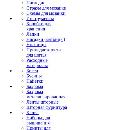
Наследие
Стразы для мозаики
Схемы для мозаики
Инструменты
Коробки для
хранения
Лапки
Насадки (матрицы)
Ножницы
Принадлежности
для шитья
Расходные
материалы
Бисер
Бусины
Пайетки
Бахрома
Бахрома
металлизированная
Ленты шторные
Шторная фурнитура
Канва
Наборы для
вышивания
Принты для