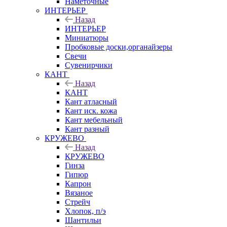
Наметочные
ИНТЕРЬЕР
Назад
ИНТЕРЬЕР
Миниатюры
Пробковые доски,органайзеры
Свечи
Сувенирчики
КАНТ
Назад
КАНТ
Кант атласный
Кант иск. кожа
Кант мебельный
Кант разный
КРУЖЕВО
Назад
КРУЖЕВО
Гинза
Гипюр
Капрон
Вязаное
Стрейч
Хлопок, п/э
Шантильи