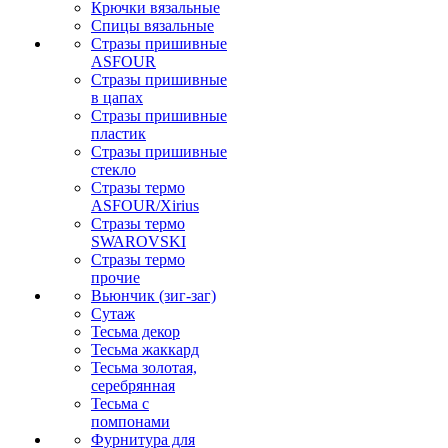
Крючки вязальные
Спицы вязальные
Стразы пришивные
ASFOUR
Стразы пришивные
в цапах
Стразы пришивные
пластик
Стразы пришивные
стекло
Стразы термо
ASFOUR/Xirius
Стразы термо
SWAROVSKI
Стразы термо
прочие
Вьюнчик (зиг-заг)
Сутаж
Тесьма декор
Тесьма жаккард
Тесьма золотая,
серебрянная
Тесьма с
помпонами
Фурнитура для