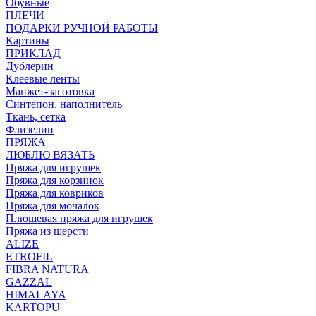
Обувные
ПЛЕЧИ
ПОДАРКИ РУЧНОЙ РАБОТЫ
Картины
ПРИКЛАД
Дублерин
Клеевые ленты
Манжет-заготовка
Синтепон, наполнитель
Ткань, сетка
Флизелин
ПРЯЖА
ЛЮБЛЮ ВЯЗАТЬ
Пряжа для игрушек
Пряжа для корзинок
Пряжа для ковриков
Пряжа для мочалок
Плюшевая пряжа для игрушек
Пряжа из шерсти
ALIZE
ETROFIL
FIBRA NATURA
GAZZAL
HIMALAYA
KARTOPU