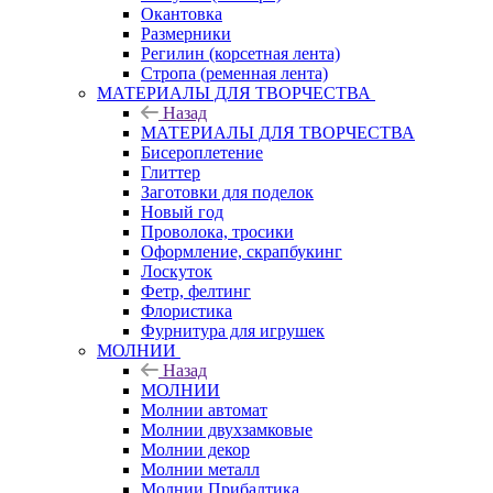
Окантовка
Размерники
Регилин (корсетная лента)
Стропа (ременная лента)
МАТЕРИАЛЫ ДЛЯ ТВОРЧЕСТВА
Назад
МАТЕРИАЛЫ ДЛЯ ТВОРЧЕСТВА
Бисероплетение
Глиттер
Заготовки для поделок
Новый год
Проволока, тросики
Оформление, скрапбукинг
Лоскуток
Фетр, фелтинг
Флористика
Фурнитура для игрушек
МОЛНИИ
Назад
МОЛНИИ
Молнии автомат
Молнии двухзамковые
Молнии декор
Молнии металл
Молнии Прибалтика