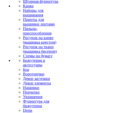
Шторная фурнитура
Канва
Наборы для
вышивания
Принты для
вышивки лентами
Пяльцы,
приспособления
Рисунок на канве
(вышивка крестом)
Рисунок на ткани
(вышивка бисером)
Схемы на бумаге
Бижутерия и
аксессуары
Боа
Воротнички
Декор застежки
Декор элементы
Нашивки
Перчатки
Украшения
Фурнитура для
бижутерии
Цепи