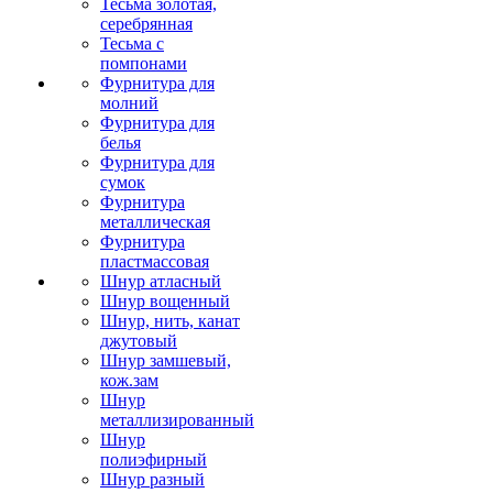
Тесьма золотая,
серебрянная
Тесьма с
помпонами
Фурнитура для
молний
Фурнитура для
белья
Фурнитура для
сумок
Фурнитура
металлическая
Фурнитура
пластмассовая
Шнур атласный
Шнур вощенный
Шнур, нить, канат
джутовый
Шнур замшевый,
кож.зам
Шнур
металлизированный
Шнур
полиэфирный
Шнур разный