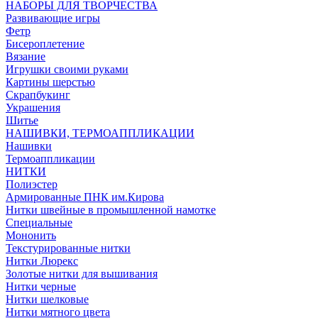
НАБОРЫ ДЛЯ ТВОРЧЕСТВА
Развивающие игры
Фетр
Бисероплетение
Вязание
Игрушки своими руками
Картины шерстью
Скрапбукинг
Украшения
Шитье
НАШИВКИ, ТЕРМОАППЛИКАЦИИ
Нашивки
Термоаппликации
НИТКИ
Полиэстер
Армированные ПНК им.Кирова
Нитки швейные в промышленной намотке
Специальные
Мононить
Текстурированные нитки
Нитки Люрекс
Золотые нитки для вышивания
Нитки черные
Нитки шелковые
Нитки мятного цвета