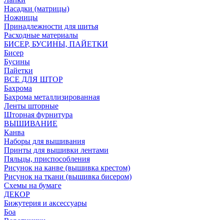
Насадки (матрицы)
Ножницы
Принадлежности для шитья
Расходные материалы
БИСЕР, БУСИНЫ, ПАЙЕТКИ
Бисер
Бусины
Пайетки
ВСЕ ДЛЯ ШТОР
Бахрома
Бахрома металлизированная
Ленты шторные
Шторная фурнитура
ВЫШИВАНИЕ
Канва
Наборы для вышивания
Принты для вышивки лентами
Пяльцы, приспособления
Рисунок на канве (вышивка крестом)
Рисунок на ткани (вышивка бисером)
Схемы на бумаге
ДЕКОР
Бижутерия и аксессуары
Боа