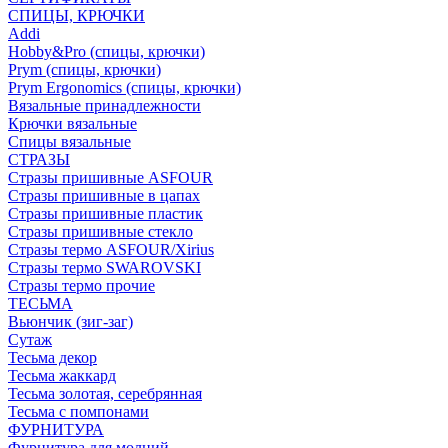
СПИЦЫ, КРЮЧКИ
Addi
Hobby&Pro (спицы, крючки)
Prym (спицы, крючки)
Prym Ergonomics (спицы, крючки)
Вязальные принадлежности
Крючки вязальные
Спицы вязальные
СТРАЗЫ
Стразы пришивные ASFOUR
Стразы пришивные в цапах
Стразы пришивные пластик
Стразы пришивные стекло
Стразы термо ASFOUR/Xirius
Стразы термо SWAROVSKI
Стразы термо прочие
ТЕСЬМА
Вьюнчик (зиг-заг)
Сутаж
Тесьма декор
Тесьма жаккард
Тесьма золотая, серебрянная
Тесьма с помпонами
ФУРНИТУРА
Фурнитура для молний