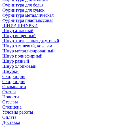
Фурнитура для белья
Фурнитура для сумок
Фурнитура металлическая
Фурнитура пластмассовая
ШНУР, ШНУРКИ
Шнур атласный
Шнур вощенный
Шнур, нить, канат джутовый
Шнур замшевый, кож.зам
Шнур металлизированный
Шнур полиэфирный
Шнур разный
Шнур хлопковый
Шнурки
Скидки дня
Скидки дня
О компании
Статьи
Новости
Отзывы
Спеццена
Условия работы
Оплата
Доставка