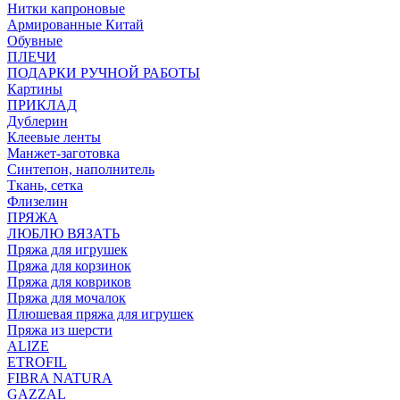
Нитки капроновые
Армированные Китай
Обувные
ПЛЕЧИ
ПОДАРКИ РУЧНОЙ РАБОТЫ
Картины
ПРИКЛАД
Дублерин
Клеевые ленты
Манжет-заготовка
Синтепон, наполнитель
Ткань, сетка
Флизелин
ПРЯЖА
ЛЮБЛЮ ВЯЗАТЬ
Пряжа для игрушек
Пряжа для корзинок
Пряжа для ковриков
Пряжа для мочалок
Плюшевая пряжа для игрушек
Пряжа из шерсти
ALIZE
ETROFIL
FIBRA NATURA
GAZZAL