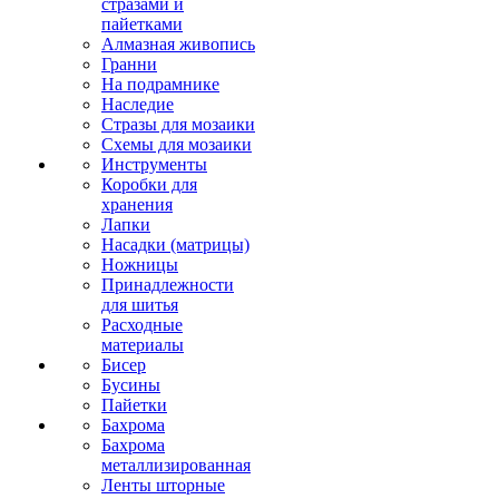
стразами и
пайетками
Алмазная живопись
Гранни
На подрамнике
Наследие
Стразы для мозаики
Схемы для мозаики
Инструменты
Коробки для
хранения
Лапки
Насадки (матрицы)
Ножницы
Принадлежности
для шитья
Расходные
материалы
Бисер
Бусины
Пайетки
Бахрома
Бахрома
металлизированная
Ленты шторные