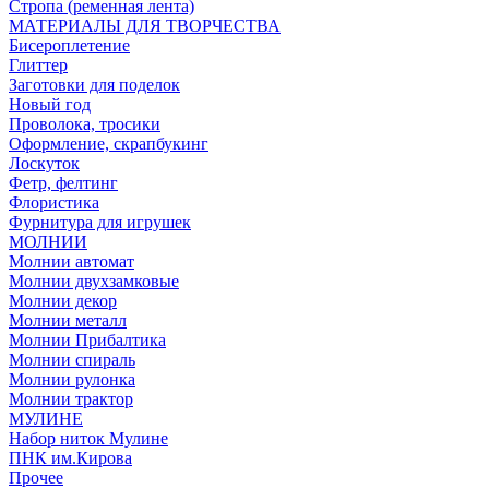
Стропа (ременная лента)
МАТЕРИАЛЫ ДЛЯ ТВОРЧЕСТВА
Бисероплетение
Глиттер
Заготовки для поделок
Новый год
Проволока, тросики
Оформление, скрапбукинг
Лоскуток
Фетр, фелтинг
Флористика
Фурнитура для игрушек
МОЛНИИ
Молнии автомат
Молнии двухзамковые
Молнии декор
Молнии металл
Молнии Прибалтика
Молнии спираль
Молнии рулонка
Молнии трактор
МУЛИНЕ
Набор ниток Мулине
ПНК им.Кирова
Прочее