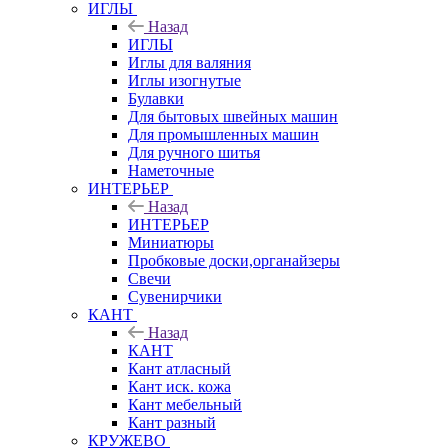
ИГЛЫ
Назад
ИГЛЫ
Иглы для валяния
Иглы изогнутые
Булавки
Для бытовых швейных машин
Для промышленных машин
Для ручного шитья
Наметочные
ИНТЕРЬЕР
Назад
ИНТЕРЬЕР
Миниатюры
Пробковые доски,органайзеры
Свечи
Сувенирчики
КАНТ
Назад
КАНТ
Кант атласный
Кант иск. кожа
Кант мебельный
Кант разный
КРУЖЕВО