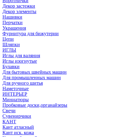
Воротнички
Декор застежки
Декор элементы
Нашивки
Перчатки
Украшения
Фурнитура для бижутерии
Цепи
Шляпки
ИГЛЫ
Иглы для валяния
Иглы изогнутые
Булавки
Для бытовых швейных машин
Для промышленных машин
Для ручного шитья
Наметочные
ИНТЕРЬЕР
Миниатюры
Пробковые доски,органайзеры
Свечи
Сувенирчики
КАНТ
Кант атласный
Кант иск. кожа