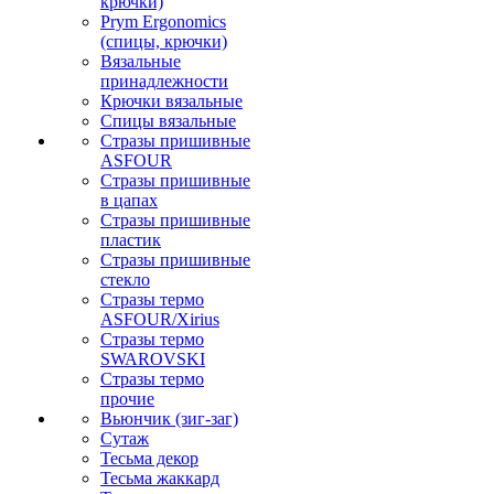
крючки)
Prym Ergonomics
(спицы, крючки)
Вязальные
принадлежности
Крючки вязальные
Спицы вязальные
Стразы пришивные
ASFOUR
Стразы пришивные
в цапах
Стразы пришивные
пластик
Стразы пришивные
стекло
Стразы термо
ASFOUR/Xirius
Стразы термо
SWAROVSKI
Стразы термо
прочие
Вьюнчик (зиг-заг)
Сутаж
Тесьма декор
Тесьма жаккард