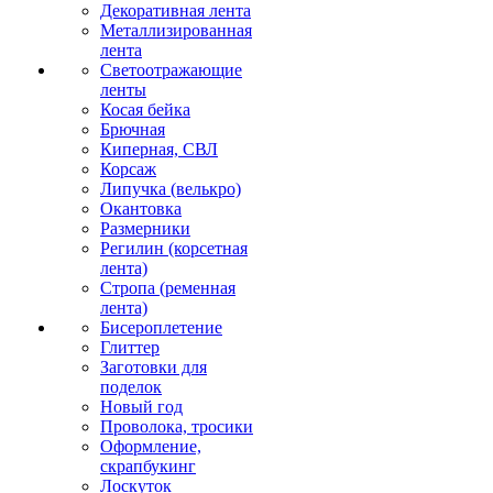
Декоративная лента
Металлизированная
лента
Светоотражающие
ленты
Косая бейка
Брючная
Киперная, СВЛ
Корсаж
Липучка (велькро)
Окантовка
Размерники
Регилин (корсетная
лента)
Стропа (ременная
лента)
Бисероплетение
Глиттер
Заготовки для
поделок
Новый год
Проволока, тросики
Оформление,
скрапбукинг
Лоскуток