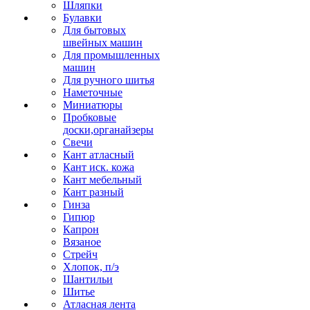
Шляпки
Булавки
Для бытовых
швейных машин
Для промышленных
машин
Для ручного шитья
Наметочные
Миниатюры
Пробковые
доски,органайзеры
Свечи
Кант атласный
Кант иск. кожа
Кант мебельный
Кант разный
Гинза
Гипюр
Капрон
Вязаное
Стрейч
Хлопок, п/э
Шантильи
Шитье
Атласная лента