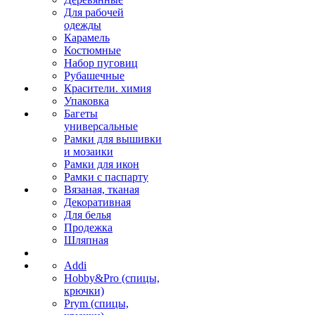
Для рабочей
одежды
Карамель
Костюмные
Набор пуговиц
Рубашечные
Красители. химия
Упаковка
Багеты
универсальные
Рамки для вышивки
и мозаики
Рамки для икон
Рамки с паспарту
Вязаная, тканая
Декоративная
Для белья
Продежка
Шляпная
Addi
Hobby&Pro (спицы,
крючки)
Prym (спицы,