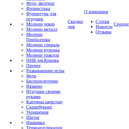
Фетр, фелтинг
Флористика
О компании
Фурнитура для
игрушек
Скидки
Статьи
Молнии декор
Спецце
дня
Новости
Молнии металл
Отзывы
Молнии
Прибалтика
Молнии спираль
Молнии рулонка
Молнии трактор
ПНК им.Кирова
Прочее
Развивающие игры
Фетр
Бисероплетение
Вязание
Игрушки своими
руками
Картины шерстью
Скрапбукинг
Украшения
Шитье
Нашивки
Термоаппликации