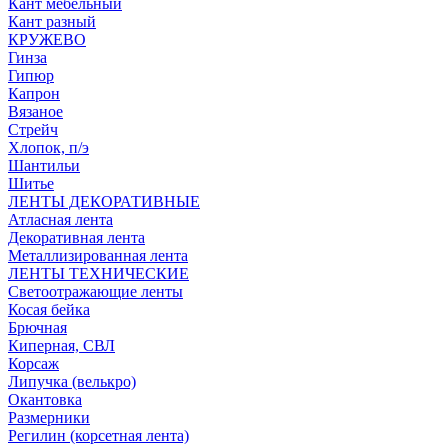
Кант мебельный
Кант разный
КРУЖЕВО
Гинза
Гипюр
Капрон
Вязаное
Стрейч
Хлопок, п/э
Шантильи
Шитье
ЛЕНТЫ ДЕКОРАТИВНЫЕ
Атласная лента
Декоративная лента
Металлизированная лента
ЛЕНТЫ ТЕХНИЧЕСКИЕ
Светоотражающие ленты
Косая бейка
Брючная
Киперная, СВЛ
Корсаж
Липучка (велькро)
Окантовка
Размерники
Регилин (корсетная лента)