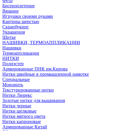
Фетр
Бисероплетение
Вязание
Игрушки своими руками
Картины шерстью
Скрапбукинг
Украшения
Шитье
НАШИВКИ, ТЕРМОАППЛИКАЦИИ
Нашивки
Термоаппликации
НИТКИ
Полиэстер
Армированные ПНК им.Кирова
Нитки швейные в промышленной намотке
Специальные
Мононить
Текстурированные нитки
Нитки Люрекс
Золотые нитки для вышивания
Нитки черные
Нитки шелковые
Нитки мятного цвета
Нитки капроновые
Армированные Китай