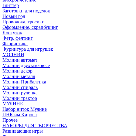
Глиттер
Заготовки для поделок
Новый год
Проволока, тросики
Оформление, скрапбукинг
Лоскуток
Фетр, фелтинг
Флористика
Фурнитура для игрушек
МОЛНИИ
Молнии автомат
Молнии двухзамковые
Молнии декор
Молнии металл
Молнии Прибалтика
Молнии спираль
Молнии рулонка
Молнии трактор
МУЛИНЕ
Набор ниток Мулине
ПНК им.Кирова
Прочее
НАБОРЫ ДЛЯ ТВОРЧЕСТВА
Развивающие игры