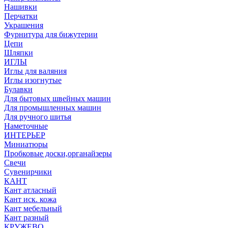
Нашивки
Перчатки
Украшения
Фурнитура для бижутерии
Цепи
Шляпки
ИГЛЫ
Иглы для валяния
Иглы изогнутые
Булавки
Для бытовых швейных машин
Для промышленных машин
Для ручного шитья
Наметочные
ИНТЕРЬЕР
Миниатюры
Пробковые доски,органайзеры
Свечи
Сувенирчики
КАНТ
Кант атласный
Кант иск. кожа
Кант мебельный
Кант разный
КРУЖЕВО