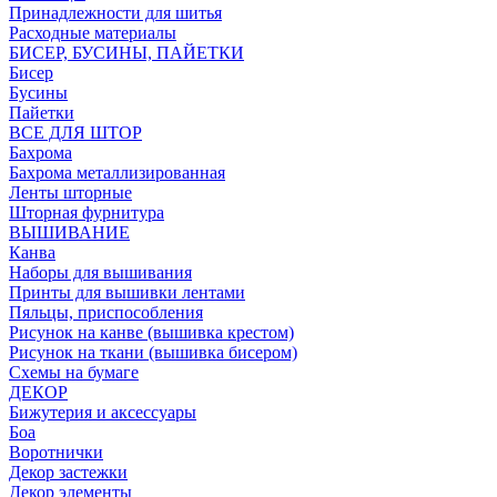
Принадлежности для шитья
Расходные материалы
БИСЕР, БУСИНЫ, ПАЙЕТКИ
Бисер
Бусины
Пайетки
ВСЕ ДЛЯ ШТОР
Бахрома
Бахрома металлизированная
Ленты шторные
Шторная фурнитура
ВЫШИВАНИЕ
Канва
Наборы для вышивания
Принты для вышивки лентами
Пяльцы, приспособления
Рисунок на канве (вышивка крестом)
Рисунок на ткани (вышивка бисером)
Схемы на бумаге
ДЕКОР
Бижутерия и аксессуары
Боа
Воротнички
Декор застежки
Декор элементы