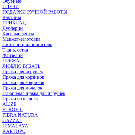
Обувные
ПЛЕЧИ
ПОДАРКИ РУЧНОЙ РАБОТЫ
Картины
ПРИКЛАД
Дублерин
Клеевые ленты
Манжет-заготовка
Синтепон, наполнитель
Ткань, сетка
Флизелин
ПРЯЖА
ЛЮБЛЮ ВЯЗАТЬ
Пряжа для игрушек
Пряжа для корзинок
Пряжа для ковриков
Пряжа для мочалок
Плюшевая пряжа для игрушек
Пряжа из шерсти
ALIZE
ETROFIL
FIBRA NATURA
GAZZAL
HIMALAYA
KARTOPU