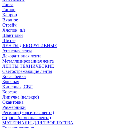
Гинза
Гипюр
Капрон
Вязаное
Стрейч
Хлопок, п/э
Шантильи
Шитье
ЛЕНТЫ ДЕКОРАТИВНЫЕ
Атласная лента
Декоративная лента
Металлизированная лента
ЛЕНТЫ ТЕХНИЧЕСКИЕ
Светоотражающие ленты
Косая бейка
Брючная
Киперная, СВЛ
Корсаж
Липучка (велькро)
Окантовка
Размерники
Регилин (корсетная лента)
Стропа (ременная лента)
МАТЕРИАЛЫ ДЛЯ ТВОРЧЕСТВА
Бисероплетение