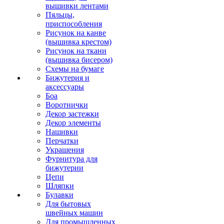
вышивки лентами
Пяльцы,
приспособления
Рисунок на канве
(вышивка крестом)
Рисунок на ткани
(вышивка бисером)
Схемы на бумаге
Бижутерия и
аксессуары
Боа
Воротнички
Декор застежки
Декор элементы
Нашивки
Перчатки
Украшения
Фурнитура для
бижутерии
Цепи
Шляпки
Булавки
Для бытовых
швейных машин
Для промышленных