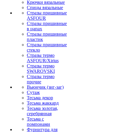
Крючки вязальные
Спицы вязальные
Стразы пришивные
ASFOUR
Стразы пришивные
в цапах
Стразы пришивные
пластик
Стразы пришивные
стекло
Стразы термо
ASFOUR/Xirius
Стразы термо
SWAROVSKI
Стразы термо
прочие
Вьюнчик (зиг-заг)
Сутаж
Тесьма декор
Тесьма жаккард
Тесьма золотая,
серебрянная
Тесьма с
помпонами
Фурнитура для