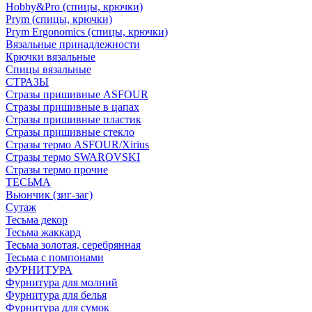
Hobby&Pro (спицы, крючки)
Prym (спицы, крючки)
Prym Ergonomics (спицы, крючки)
Вязальные принадлежности
Крючки вязальные
Спицы вязальные
СТРАЗЫ
Стразы пришивные ASFOUR
Стразы пришивные в цапах
Стразы пришивные пластик
Стразы пришивные стекло
Стразы термо ASFOUR/Xirius
Стразы термо SWAROVSKI
Стразы термо прочие
ТЕСЬМА
Вьюнчик (зиг-заг)
Сутаж
Тесьма декор
Тесьма жаккард
Тесьма золотая, серебрянная
Тесьма с помпонами
ФУРНИТУРА
Фурнитура для молний
Фурнитура для белья
Фурнитура для сумок