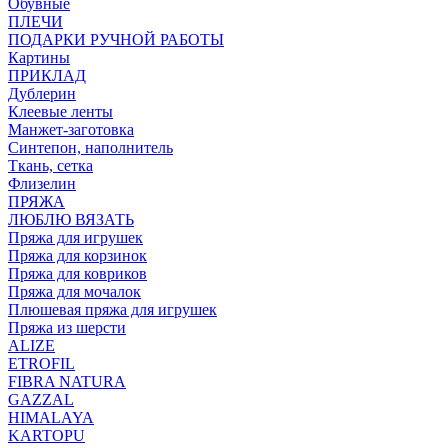
Обувные
ПЛЕЧИ
ПОДАРКИ РУЧНОЙ РАБОТЫ
Картины
ПРИКЛАД
Дублерин
Клеевые ленты
Манжет-заготовка
Синтепон, наполнитель
Ткань, сетка
Флизелин
ПРЯЖА
ЛЮБЛЮ ВЯЗАТЬ
Пряжа для игрушек
Пряжа для корзинок
Пряжа для ковриков
Пряжа для мочалок
Плюшевая пряжа для игрушек
Пряжа из шерсти
ALIZE
ETROFIL
FIBRA NATURA
GAZZAL
HIMALAYA
KARTOPU