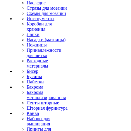
Наследие
Стразы для мозаики
Схемы для мозаики
Инструменты
Коробки для
хранения
Лапки
Насадки (матрицы)
Ножницы
Принадлежности
для шитья
Расходные
материалы
Бисер
Бусины
Пайетки
Бахрома
Бахрома
металлизированная
Ленты шторные
Шторная фурнитура
Канва
Наборы для
вышивания
Принты для