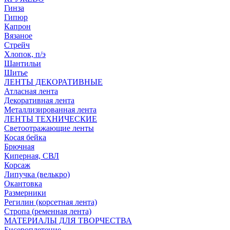
Гинза
Гипюр
Капрон
Вязаное
Стрейч
Хлопок, п/э
Шантильи
Шитье
ЛЕНТЫ ДЕКОРАТИВНЫЕ
Атласная лента
Декоративная лента
Металлизированная лента
ЛЕНТЫ ТЕХНИЧЕСКИЕ
Светоотражающие ленты
Косая бейка
Брючная
Киперная, СВЛ
Корсаж
Липучка (велькро)
Окантовка
Размерники
Регилин (корсетная лента)
Стропа (ременная лента)
МАТЕРИАЛЫ ДЛЯ ТВОРЧЕСТВА
Бисероплетение