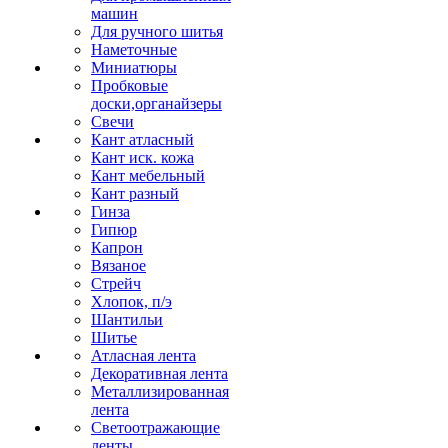
машин
Для ручного шитья
Наметочные
Миниатюры
Пробковые
доски,органайзеры
Свечи
Кант атласный
Кант иск. кожа
Кант мебельный
Кант разный
Гинза
Гипюр
Капрон
Вязаное
Стрейч
Хлопок, п/э
Шантильи
Шитье
Атласная лента
Декоративная лента
Металлизированная
лента
Светоотражающие
ленты