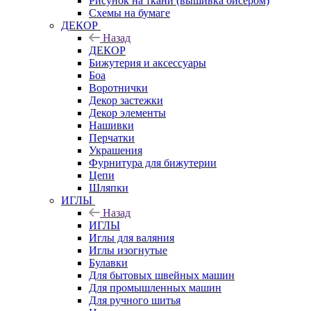
Рисунок на ткани (вышивка бисером)
Схемы на бумаге
ДЕКОР
Назад
ДЕКОР
Бижутерия и аксессуары
Боа
Воротнички
Декор застежки
Декор элементы
Нашивки
Перчатки
Украшения
Фурнитура для бижутерии
Цепи
Шляпки
ИГЛЫ
Назад
ИГЛЫ
Иглы для валяния
Иглы изогнутые
Булавки
Для бытовых швейных машин
Для промышленных машин
Для ручного шитья