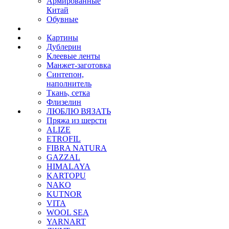
Армированные
Китай
Обувные
Картины
Дублерин
Клеевые ленты
Манжет-заготовка
Синтепон,
наполнитель
Ткань, сетка
Флизелин
ЛЮБЛЮ ВЯЗАТЬ
Пряжа из шерсти
ALIZE
ETROFIL
FIBRA NATURA
GAZZAL
HIMALAYA
KARTOPU
NAKO
KUTNOR
VITA
WOOL SEA
YARNART