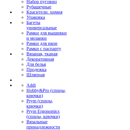
Набор пуговиц
Рубашечные
Красители. химия
Упаковка
Багеты
универсальные
Рамки для вышивки
и мозаики
Рамки для икон
Рамки с паспарту
Вязаная, тканая
Декоративная
Для белья
Продежка
Шляпная
Addi
Hobby&Pro (спицы,
крючки)
Prym (спицы,
крючки)
Prym Ergonomics
(спицы, крючки)
Вязальные
принадлежности