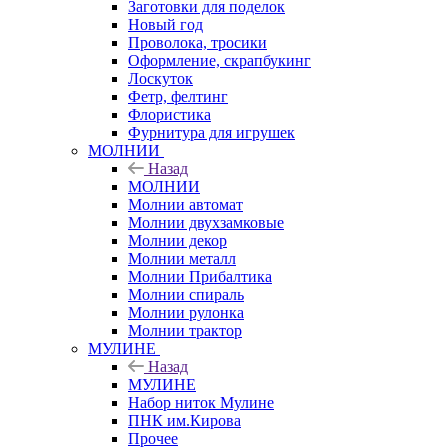
Заготовки для поделок
Новый год
Проволока, тросики
Оформление, скрапбукинг
Лоскуток
Фетр, фелтинг
Флористика
Фурнитура для игрушек
МОЛНИИ
Назад
МОЛНИИ
Молнии автомат
Молнии двухзамковые
Молнии декор
Молнии металл
Молнии Прибалтика
Молнии спираль
Молнии рулонка
Молнии трактор
МУЛИНЕ
Назад
МУЛИНЕ
Набор ниток Мулине
ПНК им.Кирова
Прочее