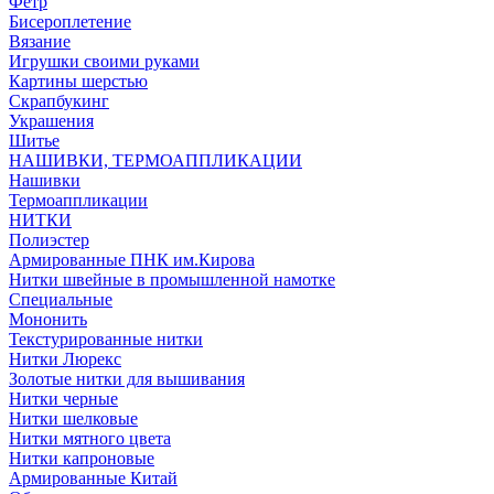
Фетр
Бисероплетение
Вязание
Игрушки своими руками
Картины шерстью
Скрапбукинг
Украшения
Шитье
НАШИВКИ, ТЕРМОАППЛИКАЦИИ
Нашивки
Термоаппликации
НИТКИ
Полиэстер
Армированные ПНК им.Кирова
Нитки швейные в промышленной намотке
Специальные
Мононить
Текстурированные нитки
Нитки Люрекс
Золотые нитки для вышивания
Нитки черные
Нитки шелковые
Нитки мятного цвета
Нитки капроновые
Армированные Китай