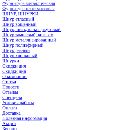
Фурнитура металлическая
Фурнитура пластмассовая
ШНУР, ШНУРКИ
Шнур атласный
Шнур вощенный
Шнур, нить, канат джутовый
Шнур замшевый, кож.зам
Шнур металлизированный
Шнур полиэфирный
Шнур разный
Шнур хлопковый
Шнурки
Скидки дня
Скидки дня
О компании
Статьи
Новости
Отзывы
Спеццена
Условия работы
Оплата
Доставка
Полезная информация
Акции
Бренды