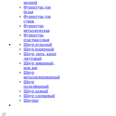
молний
Фурнитура для
белья
Фурнитура для
сумок
Фурнитура
металлическая
Фурнитура
пластмассовая
Шнур атласный
Шнур вощенный
Шнур, нить, канат
джутовый
Шнур замшевый,
кож.зам
Шнур
металлизированный
Шнур
полиэфирный
Шнур разный
Шнур хлопковый
Шнурки