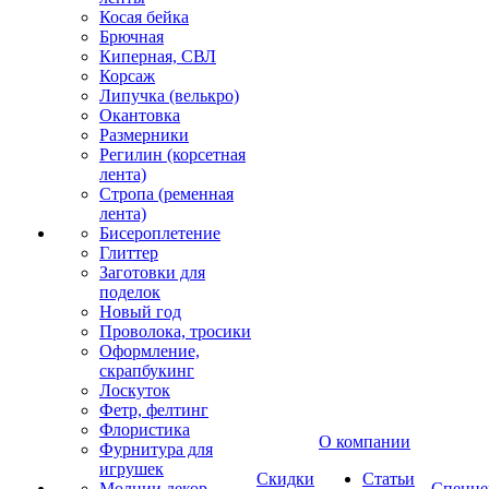
Косая бейка
Брючная
Киперная, СВЛ
Корсаж
Липучка (велькро)
Окантовка
Размерники
Регилин (корсетная
лента)
Стропа (ременная
лента)
Бисероплетение
Глиттер
Заготовки для
поделок
Новый год
Проволока, тросики
Оформление,
скрапбукинг
Лоскуток
Фетр, фелтинг
Флористика
О компании
Фурнитура для
игрушек
Скидки
Статьи
Молнии декор
Спецце