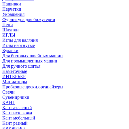
Нашивки
Перчатки
Украшения
Фурнитура для бижутерии
Цепи
Шляпки
ИГЛЫ
Иглы для валяния
Иглы изогнутые
Булавки
Для бытовых швейных машин
Для промышленных машин
Для ручного шитья
Наметочные
ИНТЕРЬЕР
Миниатюры
Пробковые доски,органайзеры
Свечи
Сувенирчики
КАНТ
Кант атласный
Кант иск. кожа
Кант мебельный
Кант разный
КРУЖЕВО