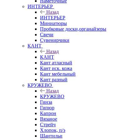
Наметочные
ИНТЕРЬЕР
Назад
ИНТЕРЬЕР
Миниатюры
Пробковые доски,органайзеры
Свечи
Сувенирчики
КАНТ
Назад
КАНТ
Кант атласный
Кант иск. кожа
Кант мебельный
Кант разный
КРУЖЕВО
Назад
КРУЖЕВО
Гинза
Гипюр
Капрон
Вязаное
Стрейч
Хлопок, п/э
Шантильи