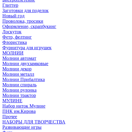
Глиттер
Заготовки для поделок
Новый год
Проволока, тросики
Оформление, скрапбукинг
Лоскуток
Фетр, фелтинг
Флористика
Фурнитура для игрушек
МОЛНИИ
Молнии автомат
Молнии двухзамковые
Молнии декор
Молнии металл
Молнии Прибалтика
Молнии спираль
Молнии рулонка
Молнии трактор
МУЛИНЕ
Набор ниток Мулине
ПНК им.Кирова
Прочее
НАБОРЫ ДЛЯ ТВОРЧЕСТВА
Развивающие игры