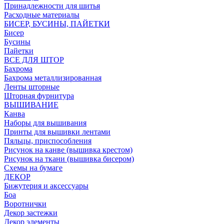
Принадлежности для шитья
Расходные материалы
БИСЕР, БУСИНЫ, ПАЙЕТКИ
Бисер
Бусины
Пайетки
ВСЕ ДЛЯ ШТОР
Бахрома
Бахрома металлизированная
Ленты шторные
Шторная фурнитура
ВЫШИВАНИЕ
Канва
Наборы для вышивания
Принты для вышивки лентами
Пяльцы, приспособления
Рисунок на канве (вышивка крестом)
Рисунок на ткани (вышивка бисером)
Схемы на бумаге
ДЕКОР
Бижутерия и аксессуары
Боа
Воротнички
Декор застежки
Декор элементы