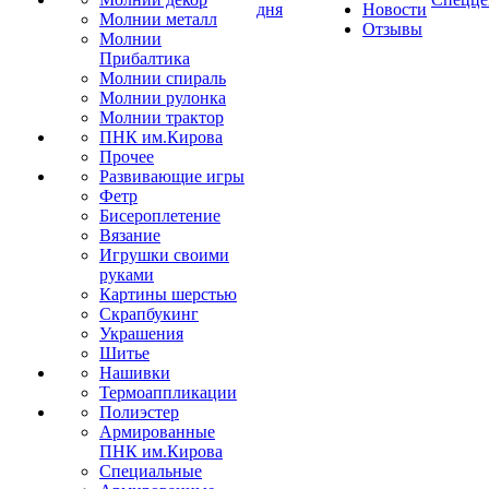
дня
Новости
Молнии металл
Отзывы
Молнии
Прибалтика
Молнии спираль
Молнии рулонка
Молнии трактор
ПНК им.Кирова
Прочее
Развивающие игры
Фетр
Бисероплетение
Вязание
Игрушки своими
руками
Картины шерстью
Скрапбукинг
Украшения
Шитье
Нашивки
Термоаппликации
Полиэстер
Армированные
ПНК им.Кирова
Специальные