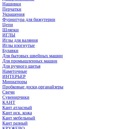
Нашивки
Перчатки
Украшения
Фурнитура для бижутерии
Цепи
Шляпки
ИГЛЫ
Иглы для валяния
Иглы изогнутые
Булавки
Для бытовых швейных машин
Для промышленных машин
Для ручного шитья
Наметочные
ИНТЕРЬЕР
Миниатюры
Пробковые доски,органайзеры
Свечи
Сувенирчики
КАНТ
Кант атласный
Кант иск. кожа
Кант мебельный
Кант разный
КРУЖЕВО