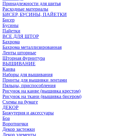
Принадлежности для шитья
Расходные материалы
БИСЕР, БУСИНЫ, ПАЙЕТКИ
Бисер
Бусины
Пайетки
ВСЕ ДЛЯ ШТОР
Бахрома
Бахрома металлизированная
Ленты шторные
Шторная фурнитура
ВЫШИВАНИЕ
Канва
Наборы для вышивания
Принты для вышивки лентами
Пяльцы, приспособления
Рисунок на канве (вышивка крестом)
Рисунок на ткани (вышивка бисером)
Схемы на бумаге
ДЕКОР
Бижутерия и аксессуары
Боа
Воротнички
Декор застежки
Декор элементы