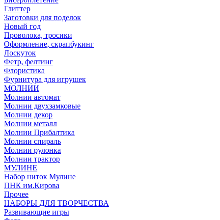
Глиттер
Заготовки для поделок
Новый год
Проволока, тросики
Оформление, скрапбукинг
Лоскуток
Фетр, фелтинг
Флористика
Фурнитура для игрушек
МОЛНИИ
Молнии автомат
Молнии двухзамковые
Молнии декор
Молнии металл
Молнии Прибалтика
Молнии спираль
Молнии рулонка
Молнии трактор
МУЛИНЕ
Набор ниток Мулине
ПНК им.Кирова
Прочее
НАБОРЫ ДЛЯ ТВОРЧЕСТВА
Развивающие игры