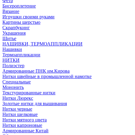
Фетр
Бисероплетение
Вязание
Игрушки своими руками
Картины шерстью
Скрапбукинг
Украшения
Шитье
НАШИВКИ, ТЕРМОАППЛИКАЦИИ
Нашивки
Термоаппликации
НИТКИ
Полиэстер
Армированные ПНК им.Кирова
Нитки швейные в промышленной намотке
Специальные
Мононить
Текстурированные нитки
Нитки Люрекс
Золотые нитки для вышивания
Нитки черные
Нитки шелковые
Нитки мятного цвета
Нитки капроновые
Армированные Китай