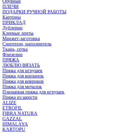
Обувные
ПЛЕЧИ
ПОДАРКИ РУЧНОЙ РАБОТЫ
Картины
ПРИКЛАД
Дублерин
Клеевые ленты
Манжет-заготовка
Синтепон, наполнитель
Ткань, сетка
Флизелин
ПРЯЖА
ЛЮБЛЮ ВЯЗАТЬ
Пряжа для игрушек
Пряжа для корзинок
Пряжа для ковриков
Пряжа для мочалок
Плюшевая пряжа для игрушек
Пряжа из шерсти
ALIZE
ETROFIL
FIBRA NATURA
GAZZAL
HIMALAYA
KARTOPU