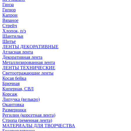
Гинза
Гипюр
Капрон
Вязаное
Стрейч
Хлопок, п/э
Шантильи
Шитье
ЛЕНТЫ ДЕКОРАТИВНЫЕ
Атласная лента
Декоративная лента
Металлизированная лента
ЛЕНТЫ ТЕХНИЧЕСКИЕ
Светоотражающие ленты
Косая бейка
Брючная
Киперная, СВЛ
Корсаж
Липучка (велькро)
Окантовка
Размерники
Регилин (корсетная лента)
Стропа (ременная лента)
МАТЕРИАЛЫ ДЛЯ ТВОРЧЕСТВА
Бисероплетение