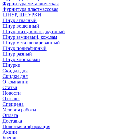
Фурнитура металлическая
Фурнитура пластмассовая
ШНУР, ШНУРКИ
Шнур атласный
Шнур вощенный
Шнур, нить, канат джутовый
Шнур замшевый, кож.зам
Шнур металлизированный
Шнур полиэфирный
Шнур разный
Шнур хлопковый
Шнурки
Скидки дня
Скидки дня
О компании
Статьи
Новости
Отзывы
Спеццена
Условия работы
Оплата
Доставка
Полезная информация
Акции
Бренды