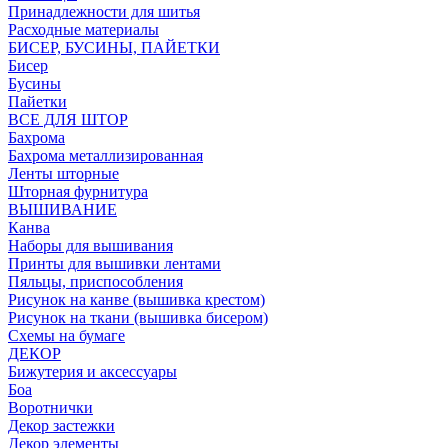
Принадлежности для шитья
Расходные материалы
БИСЕР, БУСИНЫ, ПАЙЕТКИ
Бисер
Бусины
Пайетки
ВСЕ ДЛЯ ШТОР
Бахрома
Бахрома металлизированная
Ленты шторные
Шторная фурнитура
ВЫШИВАНИЕ
Канва
Наборы для вышивания
Принты для вышивки лентами
Пяльцы, приспособления
Рисунок на канве (вышивка крестом)
Рисунок на ткани (вышивка бисером)
Схемы на бумаге
ДЕКОР
Бижутерия и аксессуары
Боа
Воротнички
Декор застежки
Декор элементы