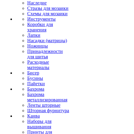
Наследие
Стразы для мозаики
Схемы для мозаики
Инструменты
Коробки для
хранения
Лапки
Насадки (матрицы)
Ножницы
Принадлежности
для шитья
Расходные
материалы
Бисер
Бусины
Пайетки
Бахрома
Бахрома
металлизированная
Ленты шторные
Шторная фурнитура
Канва
Наборы для
вышивания
Принты для