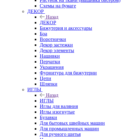
Рисунок на ткани (вышивка бисером)
Схемы на бумаге
ДЕКОР
Назад
ДЕКОР
Бижутерия и аксессуары
Боа
Воротнички
Декор застежки
Декор элементы
Нашивки
Перчатки
Украшения
Фурнитура для бижутерии
Цепи
Шляпки
ИГЛЫ
Назад
ИГЛЫ
Иглы для валяния
Иглы изогнутые
Булавки
Для бытовых швейных машин
Для промышленных машин
Для ручного шитья