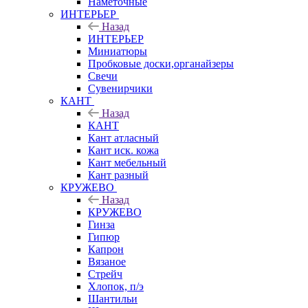
Наметочные
ИНТЕРЬЕР
Назад
ИНТЕРЬЕР
Миниатюры
Пробковые доски,органайзеры
Свечи
Сувенирчики
КАНТ
Назад
КАНТ
Кант атласный
Кант иск. кожа
Кант мебельный
Кант разный
КРУЖЕВО
Назад
КРУЖЕВО
Гинза
Гипюр
Капрон
Вязаное
Стрейч
Хлопок, п/э
Шантильи