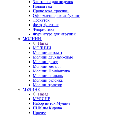
Заготовки для поделок
Новый год
Проволока, тросики
Оформление, скрапбукинг
Лоскуток
Фетр, фелтинг
Флористика
Фурнитура для игрушек
МОЛНИИ
Назад
МОЛНИИ
Молнии автомат
Молнии двухзамковые
Молнии декор
Молнии металл
Молнии Прибалтика
Молнии спираль
Молнии рулонка
Молнии трактор
МУЛИНЕ
Назад
МУЛИНЕ
Набор ниток Мулине
ПНК им.Кирова
Прочее