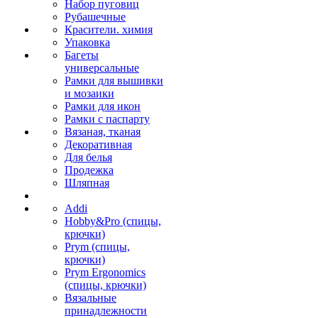
Набор пуговиц
Рубашечные
Красители. химия
Упаковка
Багеты
универсальные
Рамки для вышивки
и мозаики
Рамки для икон
Рамки с паспарту
Вязаная, тканая
Декоративная
Для белья
Продежка
Шляпная
Addi
Hobby&Pro (спицы,
крючки)
Prym (спицы,
крючки)
Prym Ergonomics
(спицы, крючки)
Вязальные
принадлежности