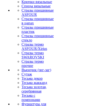
Крючки вязальные
Спицы вязальные
Стразы пришивные
ASFOUR
Стразы пришивные
в цапах
Стразы пришивные
пластик
Стразы пришивные
стекло
Стразы термо
ASFOUR/Xirius
Стразы термо
SWAROVSKI
Стразы термо
прочие
Вьюнчик (зиг-заг)
Сутаж
Тесьма декор
Тесьма жаккард
Тесьма золотая,
серебрянная
Тесьма с
помпонами
Фурнитура для