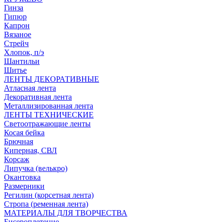
Гинза
Гипюр
Капрон
Вязаное
Стрейч
Хлопок, п/э
Шантильи
Шитье
ЛЕНТЫ ДЕКОРАТИВНЫЕ
Атласная лента
Декоративная лента
Металлизированная лента
ЛЕНТЫ ТЕХНИЧЕСКИЕ
Светоотражающие ленты
Косая бейка
Брючная
Киперная, СВЛ
Корсаж
Липучка (велькро)
Окантовка
Размерники
Регилин (корсетная лента)
Стропа (ременная лента)
МАТЕРИАЛЫ ДЛЯ ТВОРЧЕСТВА
Бисероплетение