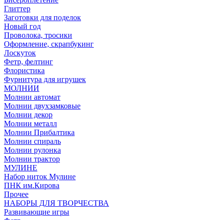
Глиттер
Заготовки для поделок
Новый год
Проволока, тросики
Оформление, скрапбукинг
Лоскуток
Фетр, фелтинг
Флористика
Фурнитура для игрушек
МОЛНИИ
Молнии автомат
Молнии двухзамковые
Молнии декор
Молнии металл
Молнии Прибалтика
Молнии спираль
Молнии рулонка
Молнии трактор
МУЛИНЕ
Набор ниток Мулине
ПНК им.Кирова
Прочее
НАБОРЫ ДЛЯ ТВОРЧЕСТВА
Развивающие игры