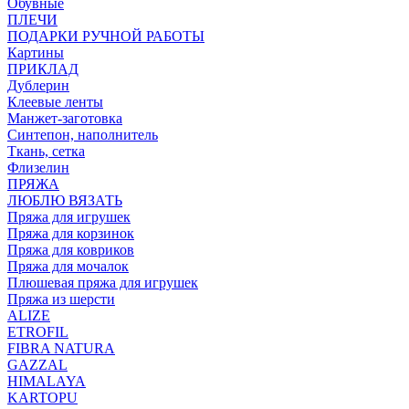
Обувные
ПЛЕЧИ
ПОДАРКИ РУЧНОЙ РАБОТЫ
Картины
ПРИКЛАД
Дублерин
Клеевые ленты
Манжет-заготовка
Синтепон, наполнитель
Ткань, сетка
Флизелин
ПРЯЖА
ЛЮБЛЮ ВЯЗАТЬ
Пряжа для игрушек
Пряжа для корзинок
Пряжа для ковриков
Пряжа для мочалок
Плюшевая пряжа для игрушек
Пряжа из шерсти
ALIZE
ETROFIL
FIBRA NATURA
GAZZAL
HIMALAYA
KARTOPU