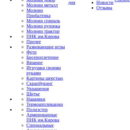
дня
Новости
Молнии металл
Отзывы
Молнии
Прибалтика
Молнии спираль
Молнии рулонка
Молнии трактор
ПНК им.Кирова
Прочее
Развивающие игры
Фетр
Бисероплетение
Вязание
Игрушки своими
руками
Картины шерстью
Скрапбукинг
Украшения
Шитье
Нашивки
Термоаппликации
Полиэстер
Армированные
ПНК им.Кирова
Специальные