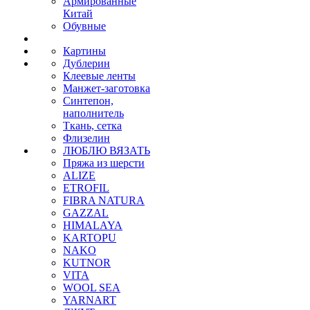
Армированные
Китай
Обувные
Картины
Дублерин
Клеевые ленты
Манжет-заготовка
Синтепон,
наполнитель
Ткань, сетка
Флизелин
ЛЮБЛЮ ВЯЗАТЬ
Пряжа из шерсти
ALIZE
ETROFIL
FIBRA NATURA
GAZZAL
HIMALAYA
KARTOPU
NAKO
KUTNOR
VITA
WOOL SEA
YARNART