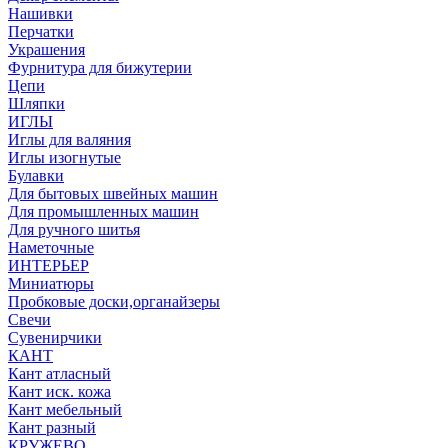
Нашивки
Перчатки
Украшения
Фурнитура для бижутерии
Цепи
Шляпки
ИГЛЫ
Иглы для валяния
Иглы изогнутые
Булавки
Для бытовых швейных машин
Для промышленных машин
Для ручного шитья
Наметочные
ИНТЕРЬЕР
Миниатюры
Пробковые доски,органайзеры
Свечи
Сувенирчики
КАНТ
Кант атласный
Кант иск. кожа
Кант мебельный
Кант разный
КРУЖЕВО