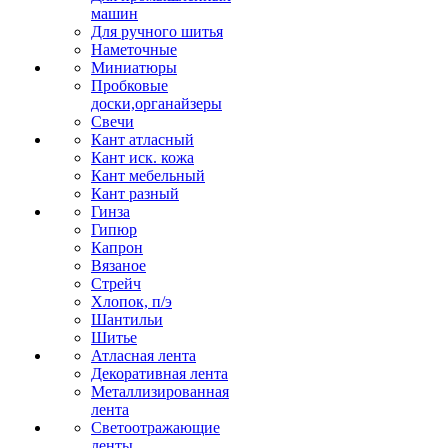
машин
Для ручного шитья
Наметочные
Миниатюры
Пробковые
доски,органайзеры
Свечи
Кант атласный
Кант иск. кожа
Кант мебельный
Кант разный
Гинза
Гипюр
Капрон
Вязаное
Стрейч
Хлопок, п/э
Шантильи
Шитье
Атласная лента
Декоративная лента
Металлизированная
лента
Светоотражающие
ленты