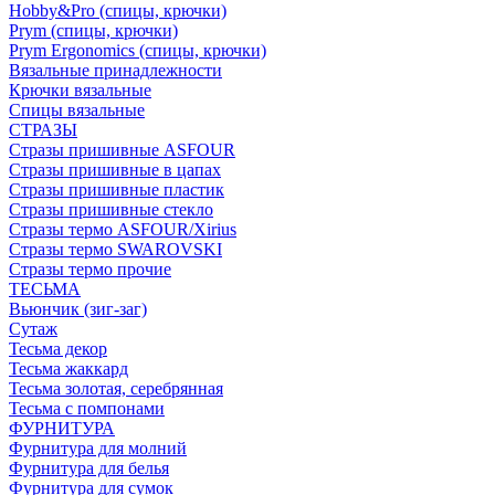
Hobby&Pro (спицы, крючки)
Prym (спицы, крючки)
Prym Ergonomics (спицы, крючки)
Вязальные принадлежности
Крючки вязальные
Спицы вязальные
СТРАЗЫ
Стразы пришивные ASFOUR
Стразы пришивные в цапах
Стразы пришивные пластик
Стразы пришивные стекло
Стразы термо ASFOUR/Xirius
Стразы термо SWAROVSKI
Стразы термо прочие
ТЕСЬМА
Вьюнчик (зиг-заг)
Сутаж
Тесьма декор
Тесьма жаккард
Тесьма золотая, серебрянная
Тесьма с помпонами
ФУРНИТУРА
Фурнитура для молний
Фурнитура для белья
Фурнитура для сумок