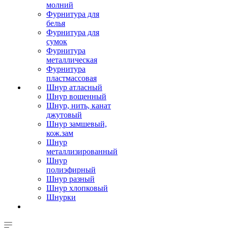
молний
Фурнитура для
белья
Фурнитура для
сумок
Фурнитура
металлическая
Фурнитура
пластмассовая
Шнур атласный
Шнур вощенный
Шнур, нить, канат
джутовый
Шнур замшевый,
кож.зам
Шнур
металлизированный
Шнур
полиэфирный
Шнур разный
Шнур хлопковый
Шнурки