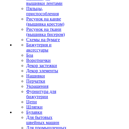
вышивки лентами
Пяльцы,
приспособления
Рисунок на канве
(вышивка крестом)
Рисунок на ткани
(вышивка бисером)
Схемы на бумаге
Бижутерия и
аксессуары
Боа
Воротнички
Декор застежки
Декор элементы
Нашивки
Перчатки
Украшения
Фурнитура для
бижутерии
Цепи
Шляпки
Булавки
Для бытовых
швейных машин
Для промышленных