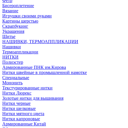
Фетр
Бисероплетение
Вязание
Игрушки своими руками
Картины шерстью
Скрапбукинг
Украшения
Шитье
НАШИВКИ, ТЕРМОАППЛИКАЦИИ
Нашивки
Термоаппликации
НИТКИ
Полиэстер
Армированные ПНК им.Кирова
Нитки швейные в промышленной намотке
Специальные
Мононить
Текстурированные нитки
Нитки Люрекс
Золотые нитки для вышивания
Нитки черные
Нитки шелковые
Нитки мятного цвета
Нитки капроновые
Армированные Китай