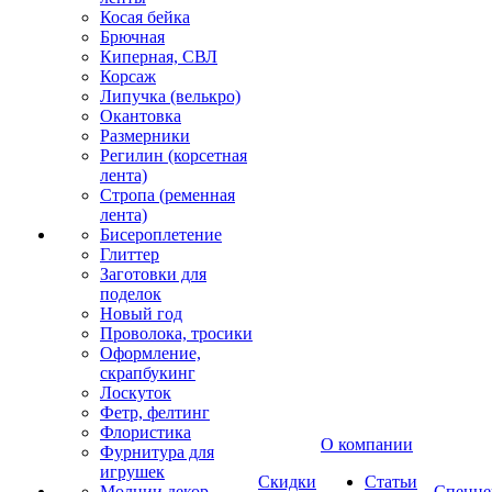
Косая бейка
Брючная
Киперная, СВЛ
Корсаж
Липучка (велькро)
Окантовка
Размерники
Регилин (корсетная
лента)
Стропа (ременная
лента)
Бисероплетение
Глиттер
Заготовки для
поделок
Новый год
Проволока, тросики
Оформление,
скрапбукинг
Лоскуток
Фетр, фелтинг
Флористика
О компании
Фурнитура для
игрушек
Скидки
Статьи
Молнии декор
Спецце