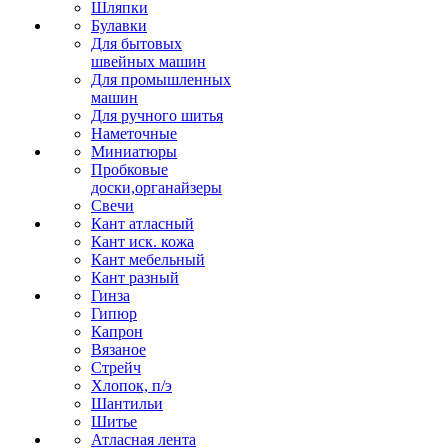
Шляпки
Булавки
Для бытовых
швейных машин
Для промышленных
машин
Для ручного шитья
Наметочные
Миниатюры
Пробковые
доски,органайзеры
Свечи
Кант атласный
Кант иск. кожа
Кант мебельный
Кант разный
Гинза
Гипюр
Капрон
Вязаное
Стрейч
Хлопок, п/э
Шантильи
Шитье
Атласная лента