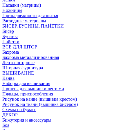
Насадки (матрицы)
Ножницы
Принадлежности для шитья
Расходные материалы
БИСЕР, БУСИНЫ, ПАЙЕТКИ
Бисер
Бусины
Пайетки
ВСЕ ДЛЯ ШТОР
Бахрома
Бахрома металлизированная
Ленты шторные
Шторная фурнитура
ВЫШИВАНИЕ
Канва
Наборы для вышивания
Принты для вышивки лентами
Пяльцы, приспособления
Рисунок на канве (вышивка крестом)
Рисунок на ткани (вышивка бисером)
Схемы на бумаге
ДЕКОР
Бижутерия и аксессуары
Боа