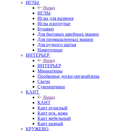
ИГЛЫ
Назад
ИГЛЫ
Иглы для валяния
Иглы изогнутые
Булавки
Для бытовых швейных машин
Для промышленных машин
Для ручного шитья
Наметочные
ИНТЕРЬЕР
Назад
ИНТЕРЬЕР
Миниатюры
Пробковые доски,органайзеры
Свечи
Сувенирчики
КАНТ
Назад
КАНТ
Кант атласный
Кант иск. кожа
Кант мебельный
Кант разный
КРУЖЕВО