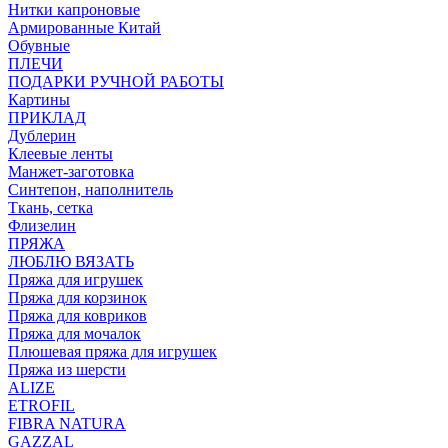
Нитки капроновые
Армированные Китай
Обувные
ПЛЕЧИ
ПОДАРКИ РУЧНОЙ РАБОТЫ
Картины
ПРИКЛАД
Дублерин
Клеевые ленты
Манжет-заготовка
Синтепон, наполнитель
Ткань, сетка
Флизелин
ПРЯЖА
ЛЮБЛЮ ВЯЗАТЬ
Пряжа для игрушек
Пряжа для корзинок
Пряжа для ковриков
Пряжа для мочалок
Плюшевая пряжа для игрушек
Пряжа из шерсти
ALIZE
ETROFIL
FIBRA NATURA
GAZZAL