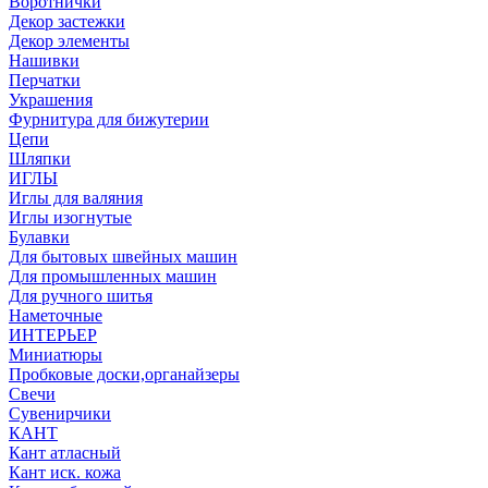
Воротнички
Декор застежки
Декор элементы
Нашивки
Перчатки
Украшения
Фурнитура для бижутерии
Цепи
Шляпки
ИГЛЫ
Иглы для валяния
Иглы изогнутые
Булавки
Для бытовых швейных машин
Для промышленных машин
Для ручного шитья
Наметочные
ИНТЕРЬЕР
Миниатюры
Пробковые доски,органайзеры
Свечи
Сувенирчики
КАНТ
Кант атласный
Кант иск. кожа