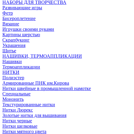
НАБОРЫ ДЛЯ ТВОРЧЕСТВА
Развивающие игры
Фетр
Бисероплетение
Вязание
Игрушки своими руками
Картины шерстью
Скрапбукинг
Украшения
Шитье
НАШИВКИ, ТЕРМОАППЛИКАЦИИ
Нашивки
Термоаппликации
НИТКИ
Полиэстер
Армированные ПНК им.Кирова
Нитки швейные в промышленной намотке
Специальные
Мононить
Текстурированные нитки
Нитки Люрекс
Золотые нитки для вышивания
Нитки черные
Нитки шелковые
Нитки мятного цвета