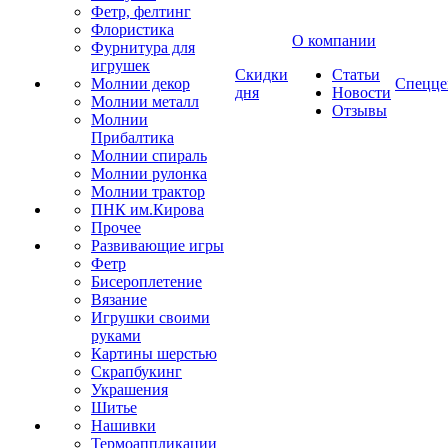
Фетр, фелтинг
Флористика
О компании
Фурнитура для
игрушек
Скидки
Статьи
Молнии декор
Спецце
дня
Новости
Молнии металл
Отзывы
Молнии
Прибалтика
Молнии спираль
Молнии рулонка
Молнии трактор
ПНК им.Кирова
Прочее
Развивающие игры
Фетр
Бисероплетение
Вязание
Игрушки своими
руками
Картины шерстью
Скрапбукинг
Украшения
Шитье
Нашивки
Термоаппликации