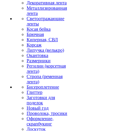
Декоративная лента
Металлизированная
лента
Светоотражающие
ленты
Косая бейка
Брючная
Киперная, СВЛ
Корсаж
Липучка (велькро)
Окантовка
Размерники
Регилин (корсетная
лента)
Стропа (ременная
лента)
Бисероплетение
Глиттер
Заготовки для
поделок
Новый год
Проволока, тросики
Оформление,
скрапбукинг
Лоскуток