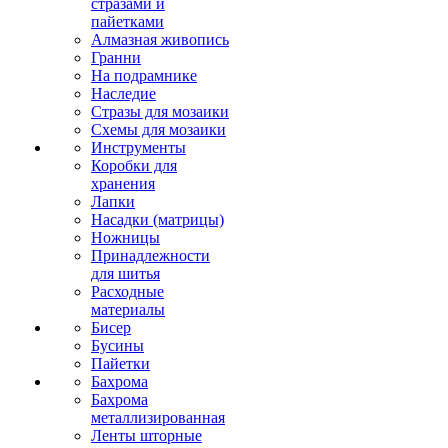
стразами и
пайетками
Алмазная живопись
Гранни
На подрамнике
Наследие
Стразы для мозаики
Схемы для мозаики
Инструменты
Коробки для
хранения
Лапки
Насадки (матрицы)
Ножницы
Принадлежности
для шитья
Расходные
материалы
Бисер
Бусины
Пайетки
Бахрома
Бахрома
металлизированная
Ленты шторные