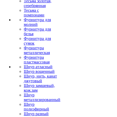
Тесьма золотая,
серебрянная
Тесьма с
помпонами
Фурнитура для
молний
Фурнитура для
белья
Фурнитура для
сумок
Фурнитура
металлическая
Фурнитура
пластмассовая
Шнур атласный
Шнур вощенный
Шнур, нить, канат
джутовый
Шнур замшевый,
кож.зам
Шнур
металлизированный
Шнур
полиэфирный
Шнур разный