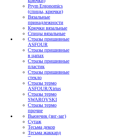
крючки)
Prym Ergonomics
(спицы, крючки)
Вязальные
принадлежности
Крючки вязальные
Спицы вязальные
Стразы пришивные
ASFOUR
Стразы пришивные
в цапах
Стразы пришивные
пластик
Стразы пришивные
стекло
Стразы термо
ASFOUR/Xirius
Стразы термо
SWAROVSKI
Стразы термо
прочие
Вьюнчик (зиг-заг)
Сутаж
Тесьма декор
Тесьма жаккард