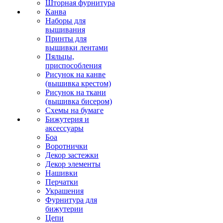
Шторная фурнитура
Канва
Наборы для
вышивания
Принты для
вышивки лентами
Пяльцы,
приспособления
Рисунок на канве
(вышивка крестом)
Рисунок на ткани
(вышивка бисером)
Схемы на бумаге
Бижутерия и
аксессуары
Боа
Воротнички
Декор застежки
Декор элементы
Нашивки
Перчатки
Украшения
Фурнитура для
бижутерии
Цепи