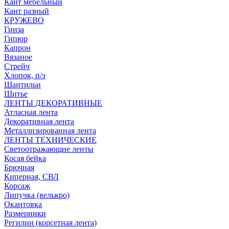
Кант мебельный
Кант разный
КРУЖЕВО
Гинза
Гипюр
Капрон
Вязаное
Стрейч
Хлопок, п/э
Шантильи
Шитье
ЛЕНТЫ ДЕКОРАТИВНЫЕ
Атласная лента
Декоративная лента
Металлизированная лента
ЛЕНТЫ ТЕХНИЧЕСКИЕ
Светоотражающие ленты
Косая бейка
Брючная
Киперная, СВЛ
Корсаж
Липучка (велькро)
Окантовка
Размерники
Регилин (корсетная лента)