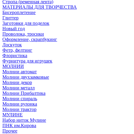
Стропа (ременная лента)
МАТЕРИАЛЫ ДЛЯ ТВОРЧЕСТВА
Бисероплетение
Глиттер
Заготовки для поделок
Новый год
Проволока, тросики
Оформление, скрапбукинг
Лоскуток
Фетр, фелтинг
Флористика
Фурнитура для игрушек
МОЛНИИ
Молнии автомат
Молнии двухзамковые
Молнии декор
Молнии металл
Молнии Прибалтика
Молнии спираль
Молнии рулонка
Молнии трактор
МУЛИНЕ
Набор ниток Мулине
ПНК им.Кирова
Прочее