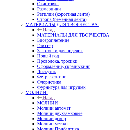
Окантовка
Размерники
Регилин (корсетная лента)
Стропа (ременная лента)
МАТЕРИАЛЫ ДЛЯ ТВОРЧЕСТВА
Назад
МАТЕРИАЛЫ ДЛЯ ТВОРЧЕСТВА
Бисероплетение
Глиттер
Заготовки для поделок
Новый год
Проволока, тросики
Оформление, скрапбукинг
Лоскуток
Фетр, фелтинг
Флористика
Фурнитура для игрушек
МОЛНИИ
Назад
МОЛНИИ
Молнии автомат
Молнии двухзамковые
Молнии декор
Молнии металл
Молнии Прибалтика