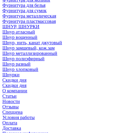
Фурнитура для белья
Фурнитура для сумок
Фурнитура металлическая
Фурнитура пластмассовая
ШНУР, ШНУРКИ
Шнур атласный
Шнур вощенный
Шнур, нить, канат джутовый
Шнур замшевый, кож.зам
Шнур металлизированный
Шнур полиэфирный
Шнур разный
Шнур хлопковый
Шнурки
Скидки дня
Скидки дня
О компании
Статьи
Новости
Отзывы
Спеццена
Условия работы
Оплата
Доставка