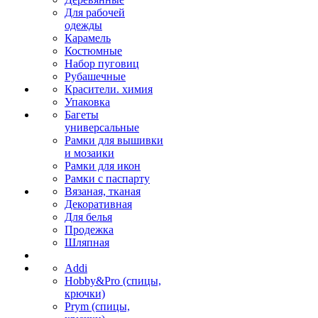
Для рабочей
одежды
Карамель
Костюмные
Набор пуговиц
Рубашечные
Красители. химия
Упаковка
Багеты
универсальные
Рамки для вышивки
и мозаики
Рамки для икон
Рамки с паспарту
Вязаная, тканая
Декоративная
Для белья
Продежка
Шляпная
Addi
Hobby&Pro (спицы,
крючки)
Prym (спицы,