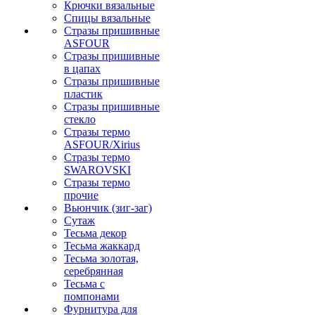
Крючки вязальные
Спицы вязальные
Стразы пришивные
ASFOUR
Стразы пришивные
в цапах
Стразы пришивные
пластик
Стразы пришивные
стекло
Стразы термо
ASFOUR/Xirius
Стразы термо
SWAROVSKI
Стразы термо
прочие
Вьюнчик (зиг-заг)
Сутаж
Тесьма декор
Тесьма жаккард
Тесьма золотая,
серебрянная
Тесьма с
помпонами
Фурнитура для