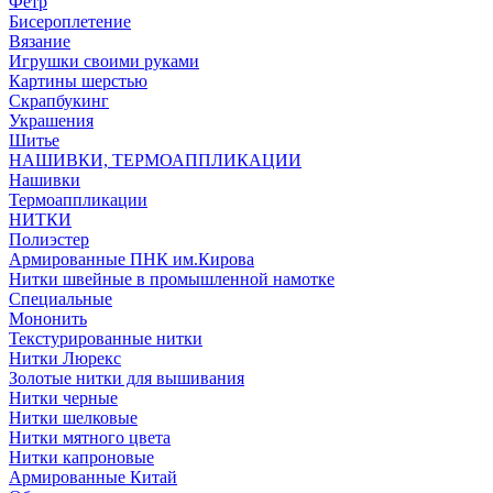
Фетр
Бисероплетение
Вязание
Игрушки своими руками
Картины шерстью
Скрапбукинг
Украшения
Шитье
НАШИВКИ, ТЕРМОАППЛИКАЦИИ
Нашивки
Термоаппликации
НИТКИ
Полиэстер
Армированные ПНК им.Кирова
Нитки швейные в промышленной намотке
Специальные
Мононить
Текстурированные нитки
Нитки Люрекс
Золотые нитки для вышивания
Нитки черные
Нитки шелковые
Нитки мятного цвета
Нитки капроновые
Армированные Китай