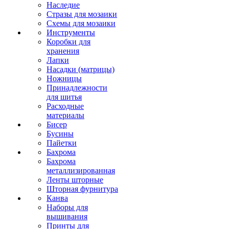
Наследие
Стразы для мозаики
Схемы для мозаики
Инструменты
Коробки для
хранения
Лапки
Насадки (матрицы)
Ножницы
Принадлежности
для шитья
Расходные
материалы
Бисер
Бусины
Пайетки
Бахрома
Бахрома
металлизированная
Ленты шторные
Шторная фурнитура
Канва
Наборы для
вышивания
Принты для