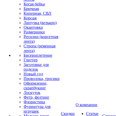
Косая бейка
Брючная
Киперная, СВЛ
Корсаж
Липучка (велькро)
Окантовка
Размерники
Регилин (корсетная
лента)
Стропа (ременная
лента)
Бисероплетение
Глиттер
Заготовки для
поделок
Новый год
Проволока, тросики
Оформление,
скрапбукинг
Лоскуток
Фетр, фелтинг
Флористика
О компании
Фурнитура для
игрушек
Скидки
Статьи
Молнии декор
Спецце