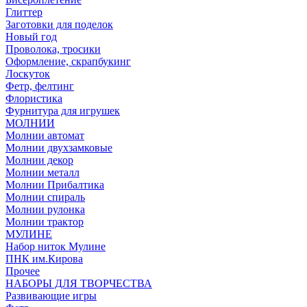
Глиттер
Заготовки для поделок
Новый год
Проволока, тросики
Оформление, скрапбукинг
Лоскуток
Фетр, фелтинг
Флористика
Фурнитура для игрушек
МОЛНИИ
Молнии автомат
Молнии двухзамковые
Молнии декор
Молнии металл
Молнии Прибалтика
Молнии спираль
Молнии рулонка
Молнии трактор
МУЛИНЕ
Набор ниток Мулине
ПНК им.Кирова
Прочее
НАБОРЫ ДЛЯ ТВОРЧЕСТВА
Развивающие игры