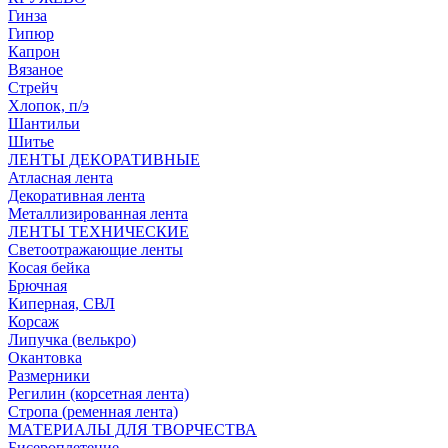
Гинза
Гипюр
Капрон
Вязаное
Стрейч
Хлопок, п/э
Шантильи
Шитье
ЛЕНТЫ ДЕКОРАТИВНЫЕ
Атласная лента
Декоративная лента
Металлизированная лента
ЛЕНТЫ ТЕХНИЧЕСКИЕ
Светоотражающие ленты
Косая бейка
Брючная
Киперная, СВЛ
Корсаж
Липучка (велькро)
Окантовка
Размерники
Регилин (корсетная лента)
Стропа (ременная лента)
МАТЕРИАЛЫ ДЛЯ ТВОРЧЕСТВА
Бисероплетение