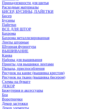
Принадлежности для шитья
Расходные материалы
БИСЕР, БУСИНЫ, ПАЙЕТКИ
Бисер
Бусины
Пайетки
ВСЕ ДЛЯ ШТОР
Бахрома
Бахрома металлизированная
Ленты шторные
Шторная фурнитура
ВЫШИВАНИЕ
Канва
Наборы для вышивания
Принты для вышивки лентами
Пяльцы, приспособления
Рисунок на канве (вышивка крестом)
Рисунок на ткани (вышивка бисером)
Схемы на бумаге
ДЕКОР
Бижутерия и аксессуары
Боа
Воротнички
Декор застежки
Декор элементы