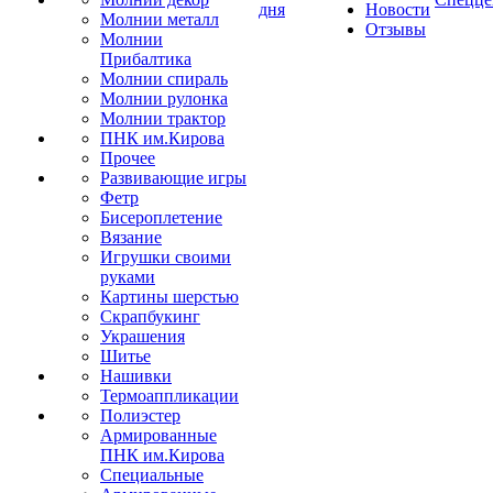
дня
Новости
Молнии металл
Отзывы
Молнии
Прибалтика
Молнии спираль
Молнии рулонка
Молнии трактор
ПНК им.Кирова
Прочее
Развивающие игры
Фетр
Бисероплетение
Вязание
Игрушки своими
руками
Картины шерстью
Скрапбукинг
Украшения
Шитье
Нашивки
Термоаппликации
Полиэстер
Армированные
ПНК им.Кирова
Специальные