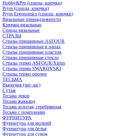
Hobby&Pro (спицы, крючки)
Prym (спицы, крючки)
Prym Ergonomics (спицы, крючки)
Вязальные принадлежности
Крючки вязальные
Спицы вязальные
СТРАЗЫ
Стразы пришивные ASFOUR
Стразы пришивные в цапах
Стразы пришивные пластик
Стразы пришивные стекло
Стразы термо ASFOUR/Xirius
Стразы термо SWAROVSKI
Стразы термо прочие
ТЕСЬМА
Вьюнчик (зиг-заг)
Сутаж
Тесьма декор
Тесьма жаккард
Тесьма золотая, серебрянная
Тесьма с помпонами
ФУРНИТУРА
Фурнитура для молний
Фурнитура для белья
Фурнитура для сумок