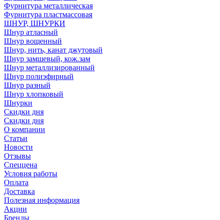
Фурнитура металлическая
Фурнитура пластмассовая
ШНУР, ШНУРКИ
Шнур атласный
Шнур вощенный
Шнур, нить, канат джутовый
Шнур замшевый, кож.зам
Шнур металлизированный
Шнур полиэфирный
Шнур разный
Шнур хлопковый
Шнурки
Скидки дня
Скидки дня
О компании
Статьи
Новости
Отзывы
Спеццена
Условия работы
Оплата
Доставка
Полезная информация
Акции
Бренды