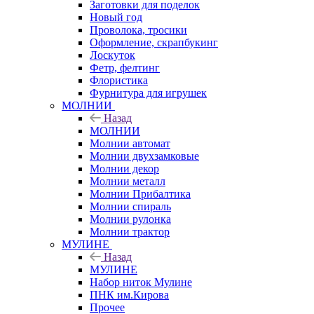
Заготовки для поделок
Новый год
Проволока, тросики
Оформление, скрапбукинг
Лоскуток
Фетр, фелтинг
Флористика
Фурнитура для игрушек
МОЛНИИ
Назад
МОЛНИИ
Молнии автомат
Молнии двухзамковые
Молнии декор
Молнии металл
Молнии Прибалтика
Молнии спираль
Молнии рулонка
Молнии трактор
МУЛИНЕ
Назад
МУЛИНЕ
Набор ниток Мулине
ПНК им.Кирова
Прочее