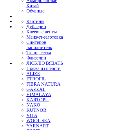
Армированные
Китай
Обувные
Картины
Дублерин
Клеевые ленты
Манжет-заготовка
Синтепон,
наполнитель
Ткань, сетка
Флизелин
ЛЮБЛЮ ВЯЗАТЬ
Пряжа из шерсти
ALIZE
ETROFIL
FIBRA NATURA
GAZZAL
HIMALAYA
KARTOPU
NAKO
KUTNOR
VITA
WOOL SEA
YARNART