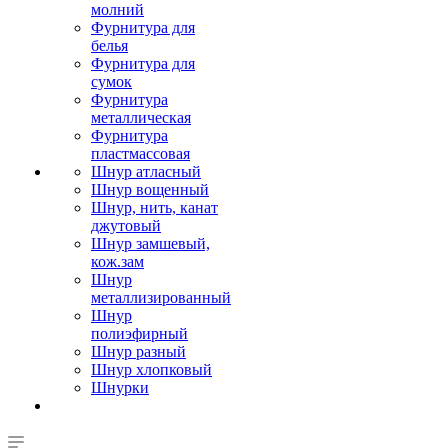
молний
Фурнитура для
белья
Фурнитура для
сумок
Фурнитура
металлическая
Фурнитура
пластмассовая
Шнур атласный
Шнур вощенный
Шнур, нить, канат
джутовый
Шнур замшевый,
кож.зам
Шнур
металлизированный
Шнур
полиэфирный
Шнур разный
Шнур хлопковый
Шнурки