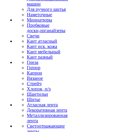
машин
Для ручного шитья
Наметочные
Миниатюры
Пробковые
доски,органайзеры
Свечи
Кант атласный
Кант иск. кожа
Кант мебельный
Кант разный
Гинза
Гипюр
Капрон
Вязаное
Стрейч
Хлопок, п/э
Шантильи
Шитье
Атласная лента
Декоративная лента
Металлизированная
лента
Светоотражающие
ленты