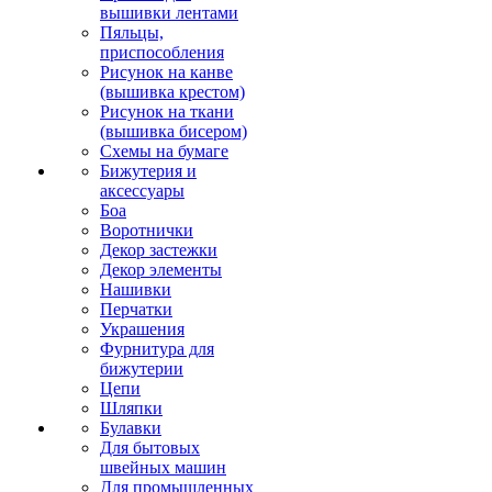
вышивки лентами
Пяльцы,
приспособления
Рисунок на канве
(вышивка крестом)
Рисунок на ткани
(вышивка бисером)
Схемы на бумаге
Бижутерия и
аксессуары
Боа
Воротнички
Декор застежки
Декор элементы
Нашивки
Перчатки
Украшения
Фурнитура для
бижутерии
Цепи
Шляпки
Булавки
Для бытовых
швейных машин
Для промышленных