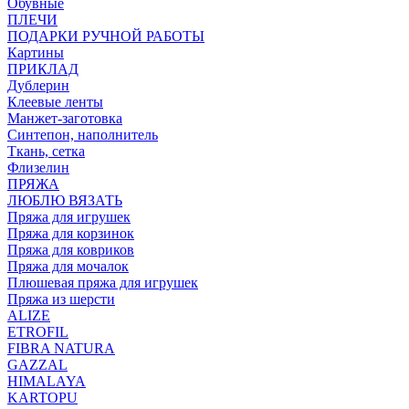
Обувные
ПЛЕЧИ
ПОДАРКИ РУЧНОЙ РАБОТЫ
Картины
ПРИКЛАД
Дублерин
Клеевые ленты
Манжет-заготовка
Синтепон, наполнитель
Ткань, сетка
Флизелин
ПРЯЖА
ЛЮБЛЮ ВЯЗАТЬ
Пряжа для игрушек
Пряжа для корзинок
Пряжа для ковриков
Пряжа для мочалок
Плюшевая пряжа для игрушек
Пряжа из шерсти
ALIZE
ETROFIL
FIBRA NATURA
GAZZAL
HIMALAYA
KARTOPU