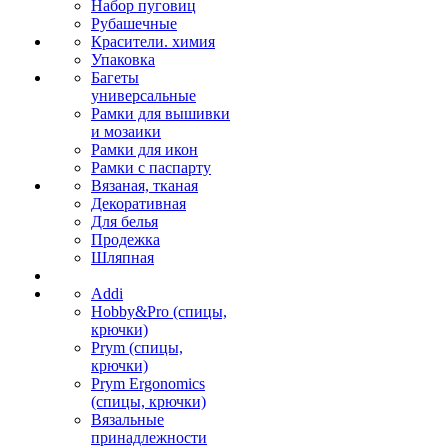
Набор пуговиц
Рубашечные
Красители. химия
Упаковка
Багеты
универсальные
Рамки для вышивки
и мозаики
Рамки для икон
Рамки с паспарту
Вязаная, тканая
Декоративная
Для белья
Продежка
Шляпная
Addi
Hobby&Pro (спицы,
крючки)
Prym (спицы,
крючки)
Prym Ergonomics
(спицы, крючки)
Вязальные
принадлежности