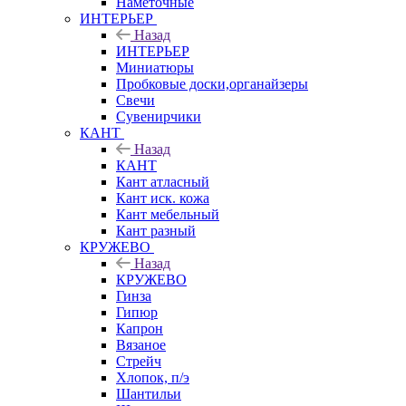
Наметочные
ИНТЕРЬЕР
Назад
ИНТЕРЬЕР
Миниатюры
Пробковые доски,органайзеры
Свечи
Сувенирчики
КАНТ
Назад
КАНТ
Кант атласный
Кант иск. кожа
Кант мебельный
Кант разный
КРУЖЕВО
Назад
КРУЖЕВО
Гинза
Гипюр
Капрон
Вязаное
Стрейч
Хлопок, п/э
Шантильи