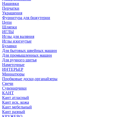
Нашивки
Перчатки
Украшения
Фурнитура для бижутерии
Цепи
Шляпки
ИГЛЫ
Иглы для валяния
Иглы изогнутые
Булавки
Для бытовых швейных машин
Для промышленных машин
Для ручного шитья
Наметочные
ИНТЕРЬЕР
Миниатюры
Пробковые доски,органайзеры
Свечи
Сувенирчики
КАНТ
Кант атласный
Кант иск. кожа
Кант мебельный
Кант разный
КРУЖЕВО