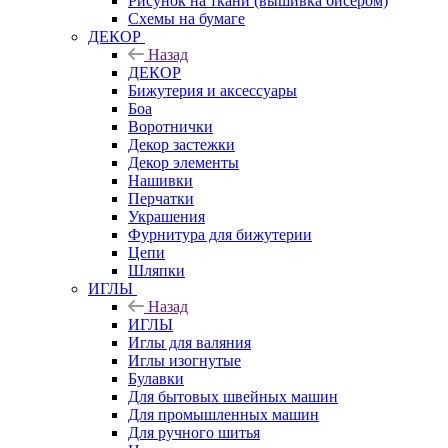
Рисунок на ткани (вышивка бисером)
Схемы на бумаге
ДЕКОР
Назад
ДЕКОР
Бижутерия и аксессуары
Боа
Воротнички
Декор застежки
Декор элементы
Нашивки
Перчатки
Украшения
Фурнитура для бижутерии
Цепи
Шляпки
ИГЛЫ
Назад
ИГЛЫ
Иглы для валяния
Иглы изогнутые
Булавки
Для бытовых швейных машин
Для промышленных машин
Для ручного шитья