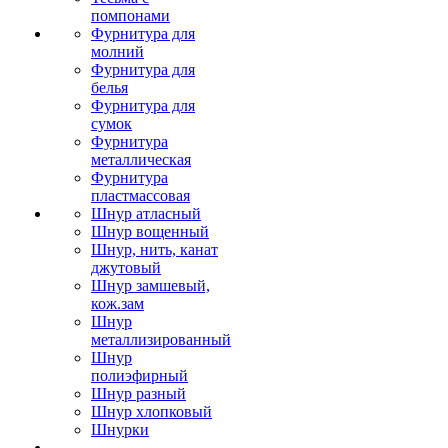
помпонами
Фурнитура для
молний
Фурнитура для
белья
Фурнитура для
сумок
Фурнитура
металлическая
Фурнитура
пластмассовая
Шнур атласный
Шнур вощенный
Шнур, нить, канат
джутовый
Шнур замшевый,
кож.зам
Шнур
металлизированный
Шнур
полиэфирный
Шнур разный
Шнур хлопковый
Шнурки