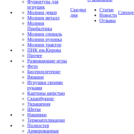
Фурнитура для
игрушек
Скидки
Статьи
Молнии декор
Спецце
дня
Новости
Молнии металл
Отзывы
Молнии
Прибалтика
Молнии спираль
Молнии рулонка
Молнии трактор
ПНК им.Кирова
Прочее
Развивающие игры
Фетр
Бисероплетение
Вязание
Игрушки своими
руками
Картины шерстью
Скрапбукинг
Украшения
Шитье
Нашивки
Термоаппликации
Полиэстер
Армированные