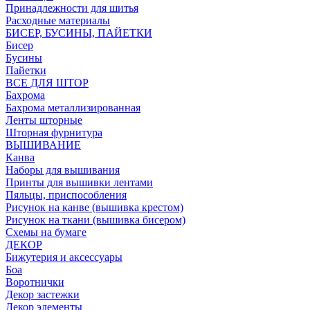
Принадлежности для шитья
Расходные материалы
БИСЕР, БУСИНЫ, ПАЙЕТКИ
Бисер
Бусины
Пайетки
ВСЕ ДЛЯ ШТОР
Бахрома
Бахрома металлизированная
Ленты шторные
Шторная фурнитура
ВЫШИВАНИЕ
Канва
Наборы для вышивания
Принты для вышивки лентами
Пяльцы, приспособления
Рисунок на канве (вышивка крестом)
Рисунок на ткани (вышивка бисером)
Схемы на бумаге
ДЕКОР
Бижутерия и аксессуары
Боа
Воротнички
Декор застежки
Декор элементы