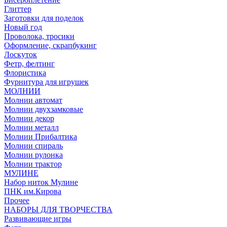
Глиттер
Заготовки для поделок
Новый год
Проволока, тросики
Оформление, скрапбукинг
Лоскуток
Фетр, фелтинг
Флористика
Фурнитура для игрушек
МОЛНИИ
Молнии автомат
Молнии двухзамковые
Молнии декор
Молнии металл
Молнии Прибалтика
Молнии спираль
Молнии рулонка
Молнии трактор
МУЛИНЕ
Набор ниток Мулине
ПНК им.Кирова
Прочее
НАБОРЫ ДЛЯ ТВОРЧЕСТВА
Развивающие игры