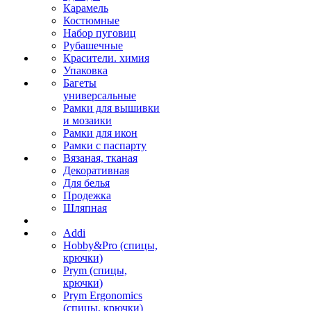
Карамель
Костюмные
Набор пуговиц
Рубашечные
Красители. химия
Упаковка
Багеты
универсальные
Рамки для вышивки
и мозаики
Рамки для икон
Рамки с паспарту
Вязаная, тканая
Декоративная
Для белья
Продежка
Шляпная
Addi
Hobby&Pro (спицы,
крючки)
Prym (спицы,
крючки)
Prym Ergonomics
(спицы, крючки)