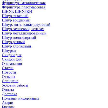
Фурнитура металлическая
Фурнитура пластмассовая
ШНУР, ШНУРКИ
Шнур атласный
Шнур вощенный
Шнур, нить, канат джутовый
Шнур замшевый, кож.зам
Шнур металлизированный
Шнур полиэфирный
Шнур разный
Шнур хлопковый
Шнурки
Скидки дня
Скидки дня
О компании
Статьи
Новости
Отзывы
Спеццена
Условия работы
Оплата
Доставка
Полезная информация
Акции
Бренды