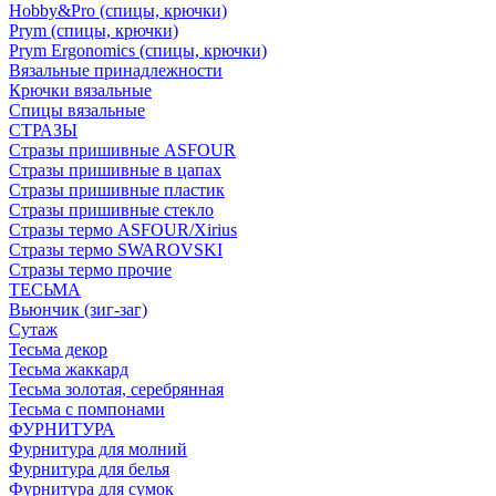
Hobby&Pro (спицы, крючки)
Prym (спицы, крючки)
Prym Ergonomics (спицы, крючки)
Вязальные принадлежности
Крючки вязальные
Спицы вязальные
СТРАЗЫ
Стразы пришивные ASFOUR
Стразы пришивные в цапах
Стразы пришивные пластик
Стразы пришивные стекло
Стразы термо ASFOUR/Xirius
Стразы термо SWAROVSKI
Стразы термо прочие
ТЕСЬМА
Вьюнчик (зиг-заг)
Сутаж
Тесьма декор
Тесьма жаккард
Тесьма золотая, серебрянная
Тесьма с помпонами
ФУРНИТУРА
Фурнитура для молний
Фурнитура для белья
Фурнитура для сумок