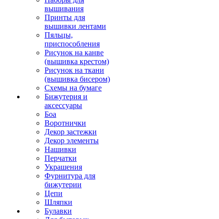
вышивания
Принты для
вышивки лентами
Пяльцы,
приспособления
Рисунок на канве
(вышивка крестом)
Рисунок на ткани
(вышивка бисером)
Схемы на бумаге
Бижутерия и
аксессуары
Боа
Воротнички
Декор застежки
Декор элементы
Нашивки
Перчатки
Украшения
Фурнитура для
бижутерии
Цепи
Шляпки
Булавки