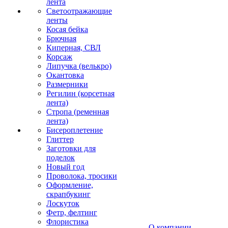
лента
Светоотражающие
ленты
Косая бейка
Брючная
Киперная, СВЛ
Корсаж
Липучка (велькро)
Окантовка
Размерники
Регилин (корсетная
лента)
Стропа (ременная
лента)
Бисероплетение
Глиттер
Заготовки для
поделок
Новый год
Проволока, тросики
Оформление,
скрапбукинг
Лоскуток
Фетр, фелтинг
Флористика
О компании