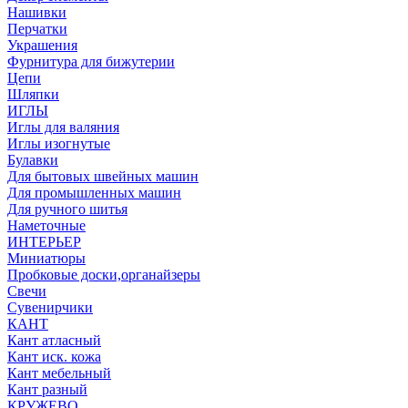
Нашивки
Перчатки
Украшения
Фурнитура для бижутерии
Цепи
Шляпки
ИГЛЫ
Иглы для валяния
Иглы изогнутые
Булавки
Для бытовых швейных машин
Для промышленных машин
Для ручного шитья
Наметочные
ИНТЕРЬЕР
Миниатюры
Пробковые доски,органайзеры
Свечи
Сувенирчики
КАНТ
Кант атласный
Кант иск. кожа
Кант мебельный
Кант разный
КРУЖЕВО