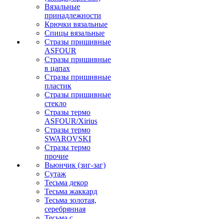
Вязальные
принадлежности
Крючки вязальные
Спицы вязальные
Стразы пришивные
ASFOUR
Стразы пришивные
в цапах
Стразы пришивные
пластик
Стразы пришивные
стекло
Стразы термо
ASFOUR/Xirius
Стразы термо
SWAROVSKI
Стразы термо
прочие
Вьюнчик (зиг-заг)
Сутаж
Тесьма декор
Тесьма жаккард
Тесьма золотая,
серебрянная
Тесьма с