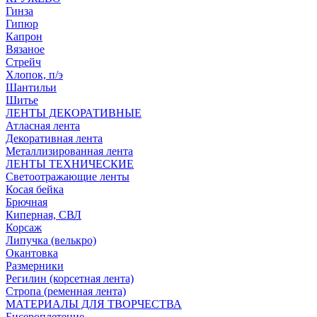
Гинза
Гипюр
Капрон
Вязаное
Стрейч
Хлопок, п/э
Шантильи
Шитье
ЛЕНТЫ ДЕКОРАТИВНЫЕ
Атласная лента
Декоративная лента
Металлизированная лента
ЛЕНТЫ ТЕХНИЧЕСКИЕ
Светоотражающие ленты
Косая бейка
Брючная
Киперная, СВЛ
Корсаж
Липучка (велькро)
Окантовка
Размерники
Регилин (корсетная лента)
Стропа (ременная лента)
МАТЕРИАЛЫ ДЛЯ ТВОРЧЕСТВА
Бисероплетение