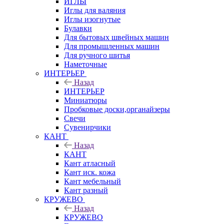
ИГЛЫ
Иглы для валяния
Иглы изогнутые
Булавки
Для бытовых швейных машин
Для промышленных машин
Для ручного шитья
Наметочные
ИНТЕРЬЕР
Назад
ИНТЕРЬЕР
Миниатюры
Пробковые доски,органайзеры
Свечи
Сувенирчики
КАНТ
Назад
КАНТ
Кант атласный
Кант иск. кожа
Кант мебельный
Кант разный
КРУЖЕВО
Назад
КРУЖЕВО