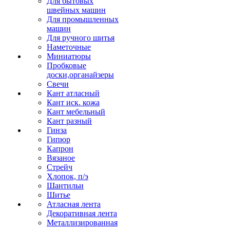
Для бытовых
швейных машин
Для промышленных
машин
Для ручного шитья
Наметочные
Миниатюры
Пробковые
доски,органайзеры
Свечи
Кант атласный
Кант иск. кожа
Кант мебельный
Кант разный
Гинза
Гипюр
Капрон
Вязаное
Стрейч
Хлопок, п/э
Шантильи
Шитье
Атласная лента
Декоративная лента
Металлизированная