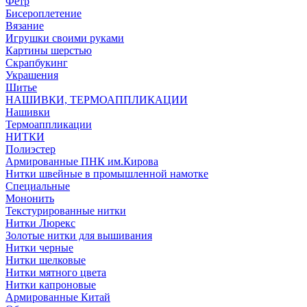
Фетр
Бисероплетение
Вязание
Игрушки своими руками
Картины шерстью
Скрапбукинг
Украшения
Шитье
НАШИВКИ, ТЕРМОАППЛИКАЦИИ
Нашивки
Термоаппликации
НИТКИ
Полиэстер
Армированные ПНК им.Кирова
Нитки швейные в промышленной намотке
Специальные
Мононить
Текстурированные нитки
Нитки Люрекс
Золотые нитки для вышивания
Нитки черные
Нитки шелковые
Нитки мятного цвета
Нитки капроновые
Армированные Китай