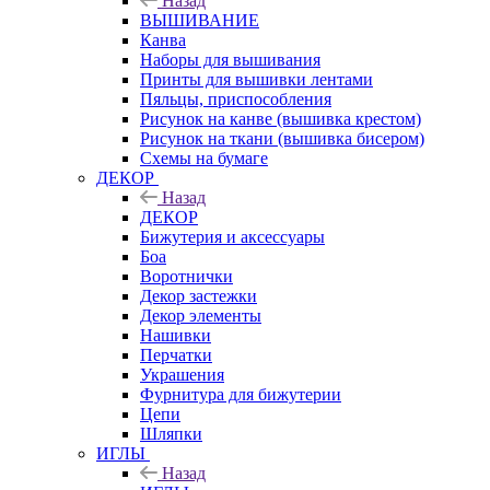
Назад
ВЫШИВАНИЕ
Канва
Наборы для вышивания
Принты для вышивки лентами
Пяльцы, приспособления
Рисунок на канве (вышивка крестом)
Рисунок на ткани (вышивка бисером)
Схемы на бумаге
ДЕКОР
Назад
ДЕКОР
Бижутерия и аксессуары
Боа
Воротнички
Декор застежки
Декор элементы
Нашивки
Перчатки
Украшения
Фурнитура для бижутерии
Цепи
Шляпки
ИГЛЫ
Назад