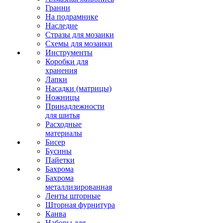
Гранни
На подрамнике
Наследие
Стразы для мозаики
Схемы для мозаики
Инструменты
Коробки для
хранения
Лапки
Насадки (матрицы)
Ножницы
Принадлежности
для шитья
Расходные
материалы
Бисер
Бусины
Пайетки
Бахрома
Бахрома
металлизированная
Ленты шторные
Шторная фурнитура
Канва
Наборы для