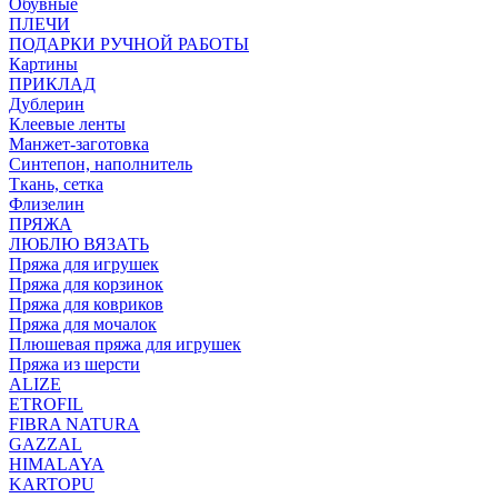
Обувные
ПЛЕЧИ
ПОДАРКИ РУЧНОЙ РАБОТЫ
Картины
ПРИКЛАД
Дублерин
Клеевые ленты
Манжет-заготовка
Синтепон, наполнитель
Ткань, сетка
Флизелин
ПРЯЖА
ЛЮБЛЮ ВЯЗАТЬ
Пряжа для игрушек
Пряжа для корзинок
Пряжа для ковриков
Пряжа для мочалок
Плюшевая пряжа для игрушек
Пряжа из шерсти
ALIZE
ETROFIL
FIBRA NATURA
GAZZAL
HIMALAYA
KARTOPU