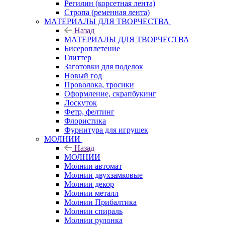
Регилин (корсетная лента)
Стропа (ременная лента)
МАТЕРИАЛЫ ДЛЯ ТВОРЧЕСТВА
Назад
МАТЕРИАЛЫ ДЛЯ ТВОРЧЕСТВА
Бисероплетение
Глиттер
Заготовки для поделок
Новый год
Проволока, тросики
Оформление, скрапбукинг
Лоскуток
Фетр, фелтинг
Флористика
Фурнитура для игрушек
МОЛНИИ
Назад
МОЛНИИ
Молнии автомат
Молнии двухзамковые
Молнии декор
Молнии металл
Молнии Прибалтика
Молнии спираль
Молнии рулонка