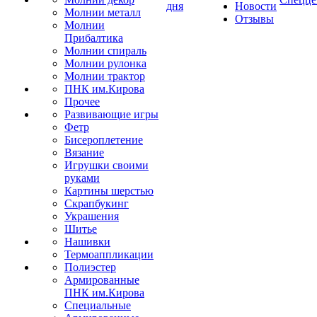
дня
Новости
Молнии металл
Отзывы
Молнии
Прибалтика
Молнии спираль
Молнии рулонка
Молнии трактор
ПНК им.Кирова
Прочее
Развивающие игры
Фетр
Бисероплетение
Вязание
Игрушки своими
руками
Картины шерстью
Скрапбукинг
Украшения
Шитье
Нашивки
Термоаппликации
Полиэстер
Армированные
ПНК им.Кирова
Специальные