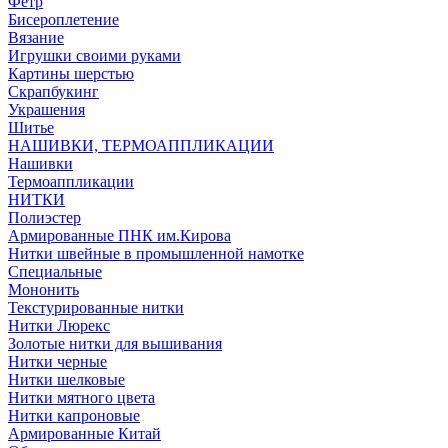
Фетр
Бисероплетение
Вязание
Игрушки своими руками
Картины шерстью
Скрапбукинг
Украшения
Шитье
НАШИВКИ, ТЕРМОАППЛИКАЦИИ
Нашивки
Термоаппликации
НИТКИ
Полиэстер
Армированные ПНК им.Кирова
Нитки швейные в промышленной намотке
Специальные
Мононить
Текстурированные нитки
Нитки Люрекс
Золотые нитки для вышивания
Нитки черные
Нитки шелковые
Нитки мятного цвета
Нитки капроновые
Армированные Китай