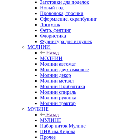
Заготовки для поделок
Новый год
Проволока, тросики
Оформление, скрапбукинг
Лоскуток
Фетр, фелтинг
Флористика
Фурнитура для игрушек
МОЛНИИ
Назад
МОЛНИИ
Молнии автомат
Молнии двухзамковые
Молнии декор
Молнии металл
Молнии Прибалтика
Молнии спираль
Молнии рулонка
Молнии трактор
МУЛИНЕ
Назад
МУЛИНЕ
Набор ниток Мулине
ПНК им.Кирова
Прочее