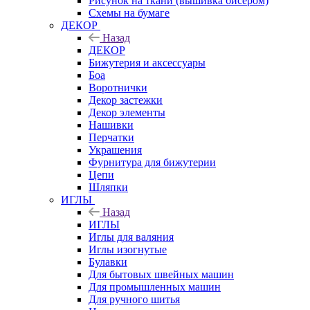
Рисунок на ткани (вышивка бисером)
Схемы на бумаге
ДЕКОР
Назад
ДЕКОР
Бижутерия и аксессуары
Боа
Воротнички
Декор застежки
Декор элементы
Нашивки
Перчатки
Украшения
Фурнитура для бижутерии
Цепи
Шляпки
ИГЛЫ
Назад
ИГЛЫ
Иглы для валяния
Иглы изогнутые
Булавки
Для бытовых швейных машин
Для промышленных машин
Для ручного шитья