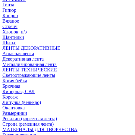
Гинза
Гипюр
Капрон
Вязаное
Стрейч
Хлопок, п/э
Шантильи
Шитье
ЛЕНТЫ ДЕКОРАТИВНЫЕ
Атласная лента
Декоративная лента
Металлизированная лента
ЛЕНТЫ ТЕХНИЧЕСКИЕ
Светоотражающие ленты
Косая бейка
Брючная
Киперная, СВЛ
Корсаж
Липучка (велькро)
Окантовка
Размерники
Регилин (корсетная лента)
Стропа (ременная лента)
МАТЕРИАЛЫ ДЛЯ ТВОРЧЕСТВА
Бисероплетение