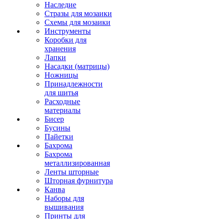
Наследие
Стразы для мозаики
Схемы для мозаики
Инструменты
Коробки для
хранения
Лапки
Насадки (матрицы)
Ножницы
Принадлежности
для шитья
Расходные
материалы
Бисер
Бусины
Пайетки
Бахрома
Бахрома
металлизированная
Ленты шторные
Шторная фурнитура
Канва
Наборы для
вышивания
Принты для