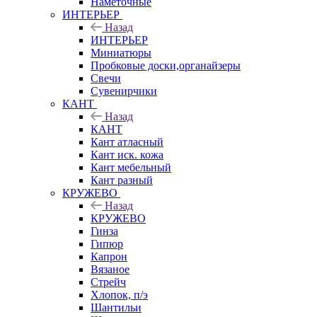
Наметочные
ИНТЕРЬЕР
Назад
ИНТЕРЬЕР
Миниатюры
Пробковые доски,органайзеры
Свечи
Сувенирчики
КАНТ
Назад
КАНТ
Кант атласный
Кант иск. кожа
Кант мебельный
Кант разный
КРУЖЕВО
Назад
КРУЖЕВО
Гинза
Гипюр
Капрон
Вязаное
Стрейч
Хлопок, п/э
Шантильи