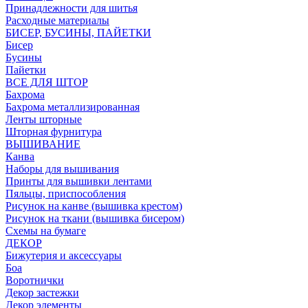
Принадлежности для шитья
Расходные материалы
БИСЕР, БУСИНЫ, ПАЙЕТКИ
Бисер
Бусины
Пайетки
ВСЕ ДЛЯ ШТОР
Бахрома
Бахрома металлизированная
Ленты шторные
Шторная фурнитура
ВЫШИВАНИЕ
Канва
Наборы для вышивания
Принты для вышивки лентами
Пяльцы, приспособления
Рисунок на канве (вышивка крестом)
Рисунок на ткани (вышивка бисером)
Схемы на бумаге
ДЕКОР
Бижутерия и аксессуары
Боа
Воротнички
Декор застежки
Декор элементы