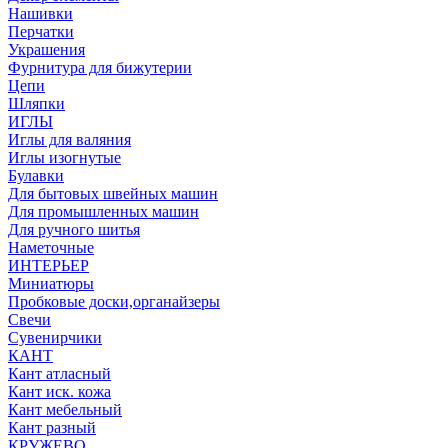
Нашивки
Перчатки
Украшения
Фурнитура для бижутерии
Цепи
Шляпки
ИГЛЫ
Иглы для валяния
Иглы изогнутые
Булавки
Для бытовых швейных машин
Для промышленных машин
Для ручного шитья
Наметочные
ИНТЕРЬЕР
Миниатюры
Пробковые доски,органайзеры
Свечи
Сувенирчики
КАНТ
Кант атласный
Кант иск. кожа
Кант мебельный
Кант разный
КРУЖЕВО