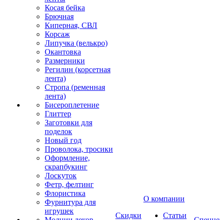
Косая бейка
Брючная
Киперная, СВЛ
Корсаж
Липучка (велькро)
Окантовка
Размерники
Регилин (корсетная
лента)
Стропа (ременная
лента)
Бисероплетение
Глиттер
Заготовки для
поделок
Новый год
Проволока, тросики
Оформление,
скрапбукинг
Лоскуток
Фетр, фелтинг
Флористика
О компании
Фурнитура для
игрушек
Скидки
Статьи
Молнии декор
Спецце