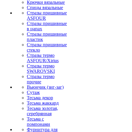
Крючки вязальные
Спицы вязальные
Стразы пришивные
ASFOUR
Стразы пришивные
в цапах
Стразы пришивные
пластик
Стразы пришивные
стекло
Стразы термо
ASFOUR/Xirius
Стразы термо
SWAROVSKI
Стразы термо
прочие
Вьюнчик (зиг-заг)
Сутаж
Тесьма декор
Тесьма жаккард
Тесьма золотая,
серебрянная
Тесьма с
помпонами
Фурнитура для