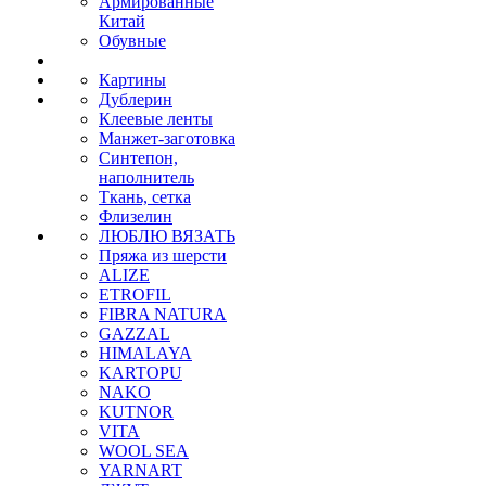
Армированные
Китай
Обувные
Картины
Дублерин
Клеевые ленты
Манжет-заготовка
Синтепон,
наполнитель
Ткань, сетка
Флизелин
ЛЮБЛЮ ВЯЗАТЬ
Пряжа из шерсти
ALIZE
ETROFIL
FIBRA NATURA
GAZZAL
HIMALAYA
KARTOPU
NAKO
KUTNOR
VITA
WOOL SEA
YARNART