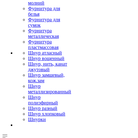
молний
Фурнитура для
белья
Фурнитура для
сумок
Фурнитура
металлическая
Фурнитура
пластмассовая
Шнур атласный
Шнур вощенный
Шнур, нить, канат
джутовый
Шнур замшевый,
кож.зам
Шнур
металлизированный
Шнур
полиэфирный
Шнур разный
Шнур хлопковый
Шнурки