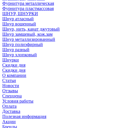
Фурнитура металлическая
Фурнитура пластмассовая
ШНУР, ШНУРКИ
Шнур атласный
Шнур вощенный
Шнур, нить, канат джутовый
Шнур замшевый, кож.зам
Шнур металлизированный
Шнур полиэфирный
Шнур разный
Шнур хлопковый
Шнурки
Скидки дня
Скидки дня
О компании
Статьи
Новости
Отзывы
Спеццена
Условия работы
Оплата
Доставка
Полезная информация
Акции
Бренды