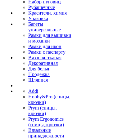
Набор пуговиц
Рубашечные
Красители. химия
Упаковка
Багеты
универсальные
Рамки для вышивки
и мозаики
Рамки для икон
Рамки с паспарту
Вязаная, тканая
Декоративная
Для белья
Продежка
Шляпная
Addi
Hobby&Pro (спицы,
крючки)
Prym (спицы,
крючки)
Prym Ergonomics
(спицы, крючки)
Вязальные
принадлежности