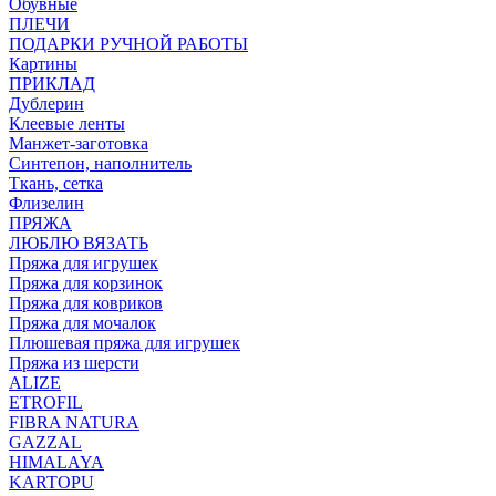
Обувные
ПЛЕЧИ
ПОДАРКИ РУЧНОЙ РАБОТЫ
Картины
ПРИКЛАД
Дублерин
Клеевые ленты
Манжет-заготовка
Синтепон, наполнитель
Ткань, сетка
Флизелин
ПРЯЖА
ЛЮБЛЮ ВЯЗАТЬ
Пряжа для игрушек
Пряжа для корзинок
Пряжа для ковриков
Пряжа для мочалок
Плюшевая пряжа для игрушек
Пряжа из шерсти
ALIZE
ETROFIL
FIBRA NATURA
GAZZAL
HIMALAYA
KARTOPU