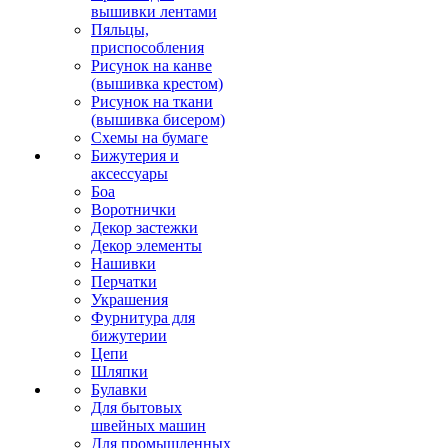
вышивки лентами
Пяльцы,
приспособления
Рисунок на канве
(вышивка крестом)
Рисунок на ткани
(вышивка бисером)
Схемы на бумаге
Бижутерия и
аксессуары
Боа
Воротнички
Декор застежки
Декор элементы
Нашивки
Перчатки
Украшения
Фурнитура для
бижутерии
Цепи
Шляпки
Булавки
Для бытовых
швейных машин
Для промышленных