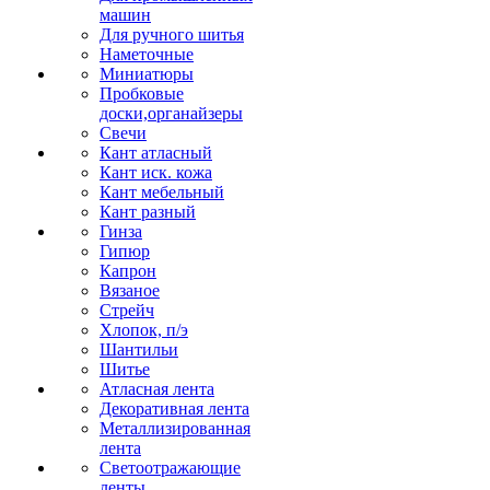
машин
Для ручного шитья
Наметочные
Миниатюры
Пробковые
доски,органайзеры
Свечи
Кант атласный
Кант иск. кожа
Кант мебельный
Кант разный
Гинза
Гипюр
Капрон
Вязаное
Стрейч
Хлопок, п/э
Шантильи
Шитье
Атласная лента
Декоративная лента
Металлизированная
лента
Светоотражающие
ленты