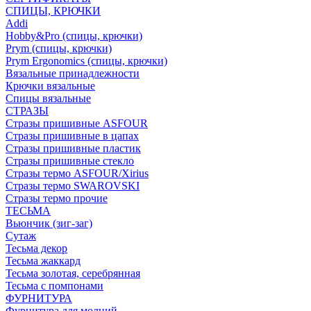
СПИЦЫ, КРЮЧКИ
Addi
Hobby&Pro (спицы, крючки)
Prym (спицы, крючки)
Prym Ergonomics (спицы, крючки)
Вязальные принадлежности
Крючки вязальные
Спицы вязальные
СТРАЗЫ
Стразы пришивные ASFOUR
Стразы пришивные в цапах
Стразы пришивные пластик
Стразы пришивные стекло
Стразы термо ASFOUR/Xirius
Стразы термо SWAROVSKI
Стразы термо прочие
ТЕСЬМА
Вьюнчик (зиг-заг)
Сутаж
Тесьма декор
Тесьма жаккард
Тесьма золотая, серебрянная
Тесьма с помпонами
ФУРНИТУРА
Фурнитура для молний