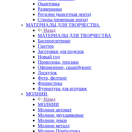
Окантовка
Размерники
Регилин (корсетная лента)
Стропа (ременная лента)
МАТЕРИАЛЫ ДЛЯ ТВОРЧЕСТВА
Назад
МАТЕРИАЛЫ ДЛЯ ТВОРЧЕСТВА
Бисероплетение
Глиттер
Заготовки для поделок
Новый год
Проволока, тросики
Оформление, скрапбукинг
Лоскуток
Фетр, фелтинг
Флористика
Фурнитура для игрушек
МОЛНИИ
Назад
МОЛНИИ
Молнии автомат
Молнии двухзамковые
Молнии декор
Молнии металл
Молнии Прибалтика