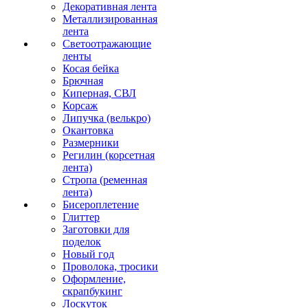
Декоративная лента
Металлизированная
лента
Светоотражающие
ленты
Косая бейка
Брючная
Киперная, СВЛ
Корсаж
Липучка (велькро)
Окантовка
Размерники
Регилин (корсетная
лента)
Стропа (ременная
лента)
Бисероплетение
Глиттер
Заготовки для
поделок
Новый год
Проволока, тросики
Оформление,
скрапбукинг
Лоскуток