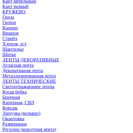
Кант мебельный
Кант разный
КРУЖЕВО
Гинза
Гипюр
Капрон
Вязаное
Стрейч
Хлопок, п/э
Шантильи
Шитье
ЛЕНТЫ ДЕКОРАТИВНЫЕ
Атласная лента
Декоративная лента
Металлизированная лента
ЛЕНТЫ ТЕХНИЧЕСКИЕ
Светоотражающие ленты
Косая бейка
Брючная
Киперная, СВЛ
Корсаж
Липучка (велькро)
Окантовка
Размерники
Регилин (корсетная лента)