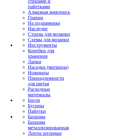
стразами и
пайетками
Алмазная живопись
Гранни
На подрамнике
Наследие
Стразы для мозаики
Схемы для мозаики
Инструменты
Коробки для
хранения
Лапки
Насадки (матрицы)
Ножницы
Принадлежности
для шитья
Расходные
материалы
Бисер
Бусины
Пайетки
Бахрома
Бахрома
металлизированная
Ленты шторные