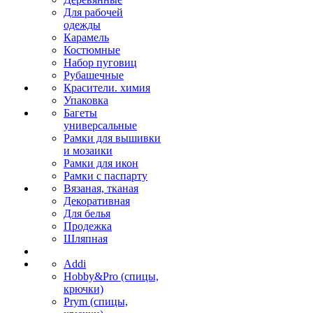
Для рабочей
одежды
Карамель
Костюмные
Набор пуговиц
Рубашечные
Красители. химия
Упаковка
Багеты
универсальные
Рамки для вышивки
и мозаики
Рамки для икон
Рамки с паспарту
Вязаная, тканая
Декоративная
Для белья
Продежка
Шляпная
Addi
Hobby&Pro (спицы,
крючки)
Prym (спицы,