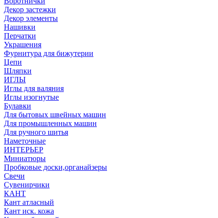
Воротнички
Декор застежки
Декор элементы
Нашивки
Перчатки
Украшения
Фурнитура для бижутерии
Цепи
Шляпки
ИГЛЫ
Иглы для валяния
Иглы изогнутые
Булавки
Для бытовых швейных машин
Для промышленных машин
Для ручного шитья
Наметочные
ИНТЕРЬЕР
Миниатюры
Пробковые доски,органайзеры
Свечи
Сувенирчики
КАНТ
Кант атласный
Кант иск. кожа