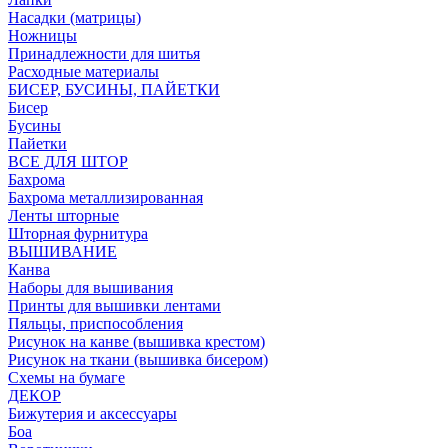
Насадки (матрицы)
Ножницы
Принадлежности для шитья
Расходные материалы
БИСЕР, БУСИНЫ, ПАЙЕТКИ
Бисер
Бусины
Пайетки
ВСЕ ДЛЯ ШТОР
Бахрома
Бахрома металлизированная
Ленты шторные
Шторная фурнитура
ВЫШИВАНИЕ
Канва
Наборы для вышивания
Принты для вышивки лентами
Пяльцы, приспособления
Рисунок на канве (вышивка крестом)
Рисунок на ткани (вышивка бисером)
Схемы на бумаге
ДЕКОР
Бижутерия и аксессуары
Боа