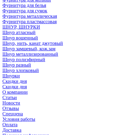
Фурнитура для белья
Фурнитура для сумок
Фурнитура металлическая
Фурнитура пластмассовая
ШНУР, ШНУРКИ
Шнур атласный
Шнур вощенный
Шнур, нить, канат джутовый
Шнур замшевый, кож.зам
Шнур металлизированный
Шнур полиэфирный
Шнур разный
Шнур хлопковый
Шнурки
Скидки дня
Скидки дня
О компании
Статьи
Новости
Отзывы
Спеццена
Условия работы
Оплата
Доставка