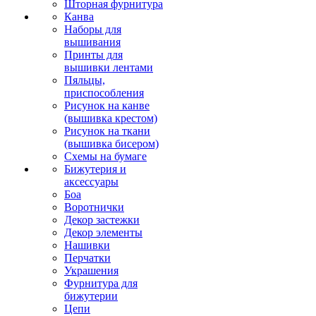
Шторная фурнитура
Канва
Наборы для
вышивания
Принты для
вышивки лентами
Пяльцы,
приспособления
Рисунок на канве
(вышивка крестом)
Рисунок на ткани
(вышивка бисером)
Схемы на бумаге
Бижутерия и
аксессуары
Боа
Воротнички
Декор застежки
Декор элементы
Нашивки
Перчатки
Украшения
Фурнитура для
бижутерии
Цепи