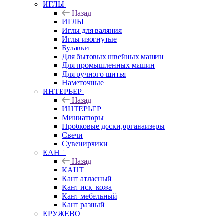
ИГЛЫ
Назад
ИГЛЫ
Иглы для валяния
Иглы изогнутые
Булавки
Для бытовых швейных машин
Для промышленных машин
Для ручного шитья
Наметочные
ИНТЕРЬЕР
Назад
ИНТЕРЬЕР
Миниатюры
Пробковые доски,органайзеры
Свечи
Сувенирчики
КАНТ
Назад
КАНТ
Кант атласный
Кант иск. кожа
Кант мебельный
Кант разный
КРУЖЕВО