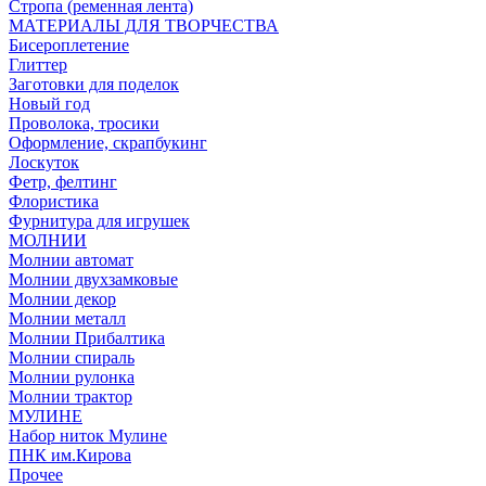
Стропа (ременная лента)
МАТЕРИАЛЫ ДЛЯ ТВОРЧЕСТВА
Бисероплетение
Глиттер
Заготовки для поделок
Новый год
Проволока, тросики
Оформление, скрапбукинг
Лоскуток
Фетр, фелтинг
Флористика
Фурнитура для игрушек
МОЛНИИ
Молнии автомат
Молнии двухзамковые
Молнии декор
Молнии металл
Молнии Прибалтика
Молнии спираль
Молнии рулонка
Молнии трактор
МУЛИНЕ
Набор ниток Мулине
ПНК им.Кирова
Прочее