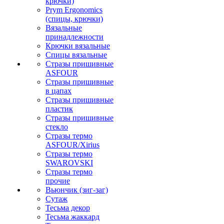
крючки)
Prym Ergonomics
(спицы, крючки)
Вязальные
принадлежности
Крючки вязальные
Спицы вязальные
Стразы пришивные
ASFOUR
Стразы пришивные
в цапах
Стразы пришивные
пластик
Стразы пришивные
стекло
Стразы термо
ASFOUR/Xirius
Стразы термо
SWAROVSKI
Стразы термо
прочие
Вьюнчик (зиг-заг)
Сутаж
Тесьма декор
Тесьма жаккард