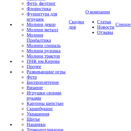
Фетр, фелтинг
Флористика
О компании
Фурнитура для
игрушек
Скидки
Статьи
Молнии декор
Спецце
дня
Новости
Молнии металл
Отзывы
Молнии
Прибалтика
Молнии спираль
Молнии рулонка
Молнии трактор
ПНК им.Кирова
Прочее
Развивающие игры
Фетр
Бисероплетение
Вязание
Игрушки своими
руками
Картины шерстью
Скрапбукинг
Украшения
Шитье
Нашивки
Термоаппликации