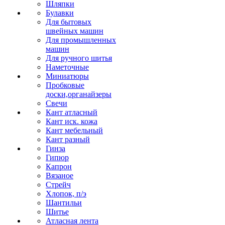
Шляпки
Булавки
Для бытовых
швейных машин
Для промышленных
машин
Для ручного шитья
Наметочные
Миниатюры
Пробковые
доски,органайзеры
Свечи
Кант атласный
Кант иск. кожа
Кант мебельный
Кант разный
Гинза
Гипюр
Капрон
Вязаное
Стрейч
Хлопок, п/э
Шантильи
Шитье
Атласная лента