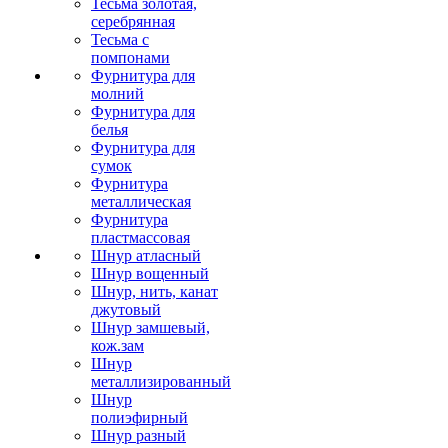
Тесьма золотая,
серебрянная
Тесьма с
помпонами
Фурнитура для
молний
Фурнитура для
белья
Фурнитура для
сумок
Фурнитура
металлическая
Фурнитура
пластмассовая
Шнур атласный
Шнур вощенный
Шнур, нить, канат
джутовый
Шнур замшевый,
кож.зам
Шнур
металлизированный
Шнур
полиэфирный
Шнур разный