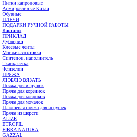
Нитки капроновые
Армированные Китай
Обувные
ПЛЕЧИ
ПОДАРКИ РУЧНОЙ РАБОТЫ
Картины
ПРИКЛАД
Дублерин
Клеевые ленты
Манжет-заготовка
Синтепон, наполнитель
Ткань, сетка
Флизелин
ПРЯЖА
ЛЮБЛЮ ВЯЗАТЬ
Пряжа для игрушек
Пряжа для корзинок
Пряжа для ковриков
Пряжа для мочалок
Плюшевая пряжа для игрушек
Пряжа из шерсти
ALIZE
ETROFIL
FIBRA NATURA
GAZZAL