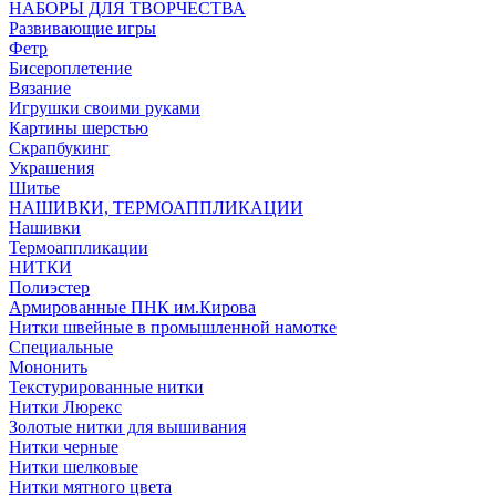
НАБОРЫ ДЛЯ ТВОРЧЕСТВА
Развивающие игры
Фетр
Бисероплетение
Вязание
Игрушки своими руками
Картины шерстью
Скрапбукинг
Украшения
Шитье
НАШИВКИ, ТЕРМОАППЛИКАЦИИ
Нашивки
Термоаппликации
НИТКИ
Полиэстер
Армированные ПНК им.Кирова
Нитки швейные в промышленной намотке
Специальные
Мононить
Текстурированные нитки
Нитки Люрекс
Золотые нитки для вышивания
Нитки черные
Нитки шелковые
Нитки мятного цвета