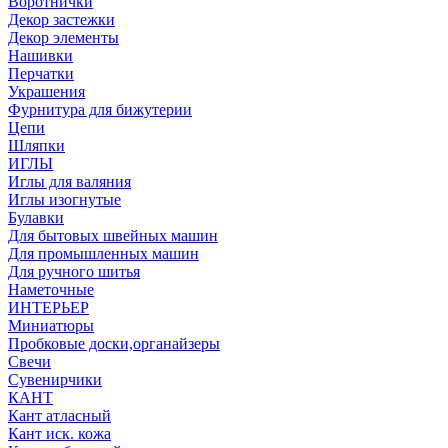
Воротнички
Декор застежки
Декор элементы
Нашивки
Перчатки
Украшения
Фурнитура для бижутерии
Цепи
Шляпки
ИГЛЫ
Иглы для валяния
Иглы изогнутые
Булавки
Для бытовых швейных машин
Для промышленных машин
Для ручного шитья
Наметочные
ИНТЕРЬЕР
Миниатюры
Пробковые доски,органайзеры
Свечи
Сувенирчики
КАНТ
Кант атласный
Кант иск. кожа