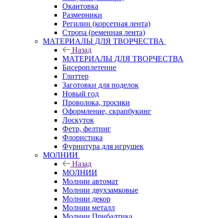
Окантовка
Размерники
Регилин (корсетная лента)
Стропа (ременная лента)
МАТЕРИАЛЫ ДЛЯ ТВОРЧЕСТВА
Назад
МАТЕРИАЛЫ ДЛЯ ТВОРЧЕСТВА
Бисероплетение
Глиттер
Заготовки для поделок
Новый год
Проволока, тросики
Оформление, скрапбукинг
Лоскуток
Фетр, фелтинг
Флористика
Фурнитура для игрушек
МОЛНИИ
Назад
МОЛНИИ
Молнии автомат
Молнии двухзамковые
Молнии декор
Молнии металл
Молнии Прибалтика