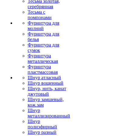
Тесьма золотая,
серебрянная
Тесьма с
помпонами
Фурнитура для
молний
Фурнитура для
белья
Фурнитура для
сумок
Фурнитура
металлическая
Фурнитура
пластмассовая
Шнур атласный
Шнур вощенный
Шнур, нить, канат
джутовый
Шнур замшевый,
кож.зам
Шнур
металлизированный
Шнур
полиэфирный
Шнур разный