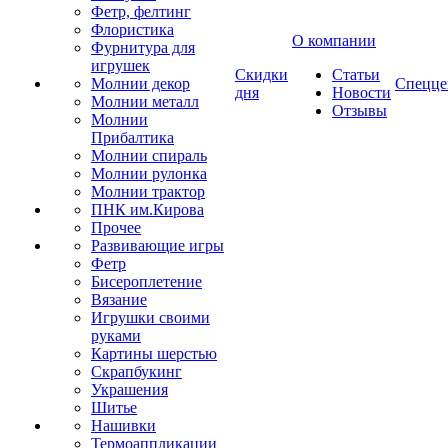
Фетр, фелтинг
Флористика
О компании
Фурнитура для
игрушек
Скидки
Статьи
Молнии декор
Спецце
дня
Новости
Молнии металл
Отзывы
Молнии
Прибалтика
Молнии спираль
Молнии рулонка
Молнии трактор
ПНК им.Кирова
Прочее
Развивающие игры
Фетр
Бисероплетение
Вязание
Игрушки своими
руками
Картины шерстью
Скрапбукинг
Украшения
Шитье
Нашивки
Термоаппликации