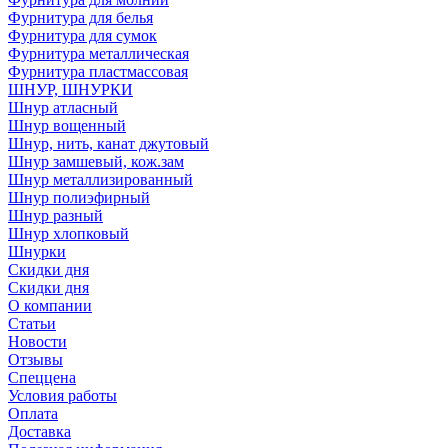
Фурнитура для белья
Фурнитура для сумок
Фурнитура металлическая
Фурнитура пластмассовая
ШНУР, ШНУРКИ
Шнур атласный
Шнур вощенный
Шнур, нить, канат джутовый
Шнур замшевый, кож.зам
Шнур металлизированный
Шнур полиэфирный
Шнур разный
Шнур хлопковый
Шнурки
Скидки дня
Скидки дня
О компании
Статьи
Новости
Отзывы
Спеццена
Условия работы
Оплата
Доставка