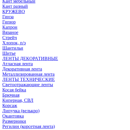
Кант мебельный
Кант разный
КРУЖЕВО
Гинза
Гипюр
Капрон
Вязаное
Стрейч
Хлопок, п/э
Шантильи
Шитье
ЛЕНТЫ ДЕКОРАТИВНЫЕ
Атласная лента
Декоративная лента
Металлизированная лента
ЛЕНТЫ ТЕХНИЧЕСКИЕ
Светоотражающие ленты
Косая бейка
Брючная
Киперная, СВЛ
Корсаж
Липучка (велькро)
Окантовка
Размерники
Регилин (корсетная лента)