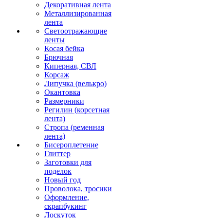
Декоративная лента
Металлизированная
лента
Светоотражающие
ленты
Косая бейка
Брючная
Киперная, СВЛ
Корсаж
Липучка (велькро)
Окантовка
Размерники
Регилин (корсетная
лента)
Стропа (ременная
лента)
Бисероплетение
Глиттер
Заготовки для
поделок
Новый год
Проволока, тросики
Оформление,
скрапбукинг
Лоскуток