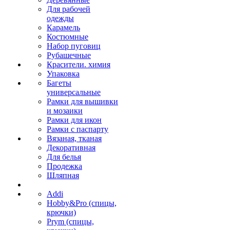
Для рабочей
одежды
Карамель
Костюмные
Набор пуговиц
Рубашечные
Красители. химия
Упаковка
Багеты
универсальные
Рамки для вышивки
и мозаики
Рамки для икон
Рамки с паспарту
Вязаная, тканая
Декоративная
Для белья
Продежка
Шляпная
Addi
Hobby&Pro (спицы,
крючки)
Prym (спицы,