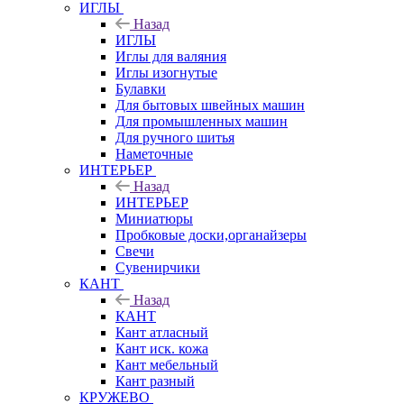
ИГЛЫ
Назад
ИГЛЫ
Иглы для валяния
Иглы изогнутые
Булавки
Для бытовых швейных машин
Для промышленных машин
Для ручного шитья
Наметочные
ИНТЕРЬЕР
Назад
ИНТЕРЬЕР
Миниатюры
Пробковые доски,органайзеры
Свечи
Сувенирчики
КАНТ
Назад
КАНТ
Кант атласный
Кант иск. кожа
Кант мебельный
Кант разный
КРУЖЕВО