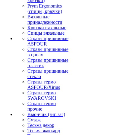
крючки)
Prym Ergonomics
(спицы, крючки)
Вязальные
принадлежности
Крючки вязальные
Спицы вязальные
Стразы пришивные
ASFOUR
Стразы пришивные
в цапах
Стразы пришивные
пластик
Стразы пришивные
стекло
Стразы термо
ASFOUR/Xirius
Стразы термо
SWAROVSKI
Стразы термо
прочие
Вьюнчик (зиг-заг)
Сутаж
Тесьма декор
Тесьма жаккард