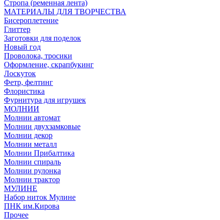
Стропа (ременная лента)
МАТЕРИАЛЫ ДЛЯ ТВОРЧЕСТВА
Бисероплетение
Глиттер
Заготовки для поделок
Новый год
Проволока, тросики
Оформление, скрапбукинг
Лоскуток
Фетр, фелтинг
Флористика
Фурнитура для игрушек
МОЛНИИ
Молнии автомат
Молнии двухзамковые
Молнии декор
Молнии металл
Молнии Прибалтика
Молнии спираль
Молнии рулонка
Молнии трактор
МУЛИНЕ
Набор ниток Мулине
ПНК им.Кирова
Прочее