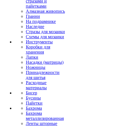
стразами и
пайетками
Алмазная живопись
Гранни
На подрамнике
Наследие
Стразы для мозаики
Схемы для мозаики
Инструменты
Коробки для
хранения
Лапки
Насадки (матрицы)
Ножницы
Принадлежности
для шитья
Расходные
материалы
Бисер
Бусины
Пайетки
Бахрома
Бахрома
металлизированная
Ленты шторные