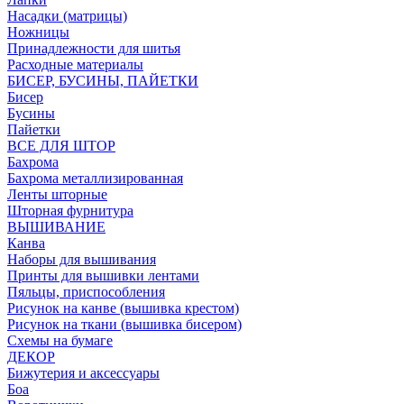
Насадки (матрицы)
Ножницы
Принадлежности для шитья
Расходные материалы
БИСЕР, БУСИНЫ, ПАЙЕТКИ
Бисер
Бусины
Пайетки
ВСЕ ДЛЯ ШТОР
Бахрома
Бахрома металлизированная
Ленты шторные
Шторная фурнитура
ВЫШИВАНИЕ
Канва
Наборы для вышивания
Принты для вышивки лентами
Пяльцы, приспособления
Рисунок на канве (вышивка крестом)
Рисунок на ткани (вышивка бисером)
Схемы на бумаге
ДЕКОР
Бижутерия и аксессуары
Боа