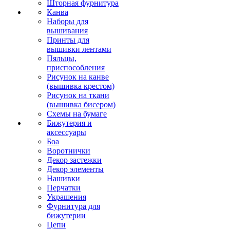
Шторная фурнитура
Канва
Наборы для
вышивания
Принты для
вышивки лентами
Пяльцы,
приспособления
Рисунок на канве
(вышивка крестом)
Рисунок на ткани
(вышивка бисером)
Схемы на бумаге
Бижутерия и
аксессуары
Боа
Воротнички
Декор застежки
Декор элементы
Нашивки
Перчатки
Украшения
Фурнитура для
бижутерии
Цепи