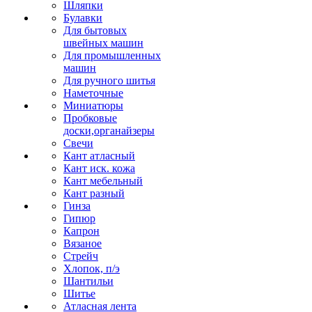
Шляпки
Булавки
Для бытовых
швейных машин
Для промышленных
машин
Для ручного шитья
Наметочные
Миниатюры
Пробковые
доски,органайзеры
Свечи
Кант атласный
Кант иск. кожа
Кант мебельный
Кант разный
Гинза
Гипюр
Капрон
Вязаное
Стрейч
Хлопок, п/э
Шантильи
Шитье
Атласная лента