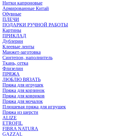
Нитки капроновые
Армированные Китай
Обувные
ПЛЕЧИ
ПОДАРКИ РУЧНОЙ РАБОТЫ
Картины
ПРИКЛАД
Дублерин
Клеевые ленты
Манжет-заготовка
Синтепон, наполнитель
Ткань, сетка
Флизелин
ПРЯЖА
ЛЮБЛЮ ВЯЗАТЬ
Пряжа для игрушек
Пряжа для корзинок
Пряжа для ковриков
Пряжа для мочалок
Плюшевая пряжа для игрушек
Пряжа из шерсти
ALIZE
ETROFIL
FIBRA NATURA
GAZZAL