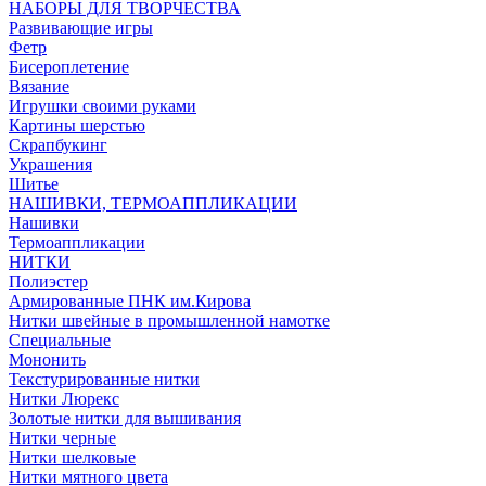
НАБОРЫ ДЛЯ ТВОРЧЕСТВА
Развивающие игры
Фетр
Бисероплетение
Вязание
Игрушки своими руками
Картины шерстью
Скрапбукинг
Украшения
Шитье
НАШИВКИ, ТЕРМОАППЛИКАЦИИ
Нашивки
Термоаппликации
НИТКИ
Полиэстер
Армированные ПНК им.Кирова
Нитки швейные в промышленной намотке
Специальные
Мононить
Текстурированные нитки
Нитки Люрекс
Золотые нитки для вышивания
Нитки черные
Нитки шелковые
Нитки мятного цвета