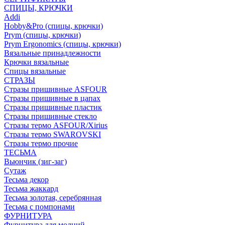
СПИЦЫ, КРЮЧКИ
Addi
Hobby&Pro (спицы, крючки)
Prym (спицы, крючки)
Prym Ergonomics (спицы, крючки)
Вязальные принадлежности
Крючки вязальные
Спицы вязальные
СТРАЗЫ
Стразы пришивные ASFOUR
Стразы пришивные в цапах
Стразы пришивные пластик
Стразы пришивные стекло
Стразы термо ASFOUR/Xirius
Стразы термо SWAROVSKI
Стразы термо прочие
ТЕСЬМА
Вьюнчик (зиг-заг)
Сутаж
Тесьма декор
Тесьма жаккард
Тесьма золотая, серебрянная
Тесьма с помпонами
ФУРНИТУРА
Фурнитура для молний