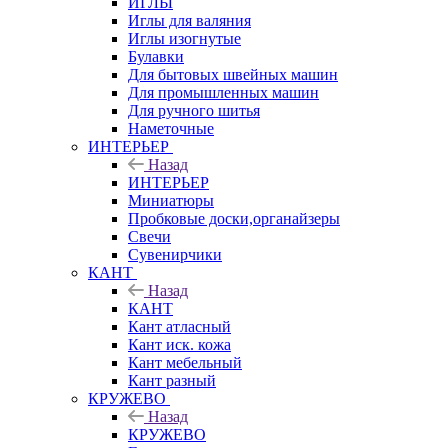
ИГЛЫ
Иглы для валяния
Иглы изогнутые
Булавки
Для бытовых швейных машин
Для промышленных машин
Для ручного шитья
Наметочные
ИНТЕРЬЕР
Назад
ИНТЕРЬЕР
Миниатюры
Пробковые доски,органайзеры
Свечи
Сувенирчики
КАНТ
Назад
КАНТ
Кант атласный
Кант иск. кожа
Кант мебельный
Кант разный
КРУЖЕВО
Назад
КРУЖЕВО