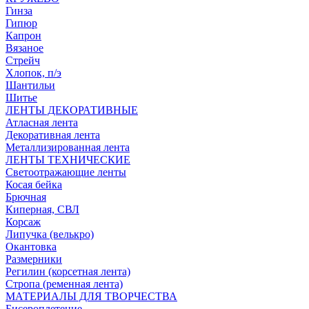
Гинза
Гипюр
Капрон
Вязаное
Стрейч
Хлопок, п/э
Шантильи
Шитье
ЛЕНТЫ ДЕКОРАТИВНЫЕ
Атласная лента
Декоративная лента
Металлизированная лента
ЛЕНТЫ ТЕХНИЧЕСКИЕ
Светоотражающие ленты
Косая бейка
Брючная
Киперная, СВЛ
Корсаж
Липучка (велькро)
Окантовка
Размерники
Регилин (корсетная лента)
Стропа (ременная лента)
МАТЕРИАЛЫ ДЛЯ ТВОРЧЕСТВА
Бисероплетение