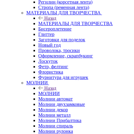
Регилин (корсетная лента)
Стропа (ременная лента)
МАТЕРИАЛЫ ДЛЯ ТВОРЧЕСТВА
Назад
МАТЕРИАЛЫ ДЛЯ ТВОРЧЕСТВА
Бисероплетение
Глиттер
Заготовки для поделок
Новый год
Проволока, тросики
Оформление, скрапбукинг
Лоскуток
Фетр, фелтинг
Флористика
Фурнитура для игрушек
МОЛНИИ
Назад
МОЛНИИ
Молнии автомат
Молнии двухзамковые
Молнии декор
Молнии металл
Молнии Прибалтика
Молнии спираль
Молнии рулонка