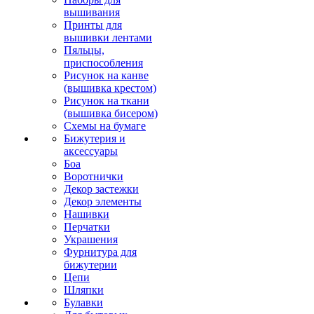
вышивания
Принты для
вышивки лентами
Пяльцы,
приспособления
Рисунок на канве
(вышивка крестом)
Рисунок на ткани
(вышивка бисером)
Схемы на бумаге
Бижутерия и
аксессуары
Боа
Воротнички
Декор застежки
Декор элементы
Нашивки
Перчатки
Украшения
Фурнитура для
бижутерии
Цепи
Шляпки
Булавки