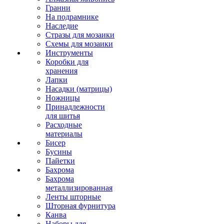
Гранни
На подрамнике
Наследие
Стразы для мозаики
Схемы для мозаики
Инструменты
Коробки для
хранения
Лапки
Насадки (матрицы)
Ножницы
Принадлежности
для шитья
Расходные
материалы
Бисер
Бусины
Пайетки
Бахрома
Бахрома
металлизированная
Ленты шторные
Шторная фурнитура
Канва
Наборы для