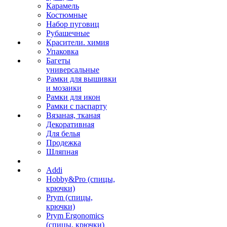
Карамель
Костюмные
Набор пуговиц
Рубашечные
Красители. химия
Упаковка
Багеты
универсальные
Рамки для вышивки
и мозаики
Рамки для икон
Рамки с паспарту
Вязаная, тканая
Декоративная
Для белья
Продежка
Шляпная
Addi
Hobby&Pro (спицы,
крючки)
Prym (спицы,
крючки)
Prym Ergonomics
(спицы, крючки)