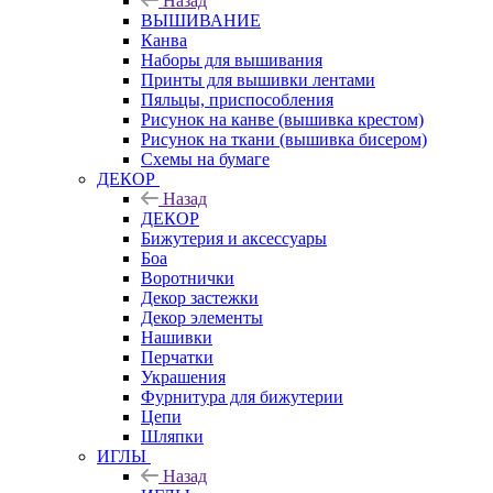
Назад
ВЫШИВАНИЕ
Канва
Наборы для вышивания
Принты для вышивки лентами
Пяльцы, приспособления
Рисунок на канве (вышивка крестом)
Рисунок на ткани (вышивка бисером)
Схемы на бумаге
ДЕКОР
Назад
ДЕКОР
Бижутерия и аксессуары
Боа
Воротнички
Декор застежки
Декор элементы
Нашивки
Перчатки
Украшения
Фурнитура для бижутерии
Цепи
Шляпки
ИГЛЫ
Назад