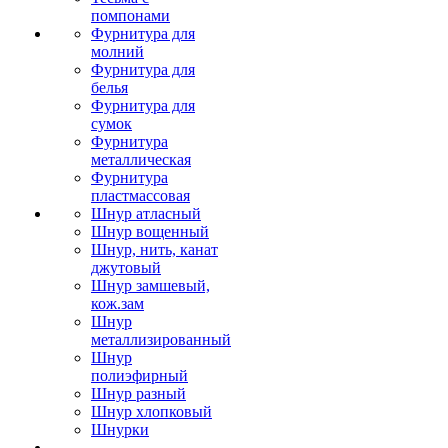
помпонами
Фурнитура для
молний
Фурнитура для
белья
Фурнитура для
сумок
Фурнитура
металлическая
Фурнитура
пластмассовая
Шнур атласный
Шнур вощенный
Шнур, нить, канат
джутовый
Шнур замшевый,
кож.зам
Шнур
металлизированный
Шнур
полиэфирный
Шнур разный
Шнур хлопковый
Шнурки