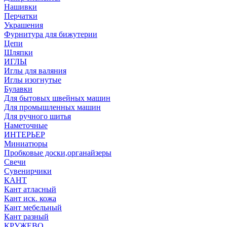
Нашивки
Перчатки
Украшения
Фурнитура для бижутерии
Цепи
Шляпки
ИГЛЫ
Иглы для валяния
Иглы изогнутые
Булавки
Для бытовых швейных машин
Для промышленных машин
Для ручного шитья
Наметочные
ИНТЕРЬЕР
Миниатюры
Пробковые доски,органайзеры
Свечи
Сувенирчики
КАНТ
Кант атласный
Кант иск. кожа
Кант мебельный
Кант разный
КРУЖЕВО