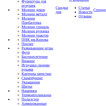
Фурнитура для
игрушек
Скидки
Статьи
Молнии декор
Спецце
дня
Новости
Молнии металл
Отзывы
Молнии
Прибалтика
Молнии спираль
Молнии рулонка
Молнии трактор
ПНК им.Кирова
Прочее
Развивающие игры
Фетр
Бисероплетение
Вязание
Игрушки своими
руками
Картины шерстью
Скрапбукинг
Украшения
Шитье
Нашивки
Термоаппликации
Полиэстер
Армированные