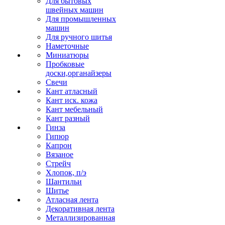
Для бытовых
швейных машин
Для промышленных
машин
Для ручного шитья
Наметочные
Миниатюры
Пробковые
доски,органайзеры
Свечи
Кант атласный
Кант иск. кожа
Кант мебельный
Кант разный
Гинза
Гипюр
Капрон
Вязаное
Стрейч
Хлопок, п/э
Шантильи
Шитье
Атласная лента
Декоративная лента
Металлизированная