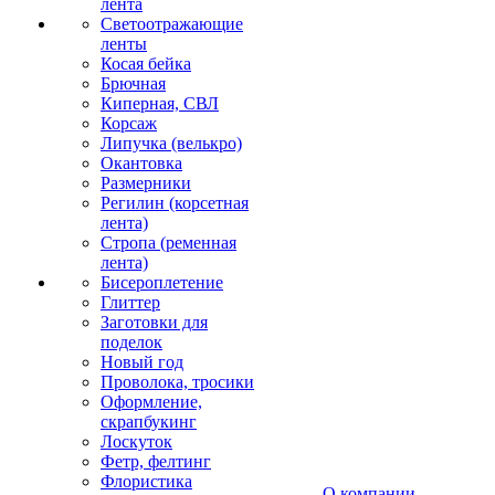
лента
Светоотражающие
ленты
Косая бейка
Брючная
Киперная, СВЛ
Корсаж
Липучка (велькро)
Окантовка
Размерники
Регилин (корсетная
лента)
Стропа (ременная
лента)
Бисероплетение
Глиттер
Заготовки для
поделок
Новый год
Проволока, тросики
Оформление,
скрапбукинг
Лоскуток
Фетр, фелтинг
Флористика
О компании