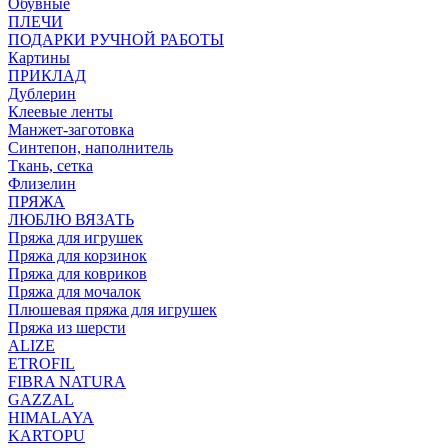
Обувные
ПЛЕЧИ
ПОДАРКИ РУЧНОЙ РАБОТЫ
Картины
ПРИКЛАД
Дублерин
Клеевые ленты
Манжет-заготовка
Синтепон, наполнитель
Ткань, сетка
Флизелин
ПРЯЖА
ЛЮБЛЮ ВЯЗАТЬ
Пряжа для игрушек
Пряжа для корзинок
Пряжа для ковриков
Пряжа для мочалок
Плюшевая пряжа для игрушек
Пряжа из шерсти
ALIZE
ETROFIL
FIBRA NATURA
GAZZAL
HIMALAYA
KARTOPU