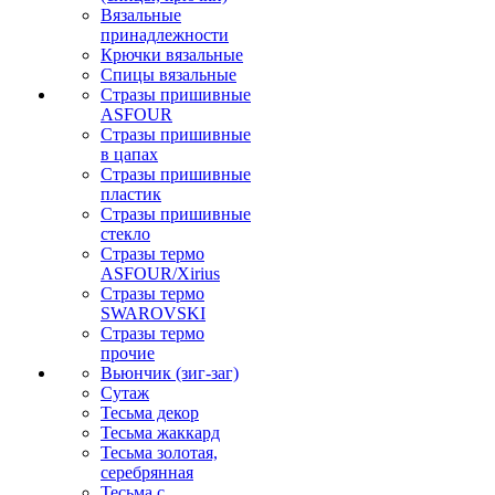
Вязальные
принадлежности
Крючки вязальные
Спицы вязальные
Стразы пришивные
ASFOUR
Стразы пришивные
в цапах
Стразы пришивные
пластик
Стразы пришивные
стекло
Стразы термо
ASFOUR/Xirius
Стразы термо
SWAROVSKI
Стразы термо
прочие
Вьюнчик (зиг-заг)
Сутаж
Тесьма декор
Тесьма жаккард
Тесьма золотая,
серебрянная
Тесьма с