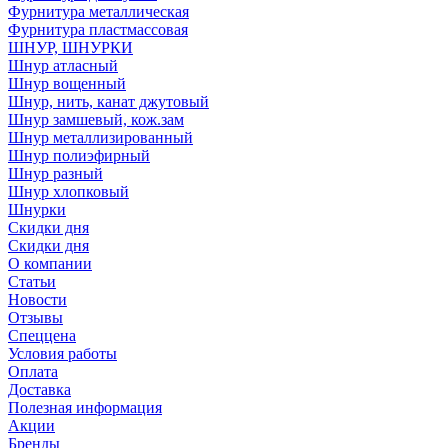
Фурнитура металлическая
Фурнитура пластмассовая
ШНУР, ШНУРКИ
Шнур атласный
Шнур вощенный
Шнур, нить, канат джутовый
Шнур замшевый, кож.зам
Шнур металлизированный
Шнур полиэфирный
Шнур разный
Шнур хлопковый
Шнурки
Скидки дня
Скидки дня
О компании
Статьи
Новости
Отзывы
Спеццена
Условия работы
Оплата
Доставка
Полезная информация
Акции
Бренды