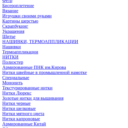
Фетр
Бисероплетение
Вязание
Игрушки своими руками
Картины шерстью
Скрапбукинг
Украшения
Шитье
НАШИВКИ, ТЕРМОАППЛИКАЦИИ
Нашивки
Термоаппликации
НИТКИ
Полиэстер
Армированные ПНК им.Кирова
Нитки швейные в промышленной намотке
Специальные
Мононить
Текстурированные нитки
Нитки Люрекс
Золотые нитки для вышивания
Нитки черные
Нитки шелковые
Нитки мятного цвета
Нитки капроновые
Армированные Китай