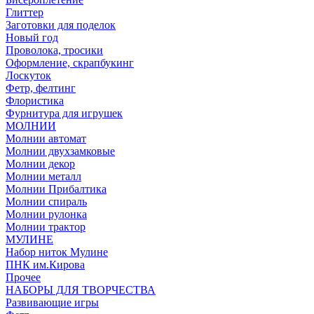
Глиттер
Заготовки для поделок
Новый год
Проволока, тросики
Оформление, скрапбукинг
Лоскуток
Фетр, фелтинг
Флористика
Фурнитура для игрушек
МОЛНИИ
Молнии автомат
Молнии двухзамковые
Молнии декор
Молнии металл
Молнии Прибалтика
Молнии спираль
Молнии рулонка
Молнии трактор
МУЛИНЕ
Набор ниток Мулине
ПНК им.Кирова
Прочее
НАБОРЫ ДЛЯ ТВОРЧЕСТВА
Развивающие игры