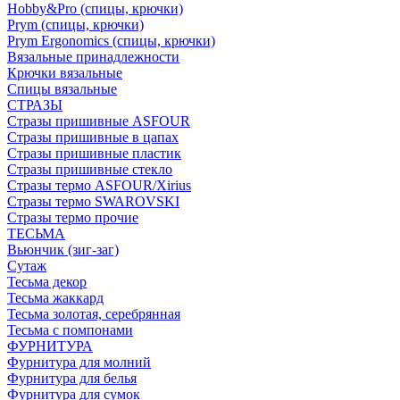
Hobby&Pro (спицы, крючки)
Prym (спицы, крючки)
Prym Ergonomics (спицы, крючки)
Вязальные принадлежности
Крючки вязальные
Спицы вязальные
СТРАЗЫ
Стразы пришивные ASFOUR
Стразы пришивные в цапах
Стразы пришивные пластик
Стразы пришивные стекло
Стразы термо ASFOUR/Xirius
Стразы термо SWAROVSKI
Стразы термо прочие
ТЕСЬМА
Вьюнчик (зиг-заг)
Сутаж
Тесьма декор
Тесьма жаккард
Тесьма золотая, серебрянная
Тесьма с помпонами
ФУРНИТУРА
Фурнитура для молний
Фурнитура для белья
Фурнитура для сумок