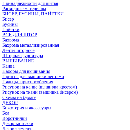
Принадлежности для шитья
Расходные материалы
БИСЕР, БУСИНЫ, ПАЙЕТКИ
Бисер
Бусины
Пайетки
ВСЕ ДЛЯ ШТОР
Бахрома
Бахрома металлизированная
Ленты шторные
Шторная фурнитура
ВЫШИВАНИЕ
Канва
Наборы для вышивания
Принты для вышивки лентами
Пяльцы, приспособления
Рисунок на канве (вышивка крестом)
Рисунок на ткани (вышивка бисером)
Схемы на бумаге
ДЕКОР
Бижутерия и аксессуары
Боа
Воротнички
Декор застежки
Декор элементы