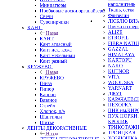
наполнитель
Миниатюры
Ткань, сетка
Пробковые доски,органайзеры
Флизелин
Свечи
ЛЮБЛЮ ВЯЗ
Сувенирчики
Пряжа из шер
КАНТ
ALIZE
Назад
ETROFIL
КАНТ
FIBRA NATU
Кант атласный
GAZZAL
Кант иск. кожа
HIMALAYA
Кант мебельный
KARTOPU
Кант разный
NAKO
КРУЖЕВО
KUTNOR
Назад
VITA
КРУЖЕВО
WOOL SEA
Гинза
YARNART
Гипюр
ДЖУТ
Капрон
КАРАЧАЕВС
Вязаное
ПЕХОРКА
Стрейч
ПНК им.КИР
Хлопок, п/э
ПУХ НОРКИ,
Шантильи
КРОЛИК
Шитье
ТРИКОТАЖ
ЛЕНТЫ ДЕКОРАТИВНЫЕ
ТРОИЦКАЯ
Назад
ХОЗЯЮШКА