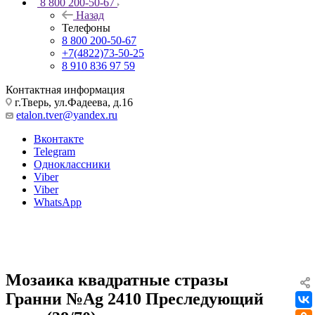
8 800 200-50-67
Назад
Телефоны
8 800 200-50-67
+7(4822)73-50-25
8 910 836 97 59
Контактная информация
г.Тверь, ул.Фадеева, д.16
etalon.tver@yandex.ru
Вконтакте
Telegram
Одноклассники
Viber
Viber
WhatsApp
Мозаика квадратные стразы
Гранни №Ag 2410 Преследующий