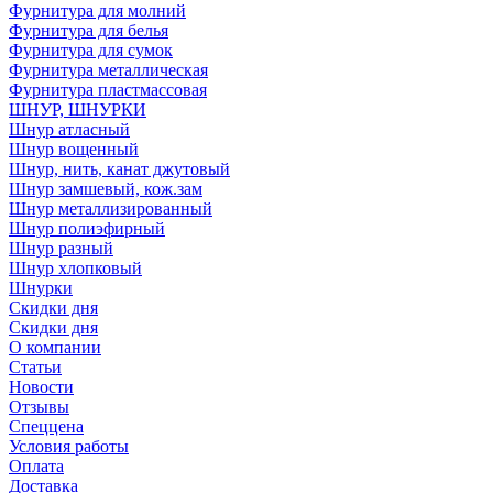
Фурнитура для молний
Фурнитура для белья
Фурнитура для сумок
Фурнитура металлическая
Фурнитура пластмассовая
ШНУР, ШНУРКИ
Шнур атласный
Шнур вощенный
Шнур, нить, канат джутовый
Шнур замшевый, кож.зам
Шнур металлизированный
Шнур полиэфирный
Шнур разный
Шнур хлопковый
Шнурки
Скидки дня
Скидки дня
О компании
Статьи
Новости
Отзывы
Спеццена
Условия работы
Оплата
Доставка