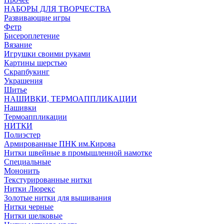
НАБОРЫ ДЛЯ ТВОРЧЕСТВА
Развивающие игры
Фетр
Бисероплетение
Вязание
Игрушки своими руками
Картины шерстью
Скрапбукинг
Украшения
Шитье
НАШИВКИ, ТЕРМОАППЛИКАЦИИ
Нашивки
Термоаппликации
НИТКИ
Полиэстер
Армированные ПНК им.Кирова
Нитки швейные в промышленной намотке
Специальные
Мононить
Текстурированные нитки
Нитки Люрекс
Золотые нитки для вышивания
Нитки черные
Нитки шелковые