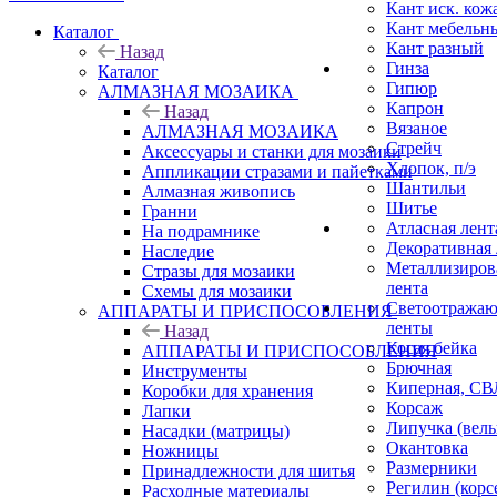
Кант иск. кож
Кант мебельн
Каталог
Кант разный
Назад
Гинза
Каталог
Гипюр
АЛМАЗНАЯ МОЗАИКА
Капрон
Назад
Вязаное
АЛМАЗНАЯ МОЗАИКА
Стрейч
Аксессуары и станки для мозаики
Хлопок, п/э
Аппликации стразами и пайетками
Шантильи
Алмазная живопись
Шитье
Гранни
Атласная лент
На подрамнике
Декоративная 
Наследие
Металлизиров
Стразы для мозаики
лента
Схемы для мозаики
Светоотража
АППАРАТЫ И ПРИСПОСОБЛЕНИЯ
ленты
Назад
Косая бейка
АППАРАТЫ И ПРИСПОСОБЛЕНИЯ
Брючная
Инструменты
Киперная, СВ
Коробки для хранения
Корсаж
Лапки
Липучка (вель
Насадки (матрицы)
Окантовка
Ножницы
Размерники
Принадлежности для шитья
Регилин (корс
Расходные материалы