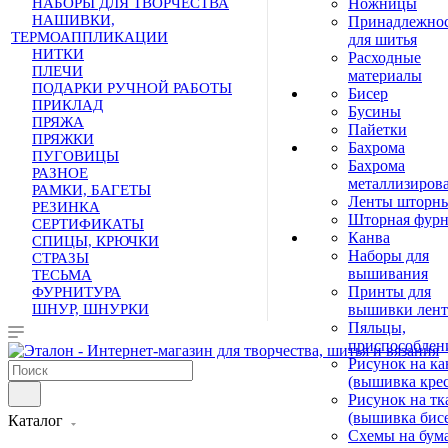
НАБОРЫ ДЛЯ ТВОРЧЕСТВА
Ножницы
НАШИВКИ,
Принадлежно
ТЕРМОАППЛИКАЦИИ
для шитья
НИТКИ
Расходные
ПЛЕЧИ
материалы
ПОДАРКИ РУЧНОЙ РАБОТЫ
Бисер
ПРИКЛАД
Бусины
ПРЯЖА
Пайетки
ПРЯЖКИ
Бахрома
ПУГОВИЦЫ
Бахрома
РАЗНОЕ
металлизиров
РАМКИ, БАГЕТЫ
Ленты шторн
РЕЗИНКА
Шторная фурн
СЕРТИФИКАТЫ
Канва
СПИЦЫ, КРЮЧКИ
Наборы для
СТРАЗЫ
вышивания
ТЕСЬМА
Принты для
ФУРНИТУРА
ШНУР, ШНУРКИ
вышивки лен
Скидки дня
Пяльцы,
приспособлен
Рисунок на ка
(вышивка кре
Рисунок на тк
(вышивка бис
Каталог
Схемы на бум