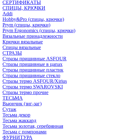
СЕРТИФИКАТЫ
СПИЦЫ, КРЮЧКИ
Addi
Hobby&Pro (спицы, крючки)
Prym (спицы, крючки)
Prym Ergonomics (спицы, крючки)
Вязальные принадлежности
Крючки вязальные
Спицы вязальные
СТРАЗЫ
Стразы пришивные ASFOUR
Стразы пришивные в цапах
Стразы пришивные пластик
Стразы пришивные стекло
Стразы термо ASFOUR/Xirius
Стразы термо SWAROVSKI
Стразы термо прочие
ТЕСЬМА
Вьюнчик (зиг-заг)
Сутаж
Тесьма декор
Тесьма жаккард
Тесьма золотая, серебрянная
Тесьма с помпонами
ФУРНИТУРА