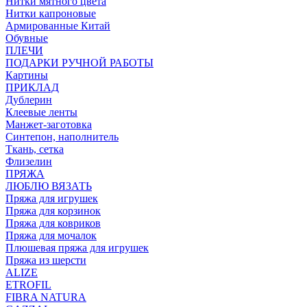
Нитки мятного цвета
Нитки капроновые
Армированные Китай
Обувные
ПЛЕЧИ
ПОДАРКИ РУЧНОЙ РАБОТЫ
Картины
ПРИКЛАД
Дублерин
Клеевые ленты
Манжет-заготовка
Синтепон, наполнитель
Ткань, сетка
Флизелин
ПРЯЖА
ЛЮБЛЮ ВЯЗАТЬ
Пряжа для игрушек
Пряжа для корзинок
Пряжа для ковриков
Пряжа для мочалок
Плюшевая пряжа для игрушек
Пряжа из шерсти
ALIZE
ETROFIL
FIBRA NATURA