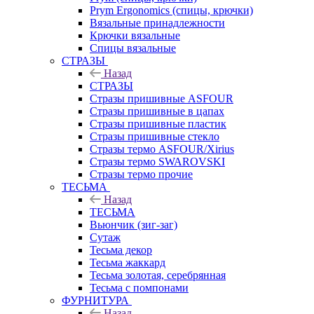
Prym Ergonomics (спицы, крючки)
Вязальные принадлежности
Крючки вязальные
Спицы вязальные
СТРАЗЫ
Назад
СТРАЗЫ
Стразы пришивные ASFOUR
Стразы пришивные в цапах
Стразы пришивные пластик
Стразы пришивные стекло
Стразы термо ASFOUR/Xirius
Стразы термо SWAROVSKI
Стразы термо прочие
ТЕСЬМА
Назад
ТЕСЬМА
Вьюнчик (зиг-заг)
Сутаж
Тесьма декор
Тесьма жаккард
Тесьма золотая, серебрянная
Тесьма с помпонами
ФУРНИТУРА
Назад