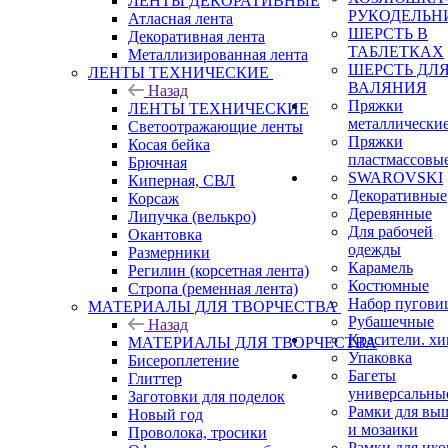
ЛЕНТЫ ДЕКОРАТИВНЫЕ
РУКОДЕЛЬН
Атласная лента
ШЕРСТЬ В
Декоративная лента
ТАБЛЕТКАХ
Металлизированная лента
ШЕРСТЬ ДЛ
ЛЕНТЫ ТЕХНИЧЕСКИЕ
ВАЛЯНИЯ
Назад
Пряжки
ЛЕНТЫ ТЕХНИЧЕСКИЕ
металлически
Светоотражающие ленты
Пряжки
Косая бейка
пластмассовы
Брючная
SWAROVSKI
Киперная, СВЛ
Декоративные
Корсаж
Деревянные
Липучка (велькро)
Для рабочей
Окантовка
одежды
Размерники
Карамель
Регилин (корсетная лента)
Костюмные
Стропа (ременная лента)
Набор пугови
МАТЕРИАЛЫ ДЛЯ ТВОРЧЕСТВА
Рубашечные
Назад
Красители. х
МАТЕРИАЛЫ ДЛЯ ТВОРЧЕСТВА
Упаковка
Бисероплетение
Багеты
Глиттер
универсальны
Заготовки для поделок
Рамки для вы
Новый год
и мозаики
Проволока, тросики
Рамки для ико