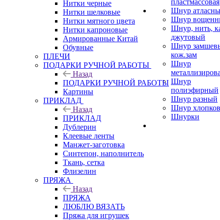
пластмассовая
Нитки черные
Шнур атласн
Нитки шелковые
Шнур вощенн
Нитки мятного цвета
Шнур, нить, к
Нитки капроновые
джутовый
Армированные Китай
Шнур замшев
Обувные
кож.зам
ПЛЕЧИ
Шнур
ПОДАРКИ РУЧНОЙ РАБОТЫ
металлизиров
Назад
Шнур
ПОДАРКИ РУЧНОЙ РАБОТЫ
полиэфирный
Картины
Шнур разный
ПРИКЛАД
Шнур хлопко
Назад
Шнурки
ПРИКЛАД
Дублерин
Клеевые ленты
Манжет-заготовка
Синтепон, наполнитель
Ткань, сетка
Флизелин
ПРЯЖА
Назад
ПРЯЖА
ЛЮБЛЮ ВЯЗАТЬ
Пряжа для игрушек