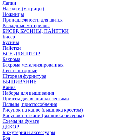
Лапки
Насадки (матрицы)
Ножницы
Принадлежности для шитья
Расходные материалы
БИСЕР, БУСИНЫ, ПАЙЕТКИ
Бисер
Бусины
Пайетки
ВСЕ ДЛЯ ШТОР
Бахрома
Бахрома металлизированная
Ленты шторные
Шторная фурнитура
ВЫШИВАНИЕ
Канва
Наборы для вышивания
Принты для вышивки лентами
Пяльцы, приспособления
Рисунок на канве (вышивка крестом)
Рисунок на ткани (вышивка бисером)
Схемы на бумаге
ДЕКОР
Бижутерия и аксессуары
Боа