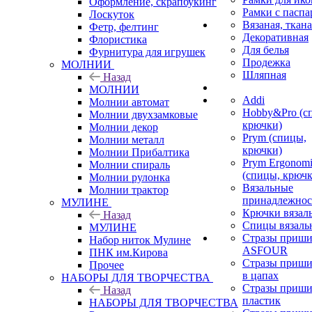
Оформление, скрапбукинг
Рамки с паспа
Лоскуток
Вязаная, ткана
Фетр, фелтинг
Декоративная
Флористика
Для белья
Фурнитура для игрушек
Продежка
МОЛНИИ
Шляпная
Назад
МОЛНИИ
Addi
Молнии автомат
Hobby&Pro (с
Молнии двухзамковые
крючки)
Молнии декор
Prym (спицы,
Молнии металл
крючки)
Молнии Прибалтика
Prym Ergonomi
Молнии спираль
(спицы, крючк
Молнии рулонка
Вязальные
Молнии трактор
принадлежнос
МУЛИНЕ
Крючки вязал
Назад
Спицы вязаль
МУЛИНЕ
Стразы приш
Набор ниток Мулине
ASFOUR
ПНК им.Кирова
Стразы приш
Прочее
в цапах
НАБОРЫ ДЛЯ ТВОРЧЕСТВА
Стразы приш
Назад
пластик
НАБОРЫ ДЛЯ ТВОРЧЕСТВА