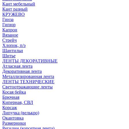
Кант мебельный
Кант разный
КРУЖЕВО
Гинза
Гипюр
Капрон
Вязаное
Стрейч
Хлопок, п/э
Шантильи
Шитье
ЛЕНТЫ ДЕКОРАТИВНЫЕ
Атласная лента
Декоративная лента
Металлизированная лента
ЛЕНТЫ ТЕХНИЧЕСКИЕ
Светоотражающие ленты
Косая бейка
Брючная
Киперная, СВЛ
Корсаж
Липучка (велькро)
Окантовка
Размерники
Регилин (корсетная лента)