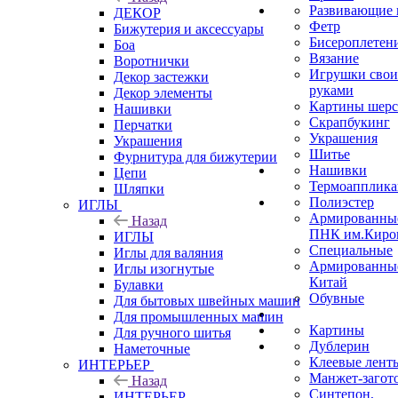
Развивающие 
ДЕКОР
Фетр
Бижутерия и аксессуары
Бисероплетен
Боа
Вязание
Воротнички
Игрушки сво
Декор застежки
руками
Декор элементы
Картины шер
Нашивки
Скрапбукинг
Перчатки
Украшения
Украшения
Шитье
Фурнитура для бижутерии
Нашивки
Цепи
Термоапплик
Шляпки
Полиэстер
ИГЛЫ
Армированны
Назад
ПНК им.Киро
ИГЛЫ
Специальные
Иглы для валяния
Армированны
Иглы изогнутые
Китай
Булавки
Обувные
Для бытовых швейных машин
Для промышленных машин
Картины
Для ручного шитья
Дублерин
Наметочные
Клеевые лент
ИНТЕРЬЕР
Манжет-загот
Назад
Синтепон,
ИНТЕРЬЕР