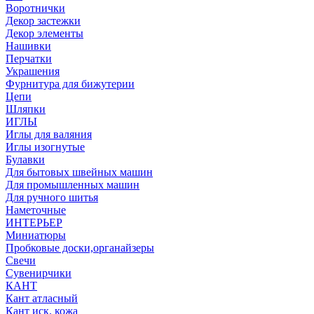
Воротнички
Декор застежки
Декор элементы
Нашивки
Перчатки
Украшения
Фурнитура для бижутерии
Цепи
Шляпки
ИГЛЫ
Иглы для валяния
Иглы изогнутые
Булавки
Для бытовых швейных машин
Для промышленных машин
Для ручного шитья
Наметочные
ИНТЕРЬЕР
Миниатюры
Пробковые доски,органайзеры
Свечи
Сувенирчики
КАНТ
Кант атласный
Кант иск. кожа