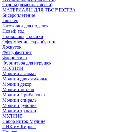
Стропа (ременная лента)
МАТЕРИАЛЫ ДЛЯ ТВОРЧЕСТВА
Бисероплетение
Глиттер
Заготовки для поделок
Новый год
Проволока, тросики
Оформление, скрапбукинг
Лоскуток
Фетр, фелтинг
Флористика
Фурнитура для игрушек
МОЛНИИ
Молнии автомат
Молнии двухзамковые
Молнии декор
Молнии металл
Молнии Прибалтика
Молнии спираль
Молнии рулонка
Молнии трактор
МУЛИНЕ
Набор ниток Мулине
ПНК им.Кирова
Прочее