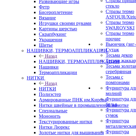
Стразы приш
Развивающие игры
стекло
Фетр
Стразы термо
Бисероплетение
ASFOUR/Xiriu
Вязание
Стразы термо
Игрушки своими руками
SWAROVSKI
Картины шерстью
Стразы термо
Скрапбукинг
прочие
Украшения
Вьюнчик (зиг-
Шитье
Сутаж
НАШИВКИ, ТЕРМОАППЛИКАЦИИ
Тесьма декор
Назад
Тесьма жакка
НАШИВКИ, ТЕРМОАППЛИКАЦИИ
Тесьма золотая
Нашивки
серебрянная
Термоаппликации
Тесьма с
НИТКИ
помпонами
Назад
Фурнитура дл
НИТКИ
молний
Полиэстер
Фурнитура дл
Армированные ПНК им.Кирова
белья
Нитки швейные в промышленной намотке
Фурнитура дл
Специальные
сумок
Мононить
Фурнитура
Текстурированные нитки
металлическая
Нитки Люрекс
Фурнитура
Золотые нитки для вышивания