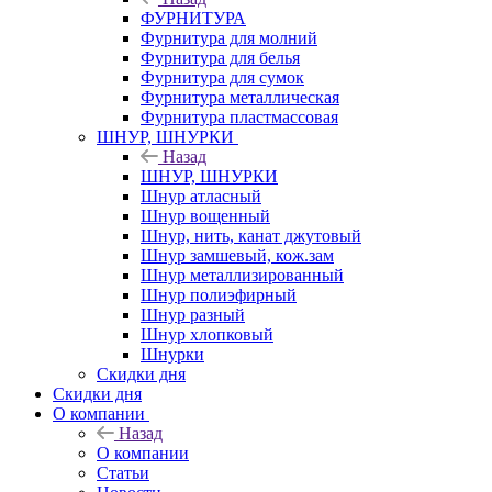
ФУРНИТУРА
Фурнитура для молний
Фурнитура для белья
Фурнитура для сумок
Фурнитура металлическая
Фурнитура пластмассовая
ШНУР, ШНУРКИ
Назад
ШНУР, ШНУРКИ
Шнур атласный
Шнур вощенный
Шнур, нить, канат джутовый
Шнур замшевый, кож.зам
Шнур металлизированный
Шнур полиэфирный
Шнур разный
Шнур хлопковый
Шнурки
Скидки дня
Скидки дня
О компании
Назад
О компании
Статьи