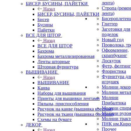
лента)
БИСЕР, БУСИНЫ, ПАЙЕТКИ
Стропа (ремен
Назад
лента)
БИСЕР, БУСИНЫ, ПАЙЕТКИ
Бисероплетен
Бисер
Глиттер
Бусины
Заготовки для
Пайетки
поделок
ВСЕ ДЛЯ ШТОР
Новый год
Назад
Проволока, т
ВСЕ ДЛЯ ШТОР
Оформление,
Бахрома
скрапбукинг
Бахрома металлизированная
Лоскуток
Ленты шторные
Фетр, фелтинг
Шторная фурнитура
Флористика
ВЫШИВАНИЕ
Фурнитура дл
Назад
игрушек
ВЫШИВАНИЕ
Молнии декор
Канва
Молнии метал
Наборы для вышивания
Молнии
Принты для вышивки лентами
Прибалтика
Пяльцы, приспособления
Молнии спира
Рисунок на канве (вышивка крестом)
Молнии рулон
Рисунок на ткани (вышивка бисером)
Молнии тракт
Схемы на бумаге
ПНК им.Киро
ДЕКОР
Прочее
Назад