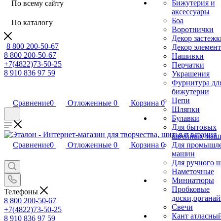
Бижутерия и
По всему сайту
аксессуары
Боа
По каталогу
Воротнички
Декор застежк
8 800 200-50-67
Декор элемен
8 800 200-50-67
Нашивки
+7(4822)73-50-25
Перчатки
8 910 836 97 59
Украшения
Фурнитура дл
бижутерии
Цепи
Сравнение
0
Отложенные
0
Корзина
0
Шляпки
Булавки
Для бытовых
швейных маш
Сравнение
0
Отложенные
0
Корзина
0
Для промышл
машин
Для ручного 
Наметочные
Миниатюры
Пробковые
Телефоны
доски,органа
8 800 200-50-67
Свечи
+7(4822)73-50-25
Кант атласны
8 910 836 97 59