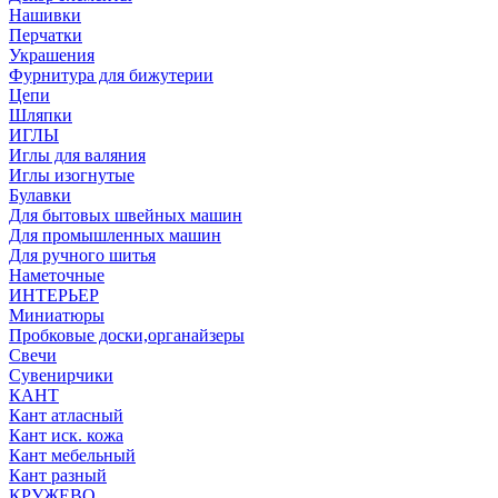
Нашивки
Перчатки
Украшения
Фурнитура для бижутерии
Цепи
Шляпки
ИГЛЫ
Иглы для валяния
Иглы изогнутые
Булавки
Для бытовых швейных машин
Для промышленных машин
Для ручного шитья
Наметочные
ИНТЕРЬЕР
Миниатюры
Пробковые доски,органайзеры
Свечи
Сувенирчики
КАНТ
Кант атласный
Кант иск. кожа
Кант мебельный
Кант разный
КРУЖЕВО