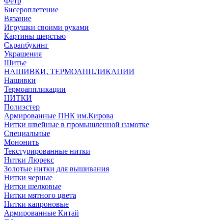
Фетр
Бисероплетение
Вязание
Игрушки своими руками
Картины шерстью
Скрапбукинг
Украшения
Шитье
НАШИВКИ, ТЕРМОАППЛИКАЦИИ
Нашивки
Термоаппликации
НИТКИ
Полиэстер
Армированные ПНК им.Кирова
Нитки швейные в промышленной намотке
Специальные
Мононить
Текстурированные нитки
Нитки Люрекс
Золотые нитки для вышивания
Нитки черные
Нитки шелковые
Нитки мятного цвета
Нитки капроновые
Армированные Китай