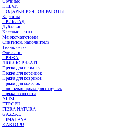
Обувные
ПЛЕЧИ
ПОДАРКИ РУЧНОЙ РАБОТЫ
Картины
ПРИКЛАД
Дублерин
Клеевые ленты
Манжет-заготовка
Синтепон, наполнитель
Ткань, сетка
Флизелин
ПРЯЖА
ЛЮБЛЮ ВЯЗАТЬ
Пряжа для игрушек
Пряжа для корзинок
Пряжа для ковриков
Пряжа для мочалок
Плюшевая пряжа для игрушек
Пряжа из шерсти
ALIZE
ETROFIL
FIBRA NATURA
GAZZAL
HIMALAYA
KARTOPU