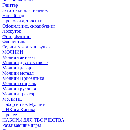
Глиттер
Заготовки для поделок
Новый год
Проволока, тросики
Оформление, скрапбукинг
Лоскуток
Фетр, фелтинг
Флористика
Фурнитура для игрушек
МОЛНИИ
Молнии автомат
Молнии двухзамковые
Молнии декор
Молнии металл
Молнии Прибалтика
Молнии спираль
Молнии рулонка
Молнии трактор
МУЛИНЕ
Набор ниток Мулине
ПНК им.Кирова
Прочее
НАБОРЫ ДЛЯ ТВОРЧЕСТВА
Развивающие игры