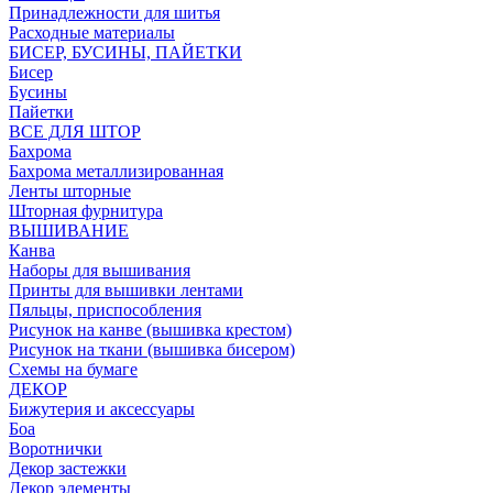
Принадлежности для шитья
Расходные материалы
БИСЕР, БУСИНЫ, ПАЙЕТКИ
Бисер
Бусины
Пайетки
ВСЕ ДЛЯ ШТОР
Бахрома
Бахрома металлизированная
Ленты шторные
Шторная фурнитура
ВЫШИВАНИЕ
Канва
Наборы для вышивания
Принты для вышивки лентами
Пяльцы, приспособления
Рисунок на канве (вышивка крестом)
Рисунок на ткани (вышивка бисером)
Схемы на бумаге
ДЕКОР
Бижутерия и аксессуары
Боа
Воротнички
Декор застежки
Декор элементы