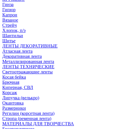
Гинза
Гипюр
Капрон
Вязаное
Стрейч
Хлопок, п/э
Шантильи
Шитье
ЛЕНТЫ ДЕКОРАТИВНЫЕ
Атласная лента
Декоративная лента
Металлизированная лента
ЛЕНТЫ ТЕХНИЧЕСКИЕ
Светоотражающие ленты
Косая бейка
Брючная
Киперная, СВЛ
Корсаж
Липучка (велькро)
Окантовка
Размерники
Регилин (корсетная лента)
Стропа (ременная лента)
МАТЕРИАЛЫ ДЛЯ ТВОРЧЕСТВА
Бисероплетение