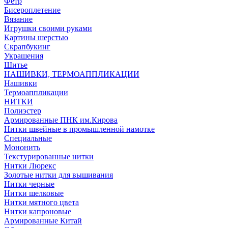
Фетр
Бисероплетение
Вязание
Игрушки своими руками
Картины шерстью
Скрапбукинг
Украшения
Шитье
НАШИВКИ, ТЕРМОАППЛИКАЦИИ
Нашивки
Термоаппликации
НИТКИ
Полиэстер
Армированные ПНК им.Кирова
Нитки швейные в промышленной намотке
Специальные
Мононить
Текстурированные нитки
Нитки Люрекс
Золотые нитки для вышивания
Нитки черные
Нитки шелковые
Нитки мятного цвета
Нитки капроновые
Армированные Китай