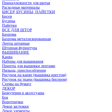
Принадлежности для шитья
Расходные материалы
БИСЕР, БУСИНЫ, ПАЙЕТКИ
Бисер
Бусины
Пайетки
ВСЕ ДЛЯ ШТОР
Бахрома
Бахрома металлизированная
Ленты шторные
Шторная фурнитура
ВЫШИВАНИЕ
Канва
Наборы для вышивания
Принты для вышивки лентами
Пяльцы, приспособления
Рисунок на канве (вышивка крестом)
Рисунок на ткани (вышивка бисером)
Схемы на бумаге
ДЕКОР
Бижутерия и аксессуары
Боа
Воротнички
Декор застежки
Декор элементы