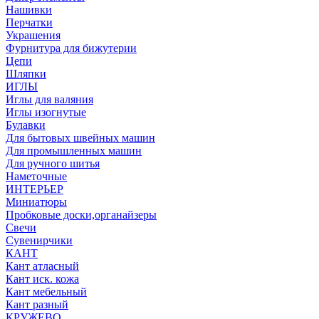
Нашивки
Перчатки
Украшения
Фурнитура для бижутерии
Цепи
Шляпки
ИГЛЫ
Иглы для валяния
Иглы изогнутые
Булавки
Для бытовых швейных машин
Для промышленных машин
Для ручного шитья
Наметочные
ИНТЕРЬЕР
Миниатюры
Пробковые доски,органайзеры
Свечи
Сувенирчики
КАНТ
Кант атласный
Кант иск. кожа
Кант мебельный
Кант разный
КРУЖЕВО