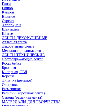
Гинза
Гипюр
Капрон
Вязаное
Стрейч
Хлопок, п/э
Шантильи
Шитье
ЛЕНТЫ ДЕКОРАТИВНЫЕ
Атласная лента
Декоративная лента
Металлизированная лента
ЛЕНТЫ ТЕХНИЧЕСКИЕ
Светоотражающие ленты
Косая бейка
Брючная
Киперная, СВЛ
Корсаж
Липучка (велькро)
Окантовка
Размерники
Регилин (корсетная лента)
Стропа (ременная лента)
МАТЕРИАЛЫ ДЛЯ ТВОРЧЕСТВА
Бисероплетение