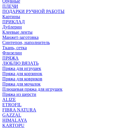
Обувные
ПЛЕЧИ
ПОДАРКИ РУЧНОЙ РАБОТЫ
Картины
ПРИКЛАД
Дублерин
Клеевые ленты
Манжет-заготовка
Синтепон, наполнитель
Ткань, сетка
Флизелин
ПРЯЖА
ЛЮБЛЮ ВЯЗАТЬ
Пряжа для игрушек
Пряжа для корзинок
Пряжа для ковриков
Пряжа для мочалок
Плюшевая пряжа для игрушек
Пряжа из шерсти
ALIZE
ETROFIL
FIBRA NATURA
GAZZAL
HIMALAYA
KARTOPU