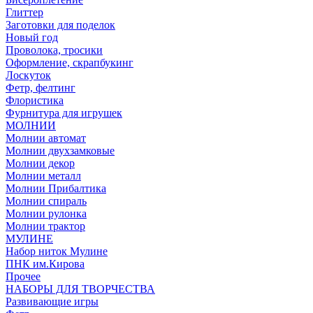
Глиттер
Заготовки для поделок
Новый год
Проволока, тросики
Оформление, скрапбукинг
Лоскуток
Фетр, фелтинг
Флористика
Фурнитура для игрушек
МОЛНИИ
Молнии автомат
Молнии двухзамковые
Молнии декор
Молнии металл
Молнии Прибалтика
Молнии спираль
Молнии рулонка
Молнии трактор
МУЛИНЕ
Набор ниток Мулине
ПНК им.Кирова
Прочее
НАБОРЫ ДЛЯ ТВОРЧЕСТВА
Развивающие игры