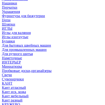
Нашивки
Перчатки
Украшения
Фурнитура для бижутерии
Цепи
Шляпки
ИГЛЫ
Иглы для валяния
Иглы изогнутые
Булавки
Для бытовых швейных машин
Для промышленных машин
Для ручного шитья
Наметочные
ИНТЕРЬЕР
Миниатюры
Пробковые доски,органайзеры
Свечи
Сувенирчики
КАНТ
Кант атласный
Кант иск. кожа
Кант мебельный
Кант разный
КРУЖЕВО