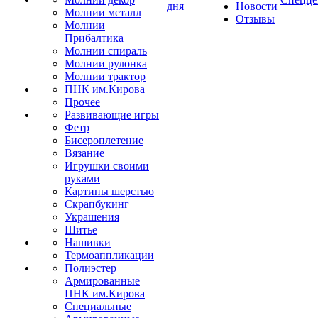
дня
Новости
Молнии металл
Отзывы
Молнии
Прибалтика
Молнии спираль
Молнии рулонка
Молнии трактор
ПНК им.Кирова
Прочее
Развивающие игры
Фетр
Бисероплетение
Вязание
Игрушки своими
руками
Картины шерстью
Скрапбукинг
Украшения
Шитье
Нашивки
Термоаппликации
Полиэстер
Армированные
ПНК им.Кирова
Специальные