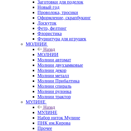
Заготовки для поделок
Новый год
Проволока, тросики
Оформление, скрапбукинг
Лоскуток
Фетр, фелтинг
Флористика
Фурнитура для игрушек
МОЛНИИ
Назад
МОЛНИИ
Молнии автомат
Молнии двухзамковые
Молнии декор
Молнии металл
Молнии Прибалтика
Молнии спираль
Молнии рулонка
Молнии трактор
МУЛИНЕ
Назад
МУЛИНЕ
Набор ниток Мулине
ПНК им.Кирова
Прочее