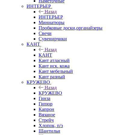
Наметочные
ИНТЕРЬЕР
Назад
ИНТЕРЬЕР
Миниатюры
Пробковые доски,органайзеры
Свечи
Сувенирчики
КАНТ
Назад
КАНТ
Кант атласный
Кант иск. кожа
Кант мебельный
Кант разный
КРУЖЕВО
Назад
КРУЖЕВО
Гинза
Гипюр
Капрон
Вязаное
Стрейч
Хлопок, п/э
Шантильи