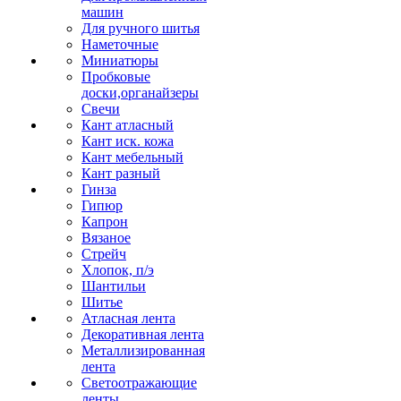
машин
Для ручного шитья
Наметочные
Миниатюры
Пробковые
доски,органайзеры
Свечи
Кант атласный
Кант иск. кожа
Кант мебельный
Кант разный
Гинза
Гипюр
Капрон
Вязаное
Стрейч
Хлопок, п/э
Шантильи
Шитье
Атласная лента
Декоративная лента
Металлизированная
лента
Светоотражающие
ленты