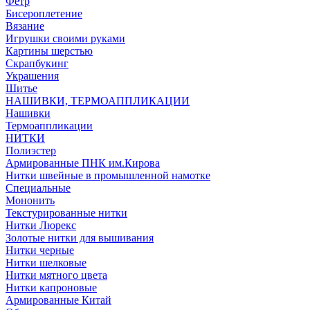
Фетр
Бисероплетение
Вязание
Игрушки своими руками
Картины шерстью
Скрапбукинг
Украшения
Шитье
НАШИВКИ, ТЕРМОАППЛИКАЦИИ
Нашивки
Термоаппликации
НИТКИ
Полиэстер
Армированные ПНК им.Кирова
Нитки швейные в промышленной намотке
Специальные
Мононить
Текстурированные нитки
Нитки Люрекс
Золотые нитки для вышивания
Нитки черные
Нитки шелковые
Нитки мятного цвета
Нитки капроновые
Армированные Китай