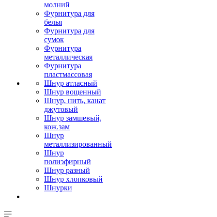
молний
Фурнитура для
белья
Фурнитура для
сумок
Фурнитура
металлическая
Фурнитура
пластмассовая
Шнур атласный
Шнур вощенный
Шнур, нить, канат
джутовый
Шнур замшевый,
кож.зам
Шнур
металлизированный
Шнур
полиэфирный
Шнур разный
Шнур хлопковый
Шнурки