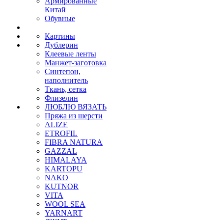
Армированные
Китай
Обувные
Картины
Дублерин
Клеевые ленты
Манжет-заготовка
Синтепон,
наполнитель
Ткань, сетка
Флизелин
ЛЮБЛЮ ВЯЗАТЬ
Пряжа из шерсти
ALIZE
ETROFIL
FIBRA NATURA
GAZZAL
HIMALAYA
KARTOPU
NAKO
KUTNOR
VITA
WOOL SEA
YARNART