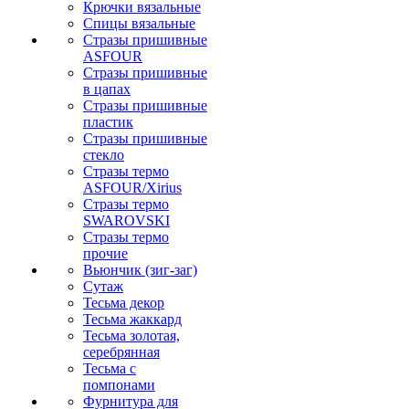
Крючки вязальные
Спицы вязальные
Стразы пришивные
ASFOUR
Стразы пришивные
в цапах
Стразы пришивные
пластик
Стразы пришивные
стекло
Стразы термо
ASFOUR/Xirius
Стразы термо
SWAROVSKI
Стразы термо
прочие
Вьюнчик (зиг-заг)
Сутаж
Тесьма декор
Тесьма жаккард
Тесьма золотая,
серебрянная
Тесьма с
помпонами
Фурнитура для