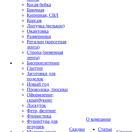
Косая бейка
Брючная
Киперная, СВЛ
Корсаж
Липучка (велькро)
Окантовка
Размерники
Регилин (корсетная
лента)
Стропа (ременная
лента)
Бисероплетение
Глиттер
Заготовки для
поделок
Новый год
Проволока, тросики
Оформление,
скрапбукинг
Лоскуток
Фетр, фелтинг
Флористика
О компании
Фурнитура для
игрушек
Скидки
Статьи
Молнии декор
Спецце