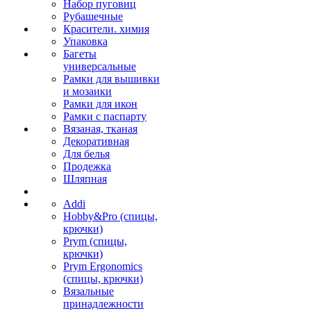
Набор пуговиц
Рубашечные
Красители. химия
Упаковка
Багеты
универсальные
Рамки для вышивки
и мозаики
Рамки для икон
Рамки с паспарту
Вязаная, тканая
Декоративная
Для белья
Продежка
Шляпная
Addi
Hobby&Pro (спицы,
крючки)
Prym (спицы,
крючки)
Prym Ergonomics
(спицы, крючки)
Вязальные
принадлежности