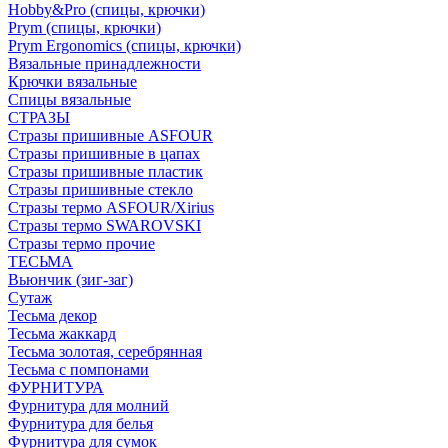
Hobby&Pro (спицы, крючки)
Prym (спицы, крючки)
Prym Ergonomics (спицы, крючки)
Вязальные принадлежности
Крючки вязальные
Спицы вязальные
СТРАЗЫ
Стразы пришивные ASFOUR
Стразы пришивные в цапах
Стразы пришивные пластик
Стразы пришивные стекло
Стразы термо ASFOUR/Xirius
Стразы термо SWAROVSKI
Стразы термо прочие
ТЕСЬМА
Вьюнчик (зиг-заг)
Сутаж
Тесьма декор
Тесьма жаккард
Тесьма золотая, серебрянная
Тесьма с помпонами
ФУРНИТУРА
Фурнитура для молний
Фурнитура для белья
Фурнитура для сумок