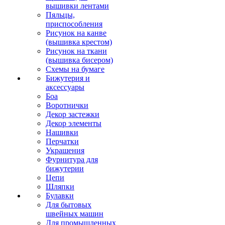
вышивки лентами
Пяльцы,
приспособления
Рисунок на канве
(вышивка крестом)
Рисунок на ткани
(вышивка бисером)
Схемы на бумаге
Бижутерия и
аксессуары
Боа
Воротнички
Декор застежки
Декор элементы
Нашивки
Перчатки
Украшения
Фурнитура для
бижутерии
Цепи
Шляпки
Булавки
Для бытовых
швейных машин
Для промышленных