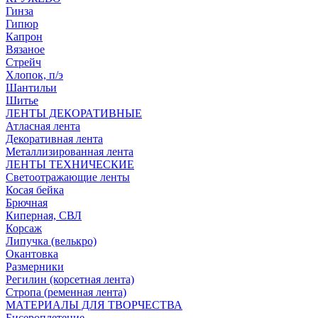
Гинза
Гипюр
Капрон
Вязаное
Стрейч
Хлопок, п/э
Шантильи
Шитье
ЛЕНТЫ ДЕКОРАТИВНЫЕ
Атласная лента
Декоративная лента
Металлизированная лента
ЛЕНТЫ ТЕХНИЧЕСКИЕ
Светоотражающие ленты
Косая бейка
Брючная
Киперная, СВЛ
Корсаж
Липучка (велькро)
Окантовка
Размерники
Регилин (корсетная лента)
Стропа (ременная лента)
МАТЕРИАЛЫ ДЛЯ ТВОРЧЕСТВА
Бисероплетение