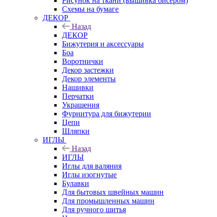
Рисунок на ткани (вышивка бисером)
Схемы на бумаге
ДЕКОР
Назад
ДЕКОР
Бижутерия и аксессуары
Боа
Воротнички
Декор застежки
Декор элементы
Нашивки
Перчатки
Украшения
Фурнитура для бижутерии
Цепи
Шляпки
ИГЛЫ
Назад
ИГЛЫ
Иглы для валяния
Иглы изогнутые
Булавки
Для бытовых швейных машин
Для промышленных машин
Для ручного шитья