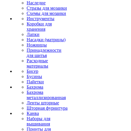
Наследие
Стразы для мозаики
Схемы для мозаики
Инструменты
Коробки для
хранения
Лапки
Насадки (матрицы)
Ножницы
Принадлежности
для шитья
Расходные
материалы
Бисер
Бусины
Пайетки
Бахрома
Бахрома
металлизированная
Ленты шторные
Шторная фурнитура
Канва
Наборы для
вышивания
Принты для