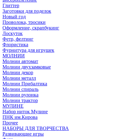
Глиттер
Заготовки для поделок
Новый год
Проволока, тросики
Оформление, скрапбукинг
Лоскуток
Фетр, фелтинг
Флористика
Фурнитура для игрушек
МОЛНИИ
Молнии автомат
Молнии двухзамковые
Молнии декор
Молнии металл
Молнии Прибалтика
Молнии спираль
Молнии рулонка
Молнии трактор
МУЛИНЕ
Набор ниток Мулине
ПНК им.Кирова
Прочее
НАБОРЫ ДЛЯ ТВОРЧЕСТВА
Развивающие игры