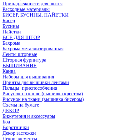
Принадлежности для шитья
Расходные материалы
БИСЕР, БУСИНЫ, ПАЙЕТКИ
Бисер
Бусины
Пайетки
ВСЕ ДЛЯ ШТОР
Бахрома
Бахрома металлизированная
Ленты шторные
Шторная фурнитура
ВЫШИВАНИЕ
Канва
Наборы для вышивания
Принты для вышивки лентами
Пяльцы, приспособления
Рисунок на канве (вышивка крестом)
Рисунок на ткани (вышивка бисером)
Схемы на бумаге
ДЕКОР
Бижутерия и аксессуары
Боа
Воротнички
Декор застежки
Декор элементы