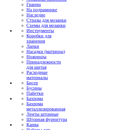
Гранни
На подрамнике
Наследие
Стразы для мозаики
Схемы для мозаики
Инструменты
Коробки для
хранения
Лапки
Насадки (матрицы)
Ножницы
Принадлежности
для шитья
Расходные
материалы
Бисер
Бусины
Пайетки
Бахрома
Бахрома
металлизированная
Ленты шторные
Шторная фурнитура
Канва
Наборы для