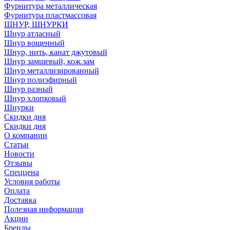
Фурнитура металлическая
Фурнитура пластмассовая
ШНУР, ШНУРКИ
Шнур атласный
Шнур вощенный
Шнур, нить, канат джутовый
Шнур замшевый, кож.зам
Шнур металлизированный
Шнур полиэфирный
Шнур разный
Шнур хлопковый
Шнурки
Скидки дня
Скидки дня
О компании
Статьи
Новости
Отзывы
Спеццена
Условия работы
Оплата
Доставка
Полезная информация
Акции
Бренды