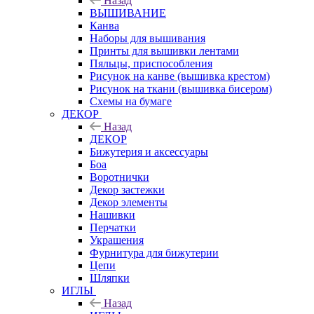
Назад
ВЫШИВАНИЕ
Канва
Наборы для вышивания
Принты для вышивки лентами
Пяльцы, приспособления
Рисунок на канве (вышивка крестом)
Рисунок на ткани (вышивка бисером)
Схемы на бумаге
ДЕКОР
Назад
ДЕКОР
Бижутерия и аксессуары
Боа
Воротнички
Декор застежки
Декор элементы
Нашивки
Перчатки
Украшения
Фурнитура для бижутерии
Цепи
Шляпки
ИГЛЫ
Назад