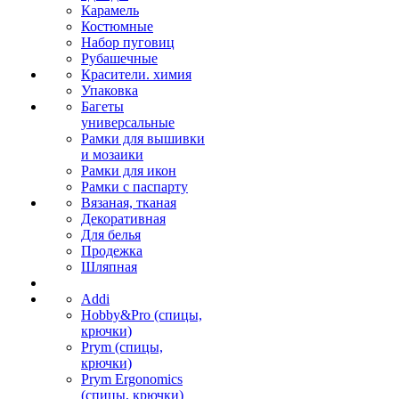
Карамель
Костюмные
Набор пуговиц
Рубашечные
Красители. химия
Упаковка
Багеты
универсальные
Рамки для вышивки
и мозаики
Рамки для икон
Рамки с паспарту
Вязаная, тканая
Декоративная
Для белья
Продежка
Шляпная
Addi
Hobby&Pro (спицы,
крючки)
Prym (спицы,
крючки)
Prym Ergonomics
(спицы, крючки)