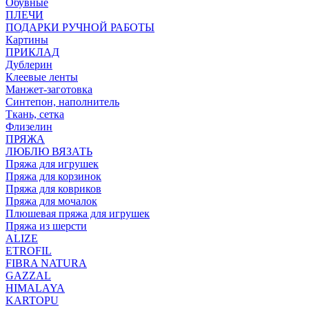
Обувные
ПЛЕЧИ
ПОДАРКИ РУЧНОЙ РАБОТЫ
Картины
ПРИКЛАД
Дублерин
Клеевые ленты
Манжет-заготовка
Синтепон, наполнитель
Ткань, сетка
Флизелин
ПРЯЖА
ЛЮБЛЮ ВЯЗАТЬ
Пряжа для игрушек
Пряжа для корзинок
Пряжа для ковриков
Пряжа для мочалок
Плюшевая пряжа для игрушек
Пряжа из шерсти
ALIZE
ETROFIL
FIBRA NATURA
GAZZAL
HIMALAYA
KARTOPU