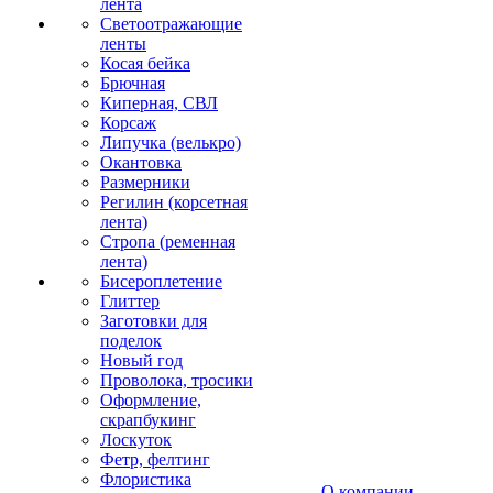
лента
Светоотражающие
ленты
Косая бейка
Брючная
Киперная, СВЛ
Корсаж
Липучка (велькро)
Окантовка
Размерники
Регилин (корсетная
лента)
Стропа (ременная
лента)
Бисероплетение
Глиттер
Заготовки для
поделок
Новый год
Проволока, тросики
Оформление,
скрапбукинг
Лоскуток
Фетр, фелтинг
Флористика
О компании