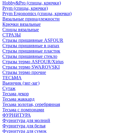
Hobby&Pro (спицы, крючки)
Prym (спицы, крючки)
Prym Ergonomics (спицы, крючки)
Вязальные принадлежности
Крючки вязальные
Спицы вязальные
СТРАЗЫ
Стразы пришивные ASFOUR
Стразы пришивные в цапах
Стразы пришивные пластик
Стразы пришивные стекло
Стразы термо ASFOUR/Xirius
Стразы термо SWAROVSKI
Стразы термо прочие
ТЕСЬМА
Вьюнчик (зиг-заг)
Сутаж
Тесьма декор
Тесьма жаккард
Тесьма золотая, серебрянная
Тесьма с помпонами
ФУРНИТУРА
Фурнитура для молний
Фурнитура для белья
Фурнитура для сумок