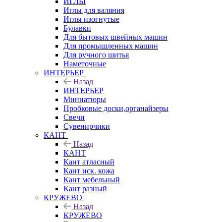
ИГЛЫ
Иглы для валяния
Иглы изогнутые
Булавки
Для бытовых швейных машин
Для промышленных машин
Для ручного шитья
Наметочные
ИНТЕРЬЕР
Назад
ИНТЕРЬЕР
Миниатюры
Пробковые доски,органайзеры
Свечи
Сувенирчики
КАНТ
Назад
КАНТ
Кант атласный
Кант иск. кожа
Кант мебельный
Кант разный
КРУЖЕВО
Назад
КРУЖЕВО