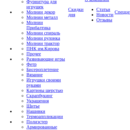
Фурнитура для
игрушек
Скидки
Статьи
Молнии декор
Спецце
дня
Новости
Молнии металл
Отзывы
Молнии
Прибалтика
Молнии спираль
Молнии рулонка
Молнии трактор
ПНК им.Кирова
Прочее
Развивающие игры
Фетр
Бисероплетение
Вязание
Игрушки своими
руками
Картины шерстью
Скрапбукинг
Украшения
Шитье
Нашивки
Термоаппликации
Полиэстер
Армированные