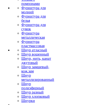
помпонами
Фурнитура для
молний
Фурнитура для
белья
Фурнитура для
сумок
Фурнитура
металлическая
Фурнитура
пластмассовая
Шнур атласный
Шнур вощенный
Шнур, нить, канат
джутовый
Шнур замшевый,
кож.зам
Шнур
металлизированный
Шнур
полиэфирный
Шнур разный
Шнур хлопковый
Шнурки