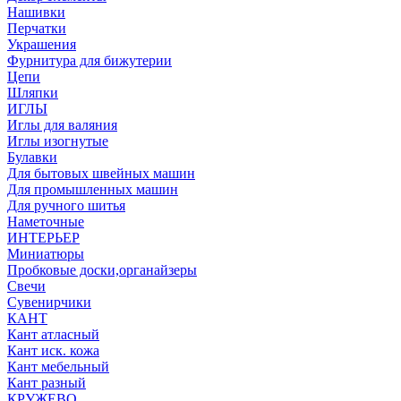
Нашивки
Перчатки
Украшения
Фурнитура для бижутерии
Цепи
Шляпки
ИГЛЫ
Иглы для валяния
Иглы изогнутые
Булавки
Для бытовых швейных машин
Для промышленных машин
Для ручного шитья
Наметочные
ИНТЕРЬЕР
Миниатюры
Пробковые доски,органайзеры
Свечи
Сувенирчики
КАНТ
Кант атласный
Кант иск. кожа
Кант мебельный
Кант разный
КРУЖЕВО