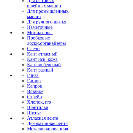
Для бытовых
швейных машин
Для промышленных
машин
Для ручного шитья
Наметочные
Миниатюры
Пробковые
доски,органайзеры
Свечи
Кант атласный
Кант иск. кожа
Кант мебельный
Кант разный
Гинза
Гипюр
Капрон
Вязаное
Стрейч
Хлопок, п/э
Шантильи
Шитье
Атласная лента
Декоративная лента
Металлизированная