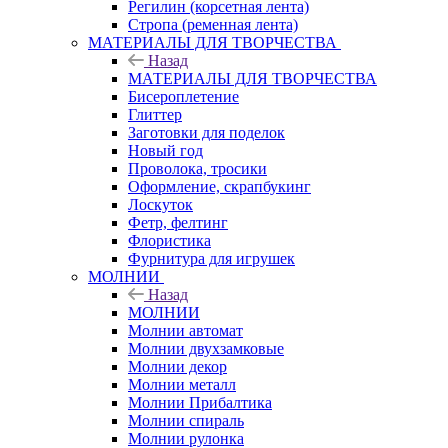
Регилин (корсетная лента)
Стропа (ременная лента)
МАТЕРИАЛЫ ДЛЯ ТВОРЧЕСТВА
Назад
МАТЕРИАЛЫ ДЛЯ ТВОРЧЕСТВА
Бисероплетение
Глиттер
Заготовки для поделок
Новый год
Проволока, тросики
Оформление, скрапбукинг
Лоскуток
Фетр, фелтинг
Флористика
Фурнитура для игрушек
МОЛНИИ
Назад
МОЛНИИ
Молнии автомат
Молнии двухзамковые
Молнии декор
Молнии металл
Молнии Прибалтика
Молнии спираль
Молнии рулонка