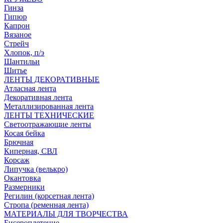
Гинза
Гипюр
Капрон
Вязаное
Стрейч
Хлопок, п/э
Шантильи
Шитье
ЛЕНТЫ ДЕКОРАТИВНЫЕ
Атласная лента
Декоративная лента
Металлизированная лента
ЛЕНТЫ ТЕХНИЧЕСКИЕ
Светоотражающие ленты
Косая бейка
Брючная
Киперная, СВЛ
Корсаж
Липучка (велькро)
Окантовка
Размерники
Регилин (корсетная лента)
Стропа (ременная лента)
МАТЕРИАЛЫ ДЛЯ ТВОРЧЕСТВА
Бисероплетение