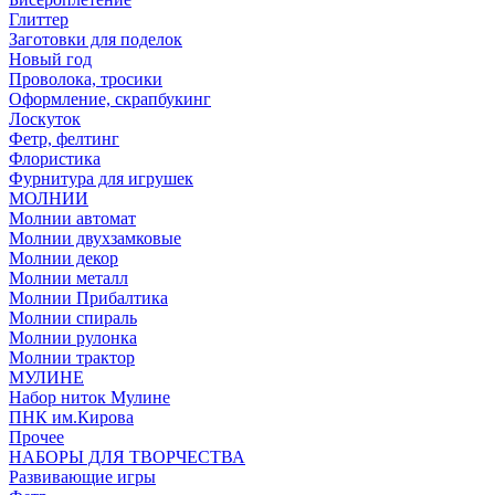
Глиттер
Заготовки для поделок
Новый год
Проволока, тросики
Оформление, скрапбукинг
Лоскуток
Фетр, фелтинг
Флористика
Фурнитура для игрушек
МОЛНИИ
Молнии автомат
Молнии двухзамковые
Молнии декор
Молнии металл
Молнии Прибалтика
Молнии спираль
Молнии рулонка
Молнии трактор
МУЛИНЕ
Набор ниток Мулине
ПНК им.Кирова
Прочее
НАБОРЫ ДЛЯ ТВОРЧЕСТВА
Развивающие игры