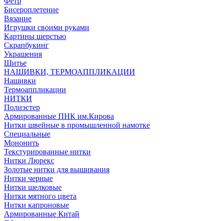
Фетр
Бисероплетение
Вязание
Игрушки своими руками
Картины шерстью
Скрапбукинг
Украшения
Шитье
НАШИВКИ, ТЕРМОАППЛИКАЦИИ
Нашивки
Термоаппликации
НИТКИ
Полиэстер
Армированные ПНК им.Кирова
Нитки швейные в промышленной намотке
Специальные
Мононить
Текстурированные нитки
Нитки Люрекс
Золотые нитки для вышивания
Нитки черные
Нитки шелковые
Нитки мятного цвета
Нитки капроновые
Армированные Китай