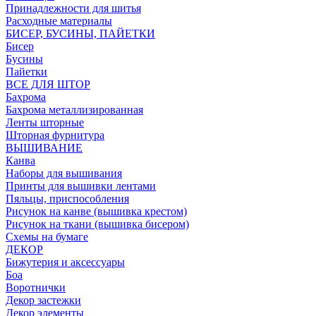
Принадлежности для шитья
Расходные материалы
БИСЕР, БУСИНЫ, ПАЙЕТКИ
Бисер
Бусины
Пайетки
ВСЕ ДЛЯ ШТОР
Бахрома
Бахрома металлизированная
Ленты шторные
Шторная фурнитура
ВЫШИВАНИЕ
Канва
Наборы для вышивания
Принты для вышивки лентами
Пяльцы, приспособления
Рисунок на канве (вышивка крестом)
Рисунок на ткани (вышивка бисером)
Схемы на бумаге
ДЕКОР
Бижутерия и аксессуары
Боа
Воротнички
Декор застежки
Декор элементы