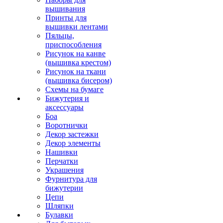
вышивания
Принты для
вышивки лентами
Пяльцы,
приспособления
Рисунок на канве
(вышивка крестом)
Рисунок на ткани
(вышивка бисером)
Схемы на бумаге
Бижутерия и
аксессуары
Боа
Воротнички
Декор застежки
Декор элементы
Нашивки
Перчатки
Украшения
Фурнитура для
бижутерии
Цепи
Шляпки
Булавки