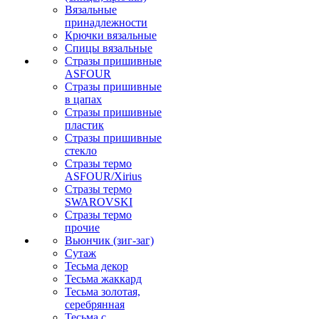
Вязальные
принадлежности
Крючки вязальные
Спицы вязальные
Стразы пришивные
ASFOUR
Стразы пришивные
в цапах
Стразы пришивные
пластик
Стразы пришивные
стекло
Стразы термо
ASFOUR/Xirius
Стразы термо
SWAROVSKI
Стразы термо
прочие
Вьюнчик (зиг-заг)
Сутаж
Тесьма декор
Тесьма жаккард
Тесьма золотая,
серебрянная
Тесьма с