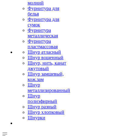
молний
Фурнитура для
белья
Фурнитура для
сумок
Фурнитура
металлическая
Фурнитура
пластмассовая
Шнур атласный
Шнур вощенный
Шнур, нить, канат
джутовый
Шнур замшевый,
кож.зам
Шнур
металлизированный
Шнур
полиэфирный
Шнур разный
Шнур хлопковый
Шнурки