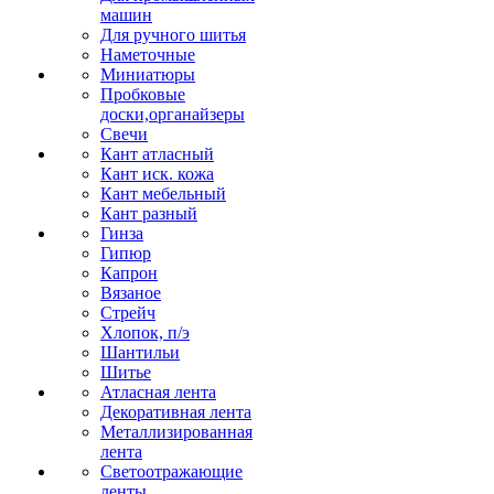
машин
Для ручного шитья
Наметочные
Миниатюры
Пробковые
доски,органайзеры
Свечи
Кант атласный
Кант иск. кожа
Кант мебельный
Кант разный
Гинза
Гипюр
Капрон
Вязаное
Стрейч
Хлопок, п/э
Шантильи
Шитье
Атласная лента
Декоративная лента
Металлизированная
лента
Светоотражающие
ленты