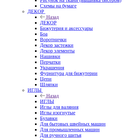
Рисунок на ткани (вышивка бисером)
Схемы на бумаге
ДЕКОР
Назад
ДЕКОР
Бижутерия и аксессуары
Боа
Воротнички
Декор застежки
Декор элементы
Нашивки
Перчатки
Украшения
Фурнитура для бижутерии
Цепи
Шляпки
ИГЛЫ
Назад
ИГЛЫ
Иглы для валяния
Иглы изогнутые
Булавки
Для бытовых швейных машин
Для промышленных машин
Для ручного шитья