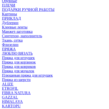
Обувные
ПЛЕЧИ
ПОДАРКИ РУЧНОЙ РАБОТЫ
Картины
ПРИКЛАД
Дублерин
Клеевые ленты
Манжет-заготовка
Синтепон, наполнитель
Ткань, сетка
Флизелин
ПРЯЖА
ЛЮБЛЮ ВЯЗАТЬ
Пряжа для игрушек
Пряжа для корзинок
Пряжа для ковриков
Пряжа для мочалок
Плюшевая пряжа для игрушек
Пряжа из шерсти
ALIZE
ETROFIL
FIBRA NATURA
GAZZAL
HIMALAYA
KARTOPU