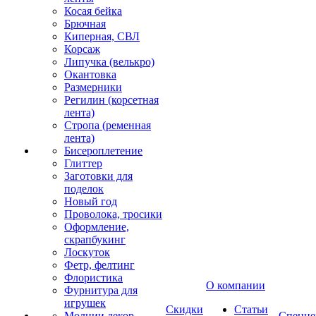
Косая бейка
Брючная
Киперная, СВЛ
Корсаж
Липучка (велькро)
Окантовка
Размерники
Регилин (корсетная
лента)
Стропа (ременная
лента)
Бисероплетение
Глиттер
Заготовки для
поделок
Новый год
Проволока, тросики
Оформление,
скрапбукинг
Лоскуток
Фетр, фелтинг
Флористика
О компании
Фурнитура для
игрушек
Скидки
Статьи
Молнии декор
Спецце