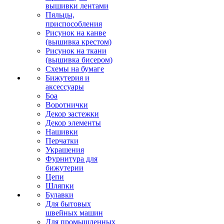
вышивки лентами
Пяльцы,
приспособления
Рисунок на канве
(вышивка крестом)
Рисунок на ткани
(вышивка бисером)
Схемы на бумаге
Бижутерия и
аксессуары
Боа
Воротнички
Декор застежки
Декор элементы
Нашивки
Перчатки
Украшения
Фурнитура для
бижутерии
Цепи
Шляпки
Булавки
Для бытовых
швейных машин
Для промышленных