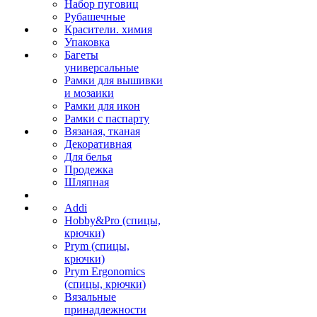
Набор пуговиц
Рубашечные
Красители. химия
Упаковка
Багеты
универсальные
Рамки для вышивки
и мозаики
Рамки для икон
Рамки с паспарту
Вязаная, тканая
Декоративная
Для белья
Продежка
Шляпная
Addi
Hobby&Pro (спицы,
крючки)
Prym (спицы,
крючки)
Prym Ergonomics
(спицы, крючки)
Вязальные
принадлежности