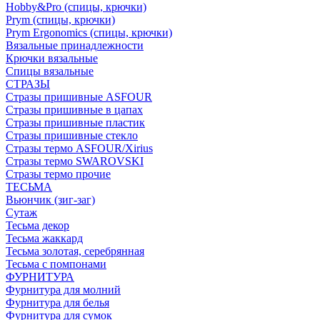
Hobby&Pro (спицы, крючки)
Prym (спицы, крючки)
Prym Ergonomics (спицы, крючки)
Вязальные принадлежности
Крючки вязальные
Спицы вязальные
СТРАЗЫ
Стразы пришивные ASFOUR
Стразы пришивные в цапах
Стразы пришивные пластик
Стразы пришивные стекло
Стразы термо ASFOUR/Xirius
Стразы термо SWAROVSKI
Стразы термо прочие
ТЕСЬМА
Вьюнчик (зиг-заг)
Сутаж
Тесьма декор
Тесьма жаккард
Тесьма золотая, серебрянная
Тесьма с помпонами
ФУРНИТУРА
Фурнитура для молний
Фурнитура для белья
Фурнитура для сумок