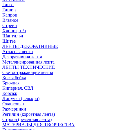
Гинза
Гипюр
Капрон
Вязаное
Стрейч
Хлопок, п/э
Шантильи
Шитье
ЛЕНТЫ ДЕКОРАТИВНЫЕ
Атласная лента
Декоративная лента
Металлизированная лента
ЛЕНТЫ ТЕХНИЧЕСКИЕ
Светоотражающие ленты
Косая бейка
Брючная
Киперная, СВЛ
Корсаж
Липучка (велькро)
Окантовка
Размерники
Регилин (корсетная лента)
Стропа (ременная лента)
МАТЕРИАЛЫ ДЛЯ ТВОРЧЕСТВА
Бисероплетение