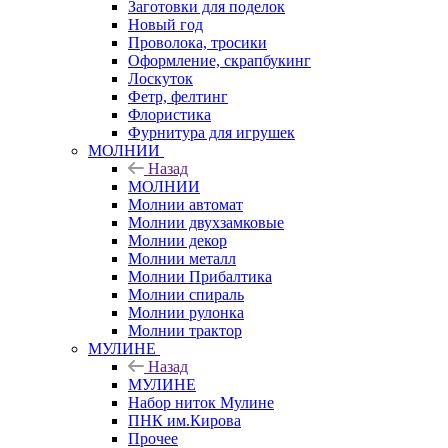
Заготовки для поделок
Новый год
Проволока, тросики
Оформление, скрапбукинг
Лоскуток
Фетр, фелтинг
Флористика
Фурнитура для игрушек
МОЛНИИ
Назад
МОЛНИИ
Молнии автомат
Молнии двухзамковые
Молнии декор
Молнии металл
Молнии Прибалтика
Молнии спираль
Молнии рулонка
Молнии трактор
МУЛИНЕ
Назад
МУЛИНЕ
Набор ниток Мулине
ПНК им.Кирова
Прочее