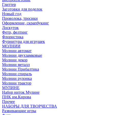
Глиттер
Заготовки для поделок
Новый год
Проволока, тросики
Оформление, скрапбукинг
Лоскуток
Фетр, фелтинг
Флористика
Фурнитура для игрушек
МОЛНИИ
Молнии автомат
Молнии двухзамковые
Молнии декор
Молнии металл
Молнии Прибалтика
Молнии спираль
Молнии рулонка
Молнии трактор
МУЛИНЕ
Набор ниток Мулине
ПНК им.Кирова
Прочее
НАБОРЫ ДЛЯ ТВОРЧЕСТВА
Развивающие игры