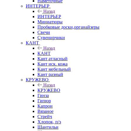
Наметочные
ИНТЕРЬЕР
Назад
ИНТЕРЬЕР
Миниатюры
Пробковые доски,органайзеры
Свечи
Сувенирчики
КАНТ
Назад
КАНТ
Кант атласный
Кант иск. кожа
Кант мебельный
Кант разный
КРУЖЕВО
Назад
КРУЖЕВО
Гинза
Гипюр
Капрон
Вязаное
Стрейч
Хлопок, п/э
Шантильи