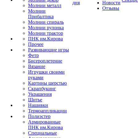
дня
Новости
Молнии металл
Отзывы
Молнии
Прибалтика
Молнии спираль
Молнии рулонка
Молнии трактор
ПНК им.Кирова
Прочее
Развивающие игры
Фетр
Бисероплетение
Вязание
Игрушки своими
руками
Картины шерстью
Скрапбукинг
Украшения
Шитье
Нашивки
Термоаппликации
Полиэстер
Армированные
ПНК им.Кирова
Специальные