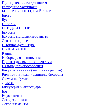
Принадлежности для шитья
Расходные материалы
БИСЕР, БУСИНЫ, ПАЙЕТКИ
Бисер
Бусины
Пайетки
ВСЕ ДЛЯ ШТОР
Бахрома
Бахрома металлизированная
Ленты шторные
Шторная фурнитура
ВЫШИВАНИЕ
Канва
Наборы для вышивания
Принты для вышивки лентами
Пяльцы, приспособления
Рисунок на канве (вышивка крестом)
Рисунок на ткани (вышивка бисером)
Схемы на бумаге
ДЕКОР
Бижутерия и аксессуары
Боа
Воротнички
Декор застежки
Декор элементы