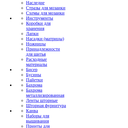
Наследие
Стразы для мозаики
Схемы для мозаики
Инструменты
Коробки для
хранения
Лапки
Насадки (матрицы)
Ножницы
Принадлежности
для шитья
Расходные
материалы
Бисер
Бусины
Пайетки
Бахрома
Бахрома
металлизированная
Ленты шторные
Шторная фурнитура
Канва
Наборы для
вышивания
Принты для