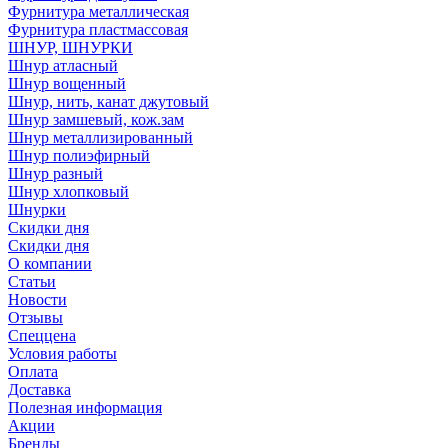
Фурнитура металлическая
Фурнитура пластмассовая
ШНУР, ШНУРКИ
Шнур атласный
Шнур вощенный
Шнур, нить, канат джутовый
Шнур замшевый, кож.зам
Шнур металлизированный
Шнур полиэфирный
Шнур разный
Шнур хлопковый
Шнурки
Скидки дня
Скидки дня
О компании
Статьи
Новости
Отзывы
Спеццена
Условия работы
Оплата
Доставка
Полезная информация
Акции
Бренды