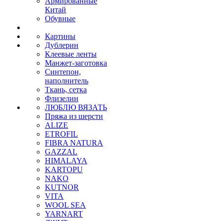
Армированные
Китай
Обувные
Картины
Дублерин
Клеевые ленты
Манжет-заготовка
Синтепон,
наполнитель
Ткань, сетка
Флизелин
ЛЮБЛЮ ВЯЗАТЬ
Пряжа из шерсти
ALIZE
ETROFIL
FIBRA NATURA
GAZZAL
HIMALAYA
KARTOPU
NAKO
KUTNOR
VITA
WOOL SEA
YARNART