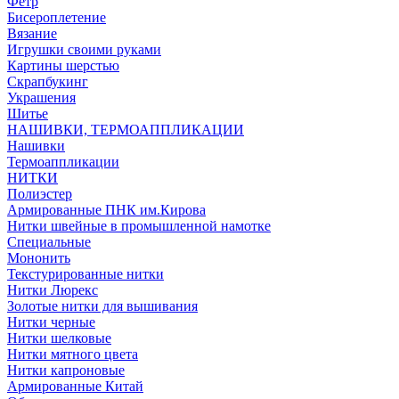
Фетр
Бисероплетение
Вязание
Игрушки своими руками
Картины шерстью
Скрапбукинг
Украшения
Шитье
НАШИВКИ, ТЕРМОАППЛИКАЦИИ
Нашивки
Термоаппликации
НИТКИ
Полиэстер
Армированные ПНК им.Кирова
Нитки швейные в промышленной намотке
Специальные
Мононить
Текстурированные нитки
Нитки Люрекс
Золотые нитки для вышивания
Нитки черные
Нитки шелковые
Нитки мятного цвета
Нитки капроновые
Армированные Китай