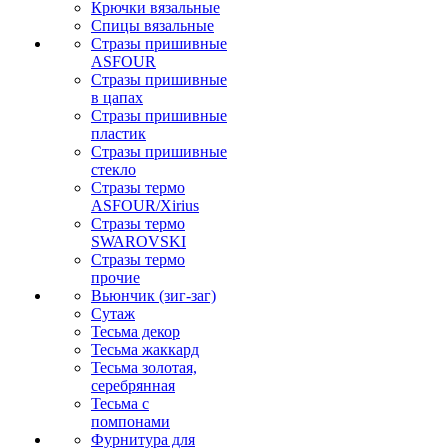
Крючки вязальные
Спицы вязальные
Стразы пришивные
ASFOUR
Стразы пришивные
в цапах
Стразы пришивные
пластик
Стразы пришивные
стекло
Стразы термо
ASFOUR/Xirius
Стразы термо
SWAROVSKI
Стразы термо
прочие
Вьюнчик (зиг-заг)
Сутаж
Тесьма декор
Тесьма жаккард
Тесьма золотая,
серебрянная
Тесьма с
помпонами
Фурнитура для