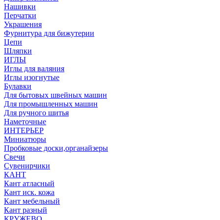
Нашивки
Перчатки
Украшения
Фурнитура для бижутерии
Цепи
Шляпки
ИГЛЫ
Иглы для валяния
Иглы изогнутые
Булавки
Для бытовых швейных машин
Для промышленных машин
Для ручного шитья
Наметочные
ИНТЕРЬЕР
Миниатюры
Пробковые доски,органайзеры
Свечи
Сувенирчики
КАНТ
Кант атласный
Кант иск. кожа
Кант мебельный
Кант разный
КРУЖЕВО