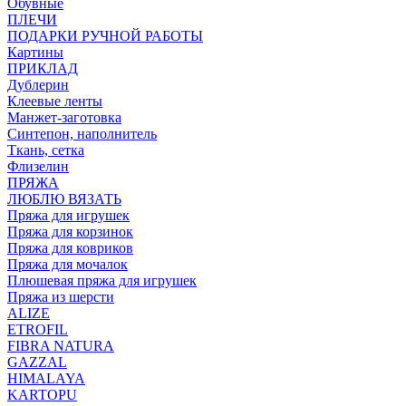
Обувные
ПЛЕЧИ
ПОДАРКИ РУЧНОЙ РАБОТЫ
Картины
ПРИКЛАД
Дублерин
Клеевые ленты
Манжет-заготовка
Синтепон, наполнитель
Ткань, сетка
Флизелин
ПРЯЖА
ЛЮБЛЮ ВЯЗАТЬ
Пряжа для игрушек
Пряжа для корзинок
Пряжа для ковриков
Пряжа для мочалок
Плюшевая пряжа для игрушек
Пряжа из шерсти
ALIZE
ETROFIL
FIBRA NATURA
GAZZAL
HIMALAYA
KARTOPU