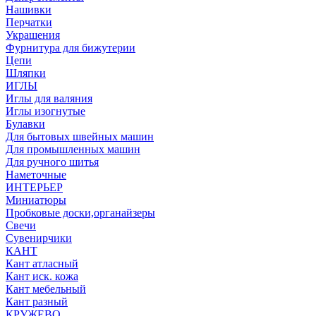
Нашивки
Перчатки
Украшения
Фурнитура для бижутерии
Цепи
Шляпки
ИГЛЫ
Иглы для валяния
Иглы изогнутые
Булавки
Для бытовых швейных машин
Для промышленных машин
Для ручного шитья
Наметочные
ИНТЕРЬЕР
Миниатюры
Пробковые доски,органайзеры
Свечи
Сувенирчики
КАНТ
Кант атласный
Кант иск. кожа
Кант мебельный
Кант разный
КРУЖЕВО