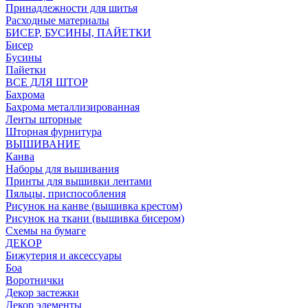
Принадлежности для шитья
Расходные материалы
БИСЕР, БУСИНЫ, ПАЙЕТКИ
Бисер
Бусины
Пайетки
ВСЕ ДЛЯ ШТОР
Бахрома
Бахрома металлизированная
Ленты шторные
Шторная фурнитура
ВЫШИВАНИЕ
Канва
Наборы для вышивания
Принты для вышивки лентами
Пяльцы, приспособления
Рисунок на канве (вышивка крестом)
Рисунок на ткани (вышивка бисером)
Схемы на бумаге
ДЕКОР
Бижутерия и аксессуары
Боа
Воротнички
Декор застежки
Декор элементы