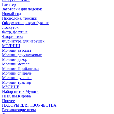
Глиттер
Заготовки для поделок
Новый год
Проволока, тросики
Оформление, скрапбукинг
Лоскуток
Фетр, фелтинг
Флористика
Фурнитура для игрушек
МОЛНИИ
Молнии автомат
Молнии двухзамковые
Молнии декор
Молнии металл
Молнии Прибалтика
Молнии спираль
Молнии рулонка
Молнии трактор
МУЛИНЕ
Набор ниток Мулине
ПНК им.Кирова
Прочее
НАБОРЫ ДЛЯ ТВОРЧЕСТВА
Развивающие игры