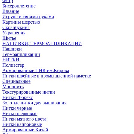
Фетр
Бисероплетение
Вязание
Игрушки своими руками
Картины шерстью
Скрапбукинг
Украшения
Шитье
НАШИВКИ, ТЕРМОАППЛИКАЦИИ
Нашивки
Термоаппликации
НИТКИ
Полиэстер
Армированные ПНК им.Кирова
Нитки швейные в промышленной намотке
Специальные
Мононить
Текстурированные нитки
Нитки Люрекс
Золотые нитки для вышивания
Нитки черные
Нитки шелковые
Нитки мятного цвета
Нитки капроновые
Армированные Китай