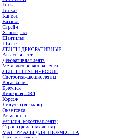
Гинза
Гипюр
Капрон
Вязаное
Стрейч
Хлопок, п/э
Шантильи
Шитье
ЛЕНТЫ ДЕКОРАТИВНЫЕ
Атласная лента
Декоративная лента
Металлизированная лента
ЛЕНТЫ ТЕХНИЧЕСКИЕ
Светоотражающие ленты
Косая бейка
Брючная
Киперная, СВЛ
Корсаж
Липучка (велькро)
Окантовка
Размерники
Регилин (корсетная лента)
Стропа (ременная лента)
МАТЕРИАЛЫ ДЛЯ ТВОРЧЕСТВА
Бисероплетение